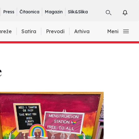
Press
Čitaonica
Magazin
Slik&Slika
mreže
Satira
Prevodi
Arhiva
Meni
e