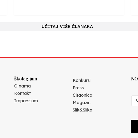
UČITAJ VIŠE ČLANAKA
Školegijum
NO
Konkursi
O nama
Press
Kontakt
Čitaonica
Impressum
Magazin
Slik&Slika