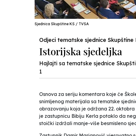
Sjednica Skupštine KS / TVSA
Odjeci tematske sjednice Skupštin
Istorijska sjedeljka
Hajlajti sa tematske sjednice Skupš
1
Osnova za seriju komentara koje će Škole
snimljenog materijala sa tematske sjed
obrazovanju koja je održana 22. oktobra 20
je zastupnicu Bibiju Kerla potaklo da negd
stoički izdržali manje-više besmisleno sjed
Zastupnik Damir Marjanović vjerovatno se n