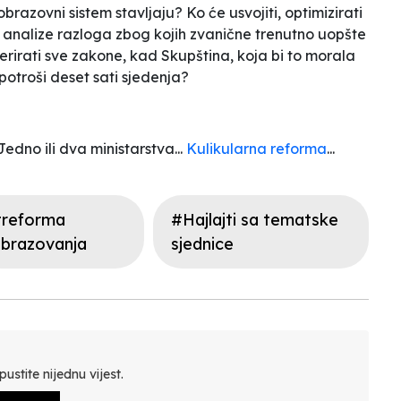
obrazovni sistem stavljaju? Ko će
usvojiti, optimizirati
z analize razloga zbog kojih zvanične trenutno uopšte
erirati sve zakone, kad Skupština, koja bi to morala
 potroši deset sati sjedenja?
edno ili dva ministarstva...
Kulikularna reforma
...
reforma
#Hajlajti sa tematske
brazovanja
sjednice
ustite nijednu vijest.