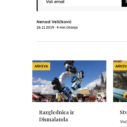
P
Nenad Veličković
26.11.2019 · 4 min čitanja
ARHIVA
ARHIV
Razglednica iz
St
Dismalanda
Vod