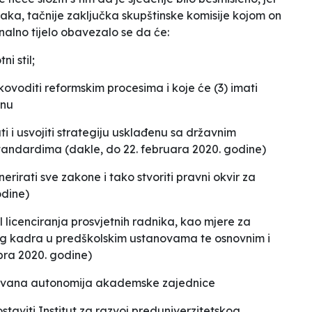
čaka, tačnije zaključka skupštinske komisije kojom on
alno tijelo obavezalo se da će:
i stil;
ukovoditi reformskim procesima i koje će (3) imati
inu
ti i usvojiti strategiju usklađenu sa državnim
tandardima (dakle, do 22. februara 2020. godine)
nerirati sve zakone i tako stvoriti pravni okvir za
odine)
l licenciranja prosvjetnih radnika, kao mjere za
g kadra u predškolskim ustanovama te osnovnim i
bra 2020. godine)
poštovana autonomija akademske zajednice
staviti Institut za razvoj preduniverzitetskog