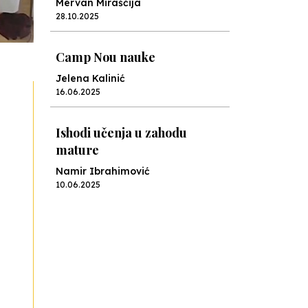
Mervan Miraščija
28.10.2025
Camp Nou nauke
Jelena Kalinić
16.06.2025
Ishodi učenja u zahodu
mature
Namir Ibrahimović
10.06.2025
Kraj školske godine, fotofiniš
Anes Osmić
04.06.2025
Reformar’s Coming