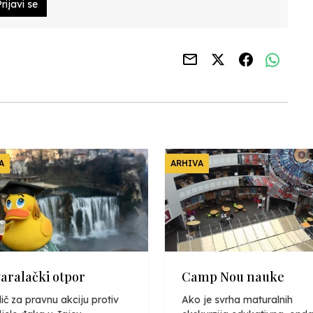
rijavi se
A
ARHIVA
varalački otpor
Camp Nou nauke
ič za pravnu akciju protiv
Ako je svrha maturalnih