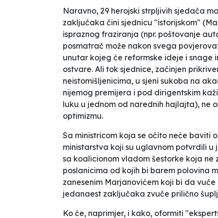
Naravno, 29 herojski strpljivih sjedača mo
zaključaka čini sjednicu "istorijskom" (Mar
ispraznog fraziranja (npr.
poštovanje aut
posmatrač može nakon svega povjerovati d
unutar kojeg će reformske ideje i snage i
ostvare. Ali tok sjednice, začinjen prik
neistomišljenicima, u sjeni sukoba na akad
nijemog premijera i pod dirigentskim kaži
luku u jednom od narednih hajlajta), ne 
optimizmu.
Sa ministricom koja se očito neće baviti
ministarstva koji su uglavnom potvrdili u j
sa koalicionom vladom
šestorke
koja ne 
poslanicima od kojih bi barem polovina 
zanesenim Marjanovićem koji bi da vuče 
jedanaest zaključaka zvuče prilično šuplj
Ko će, naprimjer, i kako, oformiti "eksper