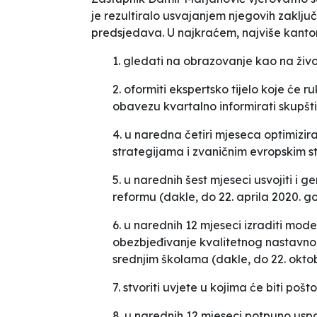
je rezultiralo usvajanjem njegovih zaklju
predsjedava. U najkraćem, najviše kanton
1. gledati na obrazovanje kao na životn
2. oformiti ekspertsko tijelo koje će r
obavezu kvartalno informirati skupšt
4. u naredna četiri mjeseca optimizira
strategijama i zvaničnim evropskim s
5. u narednih šest mjeseci usvojiti i ge
reformu (dakle, do 22. aprila 2020. g
6. u narednih 12 mjeseci izraditi mode
obezbjeđivanje kvalitetnog nastavno
srednjim školama (dakle, do 22. okto
7. stvoriti uvjete u kojima će biti 
8. u narednih 12 mjeseci potpuno uspo