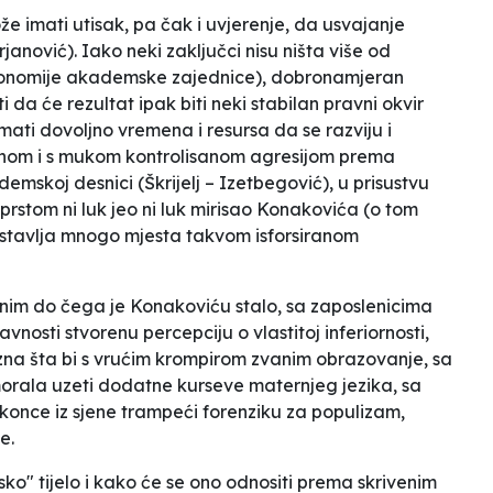
že imati utisak, pa čak i uvjerenje, da usvajanje
janović). Iako neki zaključci nisu ništa više od
onomije akademske zajednice
), dobronamjeran
a će rezultat ipak biti neki stabilan pravni okvir
mati dovoljno vremena i resursa da se razviju i
rivenom i s mukom kontrolisanom agresijom prema
emskoj desnici (Škrijelj – Izetbegović), u prisustvu
prstom ni luk jeo ni luk mirisao Konakovića (o tom
ostavlja mnogo mjesta takvom isforsiranom
 onim do čega je Konakoviću stalo, sa zaposlenicima
avnosti stvorenu percepciju o vlastitoj inferiornosti,
zna šta bi s vrućim krompirom zvanim obrazovanje, sa
morala uzeti dodatne kurseve maternjeg jezika, sa
konce iz sjene trampeći forenziku za populizam,
e.
tsko" tijelo i kako će se ono odnositi prema skrivenim