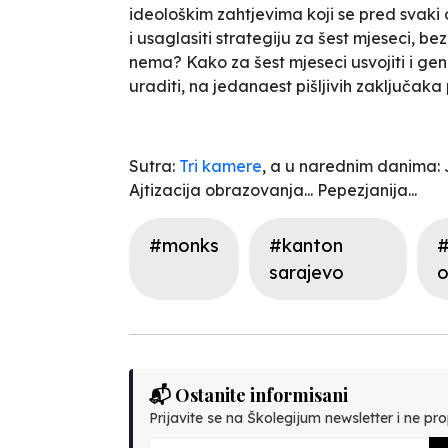
ideološkim zahtjevima koji se pred svaki 
i usaglasiti
strategiju za šest mjeseci, be
nema? Kako za šest mjeseci usvojiti i gen
uraditi, na jedanaest pišljivih zaključaka
Sutra:
Tri kamere
, a u narednim danima: J
Ajtizacija obrazovanja... Pepezjanija...
#monks
#kanton
#
sarajevo
o
📬 Ostanite informisani
Prijavite se na Školegijum newsletter i ne prop