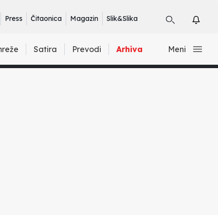
Press
Čitaonica
Magazin
Slik&Slika
mreže
Satira
Prevodi
Arhiva
Meni