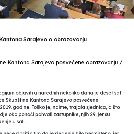
e Kantona Sarajevo o obrazovanju
tine Kantona Sarajevo posvećene obrazovanju /
gijum objaviti u narednih nekoliko dana je deset sati
nice Skupštine Kantona Sarajevo posvećene
19. godine. Toliko je, naime, trajala sjednica, a što
je oko ponoći pohvali zastupnike, njih 29, jer su
enje u sali.
eće složiti s tim da je sjedenje bilo besmisleno, jer