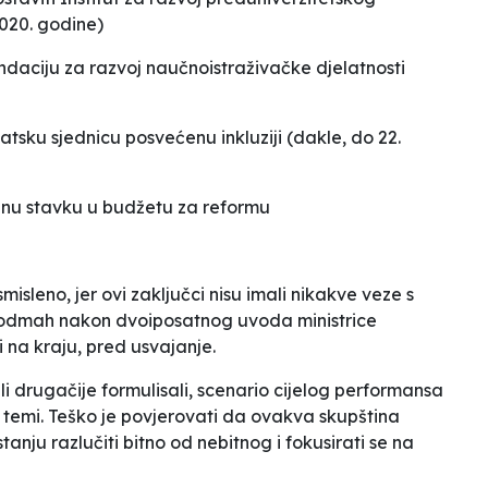
020. godine)
ondaciju za razvoj naučnoistraživačke djelatnosti
atsku sjednicu posvećenu inkluziji (dakle, do 22.
bnu stavku u budžetu za reformu
isleno, jer ovi zaključci nisu imali nikakve veze s
, odmah nakon dvoiposatnog uvoda ministrice
 na kraju, pred usvajanje.
, ali drugačije formulisali, scenario cijelog performansa
 temi. Teško je povjerovati da ovakva skupština
anju razlučiti bitno od nebitnog i fokusirati se na