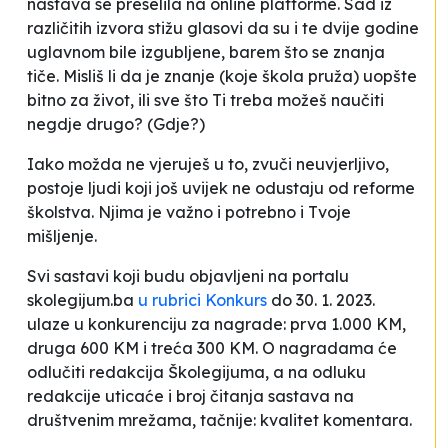
nastava se preselila na online platforme. Sad iz
različitih izvora stižu glasovi da su i te dvije godine
uglavnom bile izgubljene, barem što se znanja
tiče. Misliš li da je znanje (koje škola pruža) uopšte
bitno za život, ili sve što Ti treba možeš naučiti
negdje drugo? (Gdje?)
Iako možda ne vjeruješ u to, zvuči neuvjerljivo,
postoje ljudi koji još uvijek ne odustaju od reforme
školstva. Njima je važno i potrebno i Tvoje
mišljenje.
Svi sastavi koji budu objavljeni na portalu
skolegijum.ba
u rubrici Konkurs
do 30. 1. 2023.
ulaze u konkurenciju za nagrade: prva 1.000 KM,
druga 600 KM i treća 300 KM. O nagradama će
odlučiti redakcija Školegijuma, a na odluku
redakcije uticaće i broj čitanja sastava na
društvenim mrežama, tačnije: kvalitet komentara.