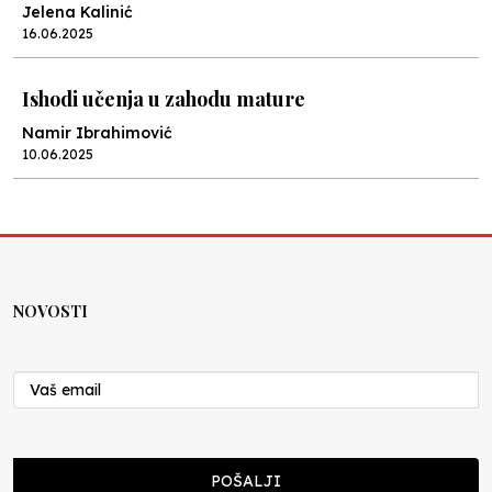
Jelena Kalinić
16.06.2025
Ishodi učenja u zahodu mature
Namir Ibrahimović
10.06.2025
Kraj školske godine, fotofiniš
Anes Osmić
04.06.2025
NOVOSTI
Reformar’s Coming
Nenad Veličković
29.10.2024
Cuke i djeca
POŠALJI