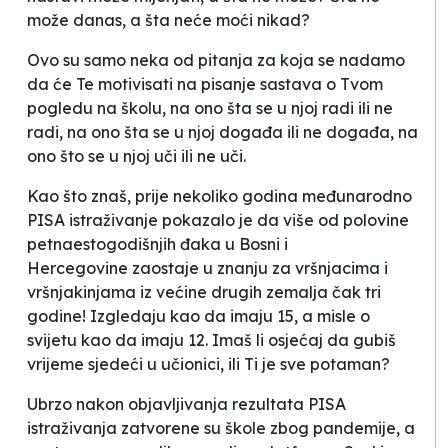
može danas, a šta neće moći nikad?
Ovo su samo neka od pitanja za koja se nadamo
da će Te motivisati na pisanje sastava o Tvom
pogledu na školu, na ono šta se u njoj radi ili ne
radi, na ono šta se u njoj događa ili ne događa, na
ono što se u njoj uči ili ne uči.
Kao što znaš, prije nekoliko godina međunarodno
PISA istraživanje pokazalo je da više od polovine
petnaestogodišnjih đaka u Bosni i
Hercegovine
zaostaje
u znanju za vršnjacima i
vršnjakinjama iz većine drugih zemalja čak tri
godine! Izgledaju kao da imaju 15, a misle o
svijetu kao da imaju 12. Imaš li osjećaj da gubiš
vrijeme sjedeći u učionici, ili Ti je sve potaman?
Ubrzo nakon objavljivanja rezultata PISA
istraživanja zatvorene su škole zbog pandemije, a