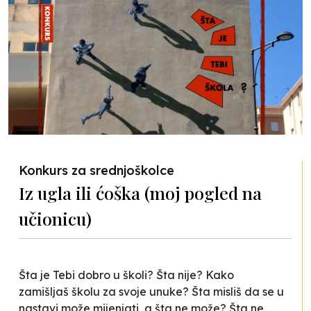
Konkurs za srednjoškolce
Iz ugla ili ćoška (moj pogled na
učionicu)
Šta je Tebi dobro u školi? Šta nije? Kako
zamišljaš školu za svoje unuke? Šta misliš da se u
nastavi može mijenjati, a šta ne može? Šta ne