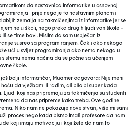
nformatikom da nastavnica informatike u osnovnoj
rogramiranja i prije nego je to nastavnim planom i
slabijih zemalja na takmičenjima iz informatike jer se
jem ne u školi, nego preko drugih ljudi van škole –
o ili se time bavi. Mislim da sam uspješan iz
ranije susreo sa programiranjem. Čak i ako nekoga
 može ući u svijet programiranja ako nema nekoga u
o u sistemu nema načina da se počne sa učenjem
ovne škole.
 još bolji informatičar, Muamer odgovara:
Nije meni
hoću da vježbam ili radim, ali bilo bi super kada
Ljudi koji nas pripremaju za takmičenja su studenti
ni vremena da nas pripreme kako treba. Ove godine
prema. Niko nam ne pokazuje nove stvari, više mi sami
duži proces nego kada bismo imali profesore da nam
ude koji imaju motivaciju i koji žele da nam to