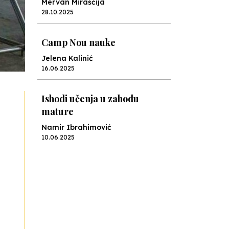
Mervan Miraščija
28.10.2025
Camp Nou nauke
Jelena Kalinić
16.06.2025
Ishodi učenja u zahodu
mature
Namir Ibrahimović
10.06.2025
Kraj školske godine, fotofiniš
Anes Osmić
04.06.2025
Reformar’s Coming