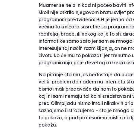
Muamer se ne bi nikad ni počeo baviti i
školi nije otkrila njegovom bratu svijet p
programom predviđeno:
BiH je jedna od 
većina takmičara susretne sa programiran
roditelja, braće, ili nekog ko je to studira
informatike samo zato jer sam se mnogo 
interesuje taj način razmišljanja, on ne
životu ko će mu to pokazati jer trenutn
programiranja prije devetog razreda osn
Na pitanje šta mu još nedostaje da bude
veliki problem da nađem na internetu šta 
bismo imali predavače da nam to pokažu. 
koji ni sami nemaju toliko ni sredstava 
pred Olimpijadu nismo imali nikakvih pri
saznajemo i istražujemo – što je mnogo 
to pokažu, a pod profesorima mislim na lj
pokažu.