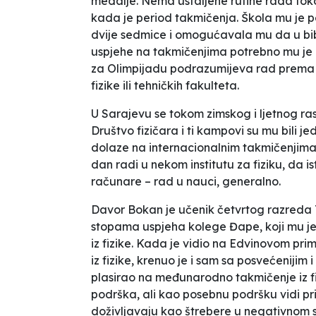
medalje. Nema ustaljene rutine rada tok
kada je period takmičenja. Škola mu je p
dvije sedmice i omogućavala mu da u bib
uspjehe na takmičenjima potrebno mu je m
za Olimpijadu podrazumijeva rad prema k
fizike ili tehničkih fakulteta.
U Sarajevu se tokom zimskog i ljetnog ra
Društvo fizičara i ti kampovi su mu bili jed
dolaze na internacionalnim takmičenjima.
dan radi u nekom institutu za fiziku, da 
računare – rad u nauci, generalno.
Davor Bokan je učenik četvrtog razreda T
stopama uspjeha kolege Đape, koji mu je 
iz fizike. Kada je vidio na Edvinovom pr
iz fizike, krenuo je i sam sa posvećeniji
plasirao na međunarodno takmičenje iz fiz
podrška, ali kao posebnu podršku vidi prija
doživljavaju kao štrebere u negativnom s