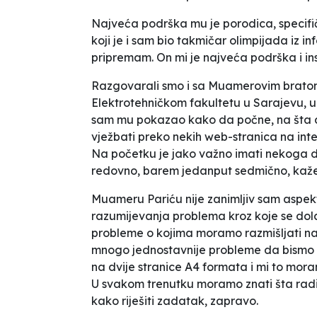
Najveća podrška mu je porodica, specifičn
koji je i sam bio takmičar olimpijada iz 
pripremam. On mi je najveća podrška i ins
Razgovarali smo i sa Muamerovim brato
Elektrotehničkom fakultetu u Sarajevu, 
sam mu pokazao kako da počne, na šta 
vježbati preko nekih web-stranica na int
Na početku je jako važno imati nekoga da t
redovno, barem jedanput sedmično
, ka
Muameru Pariću nije zanimljiv sam aspekt 
razumijevanja problema kroz koje se dola
probleme o kojima moramo razmišljati na
mnogo jednostavnije probleme da bismo i
na dvije stranice A4 formata i mi to mora
U svakom trenutku moramo znati šta radi
kako riješiti zadatak, zapravo.