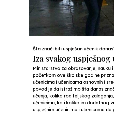
Šta znači biti uspješan učenik danas
Iza svakog uspješnog u
Ministarstvo za obrazovanje, nauku i
početkom ove školske godine priznan
učenicima i učenicama osnovnih i sr
povod je da istražimo šta danas znači b
učenja, koliko roditeljskog zalaganj
učenicima, ko i koliko im dodatnog 
uspješnim učenicima i učenicama da p