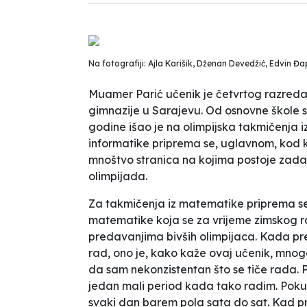
Na fotografiji: Ajla Karišik, Dženan Devedžić, Edvin Đa
Muamer Parić učenik je četvrtog razred
gimnazije u Sarajevu. Od osnovne škole se
godine išao je na olimpijska takmičenja iz
informatike priprema se, uglavnom, kod ku
mnoštvo stranica na kojima postoje zadac
olimpijada.
Za takmičenja iz matematike priprema se 
matematike koja se za vrijeme zimskog r
predavanjima bivših olimpijaca. Kada pr
rad, ono je, kako kaže ovaj učenik, mno
da sam nekonzistentan što se tiče rada. P
jedan mali period kada tako radim. Pok
svaki dan barem pola sata do sat. Kad pr