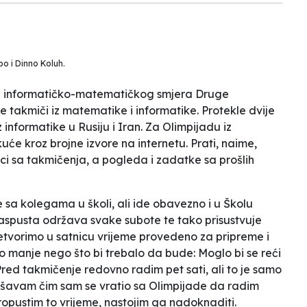
po i Dinno Koluh.
a informatičko-matematičkog smjera Druge
 takmiči iz matematike i informatike. Protekle dvije
 informatike u Rusiju i Iran. Za Olimpijadu iz
će kroz brojne izvore na internetu. Prati, naime,
i sa takmičenja, a pogleda i zadatke sa prošlih
sa kolegama u školi, ali ide obavezno i u Školu
aspusta održava svake subote te tako prisustvuje
etvorimo u satnicu vrijeme provedeno za pripreme i
go manje nego što bi trebalo da bude:
Moglo bi se reći
red takmičenje redovno radim pet sati, ali to je samo
ušavam čim sam se vratio sa Olimpijade da radim
opustim to vrijeme, nastojim ga nadoknaditi.