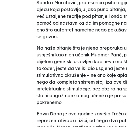
Sandra Muratović, profesorica psihologij
djecu koja postavljaju jako puno pitanja,
već ustaljene teorije pod pitanje i onda 
pomoć od nastavnika da im pomogne na to
ono što autoritet nametne nego pokušava
se govori.
Na naše pitanje šta je njena preporuka 
uspješni kao njen učenik Muamer Parić, 
dijelom genetski uslovljen kao nešto na 
također, jeste da veliki dio uspjeha jeste 
stimulativno okruženje – ne ono koje apla
nego da kompletan sistem stoji iza ove 
intelektualne stimulacije, bez obzira na s
stalni angažman samog učenika je presudan
pokrenemo.
Edvin Đapo je ove godine završio Treću gi
reprezentativac u fizici, od čega dva put