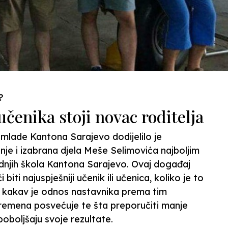
?
čenika stoji novac roditelja
 mlade Kantona Sarajevo dodijelilo je
je i izabrana djela Meše Selimovića najboljim
ednjih škola Kantona Sarajevo. Ovaj događaj
iti najuspješniji učenik ili učenica, koliko je to
a, kakav je odnos nastavnika prema tim
vremena posvećuje te šta preporučiti manje
oboljšaju svoje rezultate.