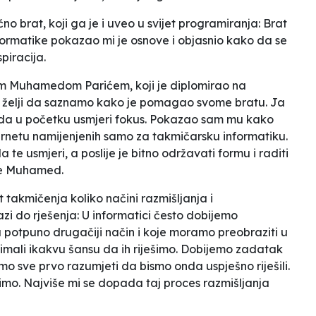
o brat, koji ga je i uveo u svijet programiranja:
Brat
informatike pokazao mi je osnove i objasnio kako da se
piracija.
m Muhamedom Parićem, koji je diplomirao na
u želji da saznamo kako je pomagao svome bratu.
Ja
da u početku usmjeri fokus. Pokazao sam mu kako
ernetu namijenjenih samo za takmičarsku informatiku.
e usmjeri, a poslije je bitno održavati formu i raditi
že Muhamed.
takmičenja koliko načini razmišljanja i
zi do rješenja:
U informatici često dobijemo
 potpuno drugačiji način i koje moramo preobraziti u
mali ikakvu šansu da ih riješimo. Dobijemo zadatak
mo sve prvo razumjeti da bismo onda uspješno riješili.
mo. Najviše mi se dopada taj proces razmišljanja