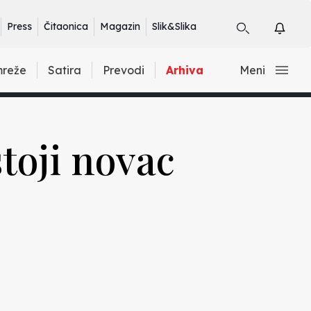
Press
Čitaonica
Magazin
Slik&Slika
mreže
Satira
Prevodi
Arhiva
Meni
toji novac