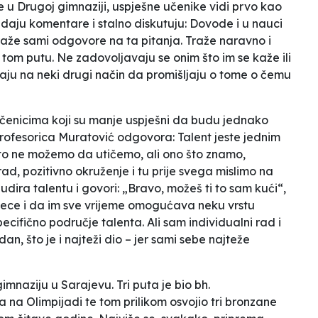
e u Drugoj gimnaziji, uspješne učenike vidi prvo kao
 daju komentare i stalno diskutuju:
Dovode i u nauci
traže sami odgovore na ta pitanja. Traže naravno i
m putu. Ne zadovoljavaju se onim što im se kaže ili
ju na neki drugi način da promišljaju o tome o čemu
učenicima koji su manje uspješni da budu jednako
profesorica Muratović odgovora:
Talent jeste jednim
što ne možemo da utičemo, ali ono što znamo,
rad, pozitivno okruženje i tu prije svega mislimo na
udira talentu i govori: „Bravo, možeš ti to sam kući“,
djece i da im sve vrijeme omogućava neku vrstu
pecifično područje talenta. Ali sam individualni rad i
, što je i najteži dio – jer sami sebe najteže
mnaziju u Sarajevu. Tri puta je bio bh.
a na Olimpijadi te tom prilikom osvojio tri bronzane