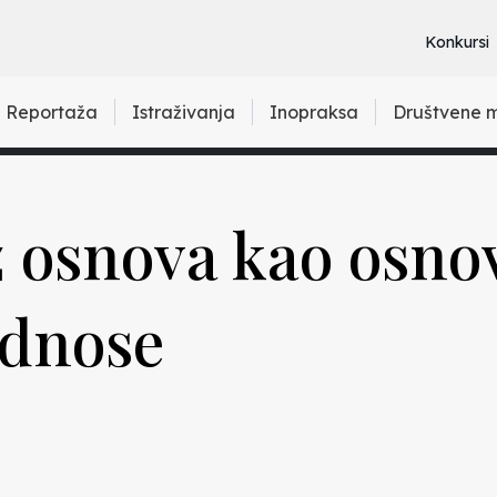
Konkursi
Reportaža
Istraživanja
Inopraksa
Društvene 
z osnova kao osno
odnose