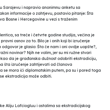
a u Sarajevu i napravio anonimnu anketu sa
kon informacije o zahtjevu, postavio pitanje:
Šta
tva Bosne i Hercegovine u vezi s traženim
ntica, sa treće i četvrte godine studija, većina je
ji pravni osnov za to
. Bilo je i onih koji bi izručenje
an odgovor je glasio:
Šta će nam i oni ovdje uopšte?
,
stražni novinar? Njih ne volim, jer su mi ružne stvari
ekao da je
građanska dužnost odobriti ekstradiciju
,
a šta izručenje zahtijevati od članova
da se mora ići diplomatskim putem
, pa su i pored toga
e ekstradicija može odbiti.
e Aliju Lafciogluu i ostalima sa ekstradicijskog