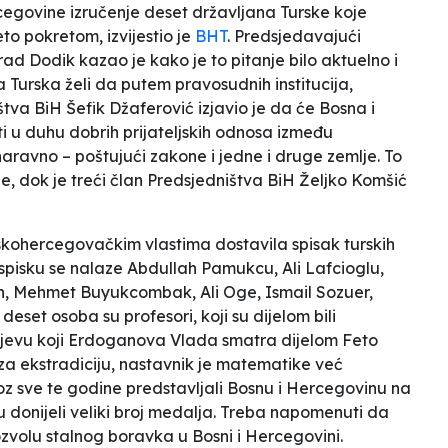
cegovine izručenje deset državljana Turske koje
eto
pokretom, izvijestio je
BHT
. Predsjedavajući
ad Dodik kazao je kako je to pitanje bilo aktuelno i
da
Turska želi da putem pravosudnih institucija,
tva BiH Šefik Džaferović izjavio je da će
Bosna i
ti u duhu dobrih prijateljskih odnosa između
aravno – poštujući zakone i jedne i druge zemlje. To
ne
, dok je treći član Predsjedništva BiH Željko Komšić
skohercegovačkim vlastima dostavila spisak turskih
 spisku se nalaze Abdullah Pamukcu, Ali Lafcioglu,
, Mehmet Buyukcombak, Ali Oge, Ismail Sozuer,
set osoba su profesori, koji su dijelom bili
jevu koji Erdoganova Vlada smatra dijelom
Feto
 za ekstradiciju, nastavnik je matematike već
oz sve te godine predstavljali Bosnu i Hercegovinu na
u donijeli veliki broj medalja. Treba napomenuti da
ozvolu stalnog boravka u Bosni i Hercegovini.