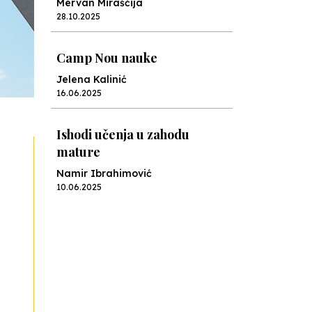
Mervan Miraščija
28.10.2025
Camp Nou nauke
Jelena Kalinić
16.06.2025
Ishodi učenja u zahodu
mature
Namir Ibrahimović
10.06.2025
Kraj školske godine, fotofiniš
Anes Osmić
04.06.2025
Reformar’s Coming