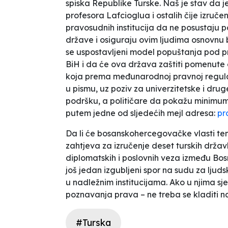
spiska Republike Turske.
Naš je stav da j
profesora Lafcioglua i ostalih čije izruče
pravosudnih institucija da ne posustaju p
države i osiguraju ovim ljudima osnovnu
se uspostavljeni model popuštanja pod prit
BiH i da će ova država zaštiti pomenute 
koja prema međunarodnoj pravnoj regulat
u pismu, uz poziv za
univerzitetske i dru
podršku, a političare da pokažu minimum 
putem jedne od sljedećih mejl adresa:
pr
Da li će bosanskohercegovačke vlasti tem
zahtjeva za izručenje deset turskih državlj
diplomatskih i poslovnih veza između Bosn
još jedan izgubljeni spor na sudu za ljuds
u nadležnim institucijama. Ako u njima s
poznavanja prava – ne treba se kladiti n
#Turska