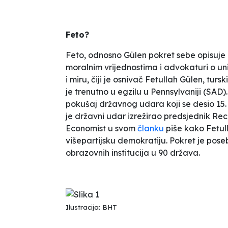
Feto
?
Feto
, odnosno
Gülen
pokret sebe opisuje
moralnim vrijednostima i advokaturi o un
i miru
, čiji je osnivač Fetullah Gülen, turs
je trenutno u egzilu u Pennsylvaniji (SAD).
pokušaj državnog udara koji se desio 15. i
je državni udar izrežirao predsjednik Rec
Economist
u svom
članku
piše kako Fetull
višepartijsku demokratiju. Pokret je pose
obrazovnih institucija u 90 država.
Ilustracija: BHT