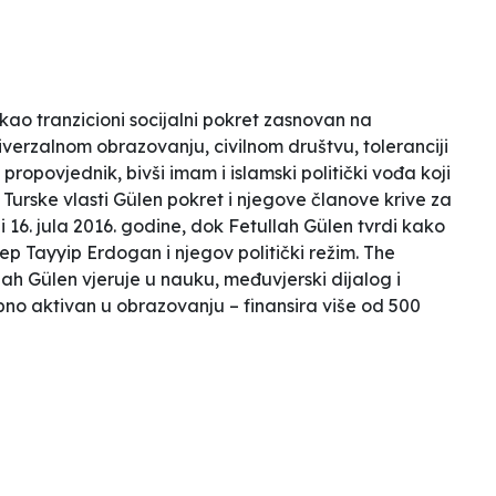
 kao
tranzicioni socijalni pokret zasnovan na
iverzalnom obrazovanju, civilnom društvu, toleranciji
ki propovjednik, bivši imam i islamski politički vođa koji
 Turske vlasti
Gülen
pokret i njegove članove krive za
 16. jula 2016. godine, dok Fetullah Gülen tvrdi kako
ep Tayyip Erdogan i njegov politički režim.
The
ah Gülen vjeruje u nauku, međuvjerski dijalog i
bno aktivan u obrazovanju – finansira više od 500