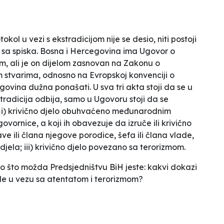
ol u vezi s ekstradicijom nije se desio, niti postoji
u sa spiska. Bosna i Hercegovina ima
Ugovor o
m, ali je on dijelom zasnovan na Zakonu o
 stvarima, odnosno na Evropskoj konvenciji o
govina dužna ponašati. U sva tri akta stoji da se u
 ektradicija odbija, samo u Ugovoru stoji da se
:
i) krivično djelo obuhvaćeno međunarodnim
vornice, a koji ih obavezuje da izruče ili krivično
ave ili člana njegove porodice, šefa ili člana vlade,
 djela; iii) krivično djelo povezano sa terorizmom.
o što možda Predsjedništvu BiH jeste: kakvi dokazi
de u vezu sa atentatom i terorizmom?