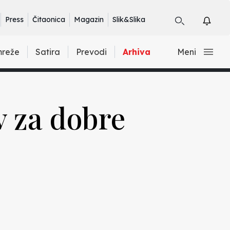
Press
Čitaonica
Magazin
Slik&Slika
mreže
Satira
Prevodi
Arhiva
Meni
v za dobre