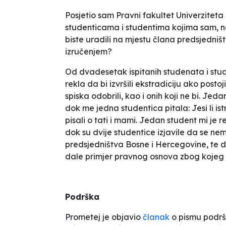
Posjetio sam Pravni fakultet Univerzitet
studenticama i studentima kojima sam, na
biste uradili na mjestu člana predsjedniš
izručenjem?
Od dvadesetak ispitanih studenata i stude
rekla da bi
izvršili ekstradiciju ako posto
spiska odobrili
, kao i onih koji ne bi. Jed
dok me jedna studentica pitala:
Jesi li i
pisali o tati i mami.
Jedan student mi je r
dok su dvije studentice izjavile da se
nem
predsjedništva Bosne i Hercegovine, te 
dale primjer pravnog osnova zbog kojeg s
Podrška
Prometej je objavio
članak
o pismu podršk