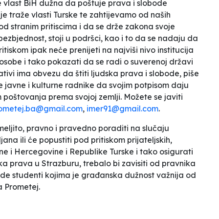
e vlast BiH dužna da poštuje prava i slobode
nje traže vlasti Turske te zahtijevamo od naših
od stranim pritiscima i da se drže zakona svoje
 bezbjednost
, stoji u podršci, kao i to da se nadaju
da
iskom ipak neće prenijeti na najviši nivo institucija
osobe i tako pokazati da se radi o suverenoj državi
ivi ima obvezu da štiti ljudska prava i slobode,
piše
ge javne i kulturne radnike da svojim potpisom daju
poštovanja prema svojoj zemlji. Možete se javiti
ometej.ba@gmail.com
,
imer91@gmail.com
.
eljito, pravno i pravedno poraditi na slučaju
ana ili će popustiti pod pritiskom prijateljskih,
e i Hercegovine i Republike Turske i tako osigurati
ka prava u Strazburu, trebalo bi zavisiti od pravnika
jede studenti kojima je građanska dužnost važnija od
a Prometej.