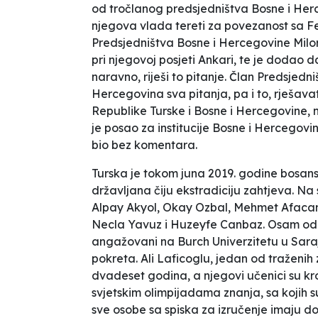
od tročlanog predsjedništva Bosne i Her
njegova vlada tereti za povezanost sa
F
Predsjedništva Bosne i Hercegovine Milor
pri njegovoj posjeti Ankari, te je dodao 
naravno, riješi to pitanje.
Član Predsjedniš
Hercegovina sva pitanja, pa i to, rješava
Republike Turske i Bosne i Hercegovine, n
je posao za institucije Bosne i Hercegovi
bio bez komentara.
Turska je tokom juna 2019. godine bosan
državljana čiju ekstradiciju zahtjeva. Na
Alpay Akyol, Okay Ozbal, Mehmet Afacan
Necla Yavuz i Huzeyfe Canbaz. Osam od de
angažovani na
Burch Univerzitetu
u Sara
pokreta. Ali Laficoglu, jedan od traženih
dvadeset godina, a njegovi učenici su kr
svjetskim olimpijadama znanja, sa kojih s
sve osobe sa spiska za izručenje imaju d