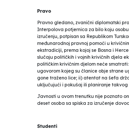
Pravo
Pravno gledano, zvanični diplomatski protok
Interpolova potjernica za bilo koju osob
izručenju
, potpisan sa Republikom Tursko
međunarodnoj pravnoj pomoći u krivičnim
ekstradiciji, prema kojoj se Bosna i Herce
slučaju političkih i vojnih krivičnih djela
političkim krivičnim djelom neće smatrati
ugovorom kojeg su članice obje strane ugo
gone traženo lice; ii) atentat na šefa drž
uključujući i pokušaj ili planiranje takvog
Javnosti u ovom trenutku nije poznato on
deset osoba sa spiska za izručenje dovo
Studenti