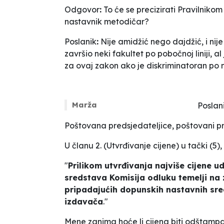
Odgovor
:
To će se precizirati Pravilniko
nastavnik metodičar?
Poslanik
:
Nije amidžić nego dajdžić, i ni
završio neki fakultet po pobočnoj liniji, al
za ovaj zakon ako je diskriminatoran po
Marža
Poslani
Poštovana predsjedateljice, poštovani pre
U članu 2. (
Utvrđivanje cijene
) u tački (5), 
"
Prilikom utvrđivanja najviše cijene 
sredstava Komisija odluku temelji na 
pripadajućih dopunskih nastavnih sr
izdavača
."
Mene zanima hoće li cijena biti odštam