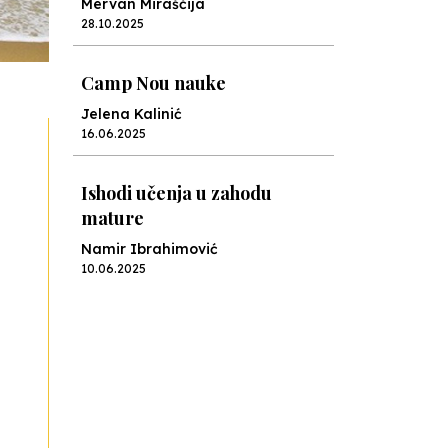
Mervan Miraščija
28.10.2025
Camp Nou nauke
Jelena Kalinić
16.06.2025
Ishodi učenja u zahodu
mature
Namir Ibrahimović
10.06.2025
Kraj školske godine, fotofiniš
Anes Osmić
04.06.2025
Reformar’s Coming