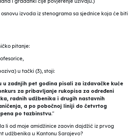
đana i građanki čije povjerenje uživaju.)
 osnovu izvoda iz stenograma sa sjednice koja će biti
ičko pitanje:
ofesorice,
poziva
) u tački (3), stoji:
u u zadnjih pet godina pisali za izdavačke kuće
onkurs za pribavljanje rukopisa za određeni
ika, radnih udžbenika i drugih nastavnih
aničenja, a po pobočnoj liniji do četvrtog
epena po tazbinstvu
."
 li od moje amidžinice zaovin dajdžić iz prvog
zent udžbenika u Kantonu Sarajevo?