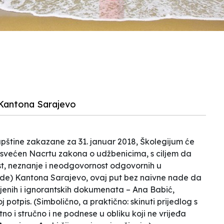
 Kantona Sarajevo
pštine zakazane za 31. januar 2018, Školegijum će
posvećen Nacrtu zakona o udžbenicima, s ciljem da
ost, neznanje i neodgovornost odgovornih u
ade) Kantona Sarajevo, ovaj put bez naivne nade da
jenih i ignorantskih dokumenata – Ana Babić,
 potpis. (Simbolično, a praktično: skinuti prijedlog s
o i stručno i ne podnese u obliku koji ne vrijeđa