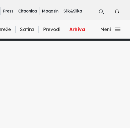
Press
Čitaonica
Magazin
Slik&Slika
mreže
Satira
Prevodi
Arhiva
Meni