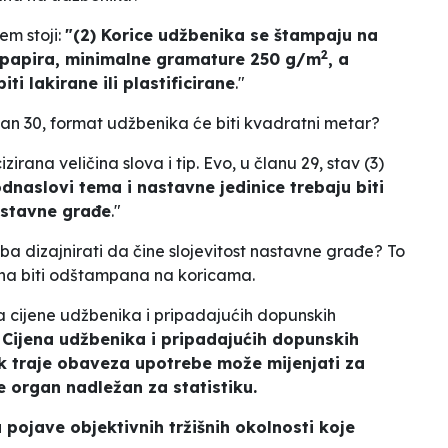
em stoji:
"(2) Korice udžbenika se štampaju na
2
k papira, minimalne gramature 250 g/m
, a
iti lakirane ili plastificirane
."
an 30, format udžbenika će biti kvadratni metar?
izirana veličina slova i tip. Evo, u članu 29, stav (3)
dnaslovi tema i nastavne jedinice trebaju biti
nastavne građe
."
eba dizajnirati da čine slojevitost nastavne građe? To
cijena biti odštampana na koricama.
ija cijene udžbenika i pripadajućih dopunskih
) Cijena udžbenika i pripadajućih dopunskih
k traje obaveza upotrebe može mijenjati za
je organ nadležan za statistiku.
u pojave objektivnih tržišnih okolnosti koje