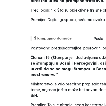
direktno utiču na promjene troškova
."
Treći poslanik: Šta su objektivne tržišn
Premijer: Dajte, gospodo, nećemo ovako
Štampajmo domaće
Poslani
Poštovana predsjedateljice, poštovani pre
Članom 19. (
Štampanje i dostavljanje ud
se štampaju u Bosni i Hercegovini, osi
utvrdi da se ne mogu štampati u Bosni
inostranstvu
."
Ministarstvo je vrlo precizno propisalo t
tome, nejasno je šta može biti povod da s
BiH.
Premijer: To nije pitanje, nego konstataci