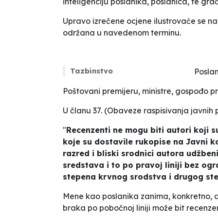
inteligenciju poslanika, poslanica, te gra
Upravo izrečene ocjene ilustrovaće se na
održana u navedenom terminu.
Tazbinstvo
Poslan
Poštovani premijeru, ministre, gospođo pr
U članu 37. (
Obaveze raspisivanja javnih 
"
Recenzenti ne mogu biti autori koji s
koje su dostavile rukopise na Javni k
razred i bliski srodnici autora udžben
sredstava i to po pravoj liniji bez ogr
stepena krvnog srodstva i drugog st
Mene kao poslanika zanima, konkretno, da
braka po pobočnoj liniji može bit recen