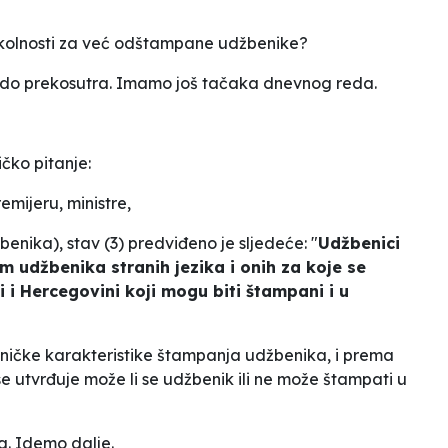
e okolnosti za već odštampane udžbenike?
 do prekosutra. Imamo još tačaka dnevnog reda.
čko pitanje:
mijeru, ministre,
žbenika
), stav (3) predviđeno je sljedeće: "
Udžbenici
m udžbenika stranih jezika i onih za koje se
 i Hercegovini koji mogu biti štampani i u
ehničke karakteristike štampanja udžbenika, i prema
e utvrđuje može li se udžbenik ili ne može štampati u
ja. Idemo dalje.