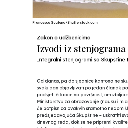
Francesco Scatena/Shutterstock.com
Zakon o udžbenicima
Izvodi iz stenjograma
Integralni stenjogrami sa Skupštine
Od danas, pa do sjednice kantonalne sku
svaki dan objavljivati po jedan članak 
podsjeti čitaoce na površnost, neozbiljn
Ministarstvu za obrazovanje (nauku i ml
će potpisnica ovakvih sramotno nedomišl
predsjedavajuća Skupštine – uskratiti svoj
dnevnog reda, dok se ne pripremi kvalitetn