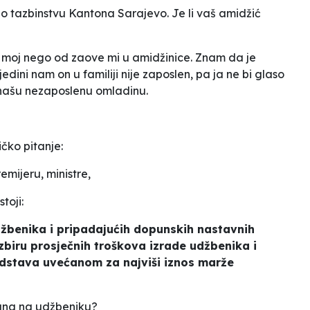
m o tazbinstvu Kantona Sarajevo. Je li vaš amidžić
je moj nego od zaove mi u amidžinice. Znam da je
 jedini nam on u familiji nije zaposlen, pa ja ne bi glaso
 našu nezaposlenu omladinu.
čko pitanje:
mijeru, ministre,
stoji:
udžbenika i pripadajućih dopunskih nastavnih
zbiru prosječnih troškova izrade udžbenika i
edstava uvećanom za najviši iznos marže
pana na udžbeniku?