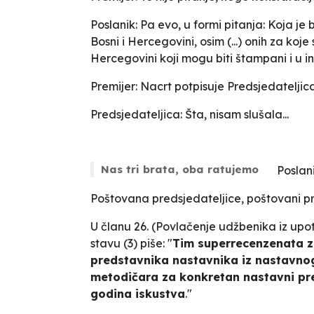
Poslanik: Pa evo, u formi pitanja: Koja je
Bosni i Hercegovini, osim
(...)
onih za koje
Hercegovini koji mogu biti štampani i u i
Premijer: Nacrt potpisuje Predsjedateljic
Predsjedateljica: Šta, nisam slušala...
Nas tri brata, oba ratujemo
Poslani
Poštovana predsjedateljice, poštovani pre
U članu 26. (
Povlačenje udžbenika iz upot
stavu (3) piše: "
Tim superrecenzenata za
predstavnika nastavnika iz nastavno
metodičara za konkretan nastavni pr
godina iskustva
."