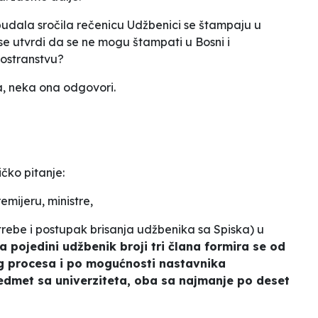
 budala sročila rečenicu
Udžbenici se štampaju u
 se utvrdi da se ne mogu štampati u Bosni i
nostranstvu
?
a, neka ona odgovori.
čko pitanje:
mijeru, ministre,
rebe i postupak brisanja udžbenika sa Spiska
) u
 pojedini udžbenik broji tri člana formira se od
g procesa i po mogućnosti nastavnika
edmet sa univerziteta, oba sa najmanje po deset