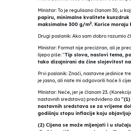
Ministar: To je regulisano članom 30, u koj
papiru, minimalne kvalitete kunzdru
2
maksimalne 300 g/m
. Korice moraju b
Drugi poslanik: Ako sam dobro razumio čl
Ministar: Format nije preciziran, ali je prec
lijepo piše: "
Tip slova, naslovi tema, po
tako dizajnirani da čine slojevitost 
Prvi poslanik: Znači, nastavne jedinice tr
je jasno, ali niste mi odgovorili hoće li 
Ministar: Neće, jer je članom 23. (Korekc
nastavnih sredstava) predviđeno da
"
(1
nastavnih sredstava se za vrijeme do
godišnju stopu inflacije koju objavlju
(2) Cijena se može mijenjati i u slučaj