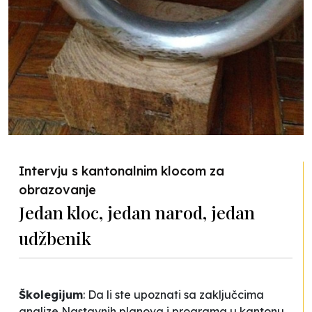
Intervju s kantonalnim klocom za
obrazovanje
Jedan kloc, jedan narod, jedan
udžbenik
Školegijum
: Da li ste upoznati sa zaključcima
analize Nastavnih planova i programa u kantonu