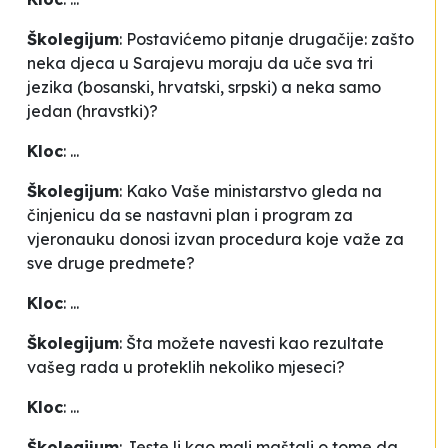
Školegijum
: Postavićemo pitanje drugačije: zašto
neka djeca u Sarajevu moraju da uče sva tri
jezika (bosanski, hrvatski, srpski) a neka samo
jedan (hravstki)?
Kloc
: ...
Školegijum
: Kako Vaše ministarstvo gleda na
činjenicu da se nastavni plan i program za
vjeronauku donosi izvan procedura koje važe za
sve druge predmete?
Kloc
: ...
Školegijum
: Šta možete navesti kao rezultate
vašeg rada u proteklih nekoliko mjeseci?
Kloc
: ...
Školegijum
: Jeste li kao mali maštali o tome da