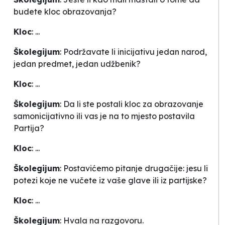
budete kloc obrazovanja?
Kloc
: ...
Školegijum
: Podržavate li inicijativu jedan narod,
jedan predmet, jedan udžbenik?
Kloc
: ...
Školegijum
: Da li ste postali kloc za obrazovanje
samonicijativno ili vas je na to mjesto postavila
Partija?
Kloc
: ...
Školegijum
: Postavićemo pitanje drugačije: jesu li
potezi koje ne vučete iz vaše glave ili iz partijske?
Kloc
: ...
Školegijum
: Hvala na razgovoru.