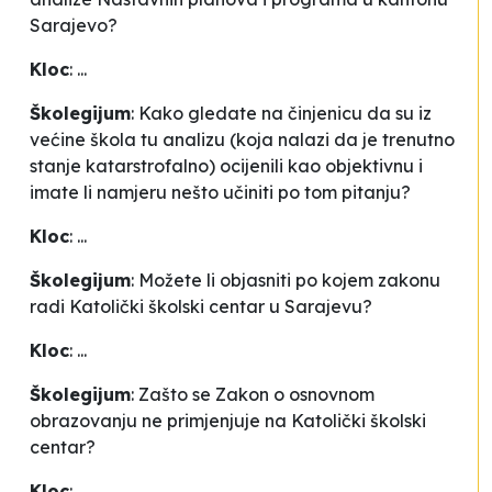
Sarajevo?
Kloc
: ...
Školegijum
: Kako gledate na činjenicu da su iz
većine škola tu analizu (koja nalazi da je trenutno
stanje katarstrofalno) ocijenili kao objektivnu i
imate li namjeru nešto učiniti po tom pitanju?
Kloc
: ...
Školegijum
: Možete li objasniti po kojem zakonu
radi Katolički školski centar u Sarajevu?
Kloc
: ...
Školegijum
: Zašto se Zakon o osnovnom
obrazovanju ne primjenjuje na Katolički školski
centar?
Kloc
: ...