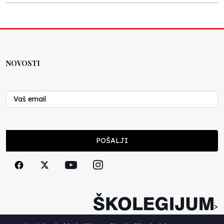
Kraj školske godine, fotofiniš
Anes Osmić
04.06.2025
NOVOSTI
Reformar’s Coming
Nenad Veličković
29.10.2024
Cuke i djeca
POŠALJI
Školegijum redakcija
06.12.2023
Francuski i može i ne može, ali turski može
svakako
>
Smiljana Vovna