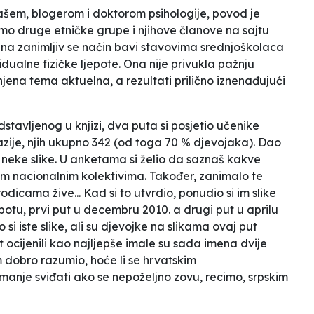
šem, blogerom i doktorom psihologije, povod je
o druge etničke grupe i njihove članove
na sajtu
i, na zanimljiv se način bavi stavovima srednjoškolaca
dualne fizičke ljepote. Ona nije privukla pažnju
jena tema aktuelna, a rezultati prilično iznenađujući
dstavljenog u knjizi, dva puta si posjetio učenike
zije, njih ukupno 342 (od toga 70 % djevojaka). Dao
 neke slike. U anketama si želio da saznaš kakve
im nacionalnim kolektivima. Također, zanimalo te
odicama žive... Kad si to utvrdio, ponudio si im slike
potu, prvi put u decembru 2010. a drugi put u aprilu
 si iste slike, ali su djevojke na slikama ovaj put
ut ocijenili kao najljepše imale su sada imena dvije
 dobro razumio, hoće li se hrvatskim
 manje sviđati ako se nepoželjno zovu, recimo, srpskim