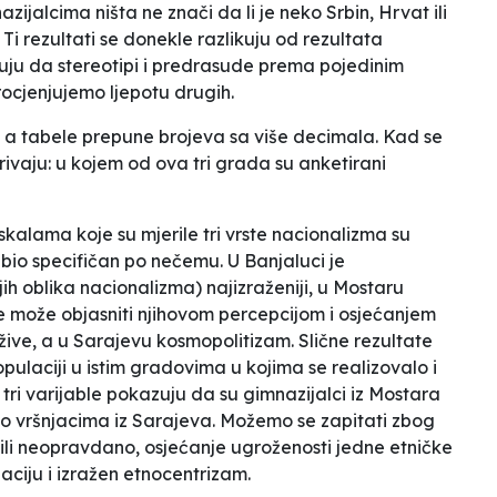
zijalcima ništa ne znači da li je neko Srbin, Hrvat ili
Ti rezultati se donekle razlikuju od rezultata
zuju da stereotipi i predrasude prema pojedinim
ocjenjujemo ljepotu drugih.
, a tabele prepune brojeva sa više decimala. Kad se
krivaju: u kojem od ova tri grada su anketirani
skalama koje su mjerile tri vrste nacionalizma su
 bio specifičan po nečemu. U Banjaluci je
h oblika nacionalizma) najizraženiji, u Mostaru
e može objasniti njihovom percepcijom i osjećanjem
žive, a u Sarajevu kosmopolitizam. Slične rezultate
pulaciji u istim gradovima u kojima se realizovalo i
e tri varijable pokazuju da su gimnazijalci iz Mostara
ego vršnjacima iz Sarajeva. Možemo se zapitati zbog
ili neopravdano, osjećanje ugroženosti jedne etničke
aciju i izražen etnocentrizam.