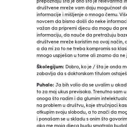
prepoznaju šta je ono što je relevantna i
društvene mreže vam daju mogućnost da 
informacije i mišljenje o mnogo čemu. Viš
novcem da bismo došli do neke informacije,
važan da pripremi djecu da mogu da prep
informaciju, da nauče da pretražuju baze 
društvene mreže koristim na ovaj način, al
a da mi za to ne treba kompromis sa kla
mnogo uspješan u tome ali znamo da
ne 
Školegijum:
Dobro, ko je / šta je onda m
zabavlja da s doktorskom titulom ostaješ 
Puhalo:
Ja bih volio da se
uvalim
u akadem
to za moj ukus previsoka. Trenutno sam u p
onoga što radim i da glumim intelektualc
na problem u društvu, koje stručnjaci kas
otkupim svoju slobodu, a to znači da mog
i ponašam se u skladu s onim što govorim.
ako me moja djeca budu smatrala budalom 