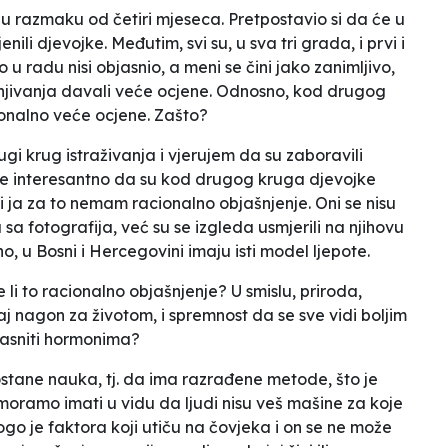
ke, u razmaku od četiri mjeseca. Pretpostavio si da će u
ili djevojke. Međutim, svi su, u sva tri grada, i prvi i
o u radu nisi objasnio, a meni se čini jako zanimljivo,
enjivanja davali veće ocjene. Odnosno, kod drugog
ionalno veće ocjene. Zašto?
drugi krug istraživanja i vjerujem da su zaboravili
 je interesantno da su kod drugog kruga djevojke
e i ja za to nemam racionalno objašnjenje. Oni se nisu
sa fotografija, već su se izgleda usmjerili na njihovu
no, u Bosni i Hercegovini imaju isti model ljepote.
e li to racionalno objašnjenje? U smislu, priroda,
aj nagon za životom, i spremnost da se sve vidi boljim
bjasniti hormonima?
 ostane nauka, tj. da ima razrađene metode, što je
i moramo imati u vidu da ljudi nisu veš mašine za koje
ogo je faktora koji utiču na čovjeka i on se ne može