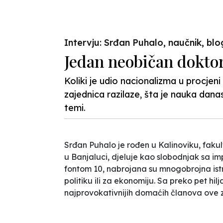
Previous
Intervju: Srđan Puhalo, naučnik, blog
Jedan neobičan dokto
Koliki je udio nacionalizma u procjen
zajednica razilaze, šta je nauka danas
temi.
Srđan Puhalo je rođen u Kalinoviku, fakul
u Banjaluci, djeluje kao slobodnjak sa im
fontom 10, nabrojana su mnogobrojna istr
politiku ili za ekonomiju. Sa preko pet hil
najprovokativnijih domaćih članova ove 