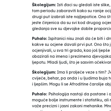
Školegijum:
Isti đaci su gledali iste sli
tom periodu zaboraviti kako su ranije ocijen
drugi put izabrali iste najljepotice. Ono št
jeste činjenica da su svi kod drugog ocj
gledanja sve su djevojke dobile proporc
Puhalo:
Ispitanici nisu znali da će biti i 
kakve su ocjene davali prvi put. Ono što
ocjenjivali, u sva tri grada, kao još ljepš
obazirali na imena i prezimena djevojaka 
ljepotu. Mladi ljudi, što je sasvim očekiva
Školegijum:
Ima li proljeće veze s tim? J
cvijeće, behar, pa onda i u ljudima buja t
i ljepšim. Mogu li se Afroditine čarolije o
Puhalo:
Psihologija nastoji da postane i
moguće bolje instrumente i statistiku, al
važe precizni i jasni zakoni mehanike. Mn