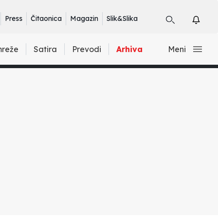
Press
Čitaonica
Magazin
Slik&Slika
mreže
Satira
Prevodi
Arhiva
Meni