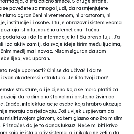
nformacija, a šta obično smeće. S druge strane,
se povežete sa mnogo ljudi, da razmjenjujete
e nismo ograničeni ni vremenom, ni prostorom, ni
 institucije ili osobe. I tu je obrazovni sistem veoma
oznaju istinitu, naučno utemeljenu i tačnu
podataka i da te informacije kritički preispituju. Ja
i i za aktivizam tj. da svoje ideje širim među ljudima,
sičnim medijima i novac. Nisam siguran da sam
jebe lijep, već uporan
.
eta tvoje upornosti? Čini se da uživaš i da te
izvan akademskih struktura. Je li to tvoj izbor?
ske strukture, ali je cijena koja se mora platiti za
oziciji da radim ono što volim i pristojno živim od
a. Inače, intelektualac je osoba koja hrabro ukazuje
nije moraju da rješavaju. Još uvijek uspijevam da
u misliti svojom glavom, kažem glasno ono što mislim
 Priznaćeš da je to danas luksuz. Neće mi biti krivo
koja je išla protiv sistema, ali nikako ne želim da