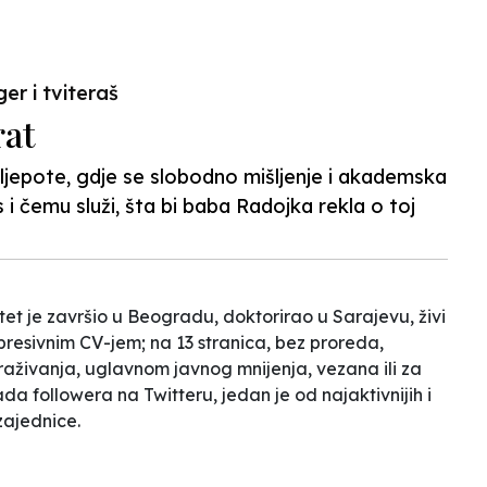
N
er i tviteraš
rat
i ljepote, gdje se slobodno mišljenje i akademska
 i čemu služi, šta bi baba Radojka rekla o toj
tet je završio u Beogradu, doktorirao u Sarajevu, živi
presivnim CV-jem; na 13 stranica, bez proreda,
aživanja, uglavnom javnog mnijenja, vezana ili za
jada followera na Twitteru, jedan je od najaktivnijih i
zajednice.