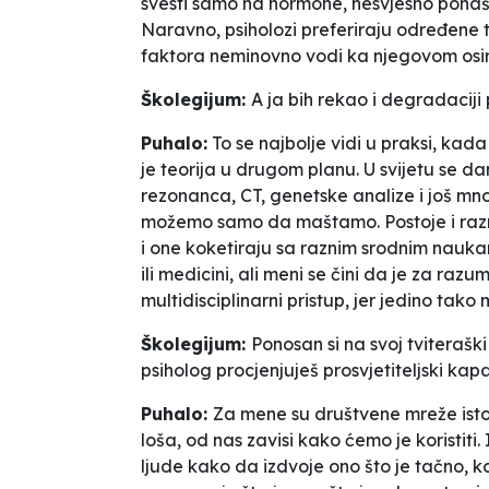
svesti samo na hormone, nesvjesno ponašanj
Naravno, psiholozi preferiraju određene t
faktora neminovno vodi ka njegovom osi
Školegijum:
A ja bih rekao i degradaciji
Puhalo:
To se najbolje vidi u praksi, kad
je teorija u drugom planu. U svijetu se d
rezonanca, CT, genetske analize i još m
možemo samo da maštamo. Postoje i razne ps
i one koketiraju sa raznim srodnim naukama
ili medicini, ali meni se čini da je za r
multidisciplinarni pristup, jer jedino ta
Školegijum:
Ponosan si na svoj tviteraš
psiholog procjenjuješ prosvjetiteljski ka
Puhalo:
Za mene su društvene mreže isto št
loša, od nas zavisi kako ćemo je koristiti
ljude kako da izdvoje ono što je tačno, ko