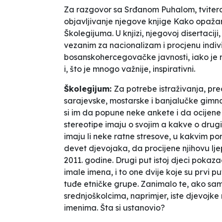
Za razgovor sa Srđanom Puhalom, tvitera
objavljivanje njegove knjige
Kako opažam
Školegijuma. U knjizi, njegovoj disertacij
vezanim za nacionalizam i procjenu indivi
bosanskohercegovačke javnosti, iako je n
i, što je mnogo važnije, inspirativni.
Školegijum:
Za potrebe istraživanja, pre
sarajevske, mostarske i banjalučke gimna
si im da popune neke ankete i da ocijene
stereotipe imaju o svojim a kakve o drug
imaju li neke ratne stresove, u kakvim por
devet djevojaka, da procijene njihovu lje
2011. godine. Drugi put istoj djeci pokazao
imale imena, i to one dvije koje su prvi p
tuđe etničke grupe. Zanimalo te, ako sam
srednjoškolcima, naprimjer, iste djevojke
imenima. Šta si ustanovio?