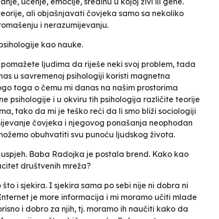
e, učenje, emocije, sredinu u kojoj živi ili gene.
eorije, ali objašnjavati čovjeka samo sa nekoliko
romašenju i nerazumijevanju.
 psihologije kao nauke.
a pomažete ljudima da riješe neki svoj problem, tada
anas u savremenoj psihologiji koristi magnetna
nogo toga o čemu mi danas na našim prostorima
ihologije i u okviru tih psihologija različite teorije
, tako da mi je teško reći da li smo bliži sociologiji
azumijevanje čovjeka i njegovog ponašanja neophodan
ko možemo obuhvatiti svu punoću ljudskog života.
ki uspjeh. Baba Radojka je postala brend. Kako kao
pacitet društvenih mreža?
o i sjekira. I sjekira sama po sebi nije ni dobra ni
. Internet je more informacija i mi moramo učiti mlade
risno i dobro za njih, tj. moramo ih naučiti kako da