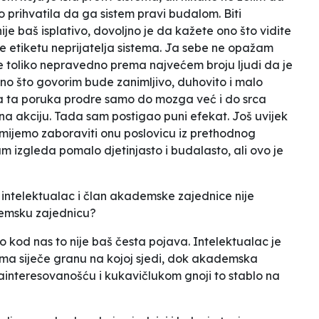
 prihvatila da ga sistem pravi budalom. Biti
ije baš isplativo, dovoljno je da kažete ono što vidite
te etiketu neprijatelja sistema. Ja sebe ne opažam
e toliko nepravedno prema najvećem broju ljudi da je
ono što govorim bude zanimljivo, duhovito i malo
da ta poruka prodre samo do mozga već i do srca
e na akciju. Tada sam postigao puni efekat. Još uvijek
smijemo zaboraviti onu poslovicu iz prethodnog
m izgleda pomalo djetinjasto i budalasto, ali ovo je
 intelektualac i član akademske zajednice nije
emsku zajednicu?
 kod nas to nije baš česta pojava. Intelektualac je
ima siječe granu na kojoj sjedi, dok akademska
ainteresovanošću i kukavičlukom gnoji to stablo na