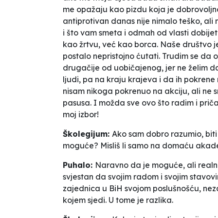
me opažaju kao pizdu koja je dobrovoljno
antiprotivan
danas nije nimalo teško, ali n
i što vam smeta i odmah od vlasti dobije
kao žrtvu, već kao borca. Naše društvo j
postalo nepristojno ćutati. Trudim se da 
drugačije od uobičajenog, jer ne želim 
ljudi, pa na kraju krajeva i da ih pokren
nisam nikoga pokrenuo na akciju, ali ne 
pasusa. I možda sve ovo što radim i priča
moj izbor!
Školegijum:
Ako sam dobro razumio, biti
moguće? Misliš li samo na domaću akad
Puhalo:
Naravno da je moguće, ali realno
svjestan da svojim radom i svojim stavov
zajednica u BiH svojom poslušnošću, nez
kojem sjedi. U tome je razlika.