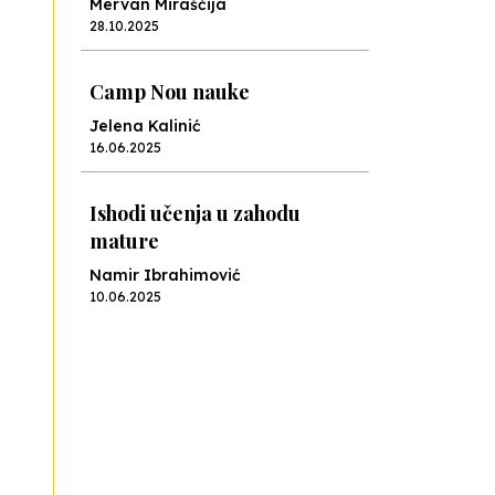
Mervan Miraščija
28.10.2025
Camp Nou nauke
Jelena Kalinić
16.06.2025
Ishodi učenja u zahodu
mature
Namir Ibrahimović
10.06.2025
Kraj školske godine, fotofiniš
Anes Osmić
04.06.2025
Reformar’s Coming