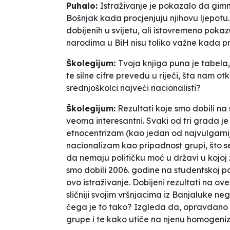
Puhalo:
Istraživanje je pokazalo da gimna
Bošnjak kada procjenjuju njihovu ljepotu. 
dobijenih u svijetu, ali istovremeno poka
narodima u BiH nisu toliko važne kada pr
Školegijum:
Tvoja knjiga puna je tabela
te silne cifre prevedu u riječi, šta nam ot
srednjoškolci najveći nacionalisti?
Školegijum:
Rezultati koje smo dobili na 
veoma interesantni. Svaki od tri grada je
etnocentrizam (kao jedan od najvulgarniji
nacionalizam kao pripadnost grupi, što s
da nemaju političku moć u državi u kojoj 
smo dobili 2006. godine na studentskoj po
ovo istraživanje. Dobijeni rezultati na ov
sličniji svojim vršnjacima iz Banjaluke n
čega je to tako? Izgleda da, opravdano 
grupe i te kako utiče na njenu homogeniz