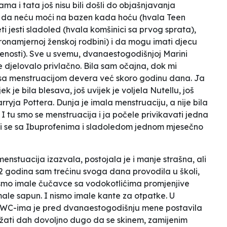
a i tata još nisu bili došli do objašnjavanja
, da neću moći na bazen kada hoću (hvala
Teen
i jesti sladoled (hvala komšinici sa prvog sprata),
namjernoj ženskoj rodbini) i da mogu imati djecu
renosti). Sve u svemu, dvanaestogodišnjoj Marini
e djelovalo privlačno. Bila sam očajna, dok mi
a sa menstruacijom devera već skoro godinu dana. Ja
ek je bila blesava, još uvijek je voljela Nutellu, još
arryja Pottera. Dunja je imala menstruaciju, a nije bila
 I tu smo se menstruacija i ja počele privikavati jedna
ali se sa Ibuprofenima i sladoledom jednom mjesečno
nstuacija izazvala, postojala je i manje strašna, ali
2 godina sam trećinu svoga dana provodila u školi,
 smo imale čučavce sa vodokotlićima promjenjive
male sapun. I nismo imale kante za otpatke. U
 sa WC-ima je pred dvanaestogodišnju mene postavila
ržati dah dovoljno dugo da se skinem, zamijenim