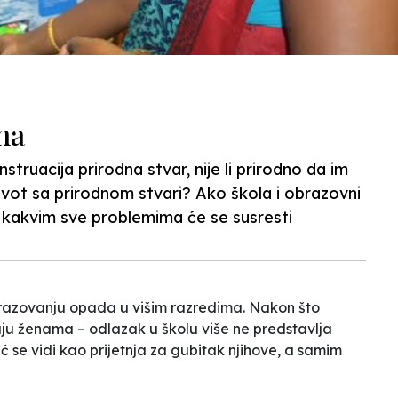
na
ruacija prirodna stvar, nije li prirodno da im
vot sa prirodnom stvari? Ako škola i obrazovni
s kakvim sve problemima će se susresti
brazovanju opada u višim razredima. Nakon što
aju ženama – odlazak u školu više ne predstavlja
 se vidi kao prijetnja za gubitak njihove, a samim