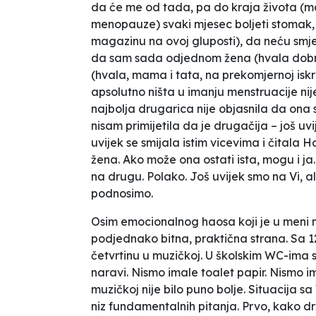
da će me od tada, pa do kraja života (mam
menopauze) svaki mjesec boljeti stomak
magazinu na ovoj gluposti), da neću smjet
da sam sada odjednom žena (hvala dobro
(hvala, mama i tata, na prekomjernoj isk
apsolutno ništa u imanju menstruacije nij
najbolja drugarica nije objasnila da on
nisam primijetila da je drugačija – još uvij
uvijek se smijala istim vicevima i čitala H
žena. Ako može ona ostati ista, mogu i ja.
na drugu. Polako. Još uvijek smo na Vi, 
podnosimo.
Osim emocionalnog haosa koji je u meni me
podjednako bitna, praktična strana. Sa 1
četvrtinu u muzičkoj. U školskim WC-ima
naravi. Nismo imale toalet papir. Nismo i
muzičkoj nije bilo puno bolje. Situacija
niz fundamentalnih pitanja. Prvo, kako d