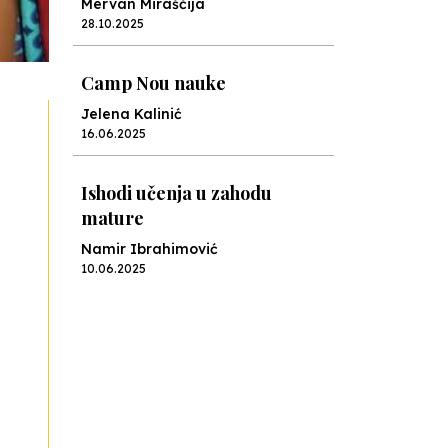
Mervan Miraščija
28.10.2025
Camp Nou nauke
Jelena Kalinić
16.06.2025
Ishodi učenja u zahodu
mature
Namir Ibrahimović
10.06.2025
Kraj školske godine, fotofiniš
Anes Osmić
04.06.2025
Reformar’s Coming