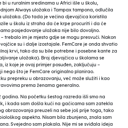
bi u ruralnim sredinama u Africi išle u školu,
odnjom Always uložaka i Tampax tampona, odlučila
 uložaka. (Do tada je većina djevojčica koristila
zile u školu iz straha da će krpe procuriti i da će
samo posjedovanje uložaka nije bilo dovoljno.
le – trebalo im je mjesto gdje se mogu presvući. Nakon
ojčice su i dalje izostajale. FemCare je onda shvatio
lnoj krvi, tako da su bile potrebne i posebne kante za
jivanje uložaka). Broj djevojčica u školama se
a
, iz koje je ovaj primjer posuđen, zaključuju –
iji nego što je FemCare originalno planirao.
čku prepreku u obrazovanju, već može služiti i kao
m stavovima prema ženama generalno.
2 godina. Na početku šestog razreda išli smo na
omak, i kada sam došla kući na gaćicama sam zatekla
og obrazovanja preuzeli na sebe još prije toga, tako
 biološkog aspekta. Nisam bila zbunjena, znala sam
ana. Svejedno sam plakala. Nije mi se sviđala ideja