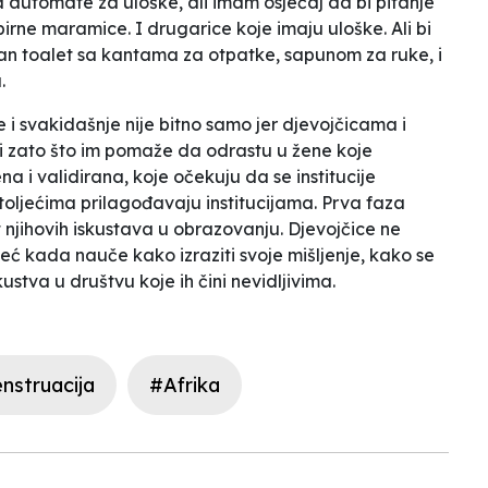
 automate za uloške, ali imam osjećaj da bi pitanje
rne maramice. I drugarice koje imaju uloške. Ali bi
dan toalet sa kantama za otpatke, sapunom za ruke, i
.
i svakidašnje nije bitno samo jer djevojčicama i
 zato što im pomaže da odrastu u žene koje
a i validirana, koje očekuju da se institucije
toljećima prilagođavaju institucijama. Prva faza
st njihovih iskustava u obrazovanju. Djevojčice ne
eć kada nauče kako izraziti svoje mišljenje, kako se
skustva u društvu koje ih čini nevidljivima.
nstruacija
#Afrika