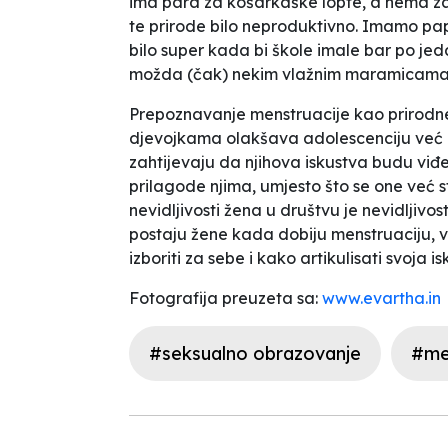
ima para za košarkaške lopte, a nema za
te prirode bilo neproduktivno. Imamo papi
bilo super kada bi škole imale bar po je
možda (čak) nekim vlažnim maramicama
Prepoznavanje menstruacije kao prirodne 
djevojkama olakšava adolescenciju već i
zahtijevaju da njihova iskustva budu viđen
prilagode njima, umjesto što se one već s
nevidljivosti žena u društvu je nevidljivo
postaju žene kada dobiju menstruaciju, v
izboriti za sebe i kako artikulisati svoja i
Fotografija preuzeta sa:
www.evartha.in
#seksualno obrazovanje
#me