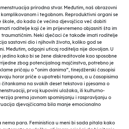
enstruacija prirodna stvar. Međutim, naš obrazovni
m, komplikovanom i tegobnom. Reproduktivni organi se
e škole, do kada će većina djevojčica već dobiti
mati roditelje koji će im prijevremeno objasniti šta im
e traumatičnim. Neki dječaci će takođe imati roditelje
cija sastavni dio i njihovih života, koliko god se
i. Međutim, odgojni uticaj roditelja nije dovoljan. U
 jedino kako bi se žene diskreditovale kao sposobne
 vrijedne zbog potencijalnog majčinstva, potrebno je
klame pričaju o “onim danima”, tinejdžerski časopisi
vaju horor priče o upotrebi tampona, a u časopisima
u čitankama na svakih deset tekstova i pjesama o
struaciji, prvoj kupovini uložaka, ili kulturno-
verzija prema javnom spominjanju i raspravljanju o
truacija djevojčicama bila manje emocionalno
ma nema para. Feministica u meni bi sada pitala kako