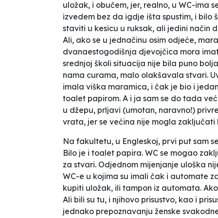
uložak, i obučem, jer, realno, u WC-ima 
izvedem bez da igdje išta spustim, i bil
staviti u kesicu u ruksak, ali jedini način
Ali, ako se u jednačinu osim odjeće, mara
dvanaestogodišnja djevojčica mora imati
srednjoj školi situacija nije bila puno bol
nama curama, malo olakšavala stvari. Uvi
imala viška maramica, i čak je bio i jeda
toalet papirom. A i ja sam se do tada već
u džepu, prljavi (umotan, naravno!) pri
vrata, jer se većina nije mogla zaključati
Na fakultetu, u Engleskoj, prvi put sam 
Bilo je i toalet papira. WC se mogao zaklj
za stvari. Odjednom mijenjanje uloška nij
WC-e u kojima su imali čak i automate z
kupiti uložak, ili tampon iz automata. Ak
Ali bili su tu, i njihovo prisustvo, kao i pri
jednako prepoznavanju ženske svakodne