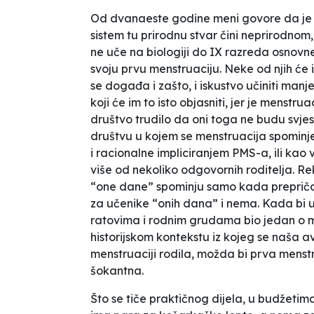
Od dvanaeste godine meni govore da je m
sistem tu prirodnu stvar čini neprirodno
ne uče na biologiji do IX razreda osnovn
svoju prvu menstruaciju. Neke od njih će i
se događa i zašto, i iskustvo učiniti manj
koji će im to isto objasniti, jer je menstrua
društvo trudilo da oni toga ne budu svjesn
društvu u kojem se menstruacija spominje
i racionalne impliciranjem PMS-a, ili kao
više od nekoliko odgovornih roditelja. Re
“one dane” spominju samo kada prepriča
za učenike “onih dana” i nema. Kada bi 
ratovima i rodnim grudama bio jedan o men
historijskom kontekstu iz kojeg se naša a
menstruaciji rodila, možda bi prva mens
šokantna.
Što se tiče praktičnog dijela, u budžeti