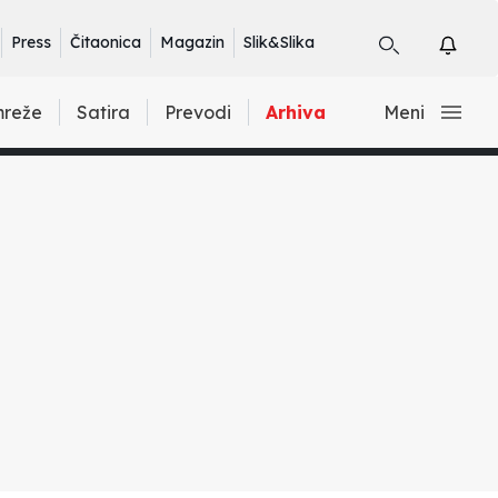
Press
Čitaonica
Magazin
Slik&Slika
mreže
Satira
Prevodi
Arhiva
Meni