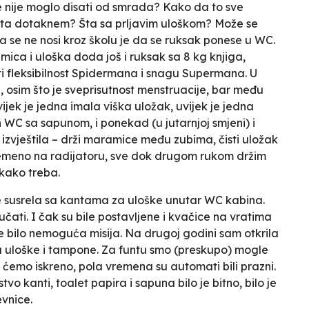
se nije moglo disati od smrada? Kako da to sve
o šta dotaknem? Šta sa prljavim uloškom? Može se
 da se ne nosi kroz školu je da se ruksak ponese u WC.
mica i uloška doda još i ruksak sa 8 kg knjiga,
 fleksibilnost Spidermana i snagu Supermana. U
ja, osim što je sveprisutnost menstruacije, bar među
jek je jedna imala viška uložak, uvijek je jedna
n WC sa sapunom, i ponekad (u jutarnjoj smjeni) i
 izvještila – drži maramice među zubima, čisti uložak
vremeno na radijatoru, sve dok drugom rukom držim
 kako treba.
se susrela sa kantama za uloške unutar WC kabina.
učati. I čak su bile postavljene i kvačice na vratima
e bilo nemoguća misija. Na drugoj godini sam otkrila
a uloške i tampone. Za funtu smo (preskupo) mogle
o ćemo iskreno, pola vremena su automati bili prazni.
sustvo kanti, toalet papira i sapuna bilo je bitno, bilo je
vnice.