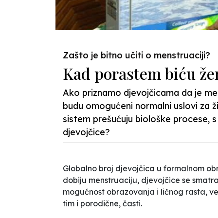
Zašto je bitno učiti o menstruaciji?
Kad porastem biću že
Ako priznamo djevojčicama da je menst
budu omogućeni normalni uslovi za ži
sistem prešućuju biološke procese, 
djevojčice?
Globalno broj djevojčica u formalnom o
dobiju menstruaciju, djevojčice se smatr
mogućnost obrazovanja i ličnog rasta, već
tim i porodične, časti.