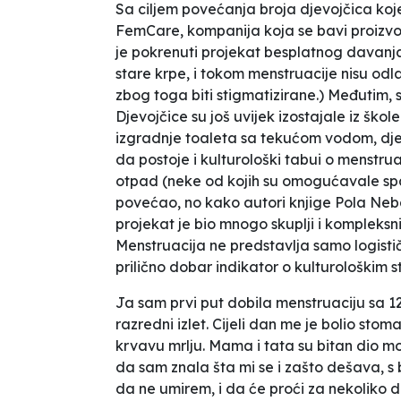
Sa ciljem povećanja broja djevojčica koje 
FemCare, kompanija koja se bavi proizv
je pokrenuti projekat besplatnog davanja
stare krpe, i tokom menstruacije nisu odla
zbog toga biti stigmatizirane.) Međutim, 
Djevojčice su još uvijek izostajale iz ško
izgradnje toaleta sa tekućom vodom, djev
da postoje i kulturološki tabui o menstrua
otpad (neke od kojih su omogućavale spal
povećao, no kako autori knjige
Pola Neb
projekat je bio mnogo skuplji i kompleksn
Menstruacija ne predstavlja samo logisti
prilično dobar indikator o kulturološki
Ja sam prvi put dobila menstruaciju sa 1
razredni izlet. Cijeli dan me je bolio st
krvavu mrlju. Mama i tata su bitan dio m
da sam znala šta mi se i zašto dešava, s
da ne umirem, i da će proći za nekoliko d