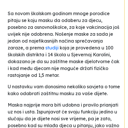
Sa novom školskom godinom mnoge porodice
pitaju se koju masku da odaberu za djecu,
posebno za osnovnoškolce, za koje vakcinacija još
uvijek nije odobrena. Nošenje maske za sada je
jedan od najefikasnijih načina sprečavanja
zaraze, a prema
studiji
koja je provedena u 100
školskih distrikta i 14 škola u Sjevernoj Karolini,
dokazano je da su zaštitne maske djelotvorne čak
i kad među djecom nije moguće držati fizičko
rastojanje od 1,5 metar.
U nastavku vam donosimo nekoliko savjeta o tome
kako odabrati zaštitnu masku za vaše dijete.
Maska najprije mora biti udobna i pravilo prianjati
uz nos i usta. Ispunjavat će svoju funkciju jedino u
slučaju da je dijete nosi sve vrijeme, pa je zato,
posebno kad su mlađa djeca u pitanju, jako važno