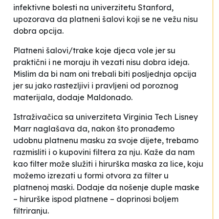
infektivne bolesti na univerzitetu Stanford,
upozorava da platneni šalovi koji se ne vežu nisu
dobra opcija.
Platneni šalovi/trake koje djeca vole jer su
praktični i ne moraju ih vezati nisu dobra ideja.
Mislim da bi nam oni trebali biti posljednja opcija
jer su jako rastezljivi i pravljeni od poroznog
materijala
, dodaje Maldonado.
Istraživačica sa univerziteta
Virginia Tech
Lisney
Marr naglašava da, nakon što pronađemo
udobnu platnenu masku za svoje dijete, trebamo
razmisliti i o kupovini filtera za nju. Kaže da nam
kao filter može služiti i hirurška maska za lice, koju
možemo izrezati u formi otvora za filter u
platnenoj maski. Dodaje da nošenje duple maske
– hirurške ispod platnene – doprinosi boljem
filtriranju.