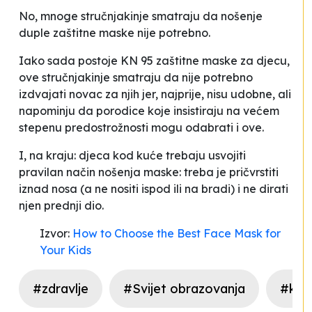
No, mnoge stručnjakinje smatraju da nošenje
duple zaštitne maske nije potrebno.
Iako sada postoje KN 95 zaštitne maske za djecu,
ove stručnjakinje smatraju da nije potrebno
izdvajati novac za njih jer, najprije, nisu udobne, ali
napominju da porodice koje insistiraju na većem
stepenu predostrožnosti mogu odabrati i ove.
I, na kraju: djeca kod kuće trebaju usvojiti
pravilan način nošenja maske: treba je pričvrstiti
iznad nosa (a ne nositi ispod ili na bradi) i ne dirati
njen prednji dio.
Izvor:
How to Choose the Best Face Mask for
Your Kids
#zdravlje
#Svijet obrazovanja
#kor