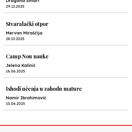
Dragana Smart
29.12.2025
Stvaralački otpor
Mervan Miraščija
28.10.2025
Camp Nou nauke
Jelena Kalinić
16.06.2025
Ishodi učenja u zahodu mature
Namir Ibrahimović
10.06.2025
Kraj školske godine, fotofiniš
Anes Osmić