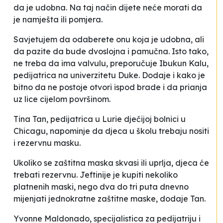
da je udobna. Na taj način dijete neće morati da
je namješta ili pomjera.
Savjetujem da odaberete onu koja je udobna, ali
da pazite da bude dvoslojna i pamučna. Isto tako,
ne treba da ima valvulu
, preporučuje Ibukun Kalu,
pedijatrica na univerzitetu
Duke
. Dodaje i kako je
bitno da ne postoje otvori ispod brade i da prianja
uz lice cijelom površinom.
Tina Tan, pedijatrica u
Lurie
dječijoj bolnici u
Chicagu, napominje da djeca u školu trebaju nositi
i rezervnu masku.
Ukoliko se zaštitna maska skvasi ili uprlja, djeca će
trebati rezervnu. Jeftinije je kupiti nekoliko
platnenih maski, nego dva do tri puta dnevno
mijenjati jednokratne zaštitne maske
, dodaje Tan.
Yvonne Maldonado, specijalistica za pedijatriju i