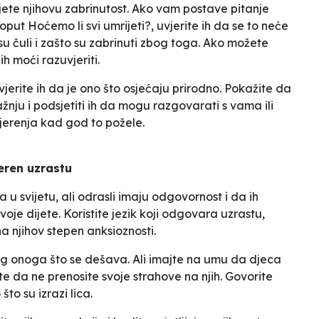
ete njihovu zabrinutost. Ako vam postave pitanje
poput
Hoćemo li svi umrijeti?
, uvjerite ih da se to neće
su čuli i zašto su zabrinuti zbog toga. Ako možete
ih moći razuvjeriti.
jerite ih da je ono što osjećaju prirodno. Pokažite da
žnju i podsjetiti ih da mogu razgovarati s vama ili
renja kad god to požele.
eren uzrastu
u svijetu, ali odrasli imaju odgovornost i da ih
voje dijete. Koristite jezik koji odgovara uzrastu,
 na njihov stepen anksioznosti.
zbog onoga što se dešava. Ali imajte na umu da djeca
e da ne prenosite svoje strahove na njih. Govorite
to su izrazi lica.