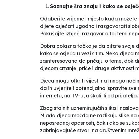
Saznajte šta znaju i kako se osjeć
Odaberite vrijeme i mjesto kada možete z
dijete osjećati ugodno i razgovarati slo
Pokušajte izbjeći razgovor o toj temi nep
Dobra polazna tačka je da pitate svoje di
kako se osjeća u vezi s tim. Neka djeca 
zainteresovana da pričaju o tome, dok d
djecom crtanje, priče i druge aktivnosti 
Djeca mogu otkriti vijesti na mnogo načina,
da ih uvjerite i potencijalno ispravite sve
internetu, na TV-u, u školi ili od prijatelja.
Zbog stalnih uznemirujućih slika i naslov
Mlađa djeca možda ne razlikuju slike na e
neposrednoj opasnosti, čak i ako se suk
zabrinjavajuće stvari na društvenim mreža