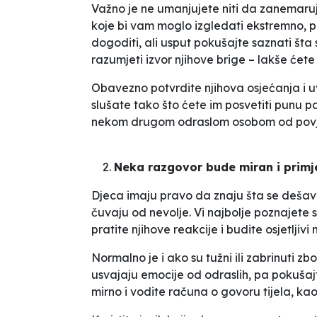
Važno je ne umanjujete niti da zanemaruj
koje bi vam moglo izgledati ekstremno, 
dogoditi, ali usput pokušajte saznati šta 
razumjeti izvor njihove brige – lakše ćete 
Obavezno potvrdite njihova osjećanja i uv
slušate tako što ćete im posvetiti punu pa
nekom drugom odraslom osobom od povje
Neka razgovor bude miran i primj
Djeca imaju pravo da znaju šta se dešava 
čuvaju od nevolje. Vi najbolje poznajete s
pratite njihove reakcije i budite osjetljivi
Normalno je i ako su tužni ili zabrinuti 
usvajaju emocije od odraslih, pa pokušajt
mirno i vodite računa o govoru tijela, kao š