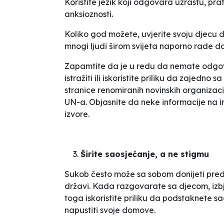
Koristite jezik koji odgovara uzrastu, prati
anksioznosti.
Koliko god možete, uvjerite svoju djecu d
mnogi ljudi širom svijeta naporno rade d
Zapamtite da je u redu da nemate odgovo
istražiti ili iskoristite priliku da zajedn
stranice renomiranih novinskih organizac
UN-a. Objasnite da neke informacije na i
izvore.
Širite saosjećanje, a ne stigmu
Sukob često može sa sobom donijeti pred
državi. Kada razgovarate sa djecom, izb
toga iskoristite priliku da podstaknete sa
napustiti svoje domove.