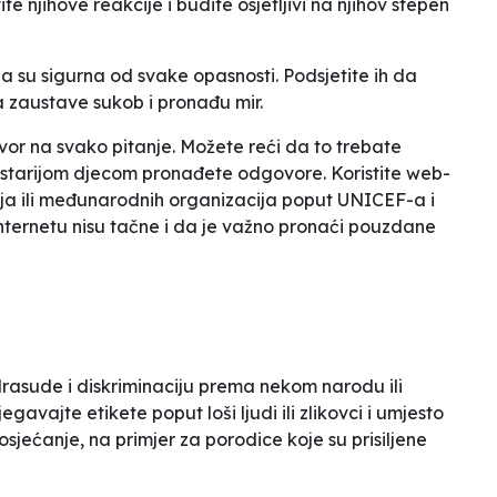
te njihove reakcije i budite osjetljivi na njihov stepen
a su sigurna od svake opasnosti. Podsjetite ih da
a zaustave sukob i pronađu mir.
r na svako pitanje. Možete reći da to trebate
o sa starijom djecom pronađete odgovore. Koristite web-
ija ili međunarodnih organizacija poput UNICEF-a i
nternetu nisu tačne i da je važno pronaći pouzdane
rasude i diskriminaciju prema nekom narodu ili
jegavajte etikete poput
loši ljudi
ili
zlikovci
i umjesto
osjećanje, na primjer za porodice koje su prisiljene