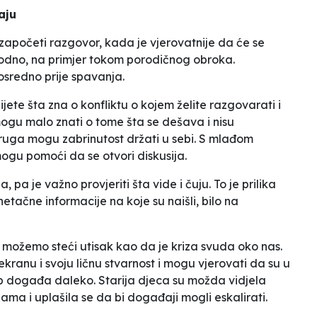
aju
apočeti razgovor, kada je vjerovatnije da će se
bodno, na primjer tokom porodičnog obroka.
osredno prije spavanja.
jete šta zna o konfliktu o kojem želite razgovarati i
mogu malo znati o tome šta se dešava i nisu
ruga mogu zabrinutost držati u sebi. S mlađom
mogu pomoći da se otvori diskusija.
 pa je važno provjeriti šta vide i čuju. To je prilika
 netačne informacije na koje su naišli, bilo na
a možemo steći utisak kao da je kriza svuda oko nas.
kranu i svoju ličnu stvarnost i mogu vjerovati da su u
ob događa daleko. Starija djeca su možda vidjela
ma i uplašila se da bi događaji mogli eskalirati.