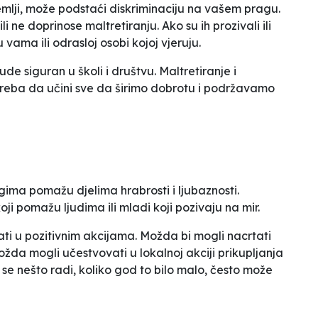
mlji, može podstaći diskriminaciju na vašem pragu.
i ne doprinose maltretiranju. Ako su ih prozivali ili
u vama ili odrasloj osobi kojoj vjeruju.
e siguran u školi i društvu. Maltretiranje i
 treba da učini sve da širimo dobrotu i podržavamo
ugima pomažu djelima hrabrosti i ljubaznosti.
oji pomažu ljudima ili mladi koji pozivaju na mir.
vati u pozitivnim akcijama. Možda bi mogli nacrtati
 možda mogli učestvovati u lokalnoj akciji prikupljanja
a se nešto radi, koliko god to bilo malo, često može