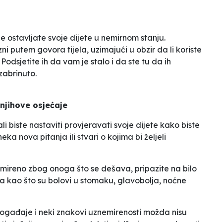
ostavljate svoje dijete u nemirnom stanju.
ni putem govora tijela, uzimajući u obzir da li koriste
Podsjetite ih da vam je stalo i da ste tu da ih
zabrinuto.
 njihove osjećaje
li biste nastaviti provjeravati svoje dijete kako biste
neka nova pitanja ili stvari o kojima bi željeli
nemireno zbog onoga što se dešava, pripazite na bilo
a kao što su bolovi u stomaku, glavobolja, noćne
 događaje i neki znakovi uznemirenosti možda nisu