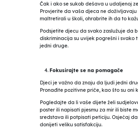
Čak i ako se sukob dešava u udaljenoj ze
Provjerite da vaša djeca ne doživljavaju il
maltretirali u školi, ohrabrite ih da to kaž
Podsjetite djecu da svako zaslužuje da bud
diskriminacija su uvijek pogrešni i svako
jedni druge.
Fokusirajte se na pomagače
Djeci je važno da znaju da ljudi jedni dr
Pronađite pozitivne priče, kao što su oni k
Pogledajte da li vaše dijete želi sudjelo
poster ili napisati pjesmu za mir ili biste
sredstava ili potpisati peticiju. Osjećaj d
donijeti veliku satisfakciju.