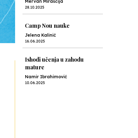
Mervan Miraščija
28.10.2025
Camp Nou nauke
Jelena Kalinić
16.06.2025
Ishodi učenja u zahodu
mature
Namir Ibrahimović
10.06.2025
Kraj školske godine, fotofiniš
Anes Osmić
04.06.2025
Reformar’s Coming