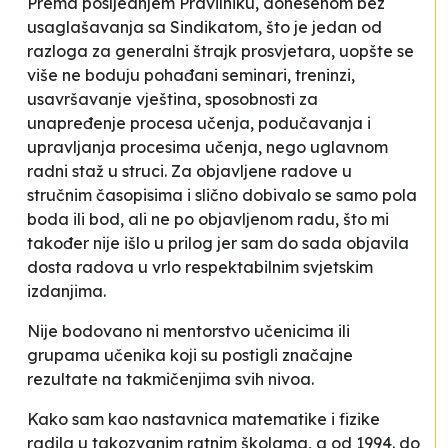
Prema posljednjem Pravilniku, donesenom bez
usaglašavanja sa Sindikatom, što je jedan od
razloga za generalni štrajk prosvjetara, uopšte se
više ne boduju pohađani seminari, treninzi,
usavršavanje vještina, sposobnosti za
unapređenje procesa učenja, podučavanja i
upravljanja procesima učenja, nego uglavnom
radni staž u struci. Za objavljene radove u
stručnim časopisima i slično dobivalo se samo pola
boda ili bod, ali ne po objavljenom radu, što mi
također nije išlo u prilog jer sam do sada objavila
dosta radova u vrlo respektabilnim svjetskim
izdanjima.
Nije bodovano ni mentorstvo učenicima ili
grupama učenika koji su postigli značajne
rezultate na takmičenjima svih nivoa.
Kako sam kao nastavnica matematike i fizike
radila u takozvanim
ratnim školama
, a od 1994. do