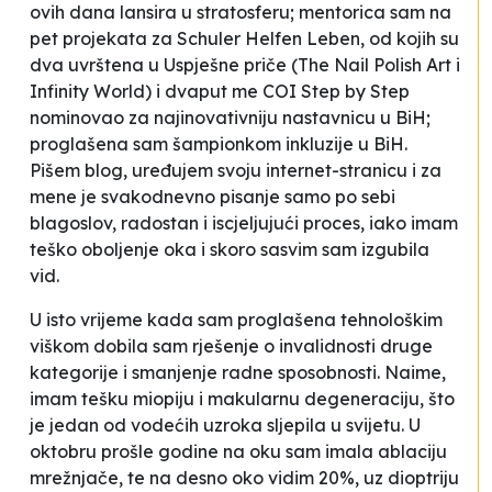
ovih dana lansira u stratosferu; mentorica sam na
pet projekata za Schuler Helfen Leben, od kojih su
dva uvrštena u Uspješne priče (The Nail Polish Art i
Infinity World) i dvaput me COI Step by Step
nominovao za najinovativniju nastavnicu u BiH;
proglašena sam šampionkom inkluzije u BiH.
Pišem blog, uređujem svoju internet-stranicu i za
mene je svakodnevno pisanje samo po sebi
blagoslov, radostan i iscjeljujući proces, iako imam
teško oboljenje oka i skoro sasvim sam izgubila
vid.
U isto vrijeme kada sam proglašena tehnološkim
viškom dobila sam rješenje o invalidnosti druge
kategorije i smanjenje radne sposobnosti. Naime,
imam tešku miopiju i makularnu degeneraciju, što
je jedan od vodećih uzroka sljepila u svijetu. U
oktobru prošle godine na oku sam imala ablaciju
mrežnjače, te na desno oko vidim 20%, uz dioptriju