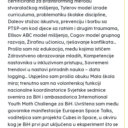
certificirana za brainstorming metodu
stvaralačkog mišljenja, Tylerov model izrade
curriculuma, problematiku školske discipline,
Daleov stožac iskustva, prevenciju i borbu sa
PTSP-om kod djece sa ratnim i drugim traumama,
Ellisov ABC model mišljenja, Cogov model grupnog
razvoja, Žirafinu učionicu, rješavanje konflikata...
Prošla sam niz edukacija, među kojima ističem
Zdravstveno obrazovanje mladih
,
Kompetencije
nastavnika u inkluzivnom pristupu, Savremeni
trendovi u nastavi prirodnih nauka – data
logging
... Uspješno sam prošla obuku
Mala škola
mira
; trenutno sam na volonterskoj funkciji
nacionalne koordinatorice Svjetske sedmice
svemira za BiH i ambasadorica International
Youth Math Challenge za BiH. Uvrštena sam među
govornike manifestacije European Space Talks,
voditeljica sam projekta
Cubes in Space
, u okviru
kog je BiH prvi put uključena u eksperiment što se