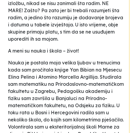
izložbu, nikad se nisu zanimali šta radim. NE
MARE! Zašto? Pa zato jer bi trebali
razumjeti
šta
radim, a jedino što razumiju je dodavanje brojeva
i datuma u tabele izvještaja. U isto vrijeme, obje
skupine primaju platu, s tim da se ne usuđujem
uporediti ih sa mojom.
A meni su nauka i škola – život!
Nauka je postala moja velika ljubav u trenucima
kada sam pročitala knjige
Yan Bibian na Mjesecu
Elina Pelina i
Atomino
Marcella Argillija. Studirala
sam matematiku na Prirodoslovno-matematičkom
fakultetu u Zagrebu, Pedagošku akademiju i
fiziku sam završila u Banjaluci na Prirodno-
matematičkom fakultetu, na Odsjeku za fiziku. U
toku rata u Bosni i Hercegovini radila sam u
nekoliko škola, do kojih sam kilometrima pješačila.
Volontirala sam u eksteritorijalnoj školi
Marne
za