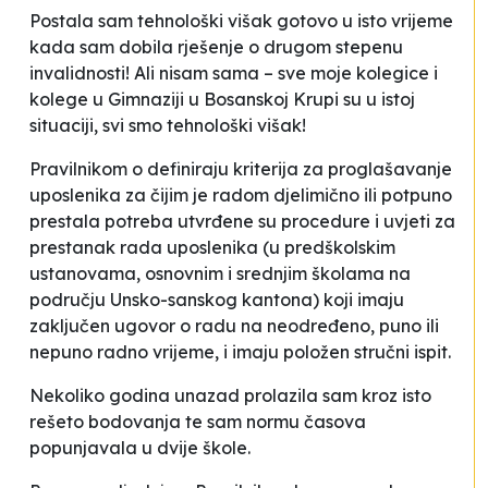
Postala sam tehnološki višak gotovo u isto vrijeme
kada sam dobila rješenje o drugom stepenu
invalidnosti! Ali nisam sama – sve moje kolegice i
kolege u Gimnaziji u Bosanskoj Krupi su u istoj
situaciji, svi smo tehnološki višak!
Pravilnikom o definiraju kriterija za proglašavanje
uposlenika za čijim je radom djelimično ili potpuno
prestala potreba utvrđene su procedure i uvjeti za
prestanak rada uposlenika (u predškolskim
ustanovama, osnovnim i srednjim školama na
području Unsko-sanskog kantona) koji imaju
zaključen ugovor o radu na neodređeno, puno ili
nepuno radno vrijeme, i imaju položen stručni ispit.
Nekoliko godina unazad prolazila sam kroz isto
rešeto
bodovanja te sam normu časova
popunjavala u dvije škole.