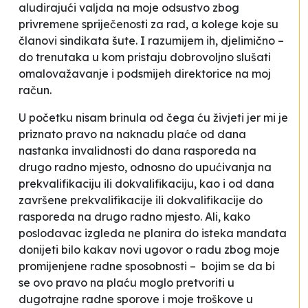
aludirajući valjda na moje odsustvo zbog
privremene spriječenosti za rad, a kolege koje su
članovi sindikata šute. I razumijem ih, djelimično –
do trenutaka u kom pristaju dobrovoljno slušati
omalovažavanje i podsmijeh direktorice na moj
račun.
U početku nisam brinula od čega ću živjeti jer mi je
priznato pravo na naknadu plaće od dana
nastanka invalidnosti do dana rasporeda na
drugo radno mjesto, odnosno do upućivanja na
prekvalifikaciju ili dokvalifikaciju, kao i od dana
završene prekvalifikacije ili dokvalifikacije do
rasporeda na drugo radno mjesto. Ali, kako
poslodavac izgleda ne planira do isteka mandata
donijeti bilo kakav novi ugovor o radu zbog moje
promijenjene radne sposobnosti – bojim se da bi
se ovo pravo na plaću moglo pretvoriti u
dugotrajne radne sporove i moje troškove u