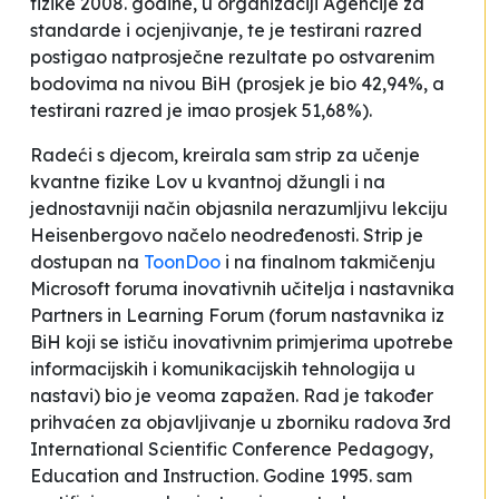
fizike 2008. godine, u organizaciji Agencije za
standarde i ocjenjivanje, te je testirani razred
postigao natprosječne rezultate po ostvarenim
bodovima na nivou BiH (prosjek je bio 42,94%, a
testirani razred je imao prosjek 51,68%).
Radeći s djecom, kreirala sam strip za učenje
kvantne fizike
Lov u kvantnoj džungli
i na
jednostavniji način objasnila nerazumljivu lekciju
Heisenbergovo načelo neodređenosti
. Strip je
dostupan na
ToonDoo
i na finalnom takmičenju
Microsoft foruma inovativnih učitelja i nastavnika
Partners in Learning Forum
(forum nastavnika iz
BiH koji se ističu inovativnim primjerima upotrebe
informacijskih i komunikacijskih tehnologija u
nastavi) bio je veoma zapažen. Rad je također
prihvaćen za objavljivanje u zborniku radova 3rd
International Scientific Conference
Pedagogy,
Education and Instruction
. Godine 1995. sam