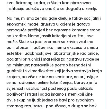
kvalificiranog kadra, a škola kao obrazovna
institucija odražava ono šta se događa u zemlji.
Naime, mi smo zemlja gdje djeluje takav socijalni i
ekonomski model društva u kojem je gotovo
nemoguće preživjeti bez ogromne kamatne stope
na kredite. Nema jasnih kriterija ni za šta, i sve
može. Škole su jadne: ormari sa krivim vratima
puni otpisanih udžbenika; nema
ekscesa
u smislu
estetike i udobnosti; sve laboratorijske radionice,
dodatni priručnici i materijal za nastavu svode se
na minimum; nastavnik je postao beznadežni
gubitnik i sivi mediokritet koji jedva sastavlja kraj s
krajem, pa više ne ide na seminare, ne prijavljuje
se na radionice, online takmičenja... Upravo je ta
svjesnost i uzaludnost poštenog posla ublažila
gorljivost i strast i sada imamo sistem koji čine
dvije skupine ljudi: jedna se bavi proizvodnjom
stvarnog rezultata – podučava, a druga se bavi