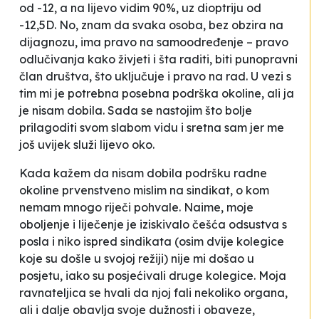
od -12, a na lijevo vidim 90%, uz dioptriju od
-12,5D. No, znam da svaka osoba, bez obzira na
dijagnozu, ima pravo na samoodređenje – pravo
odlučivanja kako živjeti i šta raditi, biti punopravni
član društva, što uključuje i pravo na rad. U vezi s
tim mi je potrebna posebna podrška okoline, ali ja
je nisam dobila. Sada se nastojim što bolje
prilagoditi svom slabom vidu i sretna sam jer me
još uvijek služi lijevo oko.
Kada kažem da nisam dobila podršku radne
okoline prvenstveno mislim na sindikat, o kom
nemam mnogo riječi pohvale. Naime, moje
oboljenje i liječenje je iziskivalo češća odsustva s
posla i niko ispred sindikata (osim dvije kolegice
koje su došle u svojoj
režiji
) nije mi došao u
posjetu, iako su posjećivali druge kolegice. Moja
ravnateljica se hvali da njoj
fali nekoliko organa,
ali i dalje obavlja svoje dužnosti i obaveze
,