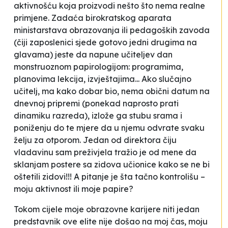
aktivnošću koja proizvodi nešto što nema realne
primjene. Zadaća birokratskog aparata
ministarstava obrazovanja ili pedagoških zavoda
(čiji zaposlenici sjede gotovo jedni drugima na
glavama) jeste da napune učiteljev dan
monstruoznom papirologijom: programima,
planovima lekcija, izvještajima... Ako slučajno
učitelj, ma kako dobar bio, nema obični datum na
dnevnoj pripremi (ponekad naprosto prati
dinamiku razreda), izlože ga stubu srama i
poniženju do te mjere da u njemu odvrate svaku
želju za otporom. Jedan od direktora čiju
vladavinu sam preživjela tražio je od mene da
sklanjam postere sa zidova učionice
kako se ne bi
oštetili zidovi
!!! A pitanje je šta tačno kontrolišu –
moju aktivnost ili moje papire?
Tokom cijele moje obrazovne karijere niti jedan
predstavnik ove
elite
nije došao na moj čas, moju