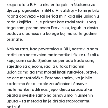
kraja rata u BiH i u eksteritorijalnim školama za
djecu prognanike iz BiH u Hrvatskoj – to mi je bila
radna obaveza – taj period mi nikad nije upisan u
radnu knjižicu i nije priznat kao radni staž i zbog
toga sam, prema ovom Pravilniku,
izgubila
dosta
bodova u odnosu na kolege kojima su te godine
priznate.
Nakon rata, kao povratnica u BiH, nastavila sam
raditi kao nastavnica matematike i fizike u školi u
kojoj sam i sada. Sjećam se perioda kada sam,
zajedno sa djecom, radila u tako hladnim
učionicama da smo morali imati rukavice, prave,
ne one metaforičke. Posebno zanimljivo je bilo
kada smo čekali table za učionice i časove
matematike radili
naslijepo
: djeca su zadatke
pisala u sveske samo na osnovu mojih usmenih
uputa – ta metoda im je držala stoprocentnu
pažnju!