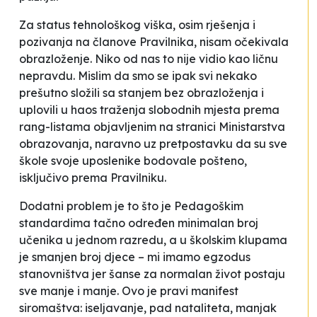
Za status tehnološkog viška, osim rješenja i
pozivanja na članove Pravilnika, nisam očekivala
obrazloženje. Niko od nas to nije vidio kao ličnu
nepravdu. Mislim da smo se ipak svi nekako
prešutno složili sa
stanjem bez obrazloženja
i
uplovili u haos traženja slobodnih mjesta prema
rang-listama
objavljenim na stranici Ministarstva
obrazovanja, naravno uz pretpostavku da su sve
škole svoje uposlenike bodovale pošteno,
isključivo prema Pravilniku.
Dodatni problem je to što je Pedagoškim
standardima tačno određen minimalan broj
učenika u jednom razredu, a u školskim klupama
je smanjen broj djece – mi imamo egzodus
stanovništva jer šanse za normalan život postaju
sve manje i manje. Ovo je pravi manifest
siromaštva: iseljavanje, pad nataliteta, manjak