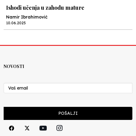
Ishodi učenja u zahodu mature
Namir Ibrahimović
10.06.2025
Kraj školske godine, fotofiniš
Anes Osmić
04.06.2025
NOVOSTI
Reformar’s Coming
Nenad Veličković
29.10.2024
Cuke i djeca
POŠALJI
Školegijum redakcija
06.12.2023