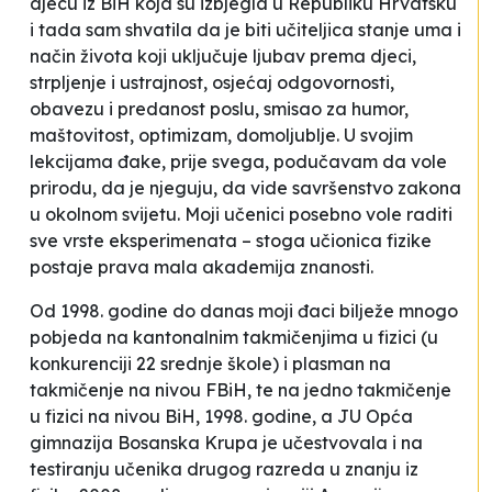
djecu iz BiH koja su izbjegla u Republiku Hrvatsku
i tada sam shvatila da je biti učiteljica stanje uma i
način života koji uključuje ljubav prema djeci,
strpljenje i ustrajnost, osjećaj odgovornosti,
obavezu i predanost poslu, smisao za humor,
maštovitost, optimizam, domoljublje. U svojim
lekcijama đake, prije svega, podučavam da vole
prirodu, da je njeguju, da vide savršenstvo zakona
u okolnom svijetu. Moji učenici posebno vole raditi
sve vrste eksperimenata – stoga učionica fizike
postaje prava mala akademija znanosti.
Od 1998. godine do danas moji đaci bilježe mnogo
pobjeda na kantonalnim takmičenjima u fizici (u
konkurenciji 22 srednje škole) i plasman na
takmičenje na nivou FBiH, te na jedno takmičenje
u fizici na nivou BiH, 1998. godine, a JU Opća
gimnazija
Bosanska Krupa
je učestvovala i na
testiranju učenika drugog razreda u znanju iz