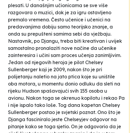
plesati
. U današnjim učionicama se sve više
razgovara o muzici, dok je za igru ostavljeno
premalo vremena. Često učenice i učenici na
predavanjima dobiju samo teorijsko znanje, a
onda su prepušteni samima sebi da vježbaju.
Nastavnik, po Djangu, treba biti kreativan i uvijek
samostalno pronalaziti nove načine da učenike
zainteresira i učini sam proces učenja zanimljivim.
Jedan od njegovih heroja je pilot Chelsey
Sullenberger koji je 2009, nakon što je pri
polijetanju naletio na jato ptica koje su uništile
oba motora, u momentu donio odluku da sleti na
rijeku Hudson spašavajući svih 155 osoba u
avionu. Nakon toga se okrenuo kopilotu i rekao
Pa
i nije ispalo tako loše
. Tog dana kapetan Chelsey
Sullenberger postao je svjetski poznat. Ono što je
Djanga fasciniralo jeste Chelseyjev odgovor na
pitanje kako se toga sjetio. On je odgovorio da je