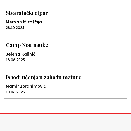
Stvaralački otpor
Mervan Miraščija
28.10.2025
Camp Nou nauke
Jelena Kalinić
16.06.2025
Ishodi učenja u zahodu mature
Namir Ibrahimović
10.06.2025
Kraj školske godine, fotofiniš
Anes Osmić
04.06.2025