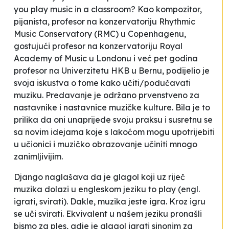
you play music in a classroom?
Kao kompozitor,
pijanista, profesor na konzervatoriju Rhythmic
Music Conservatory (RMC) u Copenhagenu,
gostujući profesor na konzervatoriju Royal
Academy of Music u Londonu i već pet godina
profesor na Univerzitetu HKB u Bernu, podijelio je
svoja iskustva o tome kako učiti/podučavati
muziku. Predavanje je održano prvenstveno za
nastavnike i nastavnice muzičke kulture. Bila je to
prilika da oni unaprijede svoju praksu i susretnu se
sa novim idejama koje s lakoćom mogu upotrijebiti
u učionici i muzičko obrazovanje učiniti mnogo
zanimljivijim.
Django naglašava da je glagol koji uz riječ
muzika
dolazi u engleskom jeziku
to play
(engl.
igrati
,
svirati
). Dakle, muzika jeste igra. Kroz igru
se uči svirati. Ekvivalent u našem jeziku pronašli
bismo za ples, gdje je glagol
igrati
sinonim za