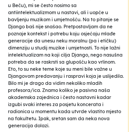
u Beču), mi se često nosimo sa
antiintelektualizmom u nastavi, ali i uopće u
bavljenju muzikom i umjetnošću. Na to pitanje se
Django baš nije snašao. Pretpostavljam da ne
poznaje kontekst i potrebu koju osjećaju mlađe
generacije da unesu neku moralnu (pa i etičku)
dimenziju u studij muzike i umjetnosti. To nije
lažni
intelektualizam
na koji cilja Django, nego nasušna
potreba da se raskrsti sa glupošću kao vrlinom.
Eto, to su neke teme koje su meni bile važne u
Djangovom predavanju i raspravi koja je uslijedila.
Bilo mi je drago da vidim nekoliko mladih
profesora/ica. Znamo koliko je pasivna naša
akademska zajednica i često nastavni kadar
izgubi svaki interes za posjetu koncerata i
radionica u momentu kada utvrde vlastito mjesto
na fakultetu. Ipak, sretan sam da neka nova
generacija dolazi
.