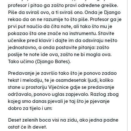
profesor i pitao ga zašto pravi određene greške.
Piše da sviraš ovo, a ti sviraš ono. Onda je Django
rekao da on ne razumije to što piše. Profesor ga je
prvi put naučio da čita note, ali tako što mu je
pokazao šta one znače na instrumentu.
Stavite
učenike pred klavir i dajte im da odsviraju nešto
jednostavno, a onda postavite pitanja: zašto
poslije te note ide ova, zašto ne bi mogla ova.
Tako učimo
(Django Bates).
Predavanje je završio tako što je ponovo zadao
tekst i melodiju, te je osamdesetak ljudi, koliko
stane u prostoriju Vijećnice gdje se predavanje
održavalo, ponovo uglas zapjevalo. Razlog zbog
kojeg smo danas pjevali je taj što je
pjevanje
dobro za tijelo i um
:
Deset zelenih boca visi na zidu, ako jedna padne
ostat će ih devet.