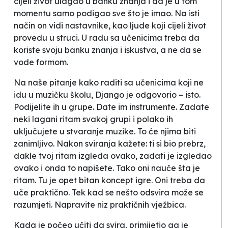
cijeli život ulagao u banku znanja i da je u tom
momentu samo podigao sve što je imao. Na isti
način on vidi nastavnike, kao ljude koji cijeli život
provedu u struci. U radu sa učenicima treba da
koriste svoju banku znanja i iskustva, a ne da se
vode formom.
Na naše pitanje kako raditi sa učenicima koji ne
idu u muzičku školu, Django je odgovorio –
isto.
Podijelite ih u grupe. Date im instrumente. Zadate
neki lagani ritam svakoj grupi i polako ih
uključujete u stvaranje muzike. To će njima biti
zanimljivo. Nakon sviranja kažete: ti si bio prebrz,
dakle tvoj ritam izgleda ovako, zadati je izgledao
ovako i onda to napišete. Tako oni nauče šta je
ritam. Tu je opet bitan koncept igre. Oni treba da
uče praktično. Tek kad se nešto odsvira može se
razumjeti. Napravite niz praktičnih vježbica
.
Kada je počeo učiti da svira, primijetio ga je