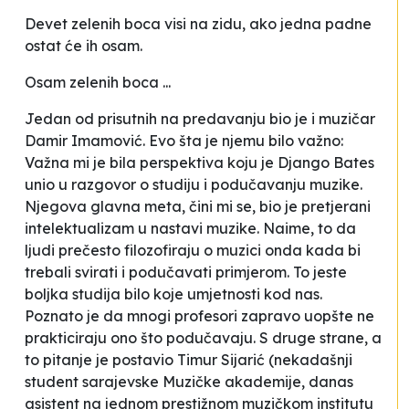
Devet zelenih boca visi na zidu, ako jedna padne
ostat će ih osam.
Osam zelenih boca ...
Jedan od prisutnih na predavanju bio je i muzičar
Damir Imamović. Evo šta je njemu bilo važno:
Važna mi je bila perspektiva koju je Django Bates
unio u razgovor o studiju i podučavanju muzike.
Njegova glavna
meta
, čini mi se, bio je pretjerani
intelektualizam u nastavi muzike. Naime, to da
ljudi prečesto filozofiraju o muzici onda kada bi
trebali svirati i podučavati primjerom. To jeste
boljka studija bilo koje umjetnosti kod nas.
Poznato je da mnogi profesori zapravo uopšte ne
prakticiraju ono što podučavaju. S druge strane, a
to pitanje je postavio Timur Sijarić (nekadašnji
student sarajevske Muzičke akademije, danas
asistent na jednom prestižnom muzičkom institutu