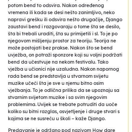
potom bend to odsvira. Nakon određenog
vremena ili kada se desi nešto zanimljivo, neko
napravi grešku ili odsvira nešto drugačije, Django
zaustavi bend i razgovaraju o tome šta se desilo,
šta bi trebali uraditi, šta su primijetili i sl. To je po
njegovom mišljenju prostor za teoriju. Teorija ne
može postojati bez prakse. Nakon što se bend
uvježba, on potraži sponzore koji su voljni podržati
bend da učestvuje na nekom festivalu. Tako
vježba u učionici nije uzaludna. Nakon napornog
rada bend se predstavlja u stvarnom svijetu
muzike učeći šta je sve u njemu bitno osim
vježbanja.
To je odlična prilika da se upoznaju sa
stvarnim svijetom muzike i sa svim njegovim
problemima. Uvijek se trebate potruditi da uoče
koliko su bitni razglas, osvjetljenje i druge stvari s
kojima se ne susreću u školi
– kaže Django.
Predavanje je održano pod nazivom
How dare