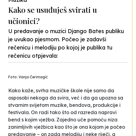
Kako se usuđuješ svirati u
učionici?
U predavanje o muzici Django Bates publiku
je uvukao pjesmom. Počeo je zadavši
rečenicu i melodiju po kojoj je publika tu
rečenicu otpjevala:
Foto: Vanja Ćerimagić
Kako kaže, svrha muzičke škole nije samo da
osposobi nekoga da svira, već i da ga upozna sa
stvarnim svijetom muzike, bendova, produkcije i
festivala. On radi tako što od razreda napravi
bend s kojim vježba. Zajedno uče pomoću niza
zanimljivih vježbica kao što je ona kojom je počeo
predavanje – on zada melodiju i neke riječi, a