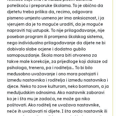
poteškoću i preporuke školama. To je obično da
djetetu treba prilika da, recimo, odgovara
pismeno umjesto usmeno jer ima anksioznost, i ja
vjerujem da je to moguće uraditi, da je moguće
napraviti taj ustupak. To nije prilagođavanje, nije
poseban program ili promjena školskog sistema,
nego individualno prilagođavanje da dijete ne bi
dobivalo slabe ocjene i dodatno gubilo
samopouzdanje. Škola mora biti otvorena za
takve male korekcije, za prijedloge koji dolaze od
psihologa, trenera, pa i roditelja... To bi bilo
međusobno uvažavanje i ono mora postojati i
između nastavnika i roditelja i između nastavnika i
djece. Neko to zove kulturom, neko bontonom, a ja
međuljudskim odnosima. Ako nastavnik zaboravi
ko je i šta mu je zadaća, ne može ga niko
poštovati. Ako roditelj ne uvažava nastavnike,
neće ih uvažavati ni dijete. I šta onda nastavnik ili