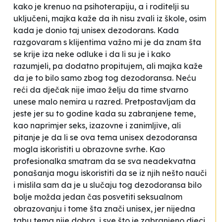
kako je krenuo na psihoterapiju, a i roditelji su
uključeni, majka kaže da ih nisu zvali iz škole, osim
kada je donio taj
unisex
dezodorans. Kada
razgovaram s klijentima važno mi je da znam šta
se krije iza neke odluke i da li su je i kako
razumjeli, pa dodatno propitujem, ali majka kaže
da je to bilo samo zbog tog dezodoransa. Neću
reći da dječak nije imao želju da time stvarno
unese malo nemira u razred. Pretpostavljam da
jeste jer su to godine kada su
zabranjene teme
,
kao naprimjer
seks
, izazovne i zanimljive, ali
pitanje je da li se ova tema
unisex
dezodoransa
mogla iskoristiti u obrazovne svrhe. Kao
profesionalka smatram da se sva neadekvatna
ponašanja mogu iskoristiti da se iz njih nešto nauči
i mislila sam da je u slučaju tog dezodoransa bilo
bolje možda jedan čas posvetiti seksualnom
obrazovanju i tome šta znači
unisex
, jer nijedna
tabu tema nije dobra, i sve što je zabranjeno djeci