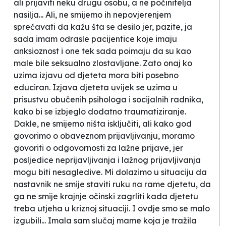
ali prijaviti neku drugu osobu, a ne počinitelja
nasilja... Ali, ne smijemo ih nepovjerenjem
sprečavati da kažu šta se desilo jer, pazite, ja
sada imam odrasle pacijentice koje imaju
anksioznost i one tek sada poimaju da su kao
male bile seksualno zlostavljane. Zato onaj ko
uzima izjavu od djeteta mora biti posebno
educiran. Izjava djeteta uvijek se uzima u
prisustvu obučenih psihologa i socijalnih radnika,
kako bi se izbjeglo dodatno traumatiziranje.
Dakle, ne smijemo ništa isključiti, ali kako god
govorimo o obaveznom prijavljivanju, moramo
govoriti o odgovornosti za lažne prijave, jer
posljedice neprijavljivanja i lažnog prijavljivanja
mogu biti nesagledive. Mi dolazimo u situaciju da
nastavnik ne smije staviti ruku na rame djetetu, da
ga ne smije krajnje očinski zagrliti kada djetetu
treba utjeha u kriznoj situaciji. I ovdje smo se malo
izgubili... Imala sam slučaj mame koja je tražila