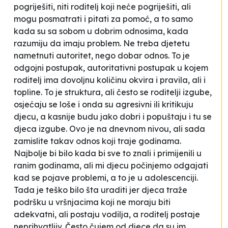
pogriješiti, niti roditelj koji neće pogriješiti, ali
mogu posmatrati i pitati za pomoć, a to samo
kada su sa sobom u dobrim odnosima, kada
razumiju da imaju problem. Ne treba djetetu
nametnuti autoritet, nego dobar odnos. To je
odgojni postupak, autoritativni postupak u kojem
roditelj ima dovoljnu količinu okvira i pravila, ali i
topline. To je struktura, ali često se roditelji izgube,
osjećaju se loše i onda su agresivni ili kritikuju
djecu, a kasnije budu jako dobri i popuštaju i tu se
djeca izgube. Ovo je na dnevnom nivou, ali sada
zamislite takav odnos koji traje godinama.
Najbolje bi bilo kada bi sve to znali i primijenili u
ranim godinama, ali mi djecu počinjemo odgajati
kad se pojave problemi, a to je u adolescenciji.
Tada je teško bilo šta uraditi jer djeca traže
podršku u vršnjacima koji ne moraju biti
adekvatni, ali postaju vodilja, a roditelj postaje
neprihvatljiv. Često čujem od djece da su im