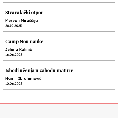
Stvaralački otpor
Mervan Miraščija
28.10.2025
Camp Nou nauke
Jelena Kalinić
16.06.2025
Ishodi učenja u zahodu mature
Namir Ibrahimović
10.06.2025
Kraj školske godine, fotofiniš
Anes Osmić
04.06.2025