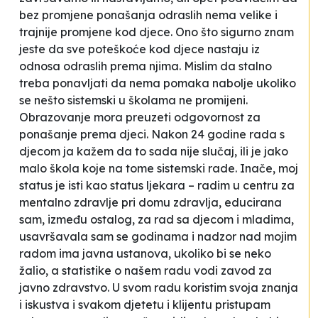
bez promjene ponašanja odraslih nema velike i
trajnije promjene kod djece. Ono što sigurno znam
jeste da sve poteškoće kod djece nastaju iz
odnosa odraslih prema njima. Mislim da stalno
treba ponavljati da nema pomaka nabolje ukoliko
se nešto sistemski u školama ne promijeni.
Obrazovanje mora preuzeti odgovornost za
ponašanje prema djeci. Nakon 24 godine rada s
djecom ja kažem da to sada nije slučaj, ili je jako
malo škola koje na tome sistemski rade. Inače, moj
status je isti kao status ljekara – radim u centru za
mentalno zdravlje pri domu zdravlja, educirana
sam, između ostalog, za rad sa djecom i mladima,
usavršavala sam se godinama i nadzor nad mojim
radom ima javna ustanova, ukoliko bi se neko
žalio, a statistike o našem radu vodi zavod za
javno zdravstvo. U svom radu koristim svoja znanja
i iskustva i svakom djetetu i klijentu pristupam