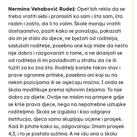
Nermina Vehabović Rudež
: Opet bih rekla da se
treba vratiti sebi i promisliti ko sam i šta sam, šta
radim i zašto, da li to volim. Škole moraju vratiti
dostojanstvo, paziti kako se ponašaju, pokazati
da im je stalo do djece, ne bježati od roditelja,
saslušati roditelje, posebno one koji misle da nešto
nije dobro i razgovarati o tome, a ne sklanjati se
od roditelja ili im povlađivati u strahu da će ih
tužiti za ko zna šta. Roditelji koriste takav stav i
prave ogromne pritiske, posebno oni koji su na
nekim pozicijama ili se osjećaju moćno. I onda se
škola modifikuje prema njihovim željama. To nije
dobro za dijete. Ovdje ne mislim na primjere gdje
se krše prava djece, nego na nepotrebne ustupke
roditeljima. Škola se izgubila i kao odgojna
institucija, djeca samo skupljaju ocjene i prosjek.
Kad ih pitate kako su, odgovaraju:
Imam prosjek
4,3
, i to je postalo suština. A ne idu ona u školu