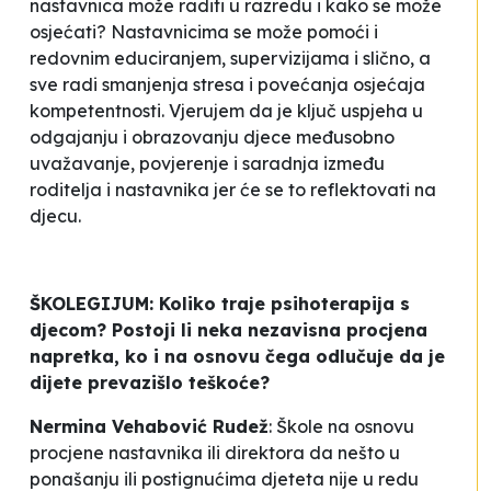
nastavnica može raditi u razredu i kako se može
osjećati? Nastavnicima se može pomoći i
redovnim educiranjem, supervizijama i slično, a
sve radi smanjenja stresa i povećanja osjećaja
kompetentnosti. Vjerujem da je ključ uspjeha u
odgajanju i obrazovanju djece međusobno
uvažavanje, povjerenje i saradnja između
roditelja i nastavnika jer će se to reflektovati na
djecu.
ŠKOLEGIJUM: Koliko traje psihoterapija s
djecom? Postoji li neka nezavisna procjena
napretka, ko i na osnovu čega odlučuje da je
dijete prevazišlo teškoće?
Nermina Vehabović Rudež
: Škole na osnovu
procjene nastavnika ili direktora da nešto u
ponašanju ili postignućima djeteta nije u redu