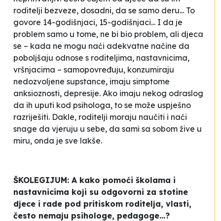
roditelji
bezveze
,
dosadni
, da se
samo deru
... To
govore 14-godišnjaci, 15-godišnjaci... I da je
problem samo u tome, ne bi bio problem, ali djeca
se – kada ne mogu naći adekvatne načine da
poboljšaju odnose s roditeljima, nastavnicima,
vršnjacima – samopovređuju, konzumiraju
nedozvoljene supstance, imaju simptome
anksioznosti, depresije. Ako imaju nekog odraslog
da ih uputi kod psihologa, to se može uspješno
razriješiti. Dakle, roditelji moraju naučiti i naći
snage da vjeruju u sebe, da sami sa sobom žive u
miru, onda je sve lakše.
ŠKOLEGIJUM: A kako pomoći školama i
nastavnicima koji su odgovorni za stotine
djece i rade pod pritiskom roditelja, vlasti,
često nemaju psihologe, pedagoge...?