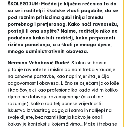
ŠKOLEGIJUM: Možda je ključna rečenica to da
su se i roditelji i školske vlasti pogubile, da se
pod raznim pritiscima gubi linija između
potrebnog i pretjeranog. Kako naći ravnotežu,
postoji li ona uopšte? Naime, roditelje niko ne
podučava kako biti roditelj, kako prepoznati
rizična ponašanja, a u školi je mnogo djece,
mnogo administrativnih obaveza.
Nermina Vehabović Rudež
: Stalno se bavim
pitanje ravnoteže i mislim da nam treba vraćanje
na osnovne postavke, kao naprimjer šta je čija
odgovornost i obaveza. Lično se osjećam jako loše
i kao čovjek i kao profesionalka kada vidim koliko
djeca ne dobivaju razumijevanje (niko ih ne
razumije), koliko roditelj ponese vrijednosti i
iskustva iz vlastitog odgoja i samo ih nalijepi na
svoje dijete, bez razmišljanja kakvo je ono ili
kakav je kontekst u kojem živimo... Može i treba se