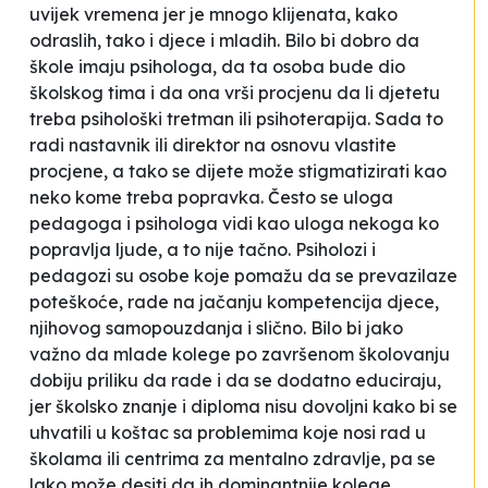
uvijek vremena jer je mnogo klijenata, kako
odraslih, tako i djece i mladih. Bilo bi dobro da
škole imaju psihologa, da ta osoba bude dio
školskog tima i da ona vrši procjenu da li djetetu
treba psihološki tretman ili psihoterapija. Sada to
radi nastavnik ili direktor na osnovu vlastite
procjene, a tako se dijete može stigmatizirati kao
neko kome treba
popravka.
Često se uloga
pedagoga i psihologa vidi kao uloga nekoga ko
popravlja ljude
, a to nije tačno. Psiholozi i
pedagozi su osobe koje pomažu da se prevazilaze
poteškoće, rade na jačanju kompetencija djece,
njihovog samopouzdanja i slično. Bilo bi jako
važno da mlade kolege po završenom školovanju
dobiju priliku da rade i da se dodatno educiraju,
jer školsko znanje i diploma nisu dovoljni kako bi se
uhvatili u koštac sa problemima koje nosi rad u
školama ili centrima za mentalno zdravlje, pa se
lako može desiti da ih dominantnije kolege