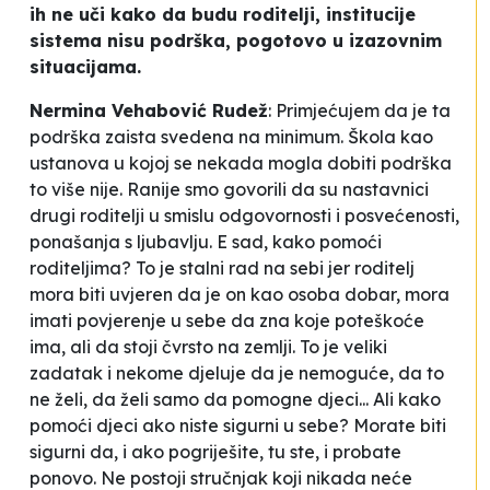
ih ne uči kako da budu roditelji, institucije
sistema nisu podrška, pogotovo u izazovnim
situacijama.
Nermina Vehabović Rudež
: Primjećujem da je ta
podrška zaista svedena na minimum. Škola kao
ustanova u kojoj se nekada mogla dobiti podrška
to više nije. Ranije smo govorili da su nastavnici
drugi roditelji
u smislu odgovornosti i posvećenosti,
ponašanja s ljubavlju. E sad, kako pomoći
roditeljima? To je stalni rad na sebi jer roditelj
mora biti uvjeren da je on kao osoba dobar, mora
imati povjerenje u sebe da zna koje poteškoće
ima, ali da stoji čvrsto na zemlji. To je veliki
zadatak i nekome djeluje da je nemoguće, da to
ne želi, da želi samo da pomogne djeci... Ali kako
pomoći djeci ako niste sigurni u sebe? Morate biti
sigurni da, i ako pogriješite, tu ste, i probate
ponovo. Ne postoji stručnjak koji nikada neće