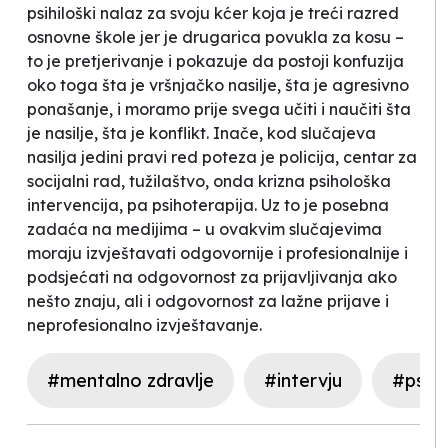
psihiloški nalaz za svoju kćer koja je treći razred
osnovne škole jer je drugarica povukla za kosu –
to je pretjerivanje i pokazuje da postoji konfuzija
oko toga šta je vršnjačko nasilje, šta je agresivno
ponašanje, i moramo prije svega učiti i naučiti šta
je nasilje, šta je konflikt. Inače, kod slučajeva
nasilja jedini pravi red poteza je policija, centar za
socijalni rad, tužilaštvo, onda krizna psihološka
intervencija, pa psihoterapija. Uz to je posebna
zadaća na medijima – u ovakvim slučajevima
moraju izvještavati odgovornije i profesionalnije i
podsjećati na odgovornost za prijavljivanja ako
nešto znaju, ali i odgovornost za lažne prijave i
neprofesionalno izvještavanje.
#mentalno zdravlje
#intervju
#psiho