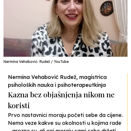
Nermina Vehabović- Rudež / YouTube
Nermina Vehabović Rudež, magistrica
psiholoških nauka i psihoterapeutkinja
Kazna bez objašnjenja nikom ne
koristi
Prvo nastavnici moraju početi sebe da cijene.
Nema veze kakve su okolnosti u kojima rade
– grozne su, ali oni moraju sami sebe držati