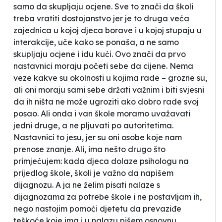
samo da skupljaju ocjene. Sve to znači da školi
treba vratiti dostojanstvo jer je to druga veća
zajednica u kojoj djeca borave i u kojoj stupaju u
interakcije, uče kako se ponaša, a ne samo
skupljaju ocjene i idu kući. Ovo znači da prvo
nastavnici moraju početi sebe da cijene. Nema
veze kakve su okolnosti u kojima rade – grozne su,
ali oni moraju sami sebe držati važnim i biti svjesni
da ih ništa ne može ugroziti ako dobro rade svoj
posao. Ali onda i van škole moramo uvažavati
jedni druge, a ne
pljuvati
po autoritetima.
Nastavnici to jesu, jer su oni osobe koje nam
prenose znanje. Ali, ima nešto drugo što
primjećujem: kada djeca dolaze psihologu na
prijedlog škole, školi je važno da napišem
dijagnozu. A ja ne želim pisati nalaze s
dijagnozama za potrebe škole i ne postavljam ih,
nego nastojim pomoći djetetu da prevaziđe
teškoće koje ima i u nalazu pišem osnovnu