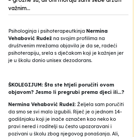
važnim...
Psihologinja i psihoterapeutkinja
Nermina
Vehabović Rudež
na svojim profilima na
društvenim mrežama objavila je da se, radeći
psihoterapiju, srela s dječakom koji je kažnjen jer
je u školu donio
unisex
dezodorans.
ŠKOLEGIJUM: Šta ste htjeli poručiti ovom
objavom? Jesmo li pregrubi prema djeci ili...?
Nermina Vehabović Rudež
: Željela sam poručiti
da smo se svi malo izgubili. Riječ je o jednom 14-
godišnjaku koji je inače označen kao neko ko
pravi nered i roditelji su često upozoravani i
pozivani u školu zbog njegovog ponašanja. Ali,