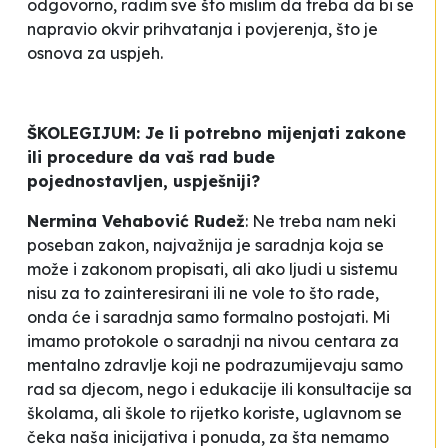
odgovorno, radim sve što mislim da treba da bi se
napravio okvir prihvatanja i povjerenja, što je
osnova za uspjeh.
ŠKOLEGIJUM: Je li potrebno mijenjati zakone
ili procedure da vaš rad bude
pojednostavljen, uspješniji?
Nermina Vehabović Rudež
:
Ne treba nam neki
poseban zakon, najvažnija je saradnja koja se
može i zakonom propisati, ali ako ljudi u sistemu
nisu za to zainteresirani ili ne vole to što rade,
onda će i saradnja samo formalno postojati. Mi
imamo protokole o saradnji na nivou centara za
mentalno zdravlje koji ne podrazumijevaju samo
rad sa djecom, nego i edukacije ili konsultacije sa
školama, ali škole to rijetko koriste, uglavnom se
čeka naša inicijativa i ponuda, za šta nemamo