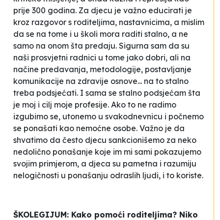
prije 300 godina. Za djecu je važno educirati je
kroz razgovor s roditeljima, nastavnicima, a mislim
da se na tome i u školi mora raditi stalno, a ne
samo na onom šta predaju. Sigurna sam da su
naši prosvjetni radnici u tome jako dobri, ali na
načine predavanja, metodologije, postavljanje
komunikacije na zdravije osnove... na to stalno
treba podsjećati. I sama se stalno podsjećam šta
je moj i cilj moje profesije. Ako to ne radimo
izgubimo se, utonemo u svakodnevnicu i počnemo
se ponašati kao nemoćne osobe. Važno je da
shvatimo da često djecu sankcionišemo za neko
nedolično ponašanje koje im mi sami pokazujemo
svojim primjerom, a djeca su pametna i razumiju
nelogičnosti u ponašanju odraslih ljudi, i to koriste.
ŠKOLEGIJUM: Kako pomoći roditeljima? Niko