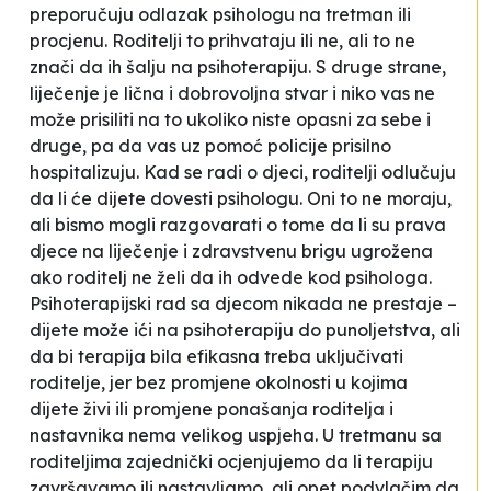
preporučuju odlazak psihologu na tretman ili
procjenu. Roditelji to prihvataju ili ne, ali to ne
znači da ih šalju na psihoterapiju. S druge strane,
liječenje je lična i dobrovoljna stvar i niko vas ne
može prisiliti na to ukoliko niste opasni za sebe i
druge, pa da vas uz pomoć policije prisilno
hospitalizuju. Kad se radi o djeci, roditelji odlučuju
da li će dijete dovesti psihologu. Oni to ne moraju,
ali bismo mogli razgovarati o tome da li su prava
djece na liječenje i zdravstvenu brigu ugrožena
ako roditelj ne želi da ih odvede kod psihologa.
Psihoterapijski rad sa djecom nikada ne prestaje –
dijete može ići na psihoterapiju do punoljetstva, ali
da bi terapija bila efikasna treba uključivati
roditelje, jer bez promjene okolnosti u kojima
dijete živi ili promjene ponašanja roditelja i
nastavnika nema velikog uspjeha. U tretmanu sa
roditeljima zajednički ocjenjujemo da li terapiju
završavamo ili nastavljamo, ali opet podvlačim da