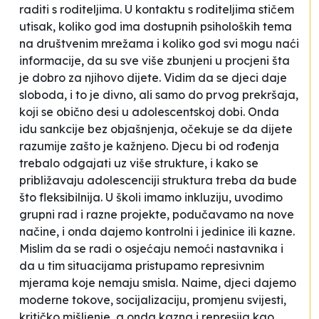
raditi s roditeljima. U kontaktu s roditeljima stičem
utisak, koliko god ima dostupnih psiholoških tema
na društvenim mrežama i koliko god svi mogu naći
informacije, da su sve više zbunjeni u procjeni šta
je dobro za njihovo dijete. Vidim da se djeci daje
sloboda, i to je divno, ali samo do prvog prekršaja,
koji se obično desi u adolescentskoj dobi. Onda
idu sankcije bez objašnjenja, očekuje se da dijete
razumije zašto je kažnjeno. Djecu bi od rođenja
trebalo odgajati uz više
strukture
, i kako se
približavaju adolescenciji struktura treba da bude
što fleksibilnija. U školi imamo inkluziju, uvodimo
grupni rad i razne projekte, podučavamo na nove
načine, i onda dajemo kontrolni i jedinice ili kazne.
Mislim da se radi o osjećaju nemoći nastavnika i
da u tim situacijama pristupamo represivnim
mjerama koje nemaju smisla. Naime, djeci dajemo
moderne tokove, socijalizaciju, promjenu svijesti,
kritičko mišljenje, a onda kazna i represija kao