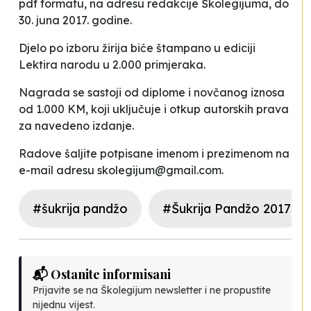
pdf formatu, na adresu redakcije Školegijuma, do
30. juna 2017. godine.
Djelo po izboru žirija biće štampano u ediciji
Lektira narodu u 2.000 primjeraka.
Nagrada se sastoji od diplome i novčanog iznosa
od 1.000 KM, koji uključuje i otkup autorskih prava
za navedeno izdanje.
Radove šaljite potpisane imenom i prezimenom na
e-mail adresu
skolegijum@gmail.com
.
#šukrija pandžo
#Šukrija Pandžo 2017
📬 Ostanite informisani
Prijavite se na Školegijum newsletter i ne propustite
nijednu vijest.