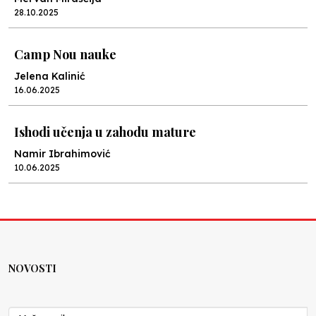
28.10.2025
Camp Nou nauke
Jelena Kalinić
16.06.2025
Ishodi učenja u zahodu mature
Namir Ibrahimović
10.06.2025
Kraj školske godine, fotofiniš
Anes Osmić
04.06.2025
NOVOSTI
Reformar’s Coming
Nenad Veličković