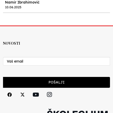
Namir Ibrahimović
10.06.2025
Kraj školske godine, fotofiniš
Anes Osmić
04.06.2025
NOVOSTI
Reformar’s Coming
Nenad Veličković
29.10.2024
Cuke i djeca
POŠALJI
Školegijum redakcija
06.12.2023
Francuski i može i ne može, ali turski može
svakako