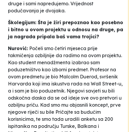
druge i sami napredujemo. Vrijednost
podučavanja je dvojaka.
Školegijum: Šta je žiri prepoznao kao posebno
i bitno u ovom projektu u odnosu na druge, pa
ja nagrada pripala baš vama trojici?
Nurović:
Počeli smo četiri mjeseca prije
takmičenja ozbiljnije da radimo na ovom projektu.
Kao student menadžmenta izabrao sam
poduzetništvo kao izborni predmet. Profesor na
ovom predmetu je bio Malcolm Duerod, svršenik
Harvarda koji ima iskustva rada na Wall Street-u,
a i sam je bio poduzetnik. Njegovi savjeti su bili
odskočna daska da se od ideje sve ovo pretvori u
ozbiljnu priču. Kad smo mu objasnili koncept, prve
njegove riječi su bile
Pričajte sa budućim
korisnicima
, te smo tada uradili anketu sa 200
ispitanika na području Turske, Balkana i