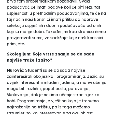
prvo tom problematikom pozabavili. Svaki
podučavač će imati bodove koji će biti rezultat
uspješnosti u prethodnim podučavanjima, te će na
taj način naši korisnici imati priliku da naprave
selekciju uspješnih i dobrih podučavača od onih
koji su manje dobri. Također, mi kao stranica ćemo
provjeravati sumnjive sadržaje koje naši korisnici
primijete.
Školegijum: Koje vrste znanja se do sada
najviše traže i zašto?
Nurović:
Studenti su se do sada najviše
zainteresirali oko jezika i programiranja. Jezici su
uvijek interesantni mladim ljudima, a motivi učenja
mogu biti različiti, poput posla, putovanja,
školovanja, dok je nekima učenje stranih jezika
hobi. Programiranje je vještina koja je trenutno
najtraženija na tržištu, pa iz toga možemo
razumjeti toliko interesovanje za ovu oblast.