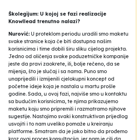
Školegijum: U kojoj se fazi realizacije
Knowllead trenutno nalazi?
Nurović:
U proteklom periodu uradili smo maketu
svake stranice koja će biti dostupna našim
korisnicima i time dobili širu sliku cijelog projekta.
Jedno od oličenja svake poduzetničke kompanije
jeste da pravi zaokrete, ili, bolje rečeno, da se
mijenja, što je slučaj i sa nama. Puno smo
unaprijedili i izmijenili cjelokupni koncept od
početne ideje koja je nastala u martu prošle
godine. Sada, u ovoj fazi, najviše smo u kontaktu
sa budućim korisnicima, te njima prikazujemo
maketu koju smo pripremili i razmatramo njihove
sugestije. Nastojimo svaki konstruktivan prijedlog
usvojiti i to nam uveliko pomaže u kreiranju
platforme. Smatram da je jako bitno da prođemo
kroz ovaj proces konsultacija, jer nam je cilj da