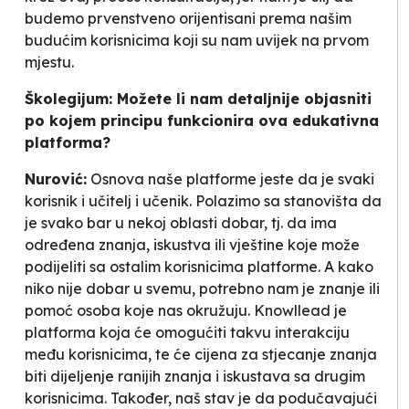
budemo prvenstveno orijentisani prema našim
budućim korisnicima koji su nam uvijek na prvom
mjestu.
Školegijum: Možete li nam detaljnije objasniti
po kojem principu funkcionira ova edukativna
platforma?
Nurović:
Osnova naše platforme jeste da je svaki
korisnik i učitelj i učenik. Polazimo sa stanovišta da
je svako bar u nekoj oblasti dobar, tj. da ima
određena znanja, iskustva ili vještine koje može
podijeliti sa ostalim korisnicima platforme. A kako
niko nije dobar u svemu, potrebno nam je znanje ili
pomoć osoba koje nas okružuju. Knowllead je
platforma koja će omogućiti takvu interakciju
među korisnicima, te će cijena za stjecanje znanja
biti dijeljenje ranijih znanja i iskustava sa drugim
korisnicima. Također, naš stav je da podučavajući