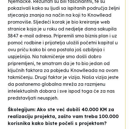
Njemačke. Rezultati su bili fascinantni, te su
pokazivali kako su ljudi sa ispitanih područja željni
stjecanja znanja na način na koji to Knowllead
promoviše. Sljedeći korak je bio kreiranje web
stranice koja je u roku od nedjelje dana sakupila
3847 e-mail adresa. Pripremili smo biznis plan i uz
pomoć rodbine i prijatelja uložili početni kapital u
ovu priču kako bi ona postala još ozbiljnija i
uspješnija. Na takmičenje smo došli dobro
pripremljeni, te smatram da je to bio jedan od
ključnih faktora za pobjedu Knowlleada na ovom
takmičenju. Drugi faktor je vizija. Naša vizija jeste
da postanemo globalna mreža za razmjenu
intelektualnih dobara i sve ispod toga će za nas
predstavljati neuspjeh.
Školegijum: Ako ste već dobili 40.000 KM za
realizaciju projekta, zašto vam treba 100.000
korisnika kako biste počeli s projektom?