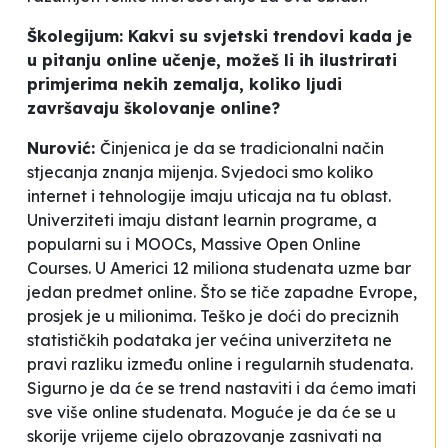
Školegijum: Kakvi su svjetski trendovi kada je
u pitanju online učenje, možeš li ih ilustrirati
primjerima nekih zemalja, koliko ljudi
završavaju školovanje online?
Nurović:
Činjenica je da se tradicionalni način
stjecanja znanja mijenja. Svjedoci smo koliko
internet i tehnologije imaju uticaja na tu oblast.
Univerziteti imaju
distant learnin
programe, a
popularni su i
MOOCs
,
Massive Open Online
Courses
. U Americi 12 miliona studenata uzme bar
jedan predmet online. Što se tiče zapadne Evrope,
prosjek je u milionima. Teško je doći do preciznih
statističkih podataka jer većina univerziteta ne
pravi razliku između online i regularnih studenata.
Sigurno je da će se trend nastaviti i da ćemo imati
sve više online studenata. Moguće je da će se u
skorije vrijeme cijelo obrazovanje zasnivati na