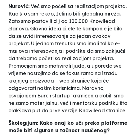
Nurović:
Već smo počeli sa realizacijom projekta.
Kao što sam rekao, želimo biti globalna mreža.
Zato smo postavili cilj od 100.000 Knowllead
članova. Glavna ideja cijele te kampanje je bila
da se uvidi interesovanje za jedan ovakav
projekat. U jednom trenutku smo imali toliko e-
mailova interesovanja i podrške da smo zaključili
da trebamo početi sa realizacijom projekta.
Promocijom smo motivirali ljude, a uporedo sve
vrijeme nastojimo da se fokusiramo na izradu
krajnjeg proizvoda – web stranice koja će
odgovarati našim korisnicima. Naravno,
osvajanjem Burch startup takmičenja dobili smo
ne samo materijalnu, već i mentorsku podršku što
olakšava put do prve verzije Knowllead stranice.
Školegijum: Kako onaj ko uči preko platforme
može biti siguran u tačnost naučenog?