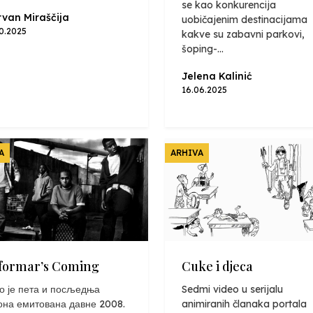
se kao konkurencija
van Miraščija
uobičajenim destinacijama
10.2025
kakve su zabavni parkovi,
šoping-...
Jelena Kalinić
16.06.2025
A
ARHIVA
formar’s Coming
Cuke i djeca
о је пета и посљедња
Sedmi video u serijalu
она емитована давне 2008.
animiranih članaka portala