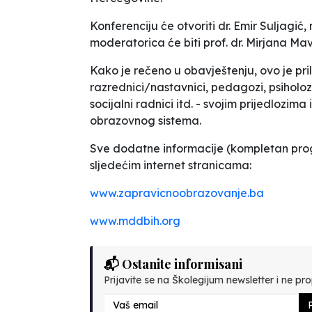
Konferenciju će otvoriti dr. Emir Suljagi
moderatorica će biti prof. dr. Mirjana Ma
Kako je rečeno u obavještenju, ovo je pril
razrednici/nastavnici, pedagozi, psiholozi
socijalni radnici itd. - svojim prijedlozim
obrazovnog sistema.
Sve dodatne informacije (kompletan progr
sljedećim internet stranicama:
www.zapravicnoobrazovanje.ba
www.mddbih.org
📬 Ostanite informisani
Prijavite se na Školegijum newsletter i ne prop
P