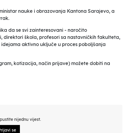
ć, ministar nauke i obrazovanja Kantona Sarajevo, a
vrak.
ika da se svi zainteresovani - naročito
, direktori škola, profesori sa nastavničkih fakulteta,
a i idejama aktivno uključe u proces poboljšanja
am, kotizacija, način prijave) možete dobiti na
ustite nijednu vijest.
rijavi se