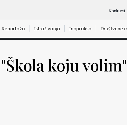
Konkursi
Reportaža
Istraživanja
Inopraksa
Društvene 
"Škola koju volim"