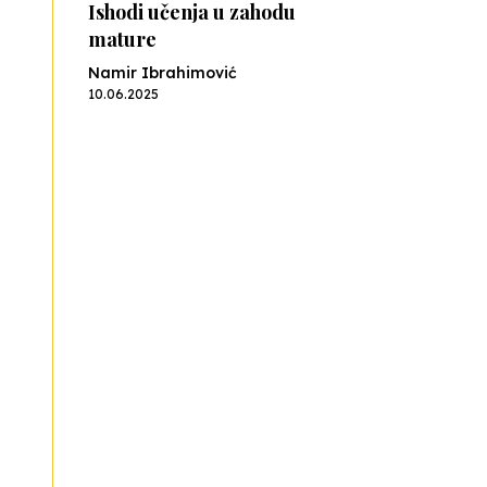
Ishodi učenja u zahodu
mature
Namir Ibrahimović
10.06.2025
Kraj školske godine, fotofiniš
Anes Osmić
04.06.2025
Reformar’s Coming
Nenad Veličković
29.10.2024
Cuke i djeca
Školegijum redakcija
06.12.2023