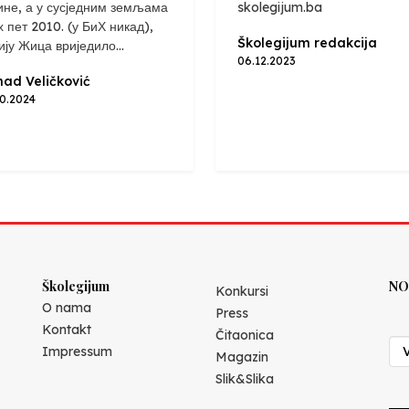
ине, а у сусједним земљама
skolegijum.ba
х пет 2010. (у БиХ никад),
Školegijum redakcija
ију Жица вриједило...
06.12.2023
ad Veličković
10.2024
Školegijum
NO
Konkursi
O nama
Press
Kontakt
Čitaonica
Impressum
Magazin
Slik&Slika