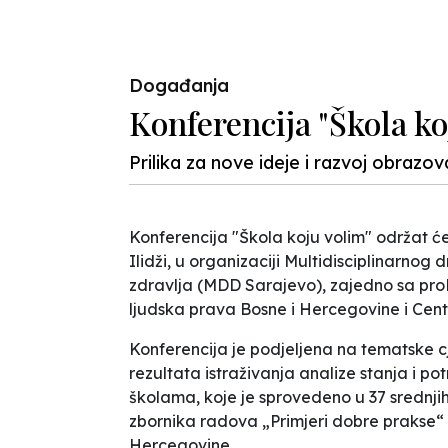
Događanja
Konferencija "Škola ko
Prilika za nove ideje i razvoj obrazov
Konferencija "Škola koju volim" održat ć
Ilidži, u organizaciji Multidisciplinarno
zdravlja (MDD Sarajevo), zajedno sa proM
ljudska prava Bosne i Hercegovine i Cent
Konferencija je podjeljena na tematske cj
rezultata istraživanja analize stanja i po
školama, koje je sprovedeno u 37 srednji
zbornika radova „Primjeri dobre prakse“ 
Hercegovine.