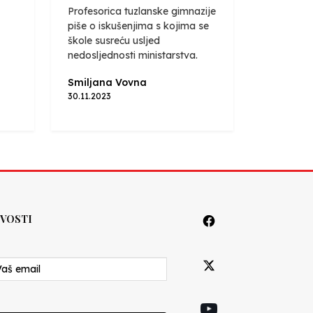
Profesorica tuzlanske gimnazije
piše o iskušenjima s kojima se
škole susreću usljed
nedosljednosti ministarstva.
Smiljana Vovna
30.11.2023
VOSTI