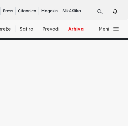
Press
Čitaonica
Magazin
Slik&Slika
mreže
Satira
Prevodi
Arhiva
Meni