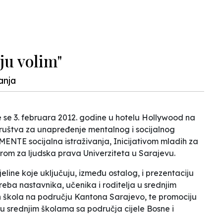
ju volim"
anja
e se 3. februara 2012. godine u hotelu Hollywood na
g društva za unapređenje mentalnog i socijalnog
ENTE socijalna istraživanja, Inicijativom mladih za
rom za ljudska prava Univerziteta u Sarajevu.
eline koje uključuju, između ostalog, i prezentaciju
treba nastavnika, učenika i roditelja u srednjim
h škola na području Kantona Sarajevo, te promociju
u srednjim školama sa područja cijele Bosne i