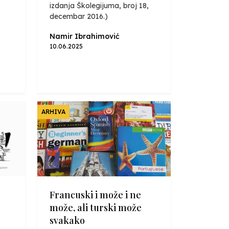
izdanja Školegijuma, broj 18,
decembar 2016.)
Namir Ibrahimović
10.06.2025
ARHIVA
Francuski i može i ne
može, ali turski može
svakako