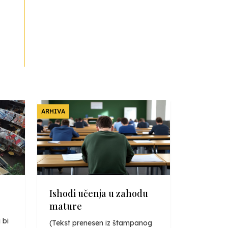
Francuski i može i ne može,
ali turski može svakako
Smiljana Vovna
30.11.2023
ARHIVA
Ishodi učenja u zahodu
mature
 bi
(Tekst prenesen iz štampanog