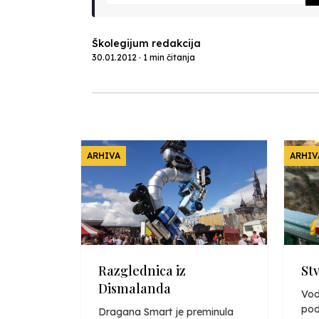
Školegijum redakcija
30.01.2012 · 1 min čitanja
ARHIVA
ARHIV
Razglednica iz
St
Dismalanda
Vod
pod
Dragana Smart je preminula