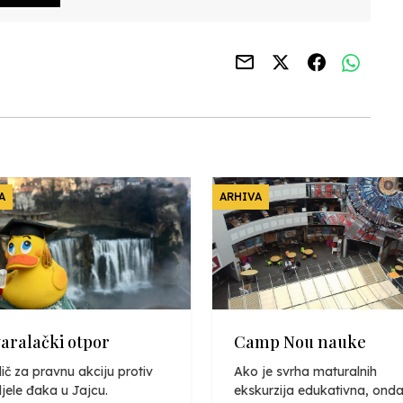
A
ARHIVA
varalački otpor
Camp Nou nauke
ič za pravnu akciju protiv
Ako je svrha maturalnih
jele đaka u Jajcu.
ekskurzija edukativna, onda