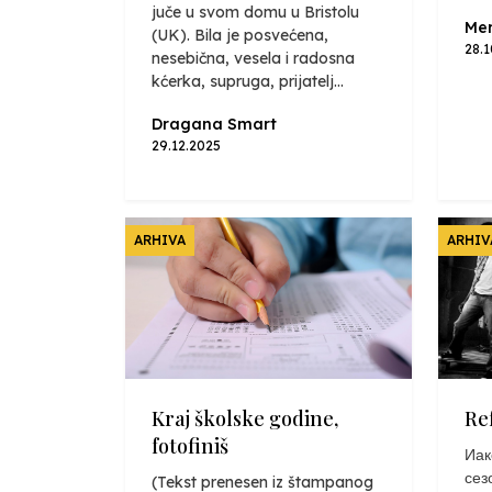
juče u svom domu u Bristolu
Mer
(UK). Bila je posvećena,
28.
nesebična, vesela i radosna
kćerka, supruga, prijatelj...
Dragana Smart
29.12.2025
ARHIVA
ARHIV
Kraj školske godine,
Re
fotofiniš
Иак
сез
(Tekst prenesen iz štampanog