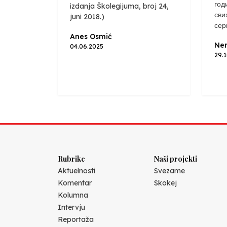
год
izdanja Školegijuma, broj 24,
сви
juni 2018.)
сер
Anes Osmić
Nen
04.06.2025
29.
Rubrike
Naši projekti
Aktuelnosti
Svezame
Komentar
Skokej
Kolumna
Intervju
Reportaža