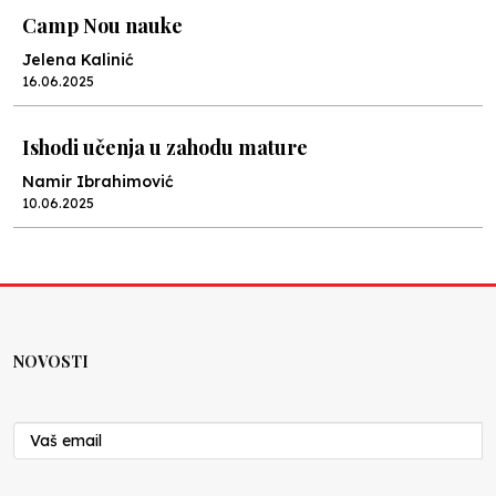
Camp Nou nauke
Jelena Kalinić
16.06.2025
Ishodi učenja u zahodu mature
Namir Ibrahimović
10.06.2025
Kraj školske godine, fotofiniš
Anes Osmić
04.06.2025
NOVOSTI
Reformar’s Coming
Nenad Veličković
29.10.2024