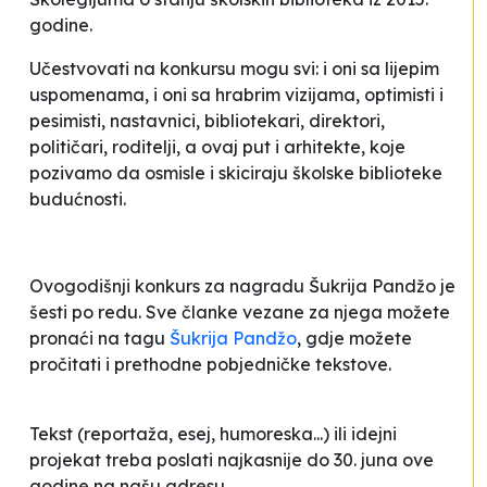
godine.
Učestvovati na konkursu mogu svi: i oni sa lijepim
uspomenama, i oni sa hrabrim vizijama, optimisti i
pesimisti, nastavnici, bibliotekari, direktori,
političari, roditelji, a ovaj put i arhitekte, koje
pozivamo da osmisle i skiciraju školske biblioteke
budućnosti.
Ovogodišnji konkurs za nagradu Šukrija Pandžo je
šesti po redu. Sve članke vezane za njega možete
pronaći na tagu
Šukrija Pandžo
, gdje možete
pročitati i prethodne pobjedničke tekstove.
Tekst (reportaža, esej, humoreska...) ili
idejni
projekat
treba poslati najkasnije do 30. juna ove
godine na našu adresu