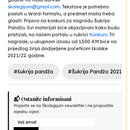
skolegijum@gmail.com
. Tekstove je potrebno
poslati u Word-formatu, a predmet maila treba
glasiti:
Prijava na konkurs za nagradu Šukrija
Pandžo
. Svi materijali biće objavljivani kako budu
pristizali, na našem portalu u rubrici
Konkurs
. Tri
nagrade, u ukupnom iznosu od 1.500 KM biće na
prijedlog žirija dodijeljene početkom školske
2021/22. godine.
#šukrija pandžo
#Šukrija Pandžo 2021
📬 Ostanite informisani
Prijavite se na Školegijum newsletter i ne propustite
nijednu vijest.