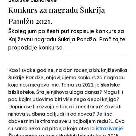
Konkurs za nagradu Šukrija
Pandžo 2021.
Školegijum po šesti put raspisuje konkurs za
Književnu nagradu Šukrija Pandžo. Pročitajte
propozicije konkursa.
Kao i svake godine, na dan rođenja bh. književnika
Šukrije Pandže, objavljujemo konkurs za nagradu
koja nosi njegovo ime. Tema za 2021. je
školske
biblioteke
. Šta je njihova uloga danas? Mogu li i
pod kojim uslovima biti više nego depoi knjiga?
Doprinose li razvoju čitanja ili nečitanja? Zavisi li
njihova sudbina od ljudi ili od novca? Je li sa
obaveznim lektirama sve u najboljem redu?... Ovo
su samo neka od pitanja koja otvara
istraživanje
Školegijuma o stanju školskih biblioteka iz 2015.