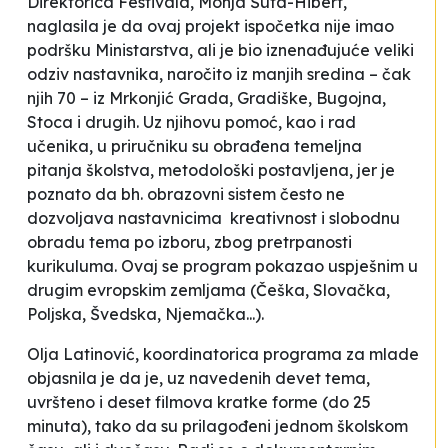
Direktorica Festivala, Monja Šuta-Hibert,
naglasila je da ovaj projekt ispočetka nije imao
podršku Ministarstva, ali je bio iznenađujuće veliki
odziv nastavnika, naročito iz manjih sredina – čak
njih 70 – iz Mrkonjić Grada, Gradiške, Bugojna,
Stoca i drugih. Uz njihovu pomoć, kao i rad
učenika, u priručniku su obrađena temeljna
pitanja školstva, metodološki postavljena, jer je
poznato da bh. obrazovni sistem često ne
dozvoljava nastavnicima kreativnost i slobodnu
obradu tema po izboru, zbog pretrpanosti
kurikuluma. Ovaj se program pokazao uspješnim u
drugim evropskim zemljama (Češka, Slovačka,
Poljska, Švedska, Njemačka...).
Olja Latinović, koordinatorica programa za mlade
objasnila je da je, uz navedenih devet tema,
uvršteno i deset filmova kratke forme (do 25
minuta), tako da su prilagođeni jednom školskom