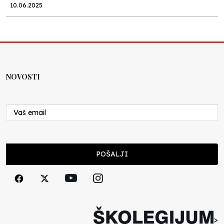
10.06.2025
Kraj školske godine, fotofiniš
Anes Osmić
04.06.2025
NOVOSTI
Reformar’s Coming
Nenad Veličković
29.10.2024
Cuke i djeca
POŠALJI
Školegijum redakcija
06.12.2023
Francuski i može i ne može, ali turski može
svakako
>