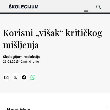
Korisni „višak“ kritičkog
mišljenja
Školegijum redakcija
26.02.2013 · 2 min čitanja
Previous
Nex
Nove ideje