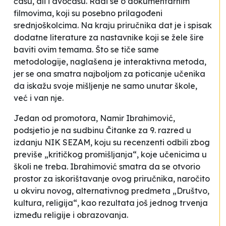
času, ali i dvočasu. Radi se o dokumentarnim
filmovima, koji su posebno prilagođeni
srednjoškolcima. Na kraju priručnika dat je i spisak
dodatne literature za nastavnike koji se žele šire
baviti ovim temama. Što se tiče same
metodologije, naglašena je interaktivna metoda,
jer se ona smatra najboljom za poticanje učenika
da iskažu svoje mišljenje ne samo unutar škole,
već i van nje.
Jedan od promotora, Namir Ibrahimović,
podsjetio je na sudbinu Čitanke za 9. razred u
izdanju NIK SEZAM, koju su recenzenti odbili zbog
previše „kritičkog promišljanja“, koje učenicima u
školi ne treba. Ibrahimović smatra da se otvorio
prostor za iskorištavanje ovog priručnika, naročito
u okviru novog, alternativnog predmeta „Društvo,
kultura, religija“, kao rezultata još jednog trvenja
između religije i obrazovanja.