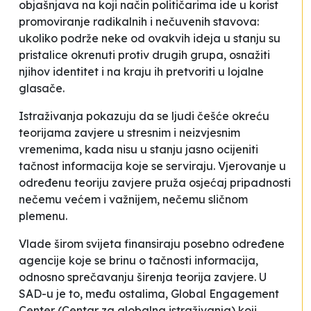
objašnjava na koji način političarima ide u korist
promoviranje radikalnih i nečuvenih stavova:
ukoliko podrže neke od ovakvih ideja u stanju su
pristalice okrenuti protiv drugih grupa, osnažiti
njihov identitet i na kraju ih pretvoriti u lojalne
glasače.
Istraživanja pokazuju da se ljudi češće okreću
teorijama zavjere u stresnim i neizvjesnim
vremenima, kada nisu u stanju jasno ocijeniti
tačnost informacija koje se serviraju. Vjerovanje u
određenu teoriju zavjere pruža osjećaj pripadnosti
nečemu većem i važnijem, nečemu sličnom
plemenu.
Vlade širom svijeta finansiraju posebno određene
agencije koje se brinu o tačnosti informacija,
odnosno sprečavanju širenja teorija zavjere. U
SAD-u je to, među ostalima, Global Engagement
Center (Centar za globalna istraživanja) koji