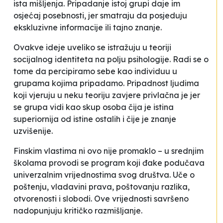
ista mišljenja. Pripadanje istoj grupi daje im
osjećaj posebnosti, jer smatraju da posjeduju
ekskluzivne informacije ili tajno znanje.
Ovakve ideje uveliko se istražuju u teoriji
socijalnog identiteta na polju psihologije. Radi se o
tome da percipiramo sebe kao individuu u
grupama kojima pripadamo. Pripadnost ljudima
koji vjeruju u neku teoriju zavjere privlačna je jer
se grupa vidi kao skup osoba čija je istina
superiornija od istine ostalih i čije je znanje
uzvišenije.
Finskim vlastima ni ovo nije promaklo – u srednjim
školama provodi se program koji đake podučava
univerzalnim vrijednostima svog društva. Uče o
poštenju, vladavini prava, poštovanju razlika,
otvorenosti i slobodi. Ove vrijednosti savršeno
nadopunjuju kritičko razmišljanje.