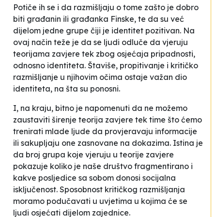
Potiče ih se i da razmišljaju o tome zašto je dobro
biti građanin ili građanka Finske, te da su već
dijelom jedne grupe čiji je identitet pozitivan. Na
ovaj način teže je da se ljudi odluče da vjeruju
teorijama zavjere tek zbog osjećaja pripadnosti,
odnosno identiteta. Štaviše, propitivanje i kritičko
razmišljanje u njihovim očima ostaje važan dio
identiteta, na šta su ponosni.
I, na kraju, bitno je napomenuti da ne možemo
zaustaviti širenje teorija zavjere tek time što ćemo
trenirati mlade ljude da provjeravaju informacije
ili sakupljaju one zasnovane na dokazima. Istina je
da broj grupa koje vjeruju u teorije zavjere
pokazuje koliko je naše društvo fragmentirano i
kakve posljedice sa sobom donosi socijalna
isključenost. Sposobnost kritičkog razmišljanja
moramo podučavati u uvjetima u kojima će se
ljudi osjećati dijelom zajednice.