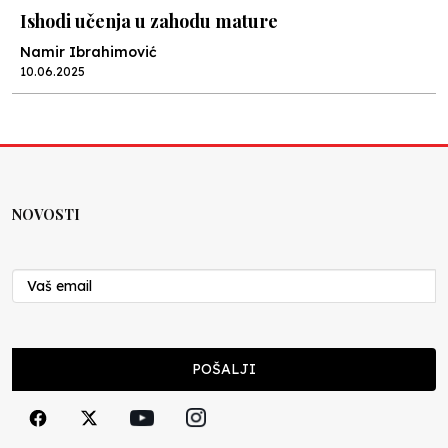
Ishodi učenja u zahodu mature
Namir Ibrahimović
10.06.2025
Kraj školske godine, fotofiniš
Anes Osmić
04.06.2025
NOVOSTI
Reformar’s Coming
Nenad Veličković
29.10.2024
Cuke i djeca
POŠALJI
Školegijum redakcija
06.12.2023