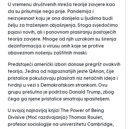
U vremenu društvenih mreža teorije zavjere kao
da su prisutnije nego prije. Pandemija i
neizvjesnost koju je ona donijela u ljudima budi
želju za traženjem objašnjenja. Stoga svjedočimo
pojavi novih, ali i ponovnom plasiranju postojećih
teorija zavjere. Mnoge od njih uzrokom su širenja
dezinformacija o virusu onih koje se protive
obaveznom nošenju zaštitnih maski.
Predstojeći američki izbori donose pregršt ovakvih
teorija. Jedna od najpoznatijih jeste QAnon, čije
pristalice pokušavaju plasirati niz netačnih ideja i
tvrdnji u vezi s Demokratskom strankom. Ovu
grupu prešutno je podržao Donald Trump, zbog
čega ga njene pristalice smatraju spasiteljem.
U svojoj najnovijoj knjizi
The Power of Being
Divisive
(
Moć razdvajanja
) Thomas Roulet,
profesor sociologije na univerzitetu Cambridge,