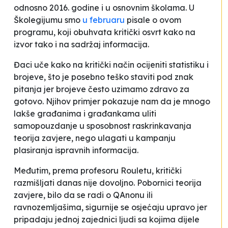
odnosno 2016. godine i u osnovnim školama. U
Školegijumu smo
u februaru
pisale o ovom
programu, koji obuhvata kritički osvrt kako na
izvor tako i na sadržaj informacija.
Đaci uče kako na kritički način ocijeniti statistiku i
brojeve, što je posebno teško staviti pod znak
pitanja jer brojeve često uzimamo zdravo za
gotovo. Njihov primjer pokazuje nam da je mnogo
lakše građanima i građankama uliti
samopouzdanje u sposobnost raskrinkavanja
teorija zavjere, nego ulagati u kampanju
plasiranja ispravnih informacija.
Međutim, prema profesoru Rouletu, kritički
razmišljati danas nije dovoljno. Pobornici teorija
zavjere, bilo da se radi o QAnonu ili
ravnozemljašima, sigurnije se osjećaju upravo jer
pripadaju jednoj zajednici ljudi sa kojima dijele