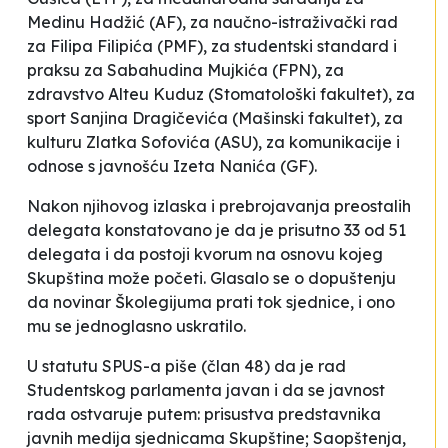
Medinu Hadžić (AF), za naučno-istraživački rad
za Filipa Filipića (PMF), za studentski standard i
praksu za Sabahudina Mujkića (FPN), za
zdravstvo Alteu Kuduz (Stomatološki fakultet), za
sport Sanjina Dragičevića (Mašinski fakultet), za
kulturu Zlatka Sofovića (ASU), za komunikacije i
odnose s javnošću Izeta Nanića (GF).
Nakon njihovog izlaska i prebrojavanja preostalih
delegata konstatovano je da je
prisutno 33 od 51
delegata i da postoji kvorum na osnovu kojeg
Skupština može početi
. Glasalo se o dopuštenju
da novinar
Školegijuma
prati tok sjednice, i ono
mu se jednoglasno uskratilo.
U statutu SPUS-a piše (član 48) da je
rad
Studentskog parlamenta javan i da se javnost
rada ostvaruje putem: prisustva predstavnika
javnih medija sjednicama Skupštine; Saopštenja,