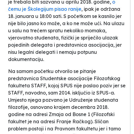
je trebala biti sazvana u aprilu 2018. godine,
o
čemu je Školegijum pisao ranije
, ipak je održana
18. januara u 18:00 sati. S početkom se kasnilo jer
nije bilo jasno ko može, a ko ne može ući. Na ulazu
u salu na trećem spratu nekoliko momaka,
vjerovatno studenata, fizički je spriječilo ulazak
pojedinih delegata i predstavnica asocijacija, jer
nisu legalni delegati i nemaju potpunu
dokumentaciju
.
Na samom početku otvorilo se pitanje
predstavnica Studentske asocijacije Filozofskog
fakulteta STAFF, kojoj SPUS nije poslao poziv jer se
STAFF, navodno, sam 2014. isključio iz SPUS-a.
Umjesto njega pozvano je Udruženje studenata
filozofije, osnovano krajem decembra 2018.
godine na adresi Zmaja od Bosne 1 (Filozofski
fakultet je na adresi Franje Račkog). Sličan
problem postoji i na Pravnom fakultetu jer i tamo