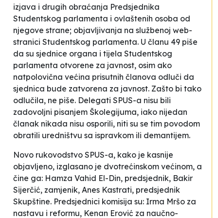
izjava i drugih obraćanja Predsjednika
Studentskog parlamenta i ovlaštenih osoba od
njegove strane; objavljivanja na službenoj web-
stranici Studentskog parlamenta
. U članu 49 piše
da su
sjednice organa i tijela Studentskog
parlamenta otvorene za javnost, osim ako
natpolovična većina prisutnih članova odluči da
sjednica bude zatvorena za javnost
. Zašto bi tako
odlučila, ne piše. Delegati SPUS-a nisu bili
zadovoljni pisanjem
Školegijuma
, iako nijedan
članak nikada nisu osporili, niti su se tim povodom
obratili uredništvu sa ispravkom ili demantijem.
Novo rukovodstvo SPUS-a, kako je kasnije
objavljeno, izglasano je dvotrećinskom većinom, a
čine ga: Hamza Vahid El-Din, predsjednik, Bakir
Sijerčić, zamjenik, Anes Kastrati, predsjednik
Skupštine. Predsjednici komisija su: Irma Mršo za
nastavu i reformu, Kenan Erović za naučno-