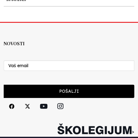
Kraj školske godine, fotofiniš
Anes Osmić
04.06.2025
NOVOSTI
Reformar’s Coming
Nenad Veličković
29.10.2024
Cuke i djeca
POŠALJI
Školegijum redakcija
06.12.2023
Francuski i može i ne može, ali turski može
svakako
>
Smiljana Vovna