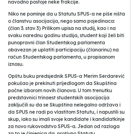
navodno postoje neke frakcije.
Niko ne pominje da u Statutu SPUS-a ne piše ništa
o članstvu asocijacija, nego samo pojedinaca:
(član 3. stav 3)
Prilikom upisa na studij, kao i na
svaku narednu godinu studija, student koji želi biti
punopravni član Studentskog parlamenta
obavezan je uplatiti participaciju (članarinu) na
račun Studentskog parlamenta, u propisanom
iznosu.
Opštu buku predsjednik SPUS-a Merim Serdarević
pokušao je prekinuti prijedlogom da Skupština
počne izborom novih članova. U tom trenutku
predstavnici trinaest studentskih asocijacija
zaključili su da se
Skupština nelegalno održava i
da SPUS ne radi po vlastitom Statutu
, i napustili su
skup, iako su imali svoje kandidate i kandidatkinje
za novo rukovodstvo SPUS-a. Jedan od razloga
za to je činjenica da, protivno Statutu,