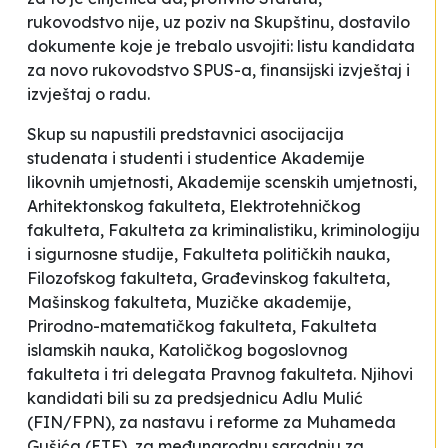
rukovodstvo nije, uz poziv na Skupštinu, dostavilo
dokumente koje je trebalo usvojiti: listu kandidata
za novo rukovodstvo SPUS-a, finansijski izvještaj i
izvještaj o radu.
Skup su napustili predstavnici asocijacija
studenata i studenti i studentice Akademije
likovnih umjetnosti, Akademije scenskih umjetnosti,
Arhitektonskog fakulteta, Elektrotehničkog
fakulteta, Fakulteta za kriminalistiku, kriminologiju
i sigurnosne studije, Fakulteta političkih nauka,
Filozofskog fakulteta, Građevinskog fakulteta,
Mašinskog fakulteta, Muzičke akademije,
Prirodno-matematičkog fakulteta, Fakulteta
islamskih nauka, Katoličkog bogoslovnog
fakulteta i tri delegata Pravnog fakulteta. Njihovi
kandidati bili su za predsjednicu Adlu Mulić
(FIN/FPN), za nastavu i reforme za Muhameda
Gušića (ETF), za međunarodnu saradnju za