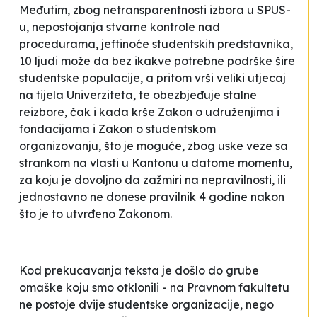
Međutim, zbog netransparentnosti izbora u SPUS-
u, nepostojanja stvarne kontrole nad
procedurama, jeftinoće studentskih predstavnika,
10 ljudi
može da
bez ikakve potrebne podrške šire
studentske populacije, a pritom vrši veliki utjecaj
na tijela Univerziteta, te obezbjeđuje stalne
reizbore, čak i kada krše Zakon o udruženjima i
fondacijama i Zakon o studentskom
organizovanju, što je moguće, zbog uske veze sa
strankom na vlasti u Kantonu u datome momentu,
za koju je dovoljno da zažmiri na nepravilnosti, ili
jednostavno ne donese pravilnik 4 godine nakon
što je to utvrđeno Zakonom
.
Kod prekucavanja teksta je došlo do grube
omaške koju smo otklonili - na Pravnom fakultetu
ne postoje dvije studentske organizacije, nego