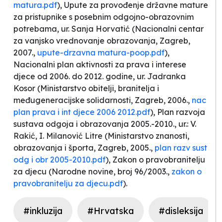
matura.pdf
), Upute za provođenje državne mature
za pristupnike s posebnim odgojno-obrazovnim
potrebama, ur. Sanja Horvatić (Nacionalni centar
za vanjsko vrednovanje obrazovanja, Zagreb,
2007.,
upute-drzavna matura-poop.pdf
),
Nacionalni plan aktivnosti za prava i interese
djece od 2006. do 2012. godine, ur. Jadranka
Kosor (Ministarstvo obitelji, branitelja i
međugeneracijske solidarnosti, Zagreb, 2006.,
nac
plan prava i int djece 2006 2012.pdf
), Plan razvoja
sustava odgoja i obrazovanja 2005.-2010., ur.: V.
Rakić, I. Milanović Litre (Ministarstvo znanosti,
obrazovanja i športa, Zagreb, 2005.,
plan razv sust
odg i obr 2005-2010.pdf
), Zakon o pravobranitelju
za djecu (
Narodne novine
, broj 96/2003.,
zakon o
pravobranitelju za djecu.pdf
).
#inkluzija
#Hrvatska
#disleksija