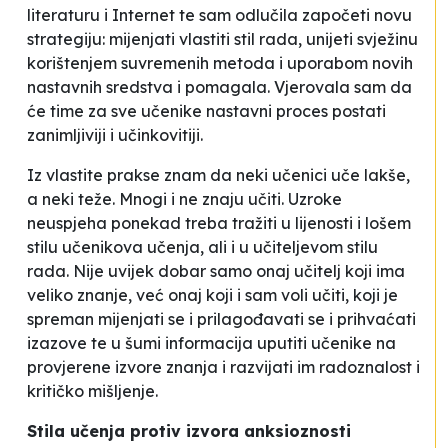
literaturu i Internet te sam odlučila započeti novu
strategiju: mijenjati vlastiti stil rada, unijeti svježinu
korištenjem suvremenih metoda i uporabom novih
nastavnih sredstva i pomagala. Vjerovala sam da
će time za sve učenike nastavni proces postati
zanimljiviji i učinkovitiji.
Iz vlastite prakse znam da neki učenici uče lakše,
a neki teže. Mnogi i ne znaju učiti. Uzroke
neuspjeha ponekad treba tražiti u lijenosti i lošem
stilu učenikova učenja, ali i u učiteljevom stilu
rada. Nije uvijek dobar samo onaj učitelj koji ima
veliko znanje, već onaj koji i sam voli učiti, koji je
spreman mijenjati se i prilagođavati se i prihvaćati
izazove te u šumi informacija uputiti učenike na
provjerene izvore znanja i razvijati im radoznalost i
kritičko mišljenje.
Stila učenja protiv izvora anksioznosti