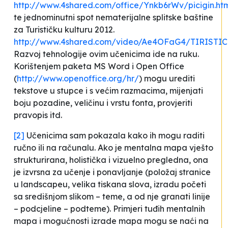
http://www.4shared.com/office/Ynkb6rWv/picigin.ht
te jednominutni spot nematerijalne splitske baštine
za Turističku kulturu 2012.
http://www.4shared.com/video/Ae4OFaG4/TIRIST
Razvoj tehnologije ovim učenicima ide na ruku.
Korištenjem paketa MS Word i Open Office
(
http://www.openoffice.org/hr/
) mogu urediti
tekstove u stupce i s većim razmacima, mijenjati
boju pozadine, veličinu i vrstu fonta, provjeriti
pravopis itd.
[2]
Učenicima sam pokazala kako ih mogu raditi
ručno ili na računalu. Ako je mentalna mapa vješto
strukturirana, holistička i vizuelno pregledna, ona
je izvrsna za učenje i ponavljanje (položaj stranice
u
landscapeu,
velika tiskana slova, izradu početi
sa središnjom slikom – teme, a od nje granati linije
– podcjeline – podteme). Primjeri tuđih mentalnih
mapa i mogućnosti izrade mapa mogu se naći na