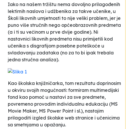
Iako na našem tržištu nema dovoljno prilagođenih
lektirnih naslova i udžbenika za takve učenike, u
Školi likovnih umjetnosti to nije veliki problem, jer je
puno više stručnih nego općeobrazovnih predmeta
(a i ti su većinom u prve dvije godine). Ni
nastavnici likovnih predmeta nisu primijetili kod
učenika s disgrafijom posebne poteškoće u
svladavanju zadataka (no za to bi ipak trebala
jedna stručna analiza).
Kao školska knjižničarka, tom rezultatu doprinosim
u okviru svojih mogućnosti: formiram multimedijski
fond kao pomoć u nastavi za sve predmete,
povremeno provodim individualnu edukaciju (MS
Movie Maker, MS Power Point i sl.), nastojim
prilagoditi izgled školske web stranice i učenicima
sa smetnjama u opažanju.