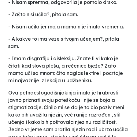
- Nisam spremna
, odgovorila je pomalo drsko.
-
Zašto nisi učila
?, pitala sam.
-
Nisam učila jer moja mama nije imala vremena
.
-
A kakve to ima veze s tvojim učenjem
?, pitala
sam.
- Imam disgrafiju i disleksiju. Znate li vi kako je
čitati kad slova
plešu
, a rečenice
bježe?
Zato
mama uči sa mnom: čita naglas lektire i pocrtaje
mi najvažnije iz lekcija u udžbeniku
.
Ova petnaestogodišnjakinja imala je hrabrosti
javno priznati svoju poteškoću i nije se bojala
stigmatizacije. Činilo mi se da je to bio poziv meni
kako bih uvažila njezin, već ranije razrađeni, stil
učenja i kako bih poštovala njezinu različitost.
Jedno vrijeme sam pratila njezin rad i ubrzo uočila
da se brže
izgubi
, da istu riječ čita na različite