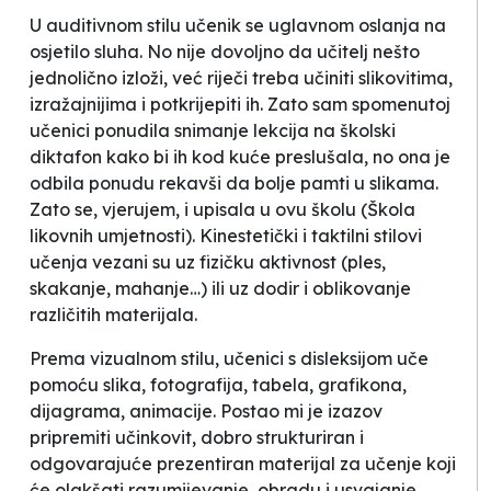
U auditivnom stilu učenik se uglavnom oslanja na
osjetilo sluha. No nije dovoljno da učitelj nešto
jednolično izloži, već riječi treba učiniti
slikovitima
,
izražajnijima i potkrijepiti ih. Zato sam spomenutoj
učenici ponudila snimanje lekcija na školski
diktafon kako bi ih kod kuće preslušala, no ona je
odbila ponudu rekavši da bolje pamti u
slikama
.
Zato se, vjerujem, i upisala u ovu školu (Škola
likovnih umjetnosti). Kinestetički i taktilni stilovi
učenja vezani su uz fizičku aktivnost (ples,
skakanje, mahanje…) ili uz dodir i oblikovanje
različitih materijala.
Prema vizualnom stilu, učenici s disleksijom
uče
pomoću slika, fotografija, tabela, grafikona,
dijagrama, animacije. Postao mi je izazov
pripremiti učinkovit, dobro strukturiran i
odgovarajuće prezentiran materijal za učenje koji
će olakšati razumijevanje, obradu i usvajanje