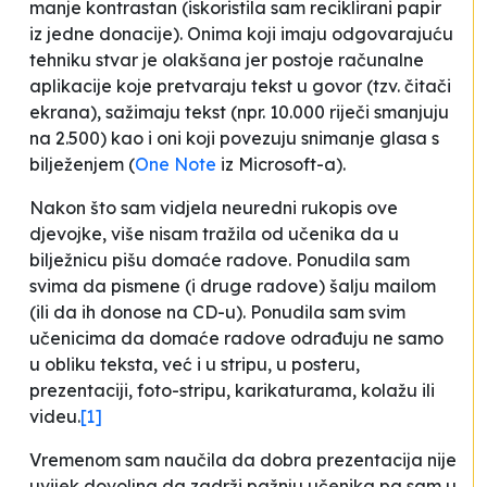
manje kontrastan (iskoristila sam reciklirani papir
iz jedne donacije). Onima koji imaju odgovarajuću
tehniku stvar je olakšana jer postoje računalne
aplikacije koje pretvaraju tekst u govor (tzv. čitači
ekrana), sažimaju tekst (npr. 10.000 riječi
smanjuju
na 2.500) kao i oni koji povezuju snimanje glasa s
bilježenjem (
One Note
iz Microsoft-a).
Nakon što sam vidjela neuredni rukopis ove
djevojke, više nisam tražila od učenika da u
bilježnicu pišu domaće radove. Ponudila sam
svima da pismene (i druge radove) šalju mailom
(ili da ih donose na CD-u). Ponudila sam svim
učenicima da domaće radove odrađuju ne samo
u obliku teksta, već i u stripu, u posteru,
prezentaciji, foto-stripu, karikaturama, kolažu ili
videu.
[1]
Vremenom sam naučila da dobra prezentacija nije
uvijek dovoljna da zadrži pažnju učenika pa sam u