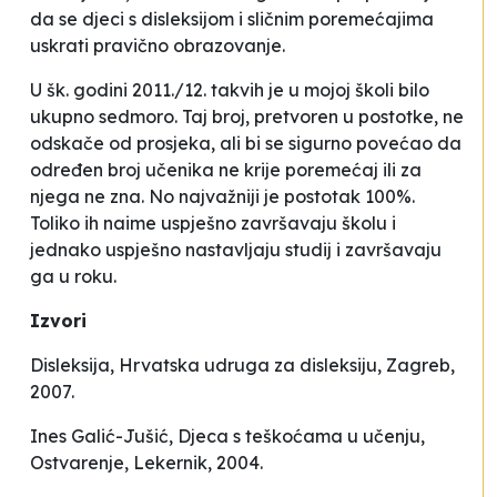
da se djeci s disleksijom i sličnim poremećajima
uskrati pravično obrazovanje.
U šk. godini 2011./12. takvih je u mojoj školi bilo
ukupno sedmoro. Taj broj, pretvoren u postotke, ne
odskače od prosjeka, ali bi se sigurno povećao da
određen broj učenika ne krije poremećaj ili za
njega ne zna. No najvažniji je postotak 100%.
Toliko ih naime uspješno završavaju školu i
jednako uspješno nastavljaju studij i završavaju
ga u roku.
Izvori
Disleksija, Hrvatska udruga za disleksiju, Zagreb,
2007.
Ines Galić-Jušić, Djeca s teškoćama u učenju,
Ostvarenje, Lekernik, 2004.