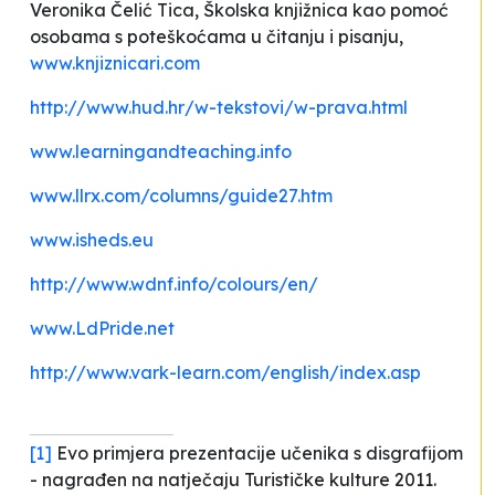
Veronika Čelić Tica, Školska knjižnica kao pomoć
osobama s poteškoćama u čitanju i pisanju,
www.knjiznicari.com
http://www.hud.hr/w-tekstovi/w-prava.html
www.learningandteaching.info
www.llrx.com/columns/guide27.htm
www.isheds.eu
http://www.wdnf.info/colours/en/
www.LdPride.net
http://www.vark-learn.com/english/index.asp
[1]
Evo primjera prezentacije učenika s disgrafijom
- nagrađen na natječaju Turističke kulture 2011.