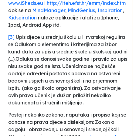
www.iSheds.eu
i
http://iteh.efst.hr/emm/index.htm
dok se na
MindManager
,
MindGenius
,
Inspiration
,
Kidspiration
nalaze aplikacije i alati za Iphone,
Ipad, Android App itd.
[3]
Upis djece u srednju školu u Hrvatskoj regulira
se
Odlukom o elementima i kriterijima za izbor
kandidata za upis u srednje škole u školskoj godini
(...).Odluka se donosi svake godine i pravila za upis
nisu svake godine ista. Učenicima se najčešće
dodaje određeni postotak bodova na ostvareni
bodovni uspjeh u osnovnoj školi i na prijemnom
ispitu (ako ga škola organizira). Za ostvarivanje
ovih prava učenik je dužan priložiti nekoliko
dokumenata i stručnih mišljenja.
Postoji nekoliko zakona, naputaka i propisa koji se
odnose na prava djece s disleksijom: Zakon o
odgoju i obrazovanju u osnovnoj i srednjoj školi