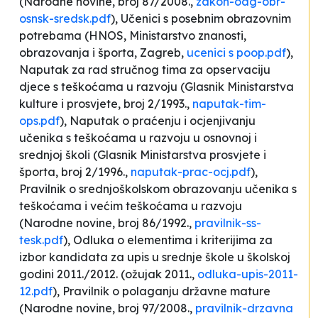
(
Narodne novine
, broj 87/2008.,
zakon-odg-obr-
osnsk-sredsk.pdf
), Učenici s posebnim obrazovnim
potrebama (HNOS, Ministarstvo znanosti,
obrazovanja i športa, Zagreb,
ucenici s poop.pdf
),
Naputak za rad stručnog tima za opservaciju
djece s teškoćama u razvoju (
Glasnik Ministarstva
kulture i prosvjete
, broj 2/1993.,
naputak-tim-
ops.pdf
), Naputak o praćenju i ocjenjivanju
učenika s teškoćama u razvoju u osnovnoj i
srednjoj školi (
Glasnik Ministarstva prosvjete i
športa
, broj 2/1996.,
naputak-prac-ocj.pdf
),
Pravilnik o srednjoškolskom obrazovanju učenika s
teškoćama i većim teškoćama u razvoju
(
Narodne novine
, broj 86/1992.,
pravilnik-ss-
tesk.pdf
), Odluka o elementima i kriterijima za
izbor kandidata za upis u srednje škole u školskoj
godini 2011./2012. (ožujak 2011.,
odluka-upis-2011-
12.pdf
), Pravilnik o polaganju državne mature
(
Narodne novine
, broj 97/2008.,
pravilnik-drzavna