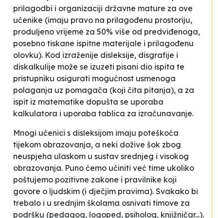
prilagodbi i organizaciji državne mature za ove
učenike (imaju pravo na prilagođenu prostoriju,
produljeno vrijeme za 50% više od predviđenoga,
posebno tiskane ispitne materijale i prilagođenu
olovku). Kod izraženije disleksije, disgrafije i
diskalkulije može se izuzeti pisani dio ispita te
pristupniku osigurati mogućnost usmenoga
polaganja uz pomagača (koji čita pitanja), a za
ispit iz matematike dopušta se uporaba
kalkulatora i uporaba tablica za izračunavanje.
Mnogi učenici s disleksijom imaju poteškoća
tijekom obrazovanja, a neki dožive šok zbog
neuspjeha ulaskom u sustav srednjeg i visokog
obrazovanja. Puno ćemo učiniti već time ukoliko
poštujemo pozitivne zakone i pravilnike koji
govore o ljudskim (i dječjim pravima). Svakako bi
trebalo i u srednjim školama osnivati timove za
podršku (pedagog, logoped, psiholog, knjižničar...).