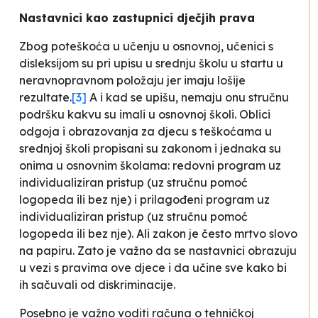
Nastavnici kao zastupnici dječjih prava
Zbog poteškoća u učenju u osnovnoj, učenici s
disleksijom su pri upisu u srednju školu u startu u
neravnopravnom položaju jer imaju lošije
rezultate.
[3]
A i kad se upišu, nemaju onu stručnu
podršku kakvu su imali u osnovnoj školi. Oblici
odgoja i obrazovanja za djecu s teškoćama u
srednjoj školi propisani su zakonom i jednaka su
onima u osnovnim školama: redovni program uz
individualiziran pristup (uz stručnu pomoć
logopeda ili bez nje) i prilagođeni program uz
individualiziran pristup (uz stručnu pomoć
logopeda ili bez nje). Ali zakon je često mrtvo slovo
na papiru. Zato je važno da se nastavnici obrazuju
u vezi s pravima ove djece i da učine sve kako bi
ih sačuvali od diskriminacije.
Posebno je važno voditi računa o tehničkoj