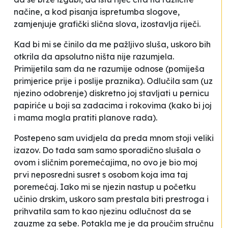
načine, a kod pisanja ispretumba slogove,
zamjenjuje grafički slična slova, izostavlja riječi.
Kad bi mi se činilo da me pažljivo sluša, uskoro bih
otkrila da apsolutno ništa nije razumjela.
Primijetila sam da ne razumije odnose (pomiješa
primjerice
prije
i
poslije
praznika). Odlučila sam (uz
njezino odobrenje) diskretno joj stavljati u pernicu
papiriće u boji sa zadacima i rokovima (kako bi joj
i mama mogla pratiti planove rada).
Postepeno sam uvidjela da preda mnom stoji veliki
izazov. Do tada sam samo sporadično slušala o
ovom i sličnim poremećajima, no ovo je bio moj
prvi neposredni susret s osobom koja ima taj
poremećaj. Iako mi se njezin nastup u početku
učinio drskim, uskoro sam prestala biti prestroga i
prihvatila sam to kao njezinu odlučnost da se
zauzme za sebe. Potakla me je da proučim stručnu