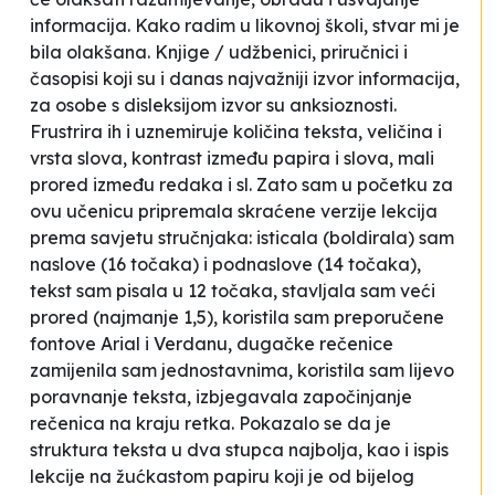
informacija. Kako radim u likovnoj školi, stvar mi je
bila olakšana. Knjige / udžbenici, priručnici i
časopisi koji su i danas najvažniji izvor informacija,
za osobe s disleksijom izvor su anksioznosti.
Frustrira ih i uznemiruje količina teksta, veličina i
vrsta slova, kontrast između papira i slova, mali
prored između redaka i sl. Zato sam u početku za
ovu učenicu pripremala skraćene verzije lekcija
prema savjetu stručnjaka: isticala (boldirala) sam
naslove (16 točaka) i podnaslove (14 točaka),
tekst sam pisala u 12 točaka, stavljala sam veći
prored (najmanje 1,5), koristila sam preporučene
fontove Arial i Verdanu, dugačke rečenice
zamijenila sam jednostavnima, koristila sam lijevo
poravnanje teksta, izbjegavala započinjanje
rečenica na kraju retka. Pokazalo se da je
struktura teksta u dva stupca najbolja, kao i ispis
lekcije na žućkastom papiru koji je od bijelog