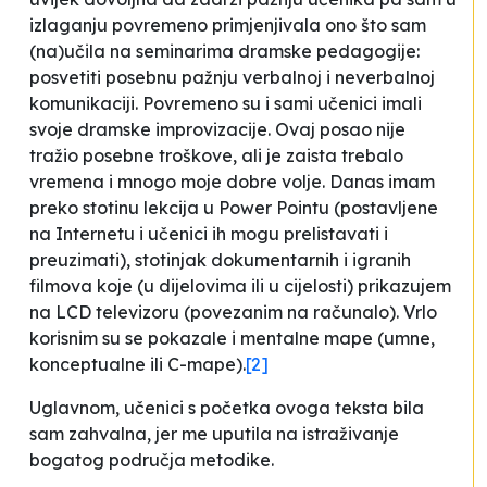
izlaganju povremeno primjenjivala ono što sam
(na)učila na seminarima dramske pedagogije:
posvetiti posebnu pažnju verbalnoj i neverbalnoj
komunikaciji. Povremeno su i sami učenici imali
svoje dramske improvizacije. Ovaj posao nije
tražio posebne troškove, ali je zaista trebalo
vremena i mnogo moje dobre volje. Danas imam
preko stotinu lekcija u Power Pointu (postavljene
na Internetu i učenici ih mogu prelistavati i
preuzimati), stotinjak dokumentarnih i igranih
filmova koje (u dijelovima ili u cijelosti) prikazujem
na LCD televizoru (povezanim na računalo). Vrlo
korisnim su se pokazale i mentalne mape (umne,
konceptualne ili C-mape).
[2]
Uglavnom, učenici s početka ovoga teksta bila
sam zahvalna, jer me uputila na istraživanje
bogatog područja metodike.