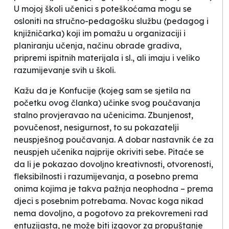
U mojoj školi učenici s poteškoćama mogu se
osloniti na stručno-pedagošku službu (pedagog i
knjižničarka) koji im pomažu u organizaciji i
planiranju učenja, načinu obrade gradiva,
pripremi ispitnih materijala i sl., ali imaju i veliko
razumijevanje svih u školi.
Kažu da je Konfucije (kojeg sam se sjetila na
početku ovog članka) učinke svog poučavanja
stalno provjeravao na učenicima. Zbunjenost,
povučenost, nesigurnost, to su pokazatelji
neuspješnog poučavanja. A dobar nastavnik će za
neuspjeh učenika najprije okriviti sebe. Pitaće se
da li je pokazao dovoljno kreativnosti, otvorenosti,
fleksibilnosti i razumijevanja, a posebno prema
onima kojima je takva pažnja neophodna – prema
djeci s posebnim potrebama. Novac koga nikad
nema dovoljno, a pogotovo za prekovremeni rad
entuzijasta, ne može biti izgovor za propuštanje