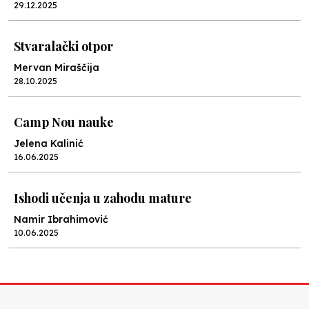
29.12.2025
Stvaralački otpor
Mervan Miraščija
28.10.2025
Camp Nou nauke
Jelena Kalinić
16.06.2025
Ishodi učenja u zahodu mature
Namir Ibrahimović
10.06.2025
Kraj školske godine, fotofiniš
Anes Osmić
04.06.2025