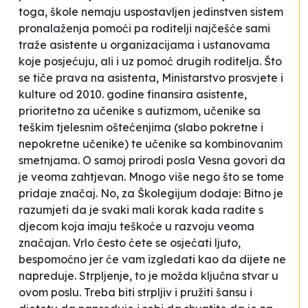
toga, škole nemaju uspostavljen jedinstven sistem
pronalaženja pomoći pa roditelji najčešće sami
traže asistente u organizacijama i ustanovama
koje posjećuju, ali i uz pomoć drugih roditelja. Što
se tiče prava na asistenta, Ministarstvo prosvjete i
kulture od 2010. godine finansira asistente,
prioritetno za učenike s autizmom, učenike sa
teškim tjelesnim oštećenjima (slabo pokretne i
nepokretne učenike) te učenike sa kombinovanim
smetnjama. O samoj prirodi posla Vesna govori da
je veoma zahtjevan. Mnogo više nego što se tome
pridaje značaj. No, za Školegijum dodaje:
Bitno je
razumjeti da je svaki mali korak kada radite s
djecom koja imaju teškoće u razvoju veoma
značajan. Vrlo često ćete se osjećati ljuto,
bespomoćno jer će vam izgledati kao da dijete ne
napreduje. Strpljenje, to je možda ključna stvar u
ovom poslu. Treba biti strpljiv i pružiti šansu i