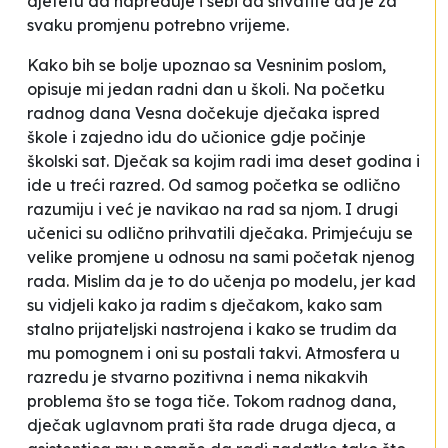
djetetu da napreduje i sebi da shvatite da je za
svaku promjenu potrebno vrijeme.
Kako bih se bolje upoznao sa Vesninim poslom,
opisuje mi jedan radni dan u školi. Na početku
radnog dana Vesna dočekuje dječaka ispred
škole i zajedno idu do učionice gdje počinje
školski sat. Dječak sa kojim radi ima deset godina i
ide u treći razred. Od samog početka se odlično
razumiju i već je navikao na rad sa njom. I drugi
učenici su odlično prihvatili dječaka. Primjećuju se
velike promjene u odnosu na sami početak njenog
rada.
Mislim da je to do učenja po modelu, jer kad
su vidjeli kako ja radim s dječakom, kako sam
stalno prijateljski nastrojena i kako se trudim da
mu pomognem i oni su postali takvi. Atmosfera u
razredu je stvarno pozitivna i nema nikakvih
problema što se toga tiče.
Tokom radnog dana,
dječak uglavnom prati šta rade druga djeca, a