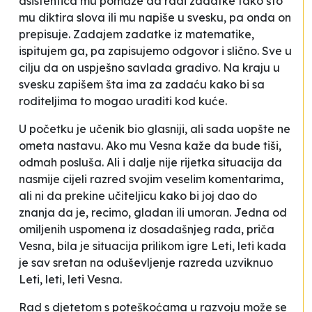
asistentica mu pomaže da radi zadatke tako što
mu diktira slova ili mu napiše u svesku, pa onda on
prepisuje.
Zadajem zadatke iz matematike,
ispitujem ga, pa zapisujemo odgovor i slično. Sve u
cilju da on uspješno savlada gradivo. Na kraju u
svesku zapišem šta ima za zadaću kako bi sa
roditeljima to mogao uraditi kod kuće.
U početku je učenik bio glasniji, ali sada uopšte ne
ometa nastavu. Ako mu Vesna kaže da bude tiši,
odmah posluša. Ali i dalje nije rijetka situacija da
nasmije cijeli razred svojim veselim komentarima,
ali ni da prekine učiteljicu kako bi joj dao do
znanja da je, recimo, gladan ili umoran. Jedna od
omiljenih uspomena iz dosadašnjeg rada, priča
Vesna, bila je situacija prilikom igre
Leti, leti
kada
je sav sretan na oduševljenje razreda uzviknuo
Leti, leti, leti Vesna.
Rad s djetetom s poteškoćama u razvoju može se