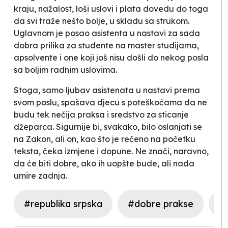
kraju, nažalost, loši uslovi i plata dovedu do toga
da svi traže nešto bolje, u skladu sa strukom.
Uglavnom je posao asistenta u nastavi za sada
dobra prilika za studente na master studijama,
apsolvente i one koji još nisu došli do nekog posla
sa boljim radnim uslovima.
Stoga, samo ljubav asistenata u nastavi prema
svom poslu, spašava djecu s poteškoćama da ne
budu tek nečija praksa i sredstvo za sticanje
džeparca. Sigurnije bi, svakako, bilo oslanjati se
na Zakon, ali on, kao što je rečeno na početku
teksta, čeka izmjene i dopune. Ne znači, naravno,
da će biti dobre, ako ih uopšte bude, ali nada
umire zadnja.
#republika srpska
#dobre prakse
#i