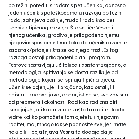
po težini porediti s radom s pet učenika, odnosno
jedan učenik s poteškoćama u razvoju po težini
rada, zahtijeva pažnje, truda i rada kao pet
učenika tipičnog razvoja. Što se tiče Vesne i
njenog učenika, gradivo je prilagođeno njemu i
njegovim sposobnostima tako da učenik razumije
zadatak/pitanje i šta se od njega traži. Iz tog
razloga postoji prilagođeni plan i program.
Testove sastavljaju učiteljica i asistent zajedno, a
metodologija ispitivanja se dosta razlikuje od
metodologije kojom se ispituju tipična djeca.
Učenik se ocjenjuje ili brojčano, kao ostali, ili
opisno – zadovoljava, dobar, ističe se, sve zavisno
od predmeta i okolnosti.
Rad kao rad zna biti
iscrpljujući, ali kada znate zašto to radite i kada
vidite koliko pomažete tom djetetu i njegovim
roditeljima, mnogo lakše podnosite sve, jer imate
neki cilj
– objašnjava Vesna te dodaje da je