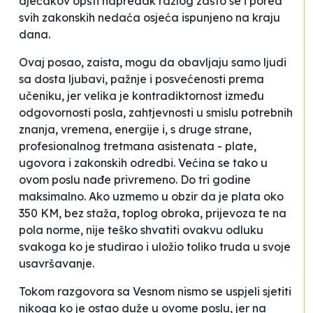
dječakov opšti napredak razlog zašto se i pored
svih zakonskih nedaća osjeća ispunjeno na kraju
dana.
Ovaj posao, zaista, mogu da obavljaju samo ljudi
sa dosta ljubavi, pažnje i posvećenosti prema
učeniku, jer velika je kontradiktornost između
odgovornosti posla, zahtjevnosti u smislu potrebnih
znanja, vremena, energije i, s druge strane,
profesionalnog tretmana asistenata - plate,
ugovora i zakonskih odredbi. Većina se tako u
ovom poslu nađe privremeno. Do tri godine
maksimalno. Ako uzmemo u obzir da je plata oko
350 KM, bez staža, toplog obroka, prijevoza te na
pola norme, nije teško shvatiti ovakvu odluku
svakoga ko je studirao i uložio toliko truda u svoje
usavršavanje.
Tokom razgovora sa Vesnom nismo se uspjeli sjetiti
nikoga ko je ostao duže u ovome poslu, jer na