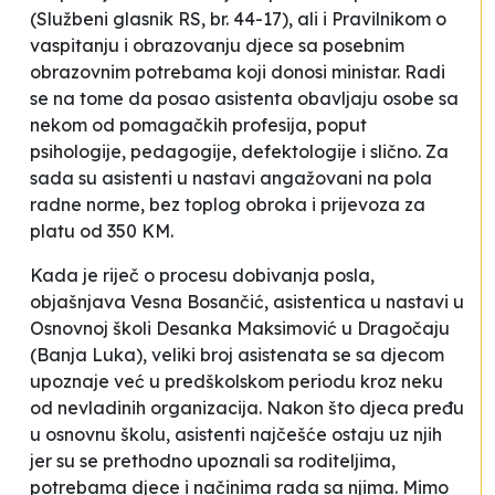
(Službeni glasnik RS, br. 44-17), ali i Pravilnikom o
vaspitanju i obrazovanju djece sa posebnim
obrazovnim potrebama koji donosi ministar. Radi
se na tome da posao asistenta obavljaju osobe sa
nekom od
pomagačkih
profesija, poput
psihologije, pedagogije, defektologije i slično. Za
sada su asistenti u nastavi angažovani na pola
radne norme, bez toplog obroka i prijevoza za
platu od 350 KM.
Kada je riječ o procesu dobivanja posla,
objašnjava Vesna Bosančić, asistentica u nastavi u
Osnovnoj školi
Desanka Maksimović
u Dragočaju
(Banja Luka), veliki broj asistenata se sa djecom
upoznaje već u predškolskom periodu kroz neku
od nevladinih organizacija. Nakon što djeca pređu
u osnovnu školu, asistenti najčešće ostaju uz njih
jer su se prethodno upoznali sa roditeljima,
potrebama djece i načinima rada sa njima. Mimo