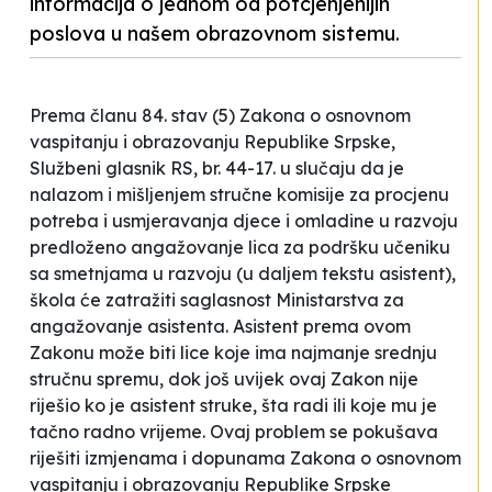
informacija o jednom od potcjenjenijih
poslova u našem obrazovnom sistemu.
Prema članu 84. stav (5) Zakona o osnovnom
vaspitanju i obrazovanju Republike Srpske,
Službeni glasnik RS, br. 44-17.
u slučaju da je
nalazom i mišljenjem stručne komisije za procjenu
potreba i usmjeravanja djece i omladine u razvoju
predloženo angažovanje lica za podršku učeniku
sa smetnjama u razvoju (u daljem tekstu asistent),
škola će zatražiti saglasnost Ministarstva za
angažovanje asistenta
. Asistent prema ovom
Zakonu može biti lice koje ima najmanje srednju
stručnu spremu, dok još uvijek ovaj Zakon nije
riješio ko je asistent struke, šta radi ili koje mu je
tačno radno vrijeme. Ovaj problem se pokušava
riješiti izmjenama i dopunama Zakona o osnovnom
vaspitanju i obrazovanju Republike Srpske