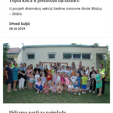
Topla kuća u podnožju Bjelašnice
U posjeti dramskoj sekciji Sedme osnovne škole Blažuj
– Ilidža
Irhad Suljić
08.10.2019
Pidžama parti za najmlađe