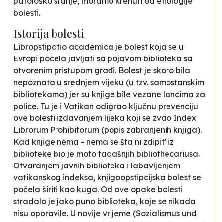
patološko stanje, moramo krenuti od etiologije
bolesti.
Istorija bolesti
Libropstipatio academica je bolest koja se u
Evropi počela javljati sa pojavom biblioteka sa
otvorenim pristupom građi. Bolest je skoro bila
nepoznata u srednjem vijeku (u tzv. samostanskim
bibliotekama) jer su knjige bile vezane lancima za
police. Tu je i Vatikan odigrao ključnu prevenciju
ove bolesti izdavanjem lijeka koji se zvao Index
Librorum Prohibitorum (popis zabranjenih knjiga).
Kad knjige nema - nema se šta ni zdipit' iz
biblioteke bio je moto tadašnjih bibliothecariusa.
Otvaranjem javnih biblioteka i labavljenjem
vatikanskog indeksa, knjigoopstipcijska bolest se
počela širiti kao kuga. Od ove opake bolesti
stradalo je jako puno biblioteka, koje se nikada
nisu oporavile. U novije vrijeme (Sozialismus und