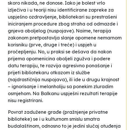
skoro nikada, ne donose. Iako je bolest vrlo
izlječiva i u teoriji nisu identificirane zapreke za
uspješno ozdravljenje, bibliotekari su prestrašeni
iniciranjem procedure zbog straha od odmazde i
gnjeva oboljelog (nuspojave). Naime, terapija
zakonom pretpostavlja slanje opomene nemarnom
korisniku (prve, druge i treće) i uspjeh u
pročepljenju. No, u praksi se dešava da nakon
prijema opomenicina oboljeli zgužva i podere
datu terapiju, te razvija agresivno ponašanje i
prijeti bibliotekaru otkazom iz službe
(najdrastičnija nuspojava), ili ide u drugu krajnost
– ignorisanje i melanholiju sa ponekim zluradim
osmjehom. Na Balkanu uspješni rezultati terapije
nisu registrirani.
Povrat zadužene građe (pražnjenje privatne
biblioteke) se i u kulturnom smislu smatra
budalaštinom, odnosno to je jedini slučaj otuđenja