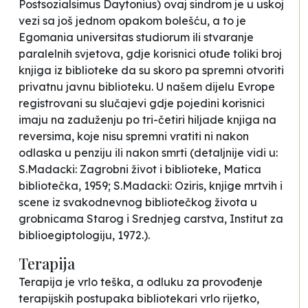
Postsozialsimus Daytonius) ovaj sindrom je u uskoj
vezi sa još jednom opakom bolešću, a to je
Egomania universitas studiorum ili stvaranje
paralelnih svjetova, gdje korisnici otuđe toliki broj
knjiga iz biblioteke da su skoro pa spremni otvoriti
privatnu javnu biblioteku. U našem dijelu Evrope
registrovani su slučajevi gdje pojedini korisnici
imaju na zaduženju po tri-četiri hiljade knjiga na
reversima, koje nisu spremni vratiti ni nakon
odlaska u penziju ili nakon smrti (detaljnije vidi u:
S.Madacki: Zagrobni život i biblioteke, Matica
bibliotečka, 1959; S.Madacki: Oziris, knjige mrtvih i
scene iz svakodnevnog bibliotečkog života u
grobnicama Starog i Srednjeg carstva, Institut za
biblioegiptologiju, 1972.).
Terapija
Terapija je vrlo teška, a odluku za provođenje
terapijskih postupaka bibliotekari vrlo rijetko,