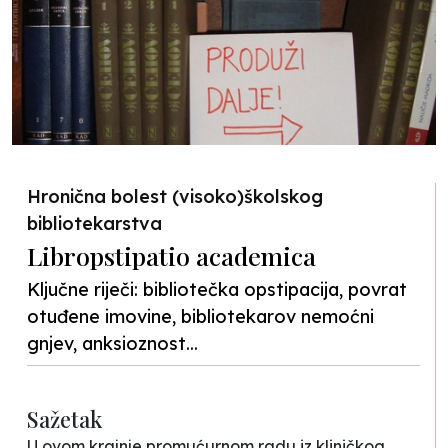
Hronična bolest (visoko)školskog
bibliotekarstva
Libropstipatio academica
Ključne riječi: bibliotečka opstipacija, povrat
otuđene imovine, bibliotekarov nemoćni
gnjev, anksioznost...
Sažetak
U ovom krajnje promućurnom radu iz kliničkog