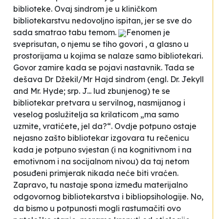
biblioteke. Ovaj sindrom je u kliničkom
bibliotekarstvu nedovoljno ispitan, jer se sve do
sada smatrao tabu temom.
Fenomen je
sveprisutan, o njemu se tiho govori , a glasno u
prostorijama u kojima se nalaze samo bibliotekari.
Govor zamire kada se pojavi nastavnik. Tada se
dešava Dr Džekil/Mr Hajd sindrom (engl. Dr. Jekyll
and Mr. Hyde; srp. J... lud zbunjenog) te se
bibliotekar pretvara u servilnog, nasmijanog i
veselog poslužitelja sa krilaticom „ma samo
uzmite, vratićete, jel da?“. Ovdje potpuno ostaje
nejasno zašto bibliotekar izgovara tu rečenicu
kada je potpuno svjestan (i na kognitivnom i na
emotivnom i na socijalnom nivou) da taj netom
posuđeni primjerak nikada neće biti vraćen.
Zapravo, tu nastaje spona između materijalno
odgovornog bibliotekarstva i bibliopsihologije. No,
da bismo u potpunosti mogli rastumačiti ovo