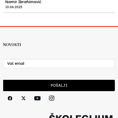
Namir Ibrahimović
10.06.2025
Kraj školske godine, fotofiniš
Anes Osmić
04.06.2025
NOVOSTI
Reformar’s Coming
Nenad Veličković
29.10.2024
Cuke i djeca
POŠALJI
Školegijum redakcija
06.12.2023
Francuski i može i ne može, ali turski može
svakako