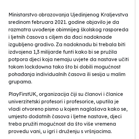
Ministarstvo obrazovanja Ujedinjenog Kraljevstva
sredinom februara 2021. godine objavilo je da
razmatra uvođenje obimnijeg školskog rasporeda
i ljetnih časova s ciljem da đaci nadoknade
izgubljeno gradivo. Za nadoknadu bi trebala biti
izdvojena 1,3 milijarde funti kako bi se pružila
potpora djeci koja nemaju uvjete da nastave učiti
tokom
lockdowna
tako što bi dobili mogućnost
pohađanja individualnih časova ili sesija u malim
grupama.
PlayFirstUK, organizacija čiji su članovi i članice
univerzitetski profesori i profesorice, uputila je
vladi otvoreno pismo u kojem naglašava kako se,
umjesto dodatnih časova i ljetne nastave, djeci
treba pružiti mogućnost da što više vremena
provedu vani, u igri i druženju s vršnjacima.