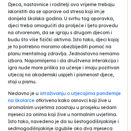
Djeca, nastavnice i roditelji ovo vrijeme trebaju
iskoristiti da se oporave od stresa koji im je
donijela školska godina. U svrhu tog oporavka,
djeci treba omogućiti da proljeće i ljeto provedu
na otvorenom, da se igraju s drugom djecom i
budu što više fizički aktivna. Isto tako, djeci kojoj
je to potrebno moramo obezbijediti pomoć na
planu mentalnog zdravlja. Jednostavno nemamo
izbora. Napominjemo i da društvena interakcija i
igra nude more prilika za učenje i imaju pozitivan
utjecaj na akademski uspjeh i pismenost djece
,
stoji u pismu.
Nedavno je u
istraživanju o utjecajima pandemije
na školarce
otkriveno kako osnovci koji žive u
siromašnim uvjetima zaostaju u prosjeku sedam
mjeseci za onima koji žive u normalnim uvjetima.
Isto tako, navedeno je da su šestogodišnjakinje i
sedmogodišnjakinje izgubile oko dva mjeseca