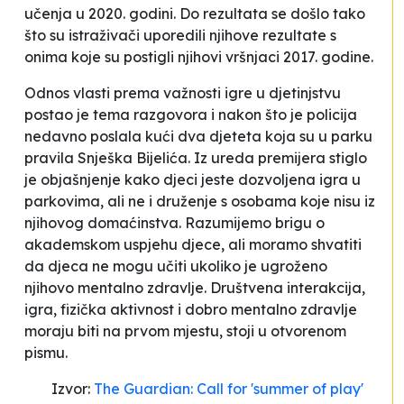
učenja u 2020. godini. Do rezultata se došlo tako
što su istraživači uporedili njihove rezultate s
onima koje su postigli njihovi vršnjaci 2017. godine.
Odnos vlasti prema važnosti igre u djetinjstvu
postao je tema razgovora i nakon što je policija
nedavno poslala kući dva djeteta koja su u parku
pravila Snješka Bijelića. Iz ureda premijera stiglo
je objašnjenje kako djeci jeste dozvoljena igra u
parkovima, ali ne i druženje s osobama koje nisu iz
njihovog domaćinstva.
Razumijemo brigu o
akademskom uspjehu djece, ali moramo shvatiti
da djeca ne mogu učiti ukoliko je ugroženo
njihovo mentalno zdravlje. Društvena interakcija,
igra, fizička aktivnost i dobro mentalno zdravlje
moraju biti na prvom mjestu
, stoji u otvorenom
pismu.
Izvor:
The Guardian: Call for 'summer of play'