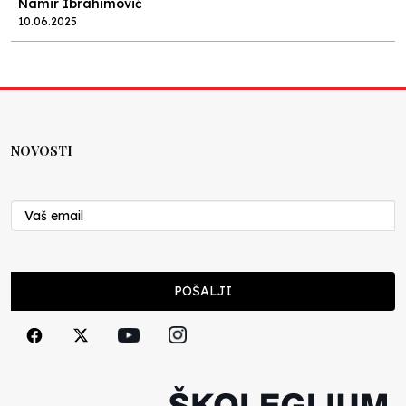
Namir Ibrahimović
10.06.2025
Kraj školske godine, fotofiniš
Anes Osmić
04.06.2025
NOVOSTI
Reformar’s Coming
Nenad Veličković
29.10.2024
Cuke i djeca
POŠALJI
Školegijum redakcija
06.12.2023
Francuski i može i ne može, ali turski može
svakako