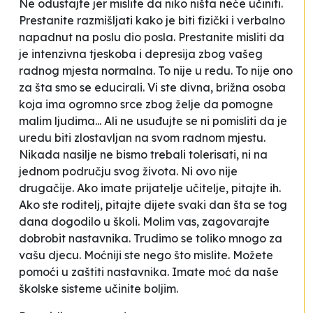
Ne odustajte jer mislite da niko ništa neće učiniti.
Prestanite razmišljati kako je biti fizički i verbalno
napadnut na poslu dio posla. Prestanite misliti da
je intenzivna tjeskoba i depresija zbog vašeg
radnog mjesta normalna. To nije u redu. To nije ono
za šta smo se educirali. Vi ste divna, brižna osoba
koja ima ogromno srce zbog želje da pomogne
malim ljudima... Ali ne usuđujte se ni pomisliti da je
uredu biti zlostavljan na svom radnom mjestu.
Nikada nasilje ne bismo trebali tolerisati, ni na
jednom području svog života. Ni ovo nije
drugačije. Ako imate prijatelje učitelje, pitajte ih.
Ako ste roditelj, pitajte dijete svaki dan šta se tog
dana dogodilo u školi. Molim vas, zagovarajte
dobrobit nastavnika. Trudimo se toliko mnogo za
vašu djecu. Moćniji ste nego što mislite. Možete
pomoći u zaštiti nastavnika. Imate moć da naše
školske sisteme učinite boljim
.