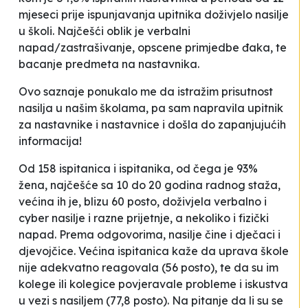
mjeseci prije ispunjavanja upitnika doživjelo nasilje
u školi. Najčešći oblik je verbalni
napad/zastrašivanje, opscene primjedbe đaka, te
bacanje predmeta na nastavnika.
Ovo saznaje ponukalo me da istražim prisutnost
nasilja u našim školama, pa sam napravila upitnik
za nastavnike i nastavnice i došla do zapanjujućih
informacija!
Od 158 ispitanica i ispitanika, od čega je 93%
žena, najčešće sa 10 do 20 godina radnog staža,
većina ih je, blizu 60 posto, doživjela verbalno i
cyber nasilje i razne prijetnje, a nekoliko i fizički
napad. Prema odgovorima, nasilje čine i dječaci i
djevojčice. Većina ispitanica kaže da uprava škole
nije adekvatno reagovala (56 posto), te da su im
kolege ili kolegice povjeravale probleme i iskustva
u vezi s nasiljem (77,8 posto). Na pitanje da li su se