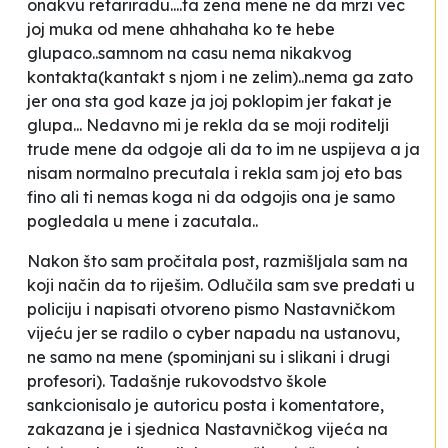
onakvu retariradu....ta zena mene ne da mrzi vec
joj muka od mene ahhahaha ko te hebe
glupaco..samnom na casu nema nikakvog
kontakta(kantakt s njom i ne zelim)..nema ga zato
jer ona sta god kaze ja joj
poklopim
jer fakat je
glupa... Nedavno mi je rekla da se
moji roditelji
trude mene da odgoje ali da to im ne uspijeva
a ja
nisam normalno precutala i rekla sam joj
eto bas
fino ali ti nemas koga ni da odgojis
ona je samo
pogledala u mene i zacutala
..
Nakon što sam pročitala post, razmišljala sam na
koji način da to riješim. Odlučila sam sve predati u
policiju i napisati otvoreno pismo Nastavničkom
vijeću jer se radilo o cyber napadu na ustanovu,
ne samo na mene (spominjani su i slikani i drugi
profesori). Tadašnje rukovodstvo škole
sankcionisalo je autoricu posta i
komentatore
,
zakazana je i sjednica Nastavničkog vijeća na