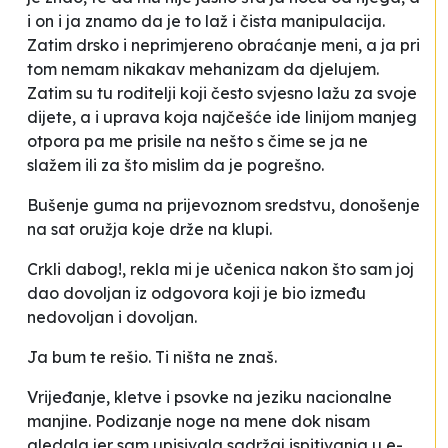
i on i ja znamo da je to laž i čista manipulacija.
Zatim drsko i neprimjereno obraćanje meni, a ja pri
tom nemam nikakav mehanizam da djelujem.
Zatim su tu roditelji koji često svjesno lažu za svoje
dijete, a i uprava koja najčešće ide linijom manjeg
otpora pa me prisile na nešto s čime se ja ne
slažem ili za što mislim da je pogrešno
.
Bušenje guma na prijevoznom sredstvu, donošenje
na sat oružja koje drže na klupi
.
Crkli dabog!
, rekla mi je učenica nakon što sam joj
dao dovoljan iz odgovora koji je bio između
nedovoljan i dovoljan
.
Ja bum te rešio. Ti ništa ne znaš
.
Vrijeđanje, kletve i psovke na jeziku nacionalne
manjine. Podizanje noge na mene dok nisam
gledala jer sam upisivala sadržaj ispitivanja u e-