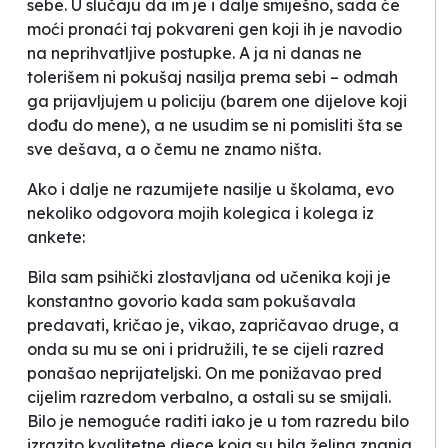
sebe. U slučaju da im je i dalje smiješno, sada će
moći pronaći taj
pokvareni gen
koji ih je navodio
na neprihvatljive postupke. A ja ni danas ne
tolerišem ni pokušaj nasilja prema sebi – odmah
ga prijavljujem u policiju (barem one dijelove koji
dođu do mene), a ne usudim se ni pomisliti šta se
sve dešava, a o čemu ne znamo ništa.
Ako i dalje ne razumijete nasilje u školama, evo
nekoliko odgovora mojih kolegica i kolega iz
ankete:
Bila sam psihički zlostavljana od učenika koji je
konstantno govorio kada sam pokušavala
predavati, kričao je, vikao, zapričavao druge, a
onda su mu se oni i pridružili, te se cijeli razred
ponašao neprijateljski. On me ponižavao pred
cijelim razredom verbalno, a ostali su se smijali.
Bilo je nemoguće raditi iako je u tom razredu bilo
izrazito kvalitetne djece koja su bila željna znanja,