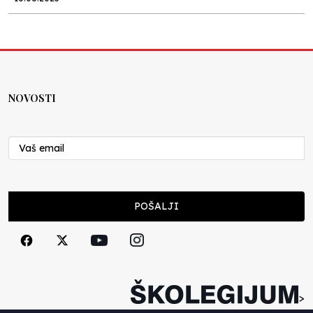
Kraj školske godine, fotofiniš
Anes Osmić
04.06.2025
NOVOSTI
Reformar’s Coming
Nenad Veličković
29.10.2024
Cuke i djeca
POŠALJI
Školegijum redakcija
06.12.2023
Francuski i može i ne može, ali turski može
svakako
>
Smiljana Vovna