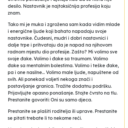
desilo. Nastavnik je najtoksičnija profesija koju
znam.
Tako mi je muka i zgrožena sam kada vidim mlade
i energične ljude koji bahato napadaju svoje
nastavnike. Čudesni, mudri i dobri nastavnici i
dalje trpe i prihvataju da je napad na njihovom
radnom mjestu dio profesije. Zašto? Mi volimo sve
svoje đake. Volimo i đake sa traumom. Volimo
đake sa mentalnim bolestima. Volimo i teške đake,
pa i one nasilne… Volimo male ljude, napuštene od
svih. Ali ponekad voljeti nekoga znači i
postavljanje granica. Tražite dodatnu podršku.
Prijavljujte opasno ponašanje. Stojte čvrsto na tlu.
Prestanite govoriti:
Oni su samo djeca
.
Prestanite se plašiti roditelja ili uprave. Prestanite
se pitati trebate li to nekome reći.