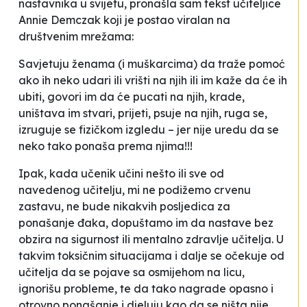
nastavnika u svijetu, pronašla sam tekst učiteljice
Annie Demczak koji je postao viralan na
društvenim mrežama:
Savjetuju ženama (i muškarcima) da traže pomoć
ako ih neko udari ili vrišti na njih ili im kaže da će ih
ubiti, govori im da će pucati na njih, krade,
uništava im stvari, prijeti, psuje na njih, ruga se,
izruguje se fizičkom izgledu – jer nije uredu da se
neko tako ponaša prema njima!!!
Ipak, kada učenik učini nešto ili sve od
navedenog učitelju, mi ne podižemo crvenu
zastavu, ne bude nikakvih posljedica za
ponašanje đaka, dopuštamo im da nastave bez
obzira na sigurnost ili mentalno zdravlje učitelja. U
takvim toksičnim situacijama i dalje se očekuje od
učitelja da se pojave sa osmijehom na licu,
ignorišu probleme, te da tako nagrade opasno i
otrovno ponašanje i djeluju kao da se ništa nije