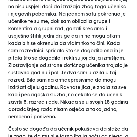
no nisu uspjeli doći do izražaja zbog toga učenika
i njegovih pobornika. Na jednom satu pokrenuo je
učenike te su me, dok sam obilazila grupe i
komentirala grupni rad, gađali kredama i
uspješno štitili jedni druge da ih ne mogu otkriti
kada bih se okrenula da vidim tko to čini. Kada
sam razrednici ispričala što se dogodilo ona ih je
pitala što se dogodilo i rekli su joj da ja izmišljam.
Zlostavljanje od strane dotičnog učenika trajalo je
sustavno godinu i pol. Jedva sam ulazila u taj
razred. Bila sam na antidepresivima da mogu
izdržati cijelu godinu. Ravnateljica je znala za sve
kao i pedagoška služba, no čekalo se da učenik
završi 8. razred i ode. Nikada se u svojih 18 godina
dotadašnjeg rada nisam osjećala tako jadno,
nemoćno i poniženo
.
Često se događa da učenik pokušava da slaže da
je znao, te da mu nije jasno šta ja hoću od njega, a