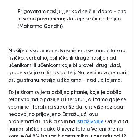
Prigovaram nasilju, jer kad se čini dobro – ono
je samo privremeno; zlo koje se čini je trajno
.
(Mahatma Gandhi)
Nasilje u školama nedvosmisleno se tumačilo kao
fizičko, verbalno, psihičko ili drugo nasilje nad
učenikom ili učenicom koje bi proveli drugi đaci,
grupe vršnjaka ili čak učitelj. No, većina zanemari i
drugu stranu nasilja u školama – nad učiteljima.
To je širom svijeta ozbiljno pitanje, koje je dobilo
relativno malo pažnje u literaturi, a i tamo gdje se
spominje literatura sugeriše da je iz više razloga
nedovoljno prijavljeno. Istražujući ovu
problematiku, naišla sam na
istraživanje
Odjela za
humanističke nauke Univerziteta u Veroni prema
kom je 84,8% ispitanih nastavnika u periodu od 12