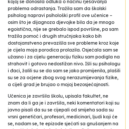
kojoj se donosila odluka o načinu rješavanja
problema odrastanja
. Tražila sam da školski
psiholog napravi psihološki profil ove učenice –
osim što je dijagnoza djevojke bila da je mnogo
egoistična, nije se grebalo ispod površine, pa sam
tražila pomoć i drugih stručnjaka kako bih
dostojanstveno prevazišla sve probleme kroz koje
je cijela moja porodica prolazila. Osjećala sam se
užasno i za cijelu generaciju fiziku sam podigla na
strahovit i gotovo nedostižan nivo. Išli su psihologu
i đaci, žalili su se da sam se jako promijenila, plašili
su se za ocjene zbog svog nerazumijevanja fizike,
a cijeli grad je brujao o mojoj bezosjećajnosti.
Učenica je završila školu, upisala fakultet, ne
znam da li ga je i završila, neki
komentatori
koji su
javno pisali da su se
cijepali
od smijeha sada su
vrsni genetičari, profesori, medicinari, ljudi koji će
se, nadam se, te epizode sjećati sa gnušanjem na