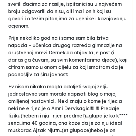
svetili
đacima za nasilje, ispitanici su u najvećem
broju odgovorili da nisu, ali ima i onih koji su
govorili o težim pitanjima za učenike i kažnjavanju
ocjenom.
Prije nekoliko godina i sama sam bila žrtva
napada – učenica drugog razreda gimnazije na
društvenoj mreži Dernek.ba objavila je post (i
danas ga čuvam, sa svim komentarima djece), koji
citiram samo u onom dijelu za koji smatram da je
podnošljiv za širu javnost:
Ev nisam nikako mogla odoljeti svojoj zelji..
jednostavno sam morala napisati blog o mojoj
omiljenoj nastavnici.. Neki znaju o kome je rijec a
neki ne e rijec je o Amni Dervisagic!!!!!!!! Predaje
fiziku(hebem i nju i njen predmet)...glupa je ko k****
zena..ima 40 godina, ona kaze da je za nju ideal
muskarac Ajzak Njutn..(et glupace)hebo je on