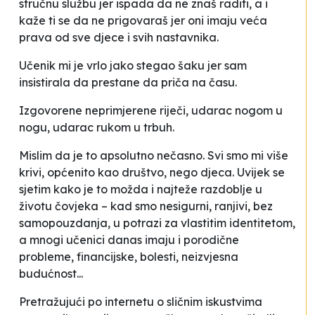
stručnu službu jer ispada da ne znaš raditi, a i
kaže ti se da ne prigovaraš jer oni imaju veća
prava od sve djece i svih nastavnika
.
Učenik mi je vrlo jako stegao šaku jer sam
insistirala da prestane da priča na času
.
Izgovorene neprimjerene riječi, udarac nogom u
nogu, udarac rukom u trbuh
.
Mislim da je to apsolutno nečasno. Svi smo mi više
krivi, općenito kao društvo, nego djeca. Uvijek se
sjetim kako je to možda i najteže razdoblje u
životu čovjeka – kad smo nesigurni, ranjivi, bez
samopouzdanja, u potrazi za vlastitim identitetom,
a mnogi učenici danas imaju i porodične
probleme, financijske, bolesti, neizvjesna
budućnost
...
Pretražujući po internetu o sličnim iskustvima