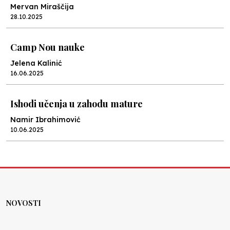
Mervan Miraščija
28.10.2025
Camp Nou nauke
Jelena Kalinić
16.06.2025
Ishodi učenja u zahodu mature
Namir Ibrahimović
10.06.2025
Kraj školske godine, fotofiniš
Anes Osmić
04.06.2025
NOVOSTI
Reformar’s Coming