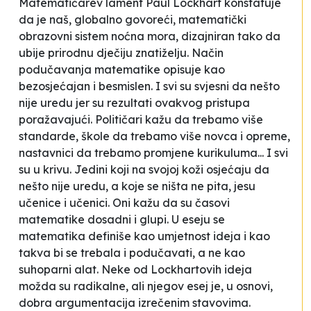
Matematičarev
lament
Paul Lockhart konstatuje
da je naš, globalno govoreći, matematički
obrazovni sistem noćna mora, dizajniran tako da
ubije prirodnu dječiju znatiželju. Način
podučavanja matematike opisuje kao
bezosjećajan i besmislen. I svi su svjesni da nešto
nije uredu jer su rezultati ovakvog pristupa
poražavajući. Političari kažu da
trebamo više
standarde
, škole da
trebamo više novca i opreme
,
nastavnici da
trebamo promjene kurikuluma
... I svi
su u krivu. Jedini koji na svojoj koži osjećaju da
nešto nije uredu, a koje se ništa ne pita, jesu
učenice i učenici. Oni kažu da su časovi
matematike
dosadni i glupi
. U eseju se
matematika definiše kao umjetnost ideja i kao
takva bi se trebala i podučavati, a ne kao
suhoparni alat. Neke od Lockhartovih ideja
možda su radikalne, ali njegov esej je, u osnovi,
dobra argumentacija izrečenim stavovima.