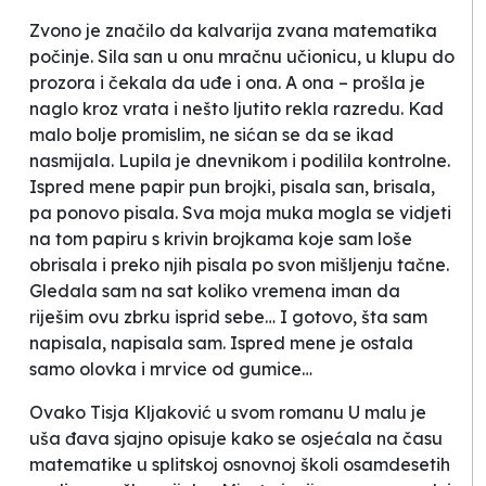
Zvono je značilo da kalvarija zvana matematika
počinje. Sila san u onu mračnu učionicu, u klupu do
prozora i čekala da uđe i ona. A ona – prošla je
naglo kroz vrata i nešto ljutito rekla razredu. Kad
malo bolje promislim, ne sićan se da se ikad
nasmijala. Lupila je dnevnikom i podilila kontrolne.
Ispred mene papir pun brojki, pisala san, brisala,
pa ponovo pisala. Sva moja muka mogla se vidjeti
na tom papiru s krivin brojkama koje sam loše
obrisala i preko njih pisala po svon mišljenju tačne.
Gledala sam na sat koliko vremena iman da
riješim ovu zbrku isprid sebe… I gotovo, šta sam
napisala, napisala sam. Ispred mene je ostala
samo olovka i mrvice od gumice…
Ovako Tisja Kljaković u svom romanu
U malu je
uša đava
sjajno opisuje kako se osjećala na času
matematike u splitskoj osnovnoj školi osamdesetih