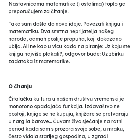
Nastavnicama matematike (i ostalima) toplo ga
preporučujem za čitanje.
Tako sam došla do nove ideje. Povezati knjigu i
matematiku. Dva smrtna neprijatelja našeg
naroda, odmah poslije propuha, koji dokazano
ubija. Ali ne kao u vicu kada na pitanje:
Uz koju ste
knjigu najviše plakali?
, odgovor bude:
Uz zbirku
zadataka iz matematike
.
O čitanju
Čitalačka kultura u našem društvu vremenski je
monotono opadajaća funkcija. Izdavaštvo ne
postoji, knjige se ne kupuju, knjižare se pretvaraju
u nargila barove... Čuvam živo sjećanje na ratni
period kada sam s prozora svoje sobe, u mraku,
često viđala starijeg gospodina, u zgradi