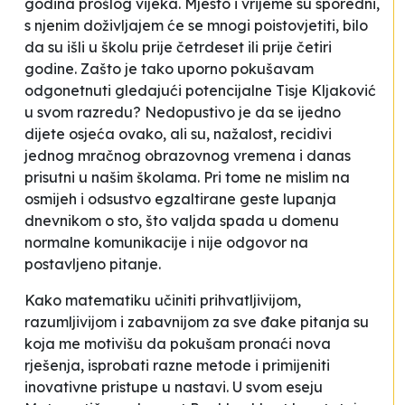
godina prošlog vijeka. Mjesto i vrijeme su sporedni,
s njenim doživljajem će se mnogi poistovjetiti, bilo
da su išli u školu prije četrdeset ili prije četiri
godine. Zašto je tako uporno pokušavam
odgonetnuti gledajući potencijalne Tisje Kljaković
u svom razredu? Nedopustivo je da se ijedno
dijete osjeća ovako, ali su, nažalost, recidivi
jednog mračnog obrazovnog vremena i danas
prisutni u našim školama. Pri tome ne mislim na
osmijeh i odsustvo egzaltirane geste lupanja
dnevnikom o sto, što valjda spada u domenu
normalne komunikacije i nije odgovor na
postavljeno pitanje.
Kako matematiku učiniti prihvatljivijom,
razumljivijom i zabavnijom za sve đake pitanja su
koja me motivišu da pokušam pronaći nova
rješenja, isprobati razne metode i primijeniti
inovativne pristupe u nastavi. U svom eseju