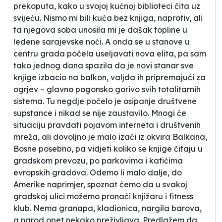
prekoputa, kako u svojoj kućnoj biblioteci čita uz
svijeću. Nismo mi bili kuća bez knjiga, naprotiv, ali
ta njegova soba unosila mi je dašak topline u
ledene sarajevske noći. A onda se u stanove u
centru grada počela useljavati
nova elita
, pa sam
tako jednog dana spazila da je novi stanar sve
knjige izbacio na balkon, valjda ih pripremajući za
ogrjev – glavno pogonsko gorivo svih totalitarnih
sistema. Tu negdje počelo je osipanje društvene
supstance i nikad se nije zaustavilo. Mnogi će
situaciju pravdati pojavom interneta i društvenih
mreža, ali dovoljno je malo izaći iz okvira Balkana,
Bosne posebno, pa vidjeti koliko se knjige čitaju u
gradskom prevozu, po parkovima i kafićima
evropskih gradova. Odemo li malo dalje, do
Amerike naprimjer, spoznat ćemo da u svakoj
gradskoj ulici možemo pronaći knjižaru i fitness
klub. Nema granapa, kladionica, nargila barova,
a narod opet nekako preživljava. Predlažem da