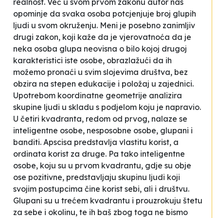
realnost. Već u svom prvom zakonu autor nas
opominje da
svaka osoba potcjenjuje broj glupih
ljudi u svom okruženju
. Meni je posebno zanimljiv
drugi zakon, koji kaže da je
vjerovatnoća da je
neka osoba glupa neovisna o bilo kojoj drugoj
karakteristici iste osobe
, obrazlažući da ih
možemo pronaći u svim slojevima društva, bez
obzira na stepen edukacije i položaj u zajednici.
Upotrebom koordinatne geometrije analizira
skupine ljudi u skladu s podjelom koju je napravio.
U četiri kvadranta, redom od prvog, nalaze se
inteligentne osobe, nesposobne osobe, glupani i
banditi. Apscisa predstavlja vlastitu korist, a
ordinata korist za druge. Pa tako inteligentne
osobe, koju su u prvom kvadrantu, gdje su obje
ose pozitivne, predstavljaju skupinu ljudi koji
svojim postupcima čine korist sebi, ali i društvu.
Glupani su u trećem kvadrantu i prouzrokuju štetu
za sebe i okolinu, te ih baš zbog toga ne bismo