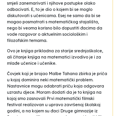
smjeli zanemarivati i njihove postupke olako
odbacivati. E, to je dio o kojem bi se moglo
diskutovati s učenicama. Esej ne samo da bi se
mogao posmatrati s matematičkog stajališta,
nego bi veoma korisno bilo dopustiti đacima da
vode razgovor o aktuelnim sociološkim i
filozofskim temama.
Ovo je knjiga prikladna za starije srednjoškolce,
ali čitanje knjiga na matematici izvodivo je i za
mlađe učenice i učenike.
Čovjek koji je brojao
Malbe Tahana zbirka je priča
u kojoj dominira neki matematički problem.
Nastavnice mogu odabrati priču koja odgovara
uzrastu djece. Moram dodati da je to knjiga na
kojoj smo zasnovali
Prvi matematički filmski
festival
realizovan u upravo završenoj školskoj
godini, a na kojem su đaci Druge gimnazije iz