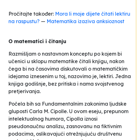
Pročitajte također:
Mora li moje dijete čitati lektiru
na raspustu?
—
Matematika izaziva anksioznost
O matematici i čitanju
Razmišljam o nastavnom konceptu po kojem bi
učenici u sklopu matematike čitali knjigu, nakon
čega bi na časovima diskutovali o matematičkim
idejama iznesenim u toj, nazovimo je, lektiri. Jedna
knjiga godišnje, bez pritiska i nama svojstvenog
pretjerivanja.
Počela bih sa
Fundamentalnim zakonima ljudske
gluposti
Carla M. Cipolle. U ovom eseju, prepunom
intelektualnog humora, Cipolla iznosi
pseudonaučnu analizu, zasnovanu na fiktivnim
podacima, oslikavajući otrežnjujuću društvenu