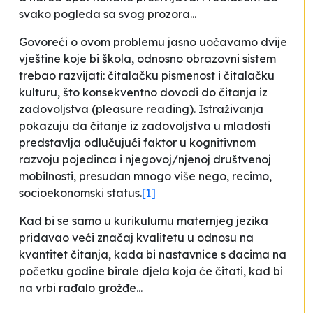
svako pogleda sa svog prozora...
Govoreći o ovom problemu jasno uočavamo dvije
vještine koje bi škola, odnosno obrazovni sistem
trebao razvijati: čitalačku pismenost i čitalačku
kulturu, što konsekventno dovodi do čitanja iz
zadovoljstva (
pleasure reading
). Istraživanja
pokazuju da čitanje iz zadovoljstva u mladosti
predstavlja odlučujući faktor u kognitivnom
razvoju pojedinca i njegovoj/njenoj društvenoj
mobilnosti, presudan mnogo više nego, recimo,
socioekonomski status.
[1]
Kad bi se samo u kurikulumu maternjeg jezika
pridavao veći značaj kvalitetu u odnosu na
kvantitet čitanja, kada bi nastavnice s đacima na
početku godine birale djela koja će čitati, kad bi
na vrbi rađalo grožđe...