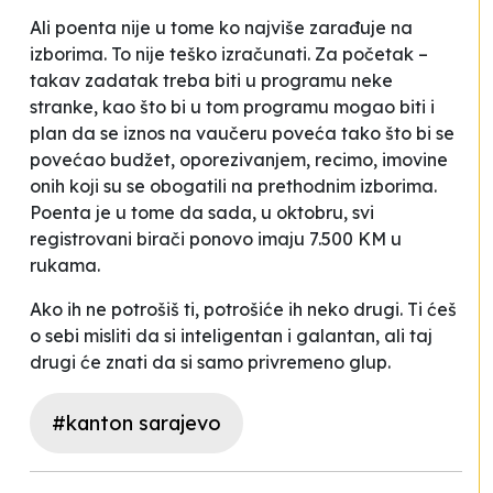
Ali poenta nije u tome ko najviše zarađuje na
izborima. To nije teško izračunati. Za početak –
takav zadatak treba biti u programu neke
stranke, kao što bi u tom programu mogao biti i
plan da se iznos na vaučeru poveća tako što bi se
povećao budžet, oporezivanjem, recimo, imovine
onih koji su se obogatili na prethodnim izborima.
Poenta je u tome da sada, u oktobru, svi
registrovani birači ponovo imaju 7.500 KM u
rukama.
Ako ih ne potrošiš ti, potrošiće ih neko drugi. Ti ćeš
o sebi misliti da si inteligentan i galantan, ali taj
drugi će znati da si samo privremeno glup.
#kanton sarajevo