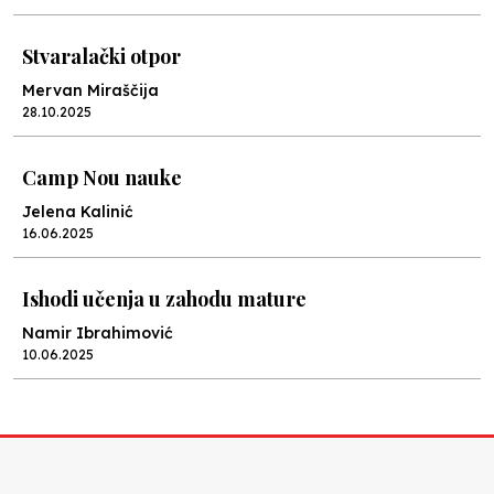
Stvaralački otpor
Mervan Miraščija
28.10.2025
Camp Nou nauke
Jelena Kalinić
16.06.2025
Ishodi učenja u zahodu mature
Namir Ibrahimović
10.06.2025
Kraj školske godine, fotofiniš
Anes Osmić
04.06.2025