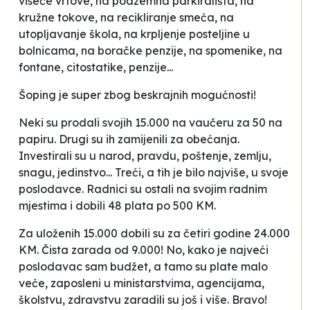
viseće vrtove, na podzemna parkirališta, na
kružne tokove, na recikliranje smeća, na
utopljavanje škola, na krpljenje posteljine u
bolnicama, na boračke penzije, na spomenike, na
fontane, citostatike, penzije...
Šoping je super zbog beskrajnih mogućnosti!
Neki su prodali svojih 15.000 na vaučeru za 50 na
papiru. Drugi su ih zamijenili za obećanja.
Investirali su u narod, pravdu, poštenje, zemlju,
snagu, jedinstvo... Treći, a tih je bilo najviše, u svoje
poslodavce. Radnici su ostali na svojim radnim
mjestima i dobili 48 plata po 500 KM.
Za uloženih 15.000 dobili su za četiri godine 24.000
KM. Čista zarada od 9.000! No, kako je najveći
poslodavac sam budžet, a tamo su plate malo
veće, zaposleni u ministarstvima, agencijama,
školstvu, zdravstvu zaradili su još i više. Bravo!