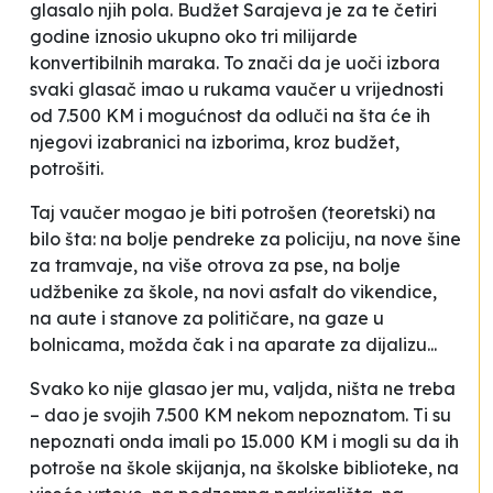
glasalo njih pola. Budžet Sarajeva je za te četiri
godine iznosio ukupno oko tri milijarde
konvertibilnih maraka. To znači da je uoči izbora
svaki glasač imao u rukama vaučer u vrijednosti
od 7.500 KM i mogućnost da odluči na šta će ih
njegovi izabranici na izborima, kroz budžet,
potrošiti.
Taj vaučer mogao je biti potrošen (teoretski) na
bilo šta: na bolje pendreke za policiju, na nove šine
za tramvaje, na više otrova za pse, na bolje
udžbenike za škole, na novi asfalt do vikendice,
na aute i stanove za političare, na gaze u
bolnicama, možda čak i na aparate za dijalizu...
Svako ko nije glasao jer mu, valjda, ništa ne treba
– dao je svojih 7.500 KM nekom nepoznatom. Ti su
nepoznati onda imali po 15.000 KM i mogli su da ih
potroše na škole skijanja, na školske biblioteke, na