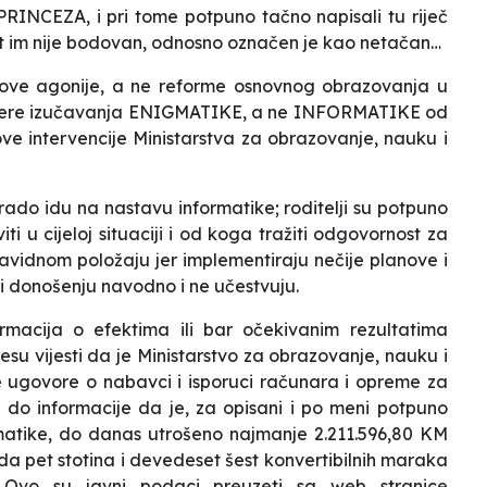
RINCEZA, i pri tome potpuno tačno napisali tu riječ
at im nije bodovan, odnosno označen je kao netačan…
m ove agonije, a ne reforme osnovnog obrazovanja u
imjere izučavanja ENIGMATIKE, a ne INFORMATIKE od
ve intervencije Ministarstva za obrazovanje, nauku i
rado idu na nastavu informatike; roditelji su potpuno
ti u cijeloj situaciji i od koga tražiti odgovornost za
nezavidnom položaju jer implementiraju nečije planove i
i donošenju navodno i ne učestvuju.
ormacija o efektima ili bar očekivanim rezultatima
u vijesti da je Ministarstvo za obrazovanje, nauku i
 ugovore o nabavci i isporuci računara i opreme za
 do informacije da je, za opisani i po meni potpuno
matike, do danas utrošeno najmanje 2.211.596,80 KM
ada pet stotina i devedeset šest konvertibilnih maraka
). Ovo su javni podaci preuzeti sa web stranice