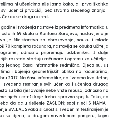
ljima ni učenicima nije jasno kako, ali prva školska
 svi učenici prvačići, bez stvarno stečenog znanja i
e. Čekao se drugi razred.
godine izvođenja nastave iz predmeta informatika u
 ostalih 69 škola u Kantonu Sarajevo, nastavljeno je
novo je Ministarstvo za obrazovanje, nauku i mlade
i još 70 kompleta računara, nastavlja se obuka učitelja
 programe, odnosno pripremaju udžbenike… I dalje
arijih razreda startuju računare i opremu za učitelje i
tog jednog časa informatike sedmično. Djeca su, uz
letima i bojenja geometrijskih oblika na računarima,
mbru 2017. Na času informatike, na “veoma kvalitetnoj
e izvedeno testiranje svih učenika i učenica drugog
testa su bila rješavanje neke vrste rebusa, odnosno na
ne riječi i crteži koje treba ispravno spojiti. Tako, na
reba da daju rješenje ZASLON; spoj riječi S NAMA i
enje SVILA… Svaka sličnost s izvedenim testiranjem je
Ako su djeca, u drugom navedenom primjeru, kojim