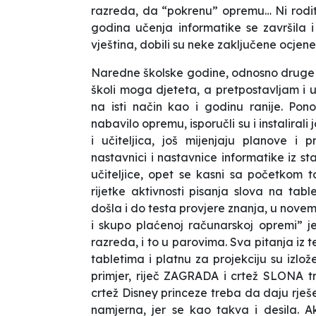
razreda, da “pokrenu” opremu… Ni rodite
godina učenja informatike se završila i
vještina, dobili su neke zaključene ocjen
Naredne školske godine, odnosno druge 
školi moga djeteta, a pretpostavljam i u
na isti način kao i godinu ranije. Po
nabavilo opremu, isporučli su i instaliral
i učiteljica, još mijenjaju planove i
nastavnici i nastavnice informatike iz st
učiteljice, opet se kasni sa početkom 
rijetke aktivnosti pisanja slova na tab
došla i do testa provjere znanja, u nove
i skupo plaćenoj računarskoj opremi” j
razreda, i to u parovima. Sva pitanja iz 
tabletima i platnu za projekciju su izlože
primjer, riječ ZAGRADA i crtež SLONA t
crtež Disney princeze treba da daju rješ
namjerna, jer se kao takva i desila. 