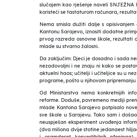
slučajem kao rješenje naveli SNJEŽNA P
koristeći se tastaturom računara, rezult
Nema smisla dužiti dalje s opisivanje
Kantonu Sarajevo, iznositi dodatne pr
prvog razreda osnovne škole, rezultati o
mlade su stvarno žalosni.
Da zaključim: Djeci je dosadno i sada ne
nezadovoljni i ne znaju ni kako se postavi
aktuelni haos; učitelji i učiteljice su u 
programe, pošto u njihovom pripremanju 
Od Ministarstva nema konkretnijih inf
reforme. Doduše, povremeno mediji prenes
mlade Kantona Sarajevo potpisalo nove
sve škole u Sarajevu. Tako sam i došao
neuspješan eksperiment uvođenja infor
(dva miliona dvije stotine jedanaest hilj
i osamdeset konvertibilnih pfeninga