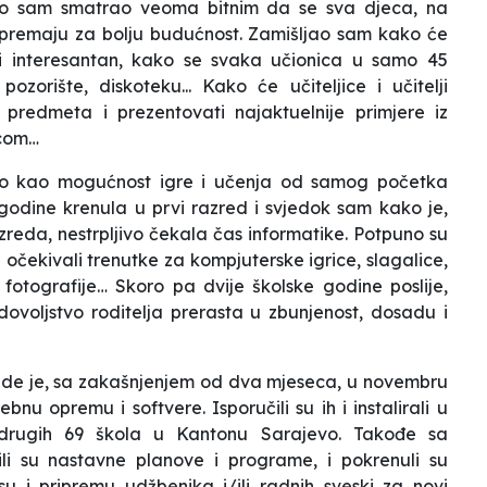
ko sam smatrao veoma bitnim da se sva djeca, na
ipremaju za bolju budućnost. Zamišljao sam kako će
i interesantan, kako se svaka učionica u samo 45
ozorište, diskoteku... Kako će učiteljice i učitelji
 predmeta i prezentovati najaktuelnije primjere iz
ecom…
veno kao mogućnost igre i učenja od samog početka
e godine krenula u prvi razred i svjedok sam kako je,
reda, nestrpljivo čekala čas informatike. Potpuno su
 i očekivali trenutke za kompjuterske igrice, slagalice,
fotografije… Skoro pa dvije školske godine poslije,
dovoljstvo roditelja prerasta u zbunjenost, dosadu i
lade je, sa zakašnjenjem od dva mjeseca, u novembru
bnu opremu i softvere. Isporučili su ih i instalirali u
 drugih 69 škola u Kantonu Sarajevo. Takođe sa
li su nastavne planove i programe, i pokrenuli su
i su i pripremu udžbenika i/ili radnih sveski za novi