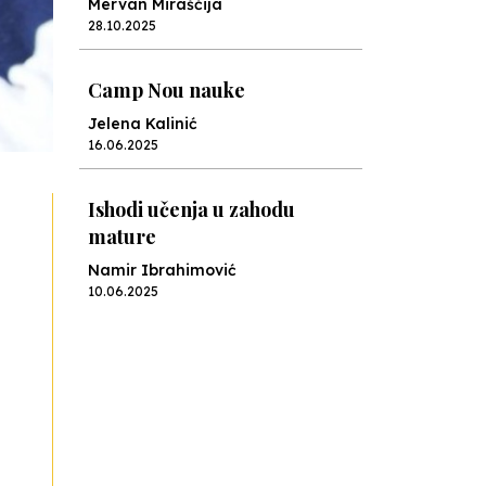
Mervan Miraščija
28.10.2025
Camp Nou nauke
Jelena Kalinić
16.06.2025
Ishodi učenja u zahodu
mature
Namir Ibrahimović
10.06.2025
Kraj školske godine, fotofiniš
Anes Osmić
04.06.2025
Reformar’s Coming