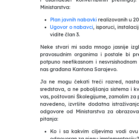
Ministarstva:
Plan javnih nabavki
realizovanih u 20
Ugovor o nabavci
, isporuci, instala
vidite član 3.
Neke stvari mi sada mnogo jasnije izg
pravosudnim organima i postale bi pr
potpuno neefikasnom i nesvrsishodnom 
nas građana Kantona Sarajevo.
Ja ne mogu čekati treći razred, nasta
sredstava, a ne poboljšanja sistema i 
vas, poštovani Školegijume, zamolim za 
navedeno, izvršite dodatna istraživan
odgovore od Ministarstva za obrazova
pitanja:
Ko i sa kakvim ciljevima vodi ov
odgovoran za njenu implementaciju