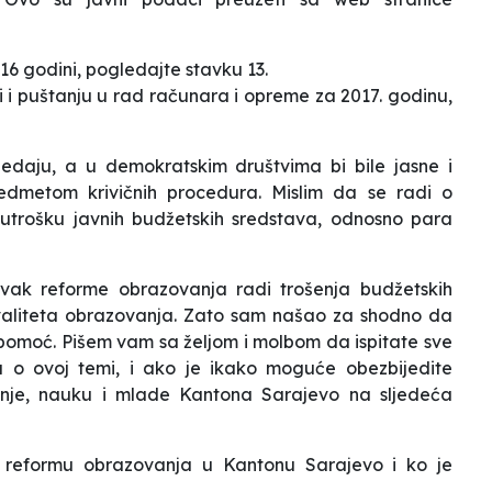
16 godini, pogledajte stavku 13.
ciji i puštanju u rad računara i opreme za 2017. godinu,
ledaju, a u demokratskim društvima bi bile jasne i
edmetom krivičnih procedura. Mislim da se radi o
utrošku javnih budžetskih sredstava, odnosno para
vak reforme obrazovanja radi trošenja budžetskih
kvaliteta obrazovanja. Zato sam našao za shodno da
pomoć. Pišem vam sa željom i molbom da ispitate sve
ja o ovoj temi, i ako je ikako moguće obezbijedite
nje, nauku i mlade Kantona Sarajevo na sljedeća
u reformu obrazovanja u Kantonu Sarajevo i ko je
?