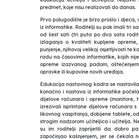
predmet, koje nisu realizovali do danas.
Prvo polugodište je brzo prošlo i djeca,
iz informatike. Roditelji su pak imali tri
od šest sati (tri puta po dva sata rodit
izlaganja o kvaliteti kupljene opreme
punjenje, njihovoj velikoj osjetljivosti t
radu na časovima informatike, kojih nije
opreme izazvanog padom, oštećenjem il
opravke ili kupovine novih uređaja.
Edukacija nastavnog kadra se nastavila 
konačno i nastava iz informatike počel
dijelove računara i opreme (monitore, 
izrezivali isprintane dijelove računara s A
likovnog vaspitanja, dobijene tablete, od
strogim nadzorom učiteljica i učitelja.
su im roditelji zaprijetili da dobro
započinjao kašnjenjem, jer se čekala na