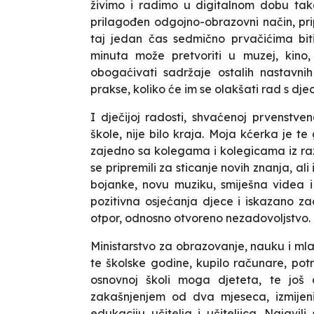
živimo i radimo u digitalnom dobu ta
prilagođen odgojno-obrazovni način, pr
taj jedan čas sedmično prvačićima bit
minuta može pretvoriti u muzej, kino, p
obogaćivati sadržaje ostalih nastavnih
prakse, koliko će im se olakšati rad s dj
I dječijoj radosti, shvaćenoj prvenst
škole, nije bilo kraja. Moja kćerka je t
zajedno sa kolegama i kolegicama iz raz
se pripremili za sticanje novih znanja, ali
bojanke, novu muziku, smiješna videa i 
pozitivna osjećanja djece i iskazano za
otpor, odnosno otvoreno nezadovoljstvo.
Ministarstvo za obrazovanje, nauku i m
te školske godine, kupilo računare, potre
osnovnoj školi moga djeteta, te još
zakašnjenjem od dva mjeseca, izmijeni
edukaciju učitelja i učiteljica. Najavil