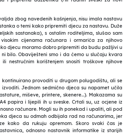
 valjda zbog navedenih kašnjenja, nisu imala nastavu
 sastanka o temi kako pripremiti djecu za nastavu. Duže
eljskih sastanaka), s ostalim roditeljima, slušao sam
, visokim cijenama računara i ormarića za njihovo
e kako djecu moramo dobro pripremiti da budu pažljivi u
 ni bilo. Obaviješteni smo i da ćemo u slučaju kvara
i nestručnim korištenjem snositi troškove njihove
kontinuirano provoditi u drugom polugodištu, ali se
a izvoditi. Jednom sedmično djeca su napamet učila
tastature, miševe, printere, skenere…). Makazama su
4 papira i lijepili ih u sveske. Crtali su, uz ocjene iz
nosno računare. Mogli su ih ponekad i upaliti, ali pod
 Neka djeca su odmah odbijala rad na računarima, jer
 paze kako da rukuju opremom. Skoro svaki čas je
stavnica, odnosno nastavnik informatike iz starijih