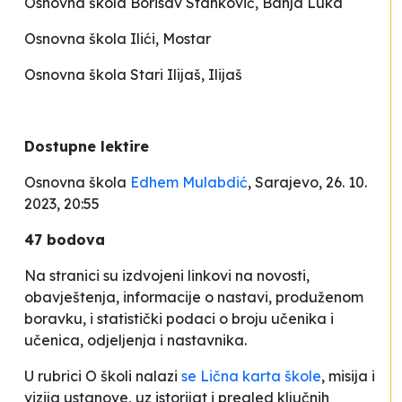
Osnovna škola
Borisav Stanković
, Banja Luka
Osnovna škola
Ilići
, Mostar
Osnovna škola
Stari Ilijaš
, Ilijaš
Dostupne lektire
Osnovna škola
Edhem Mulabdić
, Sarajevo, 26. 10.
2023, 20:55
47 bodova
Na stranici su izdvojeni linkovi na novosti,
obavještenja, informacije o nastavi, produženom
boravku, i statistički podaci o broju učenika i
učenica, odjeljenja i nastavnika.
U rubrici
O školi
nalazi
se
Lična karta škole
,
misija i
vizija ustanove, uz istorijat i pregled ključnih