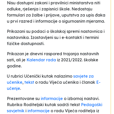
Nisu dostupni zakoni i pravilnici ministarstva niti
odluke, rješenja i zapisnici škole. Nedostaju
formulari za žalbe i prijave, uputstva za upis đaka
u prvi razred i informacije o sigurnosnim mjerama.
Prikazani su podaci o školskoj spremi nastavnica i
nastavnika. Izostavljeni su i e-kontakti i termini
fizičke dostupnosti.
Prikazan je dnevni raspored trajanja nastavnih
sati, ali je
Kalendar rada
iz 2021/2022. školske
godine.
U rubrici
Učenički kutak
nalazimo
savjete za
učenike
,
tekst
o radu Vijeća učenika i članak
E-
učenje
.
Prezentovane su
informacije
o izbornoj nastavi.
Rubrika
Roditeljski kutak
sadrži tekst
Pedagoški
savjetnik
i
informacije
o radu Vijeća roditelja iz