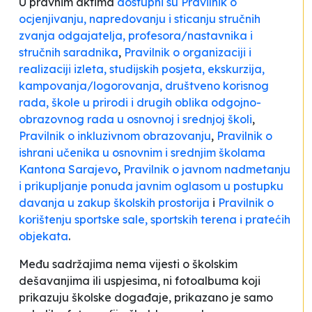
U pravnim aktima
dostupni su
Pravilnik o
ocjenjivanju, napredovanju i sticanju stručnih
zvanja odgajatelja, profesora/nastavnika i
stručnih saradnika
,
Pravilnik o organizaciji i
realizaciji izleta, studijskih posjeta, ekskurzija,
kampovanja/logorovanja, društveno korisnog
rada, škole u prirodi i drugih oblika odgojno-
obrazovnog rada u osnovnoj i srednjoj školi
,
Pravilnik o inkluzivnom obrazovanju
,
Pravilnik o
ishrani učenika u osnovnim i srednjim školama
Kantona Sarajevo
,
Pravilnik o javnom nadmetanju
i prikupljanje ponuda javnim oglasom u postupku
davanja u zakup školskih prostorija
i
Pravilnik o
korištenju sportske sale, sportskih terena i pratećih
objekata
.
Među sadržajima nema vijesti o školskim
dešavanjima ili uspjesima, ni fotoalbuma koji
prikazuju školske događaje, prikazano je samo