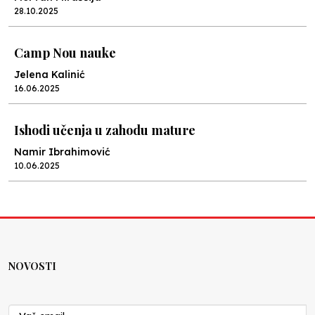
28.10.2025
Camp Nou nauke
Jelena Kalinić
16.06.2025
Ishodi učenja u zahodu mature
Namir Ibrahimović
10.06.2025
Kraj školske godine, fotofiniš
Anes Osmić
04.06.2025
NOVOSTI
Reformar’s Coming
Nenad Veličković