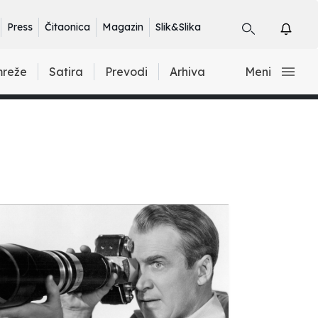
Press
Čitaonica
Magazin
Slik&Slika
mreže
Satira
Prevodi
Arhiva
Meni