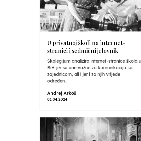
U privatnoj školi na internet-
stranici i sedmični jelovnik
Školegijum analizira internet-stranice škola 
BiH jer su one važne za komunikacija sa
zajednicom, ali i jer i za njih vrijede
određen...
Andrej Arkoš
01.04.2024