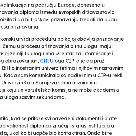
kvalifikacija na području Europe, donesena u
iznavanja diploma između evropskih država stavio
oizilazi da bi troškovi priznavanja trebali da budu
cesa priznavanja.
akonski utvrdi proceduru po kojoj obavlja priznavanje
pri čemu u procesu priznavanja bitnu ulogu imaju
šoj zemlji tu ulogu ima «Centar za informisanje i
kog obrazovanja»,
CIP
. Uloga CIP-a je da pruži
BiH o inostranim univerzitetima i njihovim nastavnim
 Kada sam komunicirala sa nadležnim u CIP-u rekli
e Univerziteta u Sarajevu samo u iznimnim
uciji koju univerzitetska komisija ne može akademski
ova uloga sasvim sekundarna.
ila, kad se prilože svi navedeni dokumenti i plate
tao validnost diploma i značaj i status institucija u
, ukoliko bi uopće bio kontaktiran. Onda bi te