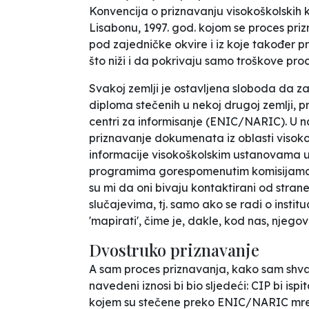
Konvencija o priznavanju visokoškolskih 
Lisabonu, 1997. god. kojom se proces pr
pod zajedničke okvire i iz koje također pr
što niži i da pokrivaju samo troškove pro
Svakoj zemlji je ostavljena sloboda da z
diploma stečenih u nekoj drugoj zemlji, 
centri za informisanje (ENIC/NARIC). U na
priznavanje dokumenata iz oblasti viso
informacije visokoškolskim ustanovama u 
programima gorespomenutim komisijama.
su mi da oni bivaju kontaktirani od stran
slučajevima, tj. samo ako se radi o instit
'mapirati', čime je, dakle, kod nas, njeg
Dvostruko priznavanje
A sam proces priznavanja, kako sam shvat
navedeni iznosi bi bio sljedeći: CIP bi ispi
kojem su stečene preko ENIC/NARIC mreža