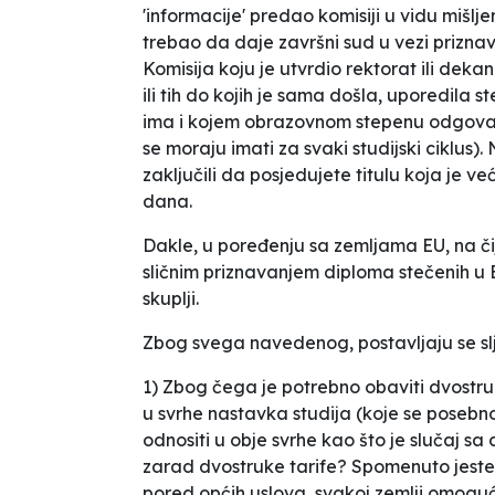
'informacije' predao komisiji u vidu mišlj
trebao da daje završni sud u vezi priznava
Komisija koju je utvrdio rektorat ili dek
ili tih do kojih je sama došla, uporedila s
ima i kojem obrazovnom stepenu odgovaraj
se moraju imati za svaki studijski ciklus)
zaključili da posjedujete titulu koja je v
dana.
Dakle, u poređenju sa zemljama EU, na č
sličnim priznavanjem diploma stečenih u B
skuplji.
Zbog svega navedenog, postavljaju se sl
1) Zbog čega je potrebno obaviti dvostru
u svrhe nastavka studija (koje se posebno
odnositi u obje svrhe kao što je slučaj s
zarad dvostruke tarife? Spomenuto jest
pored općih uslova, svakoj zemlji omogu