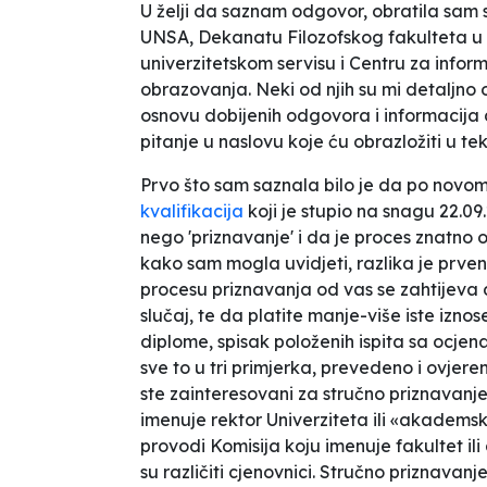
U želji da saznam odgovor, obratila sam 
UNSA, Dekanatu Filozofskog fakulteta u 
univerzitetskom servisu i Centru za infor
obrazovanja. Neki od njih su mi detaljno o
osnovu dobijenih odgovora i informacija
pitanje u naslovu koje ću obrazložiti u tek
Prvo što sam saznala bilo je da po novo
kvalifikacija
koji je stupio na snagu 22.09.2
nego 'priznavanje' i da je proces znatn
kako sam mogla uvidjeti, razlika je prvenst
procesu priznavanja od vas se zahtijeva d
slučaj, te da platite manje-više iste izno
diplome, spisak položenih ispita sa ocjena
sve to u tri primjerka, prevedeno i ovjer
ste zainteresovani za stručno priznavanje
imenuje rektor Univerziteta ili «akademsk
provodi Komisija koju imenuje fakultet ili
su različiti cjenovnici. Stručno priznavan