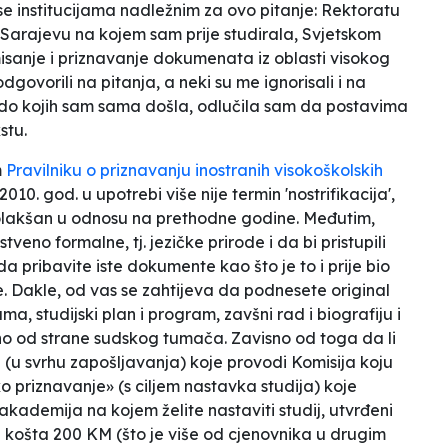
se institucijama nadležnim za ovo pitanje: Rektoratu
Sarajevu na kojem sam prije studirala, Svjetskom
misanje i priznavanje dokumenata iz oblasti visokog
dgovorili na pitanja, a neki su me ignorisali i na
 do kojih sam sama došla, odlučila sam da postavima
stu.
m
Pravilniku o priznavanju inostranih visokoškolskih
010. god. u upotrebi više nije termin 'nostrifikacija',
o olakšan u odnosu na prethodne godine. Međutim,
veno formalne, tj. jezičke prirode i da bi pristupili
a pribavite iste dokumente kao što je to i prije bio
se. Dakle, od vas se zahtijeva da podnesete original
ma, studijski plan i program, zavšni rad i biografiju i
eno od strane sudskog tumača. Zavisno od toga da li
 (u svrhu zapošljavanja) koje provodi Komisija koju
o priznavanje» (s ciljem nastavka studija) koje
 akademija na kojem želite nastaviti studij, utvrđeni
je košta 200 KM (što je više od cjenovnika u drugim