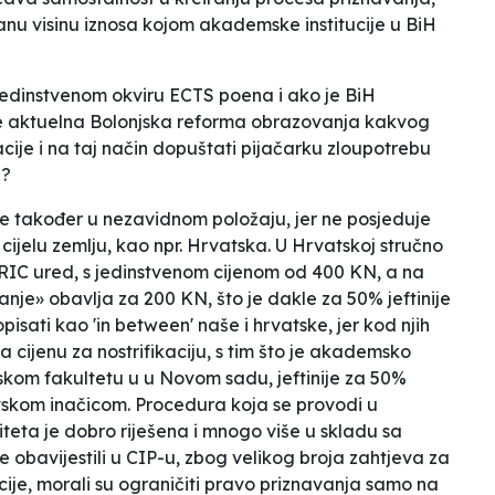
anu visinu iznosa kojom akademske institucije u BiH
jedinstvenom okviru ECTS poena i ako je BiH
j je aktuelna Bolonjska reforma obrazovanja kakvog
kacije i na taj način dopuštati pijačarku zloupotrebu
u?
e također u nezavidnom položaju, jer ne posjeduje
 cijelu zemlju, kao npr. Hrvatska. U Hrvatskoj stručno
IC ured, s jedinstvenom cijenom od 400 KN, a na
nje» obavlja za 200 KN, što je dakle za 50% jeftinije
opisati kao 'in between' naše i hrvatske, jer kod njih
 cijenu za nostrifikaciju, s tim što je akademsko
fskom fakultetu u u Novom sadu, jeftinije za 50%
vskom inačicom. Procedura koja se provodi u
iteta je dobro riješena i mnogo više u skladu sa
obavijestili u CIP-u, zbog velikog broja zahtjeva za
cije, morali su ograničiti pravo priznavanja samo na