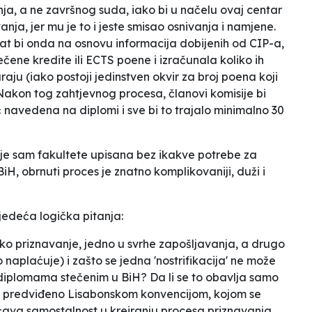
enja, a ne završnog suda, iako bi u načelu ovaj centar
nja, jer mu je to i jeste smisao osnivanja i namjene.
anat bi onda na osnovu informacija dobijenih od CIP-a,
tečene kredite ili ECTS poene i izračunala koliko ih
u (iako postoji jedinstven okvir za broj poena koji
. Nakon tog zahtjevnog procesa, članovi komisije bi
eć navedena na diplomi i sve bi to trajalo minimalno 30
ije sam fakultete upisana bez ikakve potrebe za
iH, obrnuti proces je znatno komplikovaniji, duži i
jedeća logička pitanja:
ko priznavanje, jedno u svrhe zapošljavanja, a drugo
 naplaćuje) i zašto se jedna 'nostrifikacija' ne može
a diplomama stečenim u BiH? Da li se to obavlja samo
e predviđeno Lisabonskom konvencijom, kojom se
ćava samostalnost u kreiranju procesa priznavanja,