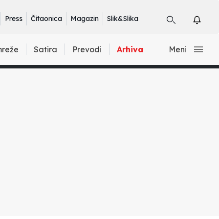
Press
Čitaonica
Magazin
Slik&Slika
mreže
Satira
Prevodi
Arhiva
Meni