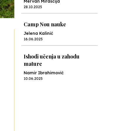
Mervan Miraščija
28.10.2025
Camp Nou nauke
Jelena Kalinić
16.06.2025
Ishodi učenja u zahodu
mature
Namir Ibrahimović
10.06.2025
Kraj školske godine, fotofiniš
Anes Osmić
04.06.2025
Reformar’s Coming