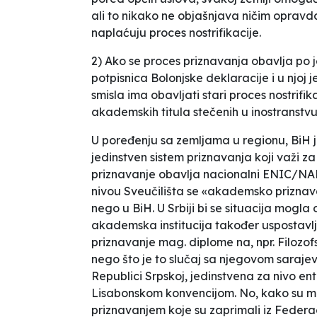
ali to nikako ne objašnjava ničim opravd
naplaćuju proces nostrifikacije.
2) Ako se proces priznavanja obavlja po 
potpisnica Bolonjske deklaracije i u njo
smisla ima obavljati stari proces nostrifi
akademskih titula stečenih u inostranstv
U poređenju sa zemljama u regionu, BiH j
jedinstven sistem priznavanja koji važi za
priznavanje obavlja nacionalni ENIC/NAR
nivou Sveučilišta se «akademsko priznava
nego u BiH. U Srbiji bi se situacija mogla 
akademska institucija također uspostavlja
priznavanje mag. diplome na, npr. Filozo
nego što je to slučaj sa njegovom saraje
Republici Srpskoj, jedinstvena za nivo ent
Lisabonskom konvencijom. No, kako su me 
priznavanjem koje su zaprimali iz Federa