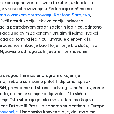
skom cijena varira i svaki fakultet, u skladu sa
 je visoko obrazovanje u Federaciji uređeno na
kona o visokom obrazovanju Kantona Sarajevo
,
vrši nostrifikaciju i ekvivalenciju, odnosno
ikacija posredstvom organizacionih jedinica, odnosno
skladu sa ovim Zakonom;'' Drugim riječima, svakoj
oda da formira jedinicu i utvrđuje cjenovnik i u
roces nostrifikacije kao što je i prije bio slučaj i za
M, zavisno od toga zahtijevate li priznavanje
a dvogodišnji master program u kojem je
ta, trebala sam samo priložiti diplomu i spisak
 BiH, prevedene od strane sudskog tumača i ovjerene
da, od mene se nije zahtijevalo ništa slično
je. Ista situacija je bila i sa studentima koji su
njene Države ili Brazil, a ne samo studentima iz Evrope
onvencije
. Lisabonska konvencija je, da utvrdimo,