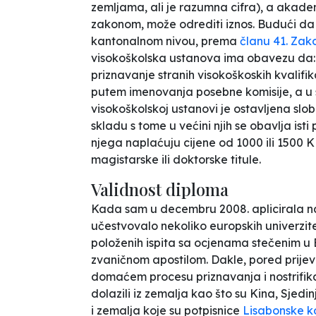
zemljama, ali je razumna cifra), a akadem
zakonom, može odrediti iznos. Budući da
kantonalnom nivou, prema
članu 41. Za
visokoškolska ustanova ima obavezu da: ''
priznavanje stranih visokoškoskih kvalif
putem imenovanja posebne komisije, a u 
visokoškolskoj ustanovi je ostavljena slob
skladu s tome u većini njih se obavlja isti p
njega naplaćuju cijene od 1000 ili 1500 K
magistarske ili doktorske titule.
Validnost diploma
Kada sam u decembru 2008. aplicirala n
učestvovalo nekoliko europskih univerzite
položenih ispita sa ocjenama stečenim u
zvaničnom apostilom. Dakle, pored prijevo
domaćem procesu priznavanja i nostrifikaci
dolazili iz zemalja kao što su Kina, Sjedi
i zemalja koje su potpisnice
Lisabonske k