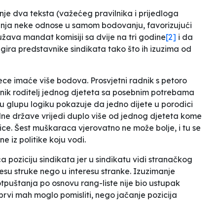
enje dva teksta (važećeg pravilnika i prijedloga
ijenja neke odnose u samom bodovanju, favorizujući
ava mandat komisiji sa dvije na tri godine
[2]
i da
ilegira predstavnike sindikata tako što ih izuzima od
ece imaće više bodova. Prosvjetni radnik s petoro
dnik roditelj jednog djeteta sa posebnim potrebama
u glupu logiku pokazuje da jedno dijete u porodici
alne države vrijedi duplo više od jednog djeteta kome
ce. Šest muškaraca vjerovatno ne može bolje, i tu se
e iz politike koju vodi.
a poziciju sindikata jer u sindikatu vidi stranačkog
resu struke nego u interesu stranke. Izuzimanje
tpuštanja po osnovu rang-liste nije bio ustupak
prvi mah moglo pomisliti, nego jačanje pozicija