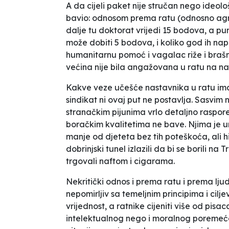
A da cijeli paket nije stručan nego ideolo
bavio: odnosom prema ratu (odnosno agres
dalje tu doktorat vrijedi 15 bodova, a p
može dobiti 5 bodova, i koliko god ih nap
humanitarnu pomoć i vagalac riže i brašn
većina nije bila angažovana u ratu na nači
Kakve veze učešće nastavnika u ratu ima
sindikat ni ovaj put ne postavlja. Sasvim 
stranačkim pijunima vrlo detaljno raspore
boračkim kvalitetima ne bave. Njima je u
manje od djeteta bez tih poteškoća, ali hin
dobrinjski tunel izlazili da bi se borili na Tr
trgovali naftom i cigarama.
Nekritički odnos i prema ratu i prema ljud
nepomirljiv sa temeljnim principima i cilje
vrijednost, a ratnike cijeniti više od pis
intelektualnog nego i moralnog poremeća