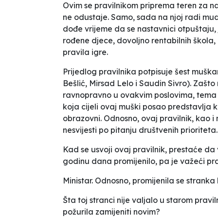
Ovim se pravilnikom priprema teren za na
ne odustaje. Samo, sada na njoj radi mud
dođe vrijeme da se nastavnici otpuštaju, je
rođene djece, dovoljno rentabilnih škola
pravila
igre
.
Prijedlog pravilnika potpisuje šest muška
Bešlić, Mirsad Lelo i Saudin Sivro). Zašto
ravnopravno u ovakvim poslovima, tema j
koja cijeli ovaj
muški posao
predstavlja ka
obrazovni. Odnosno, ovaj pravilnik, kao i 
nesvijesti po pitanju društvenih prioriteta.
Kad se usvoji ovaj pravilnik, prestaće da 
godinu dana promijenilo, pa je važeći pra
Ministar. Odnosno, promijenila se strank
Šta toj stranci nije valjalo u starom pravi
požurila zamijeniti novim?