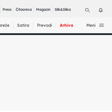
Press
Čitaonica
Magazin
Slik&Slika
mreže
Satira
Prevodi
Arhiva
Meni