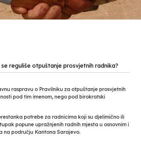
m se reguliše otpuštanje prosvjetnih radnika?
javnu raspravu o Pravilniku za otpuštanje prosvjetnih
vnosti pod tim imenom, nego pod birokratski
restanka potrebe za radnicima koji su djelimično ili
stupak popune upražnjenih radnih mjesta u osnovnim i
a na području Kantona Sarajevo
.