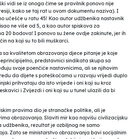
ški vidi se iz onoga čime se pravilnik ponovo nije
iji, kako se taj rat u ovom dokumentu naziva). I
uno učešće u ratu 45! Kao autor udžbenika nastavnik
isao ne više od 5, a kao autor spiskova za
a 20 bodova! I ponovo su žene ovdje zakinute, jer ih
n na koji su to bili muškarci.
 sa kvalitetom obrazovanja djece pitanje je koje
neprincipijelno, predstavnici sindikata skupa sa
đuju svoje poenčiće nastavnicima, ali se njihovim
redu da dijete s poteškoćama u razvoju vrijedi duplo
jski prihvataju da isto vrijede i oni koji su kroz
eskavici i Zvijezdi i oni koji su u tunel ulazili da bi
skim pravima dio je stranačke politike, ali je
vima obrazovanja. Slaviti mir kao najvišu civilizacijsku
aca udžbenika, rezultat je ozbiljnog ne samo
ja. Zato se ministarstvo obrazovanja bavi socijalnim