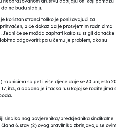
e u neobrazovanom društvu dobijaju oni koji pomažu
 da ne budu slabiji.
je koristan stranci toliko je ponižavajući za
 prihvaćen, biće dokaz da je prosvjetnim radnicima
a. Jedni će se možda zapitati kako su stigli do tačke
dobitno odgovoriti: pa u čemu je problem, ako su
ike) radnicima sa pet i više djece daje se 30 umjesto 20
, itd., a dodana je i tačka h. u kojoj se roditeljima s
 boda.
ciji sindikalnog povjerenika/predsjednika sindikalne
 člana 6. stav (2) ovog pravilnika zbrinjavaju se ovim