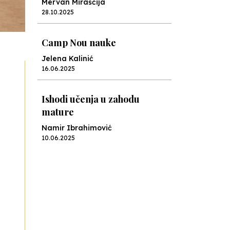
Mervan Miraščija
28.10.2025
Camp Nou nauke
Jelena Kalinić
16.06.2025
Ishodi učenja u zahodu
mature
Namir Ibrahimović
10.06.2025
Kraj školske godine, fotofiniš
Anes Osmić
04.06.2025
Reformar’s Coming