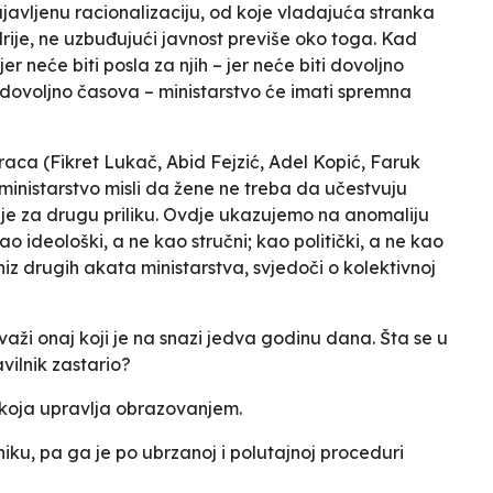
javljenu racionalizaciju, od koje vladajuća stranka
rije, ne uzbuđujući javnost previše oko toga. Kad
r neće biti posla za njih – jer neće biti dovoljno
, dovoljno časova – ministarstvo će imati spremna
raca (Fikret Lukač, Abid Fejzić, Adel Kopić, Faruk
 ministarstvo misli da žene ne treba da učestvuju
e za drugu priliku. Ovdje ukazujemo na anomaliju
o ideološki, a ne kao stručni; kao politički, a ne kao
niz drugih akata ministarstva, svjedoči o kolektivnoj
važi onaj koji je na snazi jedva godinu dana. Šta se u
vilnik zastario?
a koja upravlja obrazovanjem.
lniku, pa ga je po ubrzanoj i polutajnoj proceduri