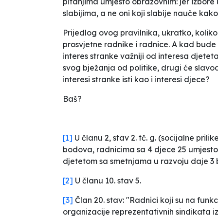
pitanjima umjesto obrazovnim: jer izbor
slabijima, a ne oni koji slabije nauče kako
Prijedlog ovog pravilnika, ukratko, koliko 
prosvjetne radnike i radnice. A kad bude
interes stranke važniji od interesa djetet
svog bježanja od politike, drugi će slavo
interesi stranke isti kao i interesi djece?
Baš?
[1]
U članu 2, stav 2. tč. g. (socijalne pril
bodova, radnicima sa 4 djece 25 umjesto 17
djetetom sa smetnjama u razvoju daje 3
[2]
U članu 10. stav 5.
[3]
Član 20. stav: "Radnici koji su na funk
organizacije reprezentativnih sindikata iz