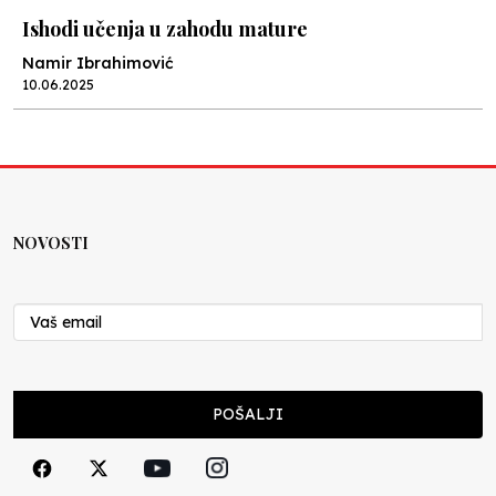
Ishodi učenja u zahodu mature
Namir Ibrahimović
10.06.2025
Kraj školske godine, fotofiniš
Anes Osmić
04.06.2025
NOVOSTI
Reformar’s Coming
Nenad Veličković
29.10.2024
Cuke i djeca
POŠALJI
Školegijum redakcija
06.12.2023