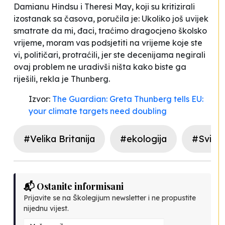
Damianu Hindsu i Theresi May, koji su kritizirali
izostanak sa časova, poručila je:
Ukoliko još uvijek
smatrate da mi, đaci, traćimo dragocjeno školsko
vrijeme, moram vas podsjetiti na vrijeme koje ste
vi, političari, protraćili, jer ste decenijama negirali
ovaj problem ne uradivši ništa kako biste ga
riješili,
rekla je Thunberg.
Izvor:
The Guardian: Greta Thunberg tells EU:
your climate targets need doubling
#Velika Britanija
#ekologija
#Svijet
📬 Ostanite informisani
Prijavite se na Školegijum newsletter i ne propustite
nijednu vijest.