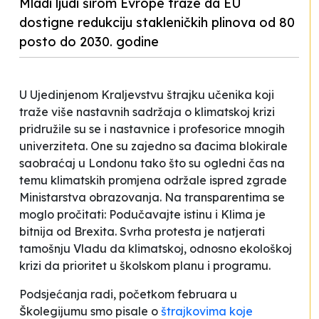
Mladi ljudi širom Evrope traže da EU
dostigne redukciju stakleničkih plinova od 80
posto do 2030. godine
U Ujedinjenom Kraljevstvu štrajku učenika koji
traže više nastavnih sadržaja o klimatskoj krizi
pridružile su se i nastavnice i profesorice mnogih
univerziteta. One su zajedno sa đacima blokirale
saobraćaj u Londonu tako što su ogledni čas na
temu klimatskih promjena održale ispred zgrade
Ministarstva obrazovanja. Na transparentima se
moglo pročitati:
Podučavajte istinu
i
Klima je
bitnija od Brexita
. Svrha protesta je natjerati
tamošnju Vladu da klimatskoj, odnosno ekološkoj
krizi da prioritet u školskom planu i programu.
Podsjećanja radi, početkom februara u
Školegijumu smo pisale o
štrajkovima koje