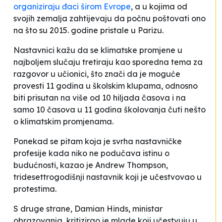
organiziraju đaci širom Evrope
, a u kojima od
svojih zemalja zahtijevaju da počnu poštovati ono
na što su 2015. godine pristale u Parizu.
Nastavnici kažu da se klimatske promjene u
najboljem slučaju tretiraju kao sporedna tema za
razgovor u učionici, što znači da je moguće
provesti 11 godina u školskim klupama, odnosno
biti prisutan na više od 10 hiljada časova i na
samo 10 časova u 11 godina školovanja čuti nešto
o klimatskim promjenama.
Ponekad se pitam koja je svrha nastavničke
profesije kada niko ne podučava istinu o
budućnosti
, kazao je Andrew Thompson,
tridesettrogodišnji nastavnik koji je učestvovao u
protestima.
S druge strane, Damian Hinds, ministar
obrazovanja, kritizirao je mlade koji učestvuju u