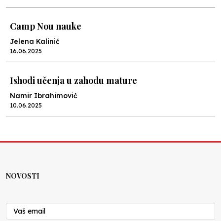
Camp Nou nauke
Jelena Kalinić
16.06.2025
Ishodi učenja u zahodu mature
Namir Ibrahimović
10.06.2025
Kraj školske godine, fotofiniš
Anes Osmić
04.06.2025
NOVOSTI
Reformar’s Coming
Nenad Veličković
29.10.2024