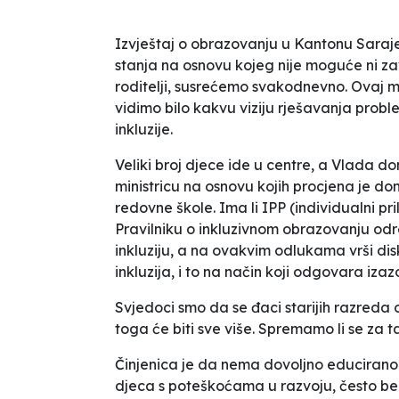
Izvještaj o obrazovanju u Kantonu Saraj
stanja na osnovu kojeg nije moguće ni zavi
roditelji, susrećemo svakodnevno. Ovaj m
vidimo bilo kakvu viziju rješavanja probl
inkluzije.
Veliki broj djece ide u centre, a Vlada do
ministricu na osnovu kojih procjena je d
redovne škole. Ima li IPP (individualni p
Pravilniku o inkluzivnom obrazovanju od
inkluziju, a na ovakvim odlukama vrši disk
inkluzija, i to na način koji odgovara iz
Svjedoci smo da se đaci starijih razreda 
toga će biti sve više. Spremamo li se za t
Činjenica je da nema dovoljno educirano
djeca s poteškoćama u razvoju, često be