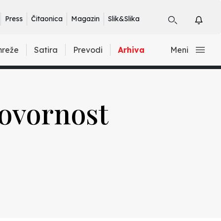
Press
Čitaonica
Magazin
Slik&Slika
mreže
Satira
Prevodi
Arhiva
Meni
ovornost