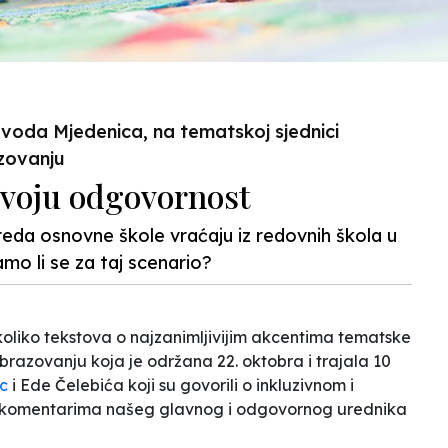
Zavoda Mjedenica, na tematskoj sjednici
zovanju
voju odgovornost
zreda osnovne škole vraćaju iz redovnih škola u
amo li se za taj scenario?
oliko tekstova o najzanimljivijim akcentima tematske
razovanju koja je održana 22. oktobra i trajala 10
c
i Ede Čelebića koji su govorili o inkluzivnom i
o komentarima našeg glavnog i odgovornog urednika