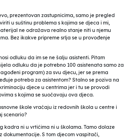
evo, prezentovan zastupnicima, samo je pregled
riti u suštinu problema s kojima se djeca i mi,
aterijal ne odražava realno stanje niti u njemu
ema. Bez ikakve pripreme srlja se u provođenje
nosi odluku da im se ne šalju asistenti. Pitam
onijela odluku da je potrebno 100 asistenata samo za
rilagođeni program) za svu djecu, jer se prema
ređuje potreba za asistentom? Stalno se poziva na
riminaciju djece u centrima jer i tu se provodi
azovima s kojima se suočavaju ova djeca.
osnovne škole vraćaju iz redovnih škola u centre i
aj scenario?
g kadra ni u vrtićima ni u školama. Tamo dolaze
z dokumentacije. S tom djecom vaspitači,