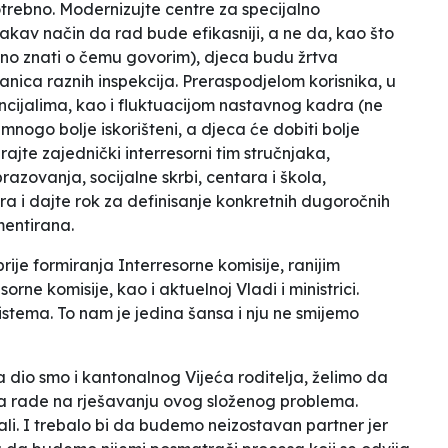
trebno. Modernizujte centre za specijalno
akav način da rad bude efikasniji, a ne da, kao što
ačno znati o čemu govorim), djeca budu žrtva
ica raznih inspekcija. Preraspodjelom korisnika, u
ncijalima, kao i fluktuacijom nastavnog kadra (ne
i mnogo bolje iskorišteni, a djeca će dobiti bolje
rajte zajednički interresorni tim stručnjaka,
azovanja, socijalne skrbi, centara i škola,
ra i dajte rok za definisanje konkretnih dugoročnih
mentirana.
rije formiranja Interresorne komisije, ranijim
rne komisije, kao i aktuelnoj Vladi i ministrici.
 sistema. To nam je jedina šansa i nju ne smijemo
 dio smo i kantonalnog Vijeća roditelja, želimo da
a rade na rješavanju ovog složenog problema.
li. I trebalo bi da budemo neizostavan partner jer