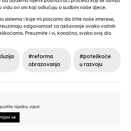
 da budemo nijemi posmatrači procesa koji se odvija
vidu svi oni koji odlučuju o sudbini naše djece.
dio sistema i koje mi plaćamo da štite naše interese,
a preuzimaju odgovornost za rješavanje ovako važnih
eškoćama. Preuzmite i vi, konačno, svako svoj dio
luzija
#reforma
#poteškoće
obrazovanja
u razvoju
ustite nijednu vijest.
rijavi se