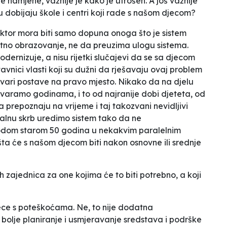
e namjene, važnije je kako je utrošen. A još važnije
u dobijaju škole i centri koji rade s našom djecom?
tor mora biti samo dopuna onoga što je sistem
tetno obrazovanje, ne da preuzima ulogu sistema.
dernizuje, a nisu rijetki slučajevi da se sa djecom
tavnici vlasti koji su dužni da rješavaju ovaj problem
 stvari postave na pravo mjesto. Nikako da na djelu
govaramo godinama, i to od najranije dobi djeteta, od
a prepoznaju na vrijeme i taj takozvani nevidljivi
ijalnu skrb uredimo sistem tako da ne
odom starom 50 godina u nekakvim paralelnim
ta će s našom djecom biti nakon osnovne ili srednje
ih zajednica za one kojima će to biti potrebno, a koji
ece s poteškoćama. Ne, to nije dodatna
 bolje planiranje i usmjeravanje sredstava i podrške