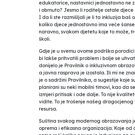
edukatorice, nastavnici jednostavno ne zn
i obrnuto? Jesmo li roditelje ostale djece
I da li ste razmišljali je li ta inkluzija ba
koliko djece jednostavno ima veće šanse d
naravno, svakom djetetu koje to može, tr
školi.
Gdje je u svemu ovome podrška porodici?
bi lakše prihvatili problem i bolje se uhv
donijelo je Pravilnik o inkluzivnom obraz
a javna rasprava je izostala. Ili mi ne z
je o sadržini Pravilnika, a sugestije koje 
planirani su neki mobilni timovi, kao da se
izmjeri pritisak i ode dalje. To nije kvalit
vidite. To je trošenje našeg dragocjenog 
resursa.
Suština svakog modernog obrazovanja je
oprema i efikasna organizacija. Koje od o