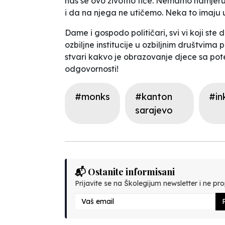
nas se ovo životno tiče. Nemamo namjeru
i da na njega ne utičemo. Neka to imaju u 
Dame i gospodo političari, svi vi koji ste 
ozbiljne institucije u ozbiljnim društvim
stvari kakvo je obrazovanje djece sa pot
odgovornosti!
#monks
#kanton
#ink
sarajevo
📬 Ostanite informisani
Prijavite se na Školegijum newsletter i ne prop
P