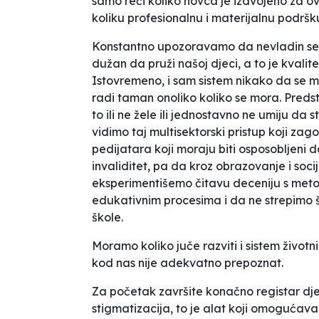
samo reći koliko novca je izdvojeno za ov
koliku profesionalnu i materijalnu podršk
Konstantno upozoravamo da nevladin sek
dužan da pruži našoj djeci, a to je kvali
Istovremeno, i sam sistem nikako da se mo
radi
taman onoliko koliko se mora
. Preds
to ili ne žele ili jednostavno ne umiju da
vidimo taj multisektorski pristup koji za
pedijatara koji moraju biti osposobljeni d
invaliditet, pa da kroz obrazovanje i soc
eksperimentišemo čitavu deceniju s met
edukativnim procesima i da ne strepimo š
škole.
Moramo koliko juče razviti i sistem životn
kod nas nije adekvatno prepoznat.
Za početak završite konačno registar dj
stigmatizacija, to je alat koji omogućava