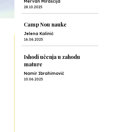
Mervan Miraščija
28.10.2025
Camp Nou nauke
Jelena Kalinić
16.06.2025
Ishodi učenja u zahodu
mature
Namir Ibrahimović
10.06.2025
Kraj školske godine, fotofiniš
Anes Osmić
04.06.2025
Reformar’s Coming