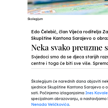
Školegijum
Edo Čelebić, član Vijeća roditelja 
Skupštine Kantona Sarajevo o obra
Neka svako preuzme s
Svjedoci smo da se djeca starijih ra
centre i toga će biti sve više. Sprem
Školegijum će narednih dana objaviti nek
sjednice Skupštine Kantona Sarajevo o ob
sati. Počinjemo izlaganjaima
Ines Kavale
specijalnom obrazovanju, a nastavljam
Nenada Veličkovića
.