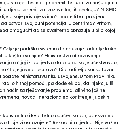
aju šta će. Jesmo li pripremili te ljude za našu djecu
 i tu djecu spremili za izazove koji ih očekuju? NISMO!
š odijelo koje pristaje svima? Imate li bar procjenu
a ostvari svoj puni potencijal u centrima? Pritom,
eba omogućiti da se kvalitetno obrazuje u bilo kojoj
 Gdje je podrška sistema da edukuje roditelje kako
atili u koštac sa njim? Ministarstvo obrazovanja
ovanju u čijoj izradi jedva da znamo ko je učestvovao,
namo šta je javna rasprava? Dio roditelja konsultovan
su poslate Ministarstvu nisu usvojene. U tom Pravilniku
 radi o hitnoj pomoći, pa dođe ekipa, da injekciju ili
etan način za rješavanje problema, ali vi to još ne
vremena, novca i neracionalno korištenje ljudskih
 konstantno i kvalitetno obučen kadar, adekvatna
vo troje vi osnažujete? Rekao bih nijedno. Nije važno