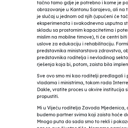
tačno tamo gdje je potrebno i kome je po
obrazovanje u Kantonu Sarajevo, ali na t
je slučaj u jednom od njih (upućeni će t
eksperimenata i svakodnevna usputna stan
skladu sa prostornim kapacitetima i pote
mislim na mobilne timove), ti će centri bit
uslove za edukaciju i rehabilitaciju. Formi
predstavnika ministarstava zdravstva, obr
predstavnika roditelja i nevladinog sekto
rješenja koja bi, potom, zaista bila imple
Sve ovo smo mi kao roditelji predlagali i p
vladama i ministrima, tokom rada Interreso
Dakle, vratite proces u okvire institucija
propustiti.
Mi u Vijeću roditelja Zavoda Mjedenica, a
budemo partner svima koji zaista hoće d
Mnogo puta do sada smo to rekli i pokaza