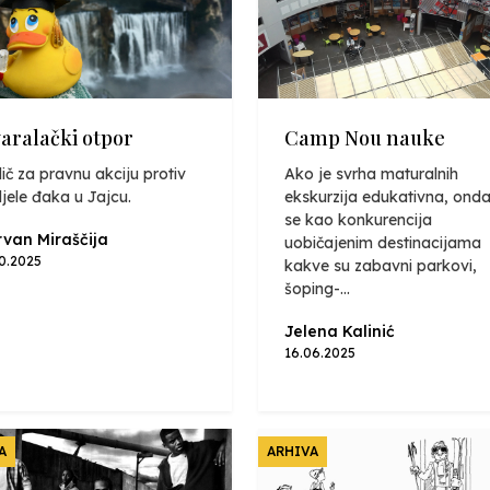
varalački otpor
Camp Nou nauke
ič za pravnu akciju protiv
Ako je svrha maturalnih
jele đaka u Jajcu.
ekskurzija edukativna, onda
se kao konkurencija
van Miraščija
uobičajenim destinacijama
10.2025
kakve su zabavni parkovi,
šoping-...
Jelena Kalinić
16.06.2025
A
ARHIVA