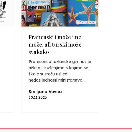
Francuski i može i ne
može, ali turski može
svakako
Profesorica tuzlanske gimnazije
piše o iskušenjima s kojima se
škole susreću usljed
nedosljednosti ministarstva.
Smiljana Vovna
30.11.2023