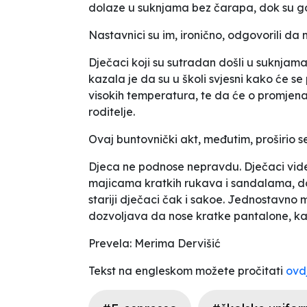
dolaze u suknjama bez čarapa, dok su g
Nastavnici su im, ironično, odgovorili da
Dječaci koji su sutradan došli u suknjama 
kazala je da su u školi svjesni kako će s
visokih temperatura, te da će o promjena
roditelje.
Ovaj buntovnički akt, međutim, proširio se
Djeca ne podnose nepravdu. Dječaci vide
majicama kratkih rukava i sandalama, dok
stariji dječaci čak i sakoe. Jednostavno 
dozvoljava da nose kratke pantalone
, k
Prevela: Merima Dervišić
Tekst na engleskom možete pročitati
ovd