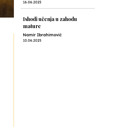
16.06.2025
Ishodi učenja u zahodu
mature
Namir Ibrahimović
10.06.2025
Kraj školske godine, fotofiniš
Anes Osmić
04.06.2025
Reformar’s Coming
Nenad Veličković
29.10.2024
Cuke i djeca