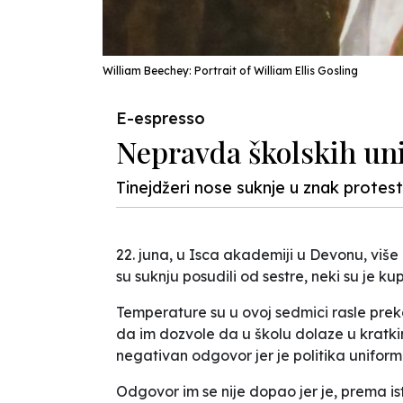
William Beechey: Portrait of William Ellis Gosling
E-espresso
Nepravda školskih un
Tinejdžeri nose suknje u znak protes
22. juna, u Isca akademiji u Devonu, viš
su suknju posudili od sestre, neki su je kupi
Temperature su u ovoj sedmici rasle preko
da im dozvole da u školu dolaze u kratki
negativan odgovor jer je politika uniform
Odgovor im se nije dopao jer je, prema is