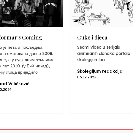
formar’s Coming
Cuke i djeca
о је пета и посљедња
Sedmi video u serijalu
она емитована давне 2008.
animiranih članaka portala
ине, а у сусједним земљама
skolegijum.ba
х пет 2010. (у БиХ никад),
Školegijum redakcija
ију Жица вриједило...
06.12.2023
ad Veličković
10.2024