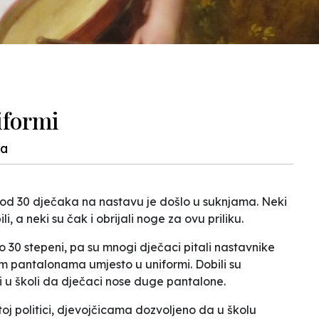
iformi
ta
e od 30 dječaka na nastavu je došlo u suknjama. Neki
li, a neki su čak i obrijali noge za ovu priliku.
 30 stepeni, pa su mnogi dječaci pitali nastavnike
m pantalonama umjesto u uniformi. Dobili su
i u školi da dječaci nose duge pantalone.
toj politici, djevojčicama dozvoljeno da u školu