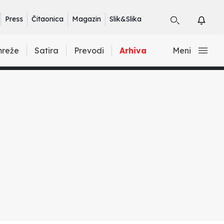
Press
Čitaonica
Magazin
Slik&Slika
mreže
Satira
Prevodi
Arhiva
Meni