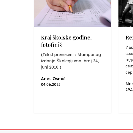
Kraj školske godine,
Re
fotofiniš
Иак
сез
(Tekst prenesen iz štampanog
год
izdanja Školegijuma, broj 24,
сви
juni 2018.)
сер
Anes Osmić
Nen
04.06.2025
29.