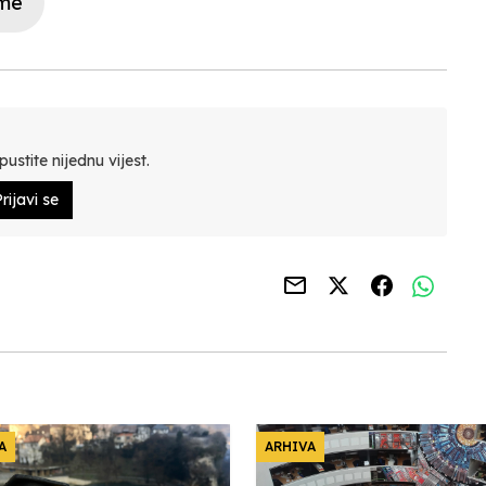
rme
ustite nijednu vijest.
rijavi se
A
ARHIVA