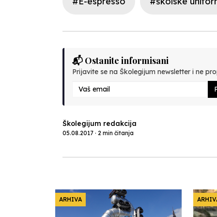
#E-espresso
#školske unifo
📬 Ostanite informisani
Prijavite se na Školegijum newsletter i ne prop
P
Školegijum redakcija
05.08.2017 · 2 min čitanja
ARHIVA
ARHIV