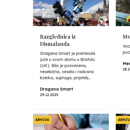
Razglednica iz
St
Dismalanda
Vod
pod
Dragana Smart je preminula
juče u svom domu u Bristolu
Mer
(UK). Bila je posvećena,
28.
nesebična, vesela i radosna
kćerka, supruga, prijatelj...
Dragana Smart
29.12.2025
ARHIVA
ARHIV