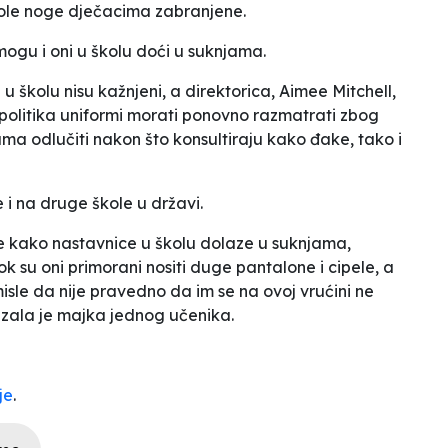
ole noge dječacima zabranjene.
 mogu i oni u školu doći u suknjama.
u školu nisu kažnjeni, a direktorica, Aimee Mitchell,
e politika uniformi morati ponovno razmatrati zbog
ma odlučiti nakon što konsultiraju kako đake, tako i
 i na druge škole u državi.
 kako nastavnice u školu dolaze u suknjama,
 su oni primorani nositi duge pantalone i cipele, a
misle da nije pravedno da im se na ovoj vrućini ne
azala je majka jednog učenika.
je
.