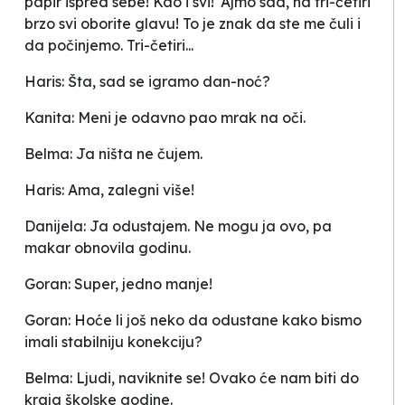
papir ispred sebe! Kao i svi! 'Ajmo sad, na tri-četiri
brzo svi oborite glavu! To je znak da ste me čuli i
da počinjemo. Tri-četiri...
Haris: Šta, sad se igramo dan-noć?
Kanita: Meni je odavno pao mrak na oči.
Belma: Ja ništa ne čujem.
Haris: Ama, zalegni više!
Danijela: Ja odustajem. Ne mogu ja ovo, pa
makar obnovila godinu.
Goran: Super, jedno manje!
Goran: Hoće li još neko da odustane kako bismo
imali stabilniju konekciju?
Belma: Ljudi, naviknite se! Ovako će nam biti do
kraja školske godine.