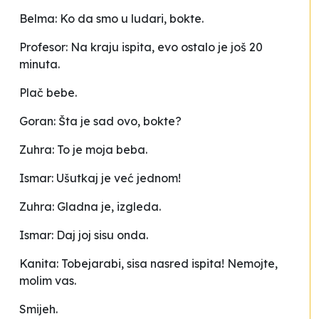
Belma: Ko da smo u ludari, bokte.
Profesor: Na kraju ispita, evo ostalo je još 20
minuta.
Plač bebe.
Goran: Šta je sad ovo, bokte?
Zuhra: To je moja beba.
Ismar: Ušutkaj je već jednom!
Zuhra: Gladna je, izgleda.
Ismar: Daj joj sisu onda.
Kanita: Tobejarabi, sisa nasred ispita! Nemojte,
molim vas.
Smijeh.