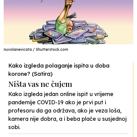
nuvolanevicata / Shutterstock.com
Kako izgleda polaganje ispita u doba
korone? (Satira)
Ništa vas ne čujem
Kako izgleda jedan online ispit u vrijeme
pandemije COVID-19 ako je prvi put i
profesoru da ga održava, ako je veza loša,
kamera nije dobra, a i beba plače u susjednoj
sobi.