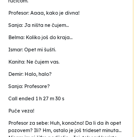
ručicom.
Profesor: Aaaa, kako je divna!
Sanja: Ja ništa ne čujem...
Belma: Koliko još do kraja...
Ismar: Opet mi šušti.
Kanita: Ne čujem vas.
Demir: Halo, halo?
Sanja: Profesore?
Call ended 1 h 27 m 30 s
Puče veza!
Profesor za sebe: Huh, konačno! Da li da ih opet
pozovem? Ili? Hm, ostalo je još trideset minuta...