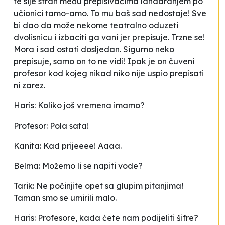
te sije strah među prepisivačima
landaranjem
po
učionici tamo-amo. To mu baš sad nedostaje! Sve
bi dao da može nekome teatralno oduzeti
dvolisnicu i izbaciti ga vani jer prepisuje. Trzne se!
Mora i sad ostati dosljedan. Sigurno neko
prepisuje, samo on to ne vidi! Ipak je on čuveni
profesor kod kojeg nikad niko nije uspio prepisati
ni zarez.
Haris: Koliko još vremena imamo?
Profesor: Pola sata!
Kanita: Kad prijeeee! Aaaa.
Belma: Možemo li se napiti vode?
Tarik: Ne počinjite opet sa glupim pitanjima!
Taman smo se umirili malo.
Haris: Profesore, kada ćete nam podijeliti šifre?