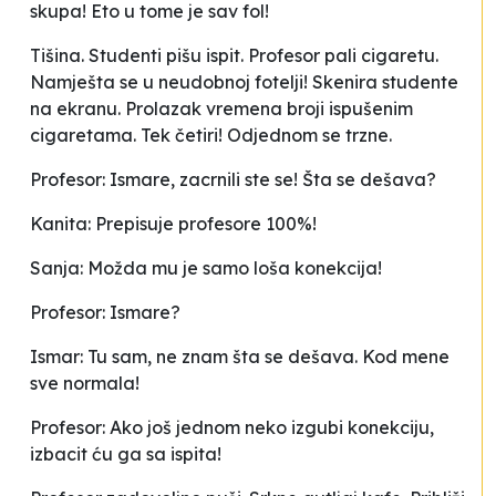
skupa! Eto u tome je sav fol!
Tišina. Studenti pišu ispit. Profesor pali cigaretu.
Namješta se u neudobnoj fotelji! Skenira studente
na ekranu. Prolazak vremena broji ispušenim
cigaretama. Tek četiri! Odjednom se trzne.
Profesor: Ismare, zacrnili ste se! Šta se dešava?
Kanita: Prepisuje profesore 100%!
Sanja: Možda mu je samo loša konekcija!
Profesor: Ismare?
Ismar: Tu sam, ne znam šta se dešava. Kod mene
sve
normala
!
Profesor: Ako još jednom neko izgubi konekciju,
izbacit ću ga sa ispita!