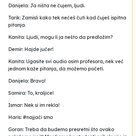
Danijela: Ja ništa ne čujem, ljudi.
Tarik: Zamisli kako tek nećeš čuti kad čuješ ispitna
pitanja.
Kanita: Ljudi, mogu li ja nešto da predložim?
Demir: Hajde jučer!
Kanita: Ugasite svi audio osim profesora, nek već
jednom kaže pitanja, da možemo početi.
Danijela: Bravo!
Samira: To, kraljice!
Ismar: Nek si im rekla!
Haris: #najjači smo
Goran: Treba da budemo presretni što ovako