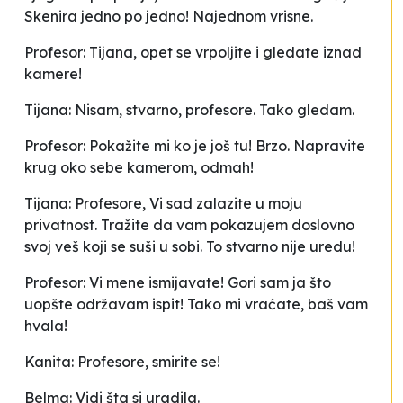
Skenira jedno po jedno! Najednom vrisne.
Profesor: Tijana, opet se vrpoljite i gledate iznad
kamere!
Tijana: Nisam, stvarno, profesore. Tako gledam.
Profesor: Pokažite mi ko je još tu! Brzo. Napravite
krug oko sebe kamerom, odmah!
Tijana: Profesore, Vi sad zalazite u moju
privatnost. Tražite da vam pokazujem doslovno
svoj veš koji se suši u sobi. To stvarno nije uredu!
Profesor: Vi mene ismijavate! Gori sam ja što
uopšte održavam ispit! Tako mi vraćate, baš vam
hvala!
Kanita: Profesore, smirite se!
Belma: Vidi šta si uradila.