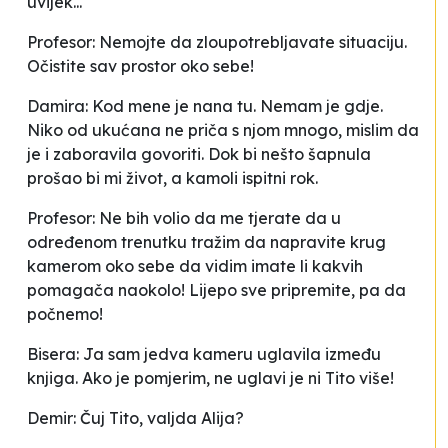
uvijek...
Profesor: Nemojte da zloupotrebljavate situaciju.
Očistite sav prostor oko sebe!
Damira: Kod mene je nana tu. Nemam je gdje.
Niko od ukućana ne priča s njom mnogo, mislim da
je i zaboravila govoriti. Dok bi nešto šapnula
prošao bi mi život, a kamoli ispitni rok.
Profesor: Ne bih volio da me tjerate da u
određenom trenutku tražim da napravite krug
kamerom oko sebe da vidim imate li kakvih
pomagača naokolo! Lijepo sve pripremite, pa da
počnemo!
Bisera: Ja sam jedva kameru uglavila između
knjiga. Ako je pomjerim, ne uglavi je ni Tito više!
Demir: Čuj Tito, valjda Alija?