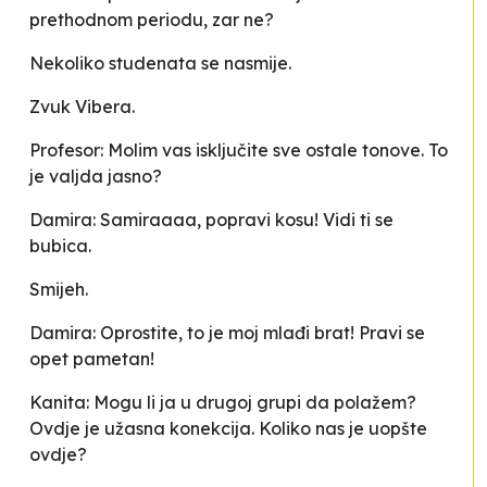
prethodnom periodu, zar ne?
Nekoliko studenata se nasmije.
Zvuk Vibera.
Profesor: Molim vas isključite sve ostale tonove. To
je valjda jasno?
Damira: Samiraaaa, popravi kosu! Vidi ti se
bubica.
Smijeh.
Damira: Oprostite, to je moj mlađi brat! Pravi se
opet pametan!
Kanita: Mogu li ja u drugoj grupi da polažem?
Ovdje je užasna konekcija. Koliko nas je uopšte
ovdje?