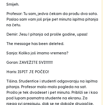
Smijeh.
Profesor: Tu sam, jedva čekam da prođu dva sata.
Poslao sam vam još prije pet minuta ispitna pitanja
na četu.
Demir: Jesu l pitanja od prošle godine, upsss!
The message has been deleted.
Sanja: Koliko još imamo vremena?
Goran: ZAVEŽITE SVI!!!!!!!!
Haris: ISPIT JE POČEO!
Tišina. Studentice i studenti odgovaraju na ispitna
pitanja. Profesor malo-malo pogleda na sat.
Prošlo je tek dvadeset i pet minuta. Približi se i kao
pod lupom posmatra studente na ekranu. Za
njega svi prepisuju, dok se ne dokaže drugačije.