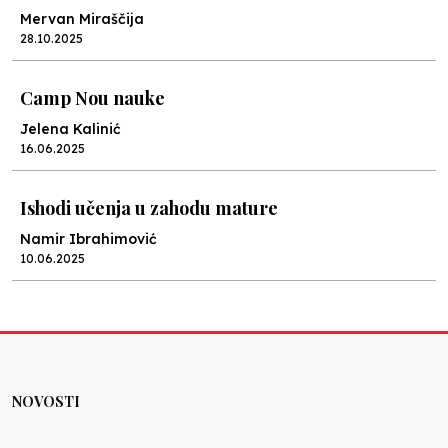
Mervan Miraščija
28.10.2025
Camp Nou nauke
Jelena Kalinić
16.06.2025
Ishodi učenja u zahodu mature
Namir Ibrahimović
10.06.2025
Kraj školske godine, fotofiniš
Anes Osmić
04.06.2025
NOVOSTI
Reformar’s Coming