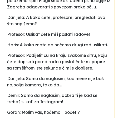
polažemo ispit! Mogli smo ko studenti psihologije iz
Zagreba odgovarati s povezom preko očiju.
Danijela: A kako ćete, profesore, pregledati ovo
što napišemo?
Profesor: Uslikat ćete mi i poslati radove!
Haris: A kako znate da nećemo drugi rad uslikati.
Profesor: Podijelit ću na kraju svakome šifru, koju
ćete dopisati pored rada i poslat ćete mi papire
sa tom šifrom iste sekunde čim je dobijete.
Danijela: Samo da naglasim, kod mene nije baš
najbolja kamera, tako da...
Demir: Samo da naglasim, dobra ti je kad se
trebaš slikat' za Instagram!
Goran: Molim vas, hoćemo li početi?