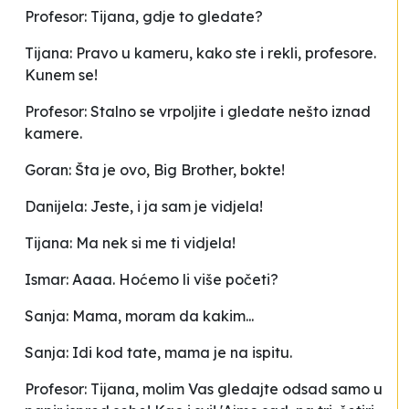
Profesor: Tijana, gdje to gledate?
Tijana: Pravo u kameru, kako ste i rekli, profesore.
Kunem se!
Profesor: Stalno se vrpoljite i gledate nešto iznad
kamere.
Goran: Šta je ovo, Big Brother, bokte!
Danijela: Jeste, i ja sam je vidjela!
Tijana: Ma nek si me ti vidjela!
Ismar: Aaaa. Hoćemo li više početi?
Sanja: Mama, moram da kakim...
Sanja: Idi kod tate, mama je na ispitu.
Profesor: Tijana, molim Vas gledajte odsad samo u