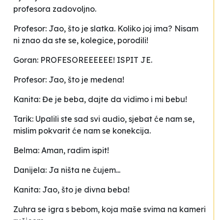
profesora zadovoljno.
Profesor: Jao, što je slatka. Koliko joj ima? Nisam
ni znao da ste se, kolegice, porodili!
Goran: PROFESOREEEEEE! ISPIT JE.
Profesor: Jao, što je medena!
Kanita:
Đe
je beba, dajte da vidimo i mi bebu!
Tarik: Upalili ste sad svi audio, sjebat će nam se,
mislim pokvarit će nam se konekcija.
Belma: Aman, radim ispit!
Danijela: Ja ništa ne čujem...
Kanita: Jao, što je divna beba!
Zuhra se igra s bebom, koja maše svima na kameri