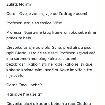
Zuhra: Molim?
Goran: Ovo je zanimljivije od Zadruge
ocam
!
Profesor ustaje sa stolice. Viče!
Profesor: Napravite krug kamerom oko sebe ili mi
pokažite bebu!
Djevojka ustaje od stola. Svi su prestali da pišu
ispit. Gledaju šta će se desiti. Profesor u glavi već
ima spreman monolog kako su studenti
bezobrazni, kako ništa ne rade, kako se izvlače,
kako se koriste svim i svačim. Kako im više ništa
nije sveto.
Goran: Ima li bebe?
Haris: Je l' je uzela?
Djevojka ulazi u kadar s bebom u ruci. Gleda u