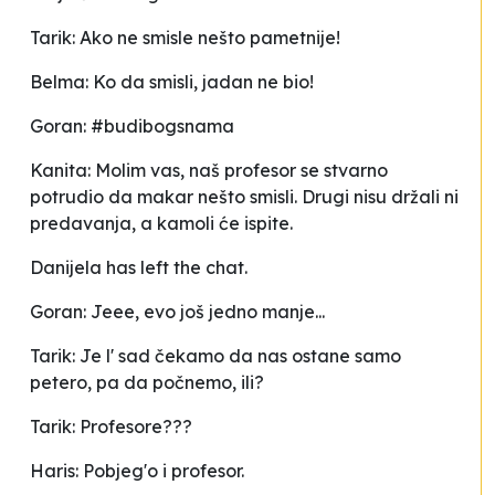
Tarik: Ako ne smisle nešto pametnije!
Belma: Ko da smisli, jadan ne bio!
Goran: #budibogsnama
Kanita: Molim vas, naš profesor se stvarno
potrudio da makar nešto smisli. Drugi nisu držali ni
predavanja, a kamoli će ispite.
Danijela has left the chat
.
Goran: Jeee, evo još jedno manje...
Tarik: Je l' sad čekamo da nas ostane samo
petero, pa da počnemo, ili?
Tarik: Profesore???
Haris: Pobjeg'o i profesor.