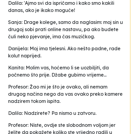
Dalila: 'Ajmo svi da ispričamo i kako smo kakili
danas, ako je ikako moguće!
Sanja: Drage kolege, samo da naglasim: moj sin u
drugoj sobi prati online nastavu, pa ako budete
čuli neko pjevanje, ima čas muzičkog.
Danijela: Moj ima tjelesni. Ako nešto padne, rade
kolut naprijed.
Kanita: Molim vas, hoćemo li se uozbiljiti, da
počnemo što prije. Džabe gubimo vrijeme...
Profesor: Žao mi je što je ovako, ali nemam
drugog načina nego da vas ovako preko kamere
nadzirem tokom ispita.
Dalila: Nadzirete? Pa nismo u zatvoru.
Profesor: Niste, ovdje ste slobodnom voljom jer
želite da pokažete koliko ste vrijedno radili u