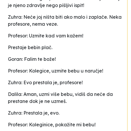
je njeno zdravlje nego pišljivi ispit!
Zuhra: Neće joj ništa biti ako malo i zaplače. Neka
profesore, nema veze.
Profesor: Uzmite kad vam kažem!
Prestaje bebin plač.
Goran: Falim te bože!
Profesor: Kolegice, uzmite bebu u naručje!
Zuhra: Evo prestala je, profesore!
Dalila: Aman, uzmi više bebu, vidiš da neće da
prestane dok je ne uzmeš.
Zuhra: Prestala je, evo.
Profesor: Koleginice, pokažite mi bebu!