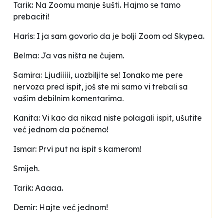
Tarik: Na Zoomu manje šušti. Hajmo se tamo
prebaciti!
Haris: I ja sam govorio da je bolji Zoom od Skypea.
Belma: Ja vas ništa ne čujem.
Samira: Ljudiiiii, uozbiljite se! Ionako me pere
nervoza pred ispit, još ste mi samo vi trebali sa
vašim debilnim komentarima.
Kanita: Vi kao da nikad niste polagali ispit, ušutite
već jednom da počnemo!
Ismar: Prvi put na ispit s kamerom!
Smijeh.
Tarik: Aaaaa.
Demir: Hajte već jednom!