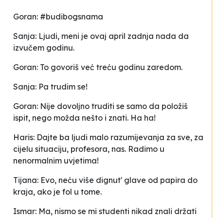
Goran: #budibogsnama
Sanja: Ljudi, meni je ovaj april zadnja nada da
izvučem godinu.
Goran: To govoriš već treću godinu zaredom.
Sanja: Pa trudim se!
Goran: Nije dovoljno truditi se samo da položiš
ispit, nego možda nešto i znati. Ha ha!
Haris: Dajte
ba
ljudi malo razumijevanja za sve, za
cijelu situaciju, profesora, nas. Radimo u
nenormalnim uvjetima!
Tijana: Evo, neću više dignut' glave od papira do
kraja, ako je fol u tome.
Ismar: Ma, nismo se mi studenti nikad znali držati