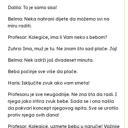
Dalila: To je samo sisa!
Belma: Neka nahrani dijete da možemo svi na
miru raditi.
Profesor: Kolegice, ima li Vam neko s bebom?
Zuhra: Ima, muž je tu. Ne znam što sad plače. Joj!
Belma: Nek izdrži još dvadeset minuta.
Beba počinje sve više da plače.
Haris: Isključite zvuk ako vam smeta!
Profesoru je sve neugodnije. Ne zna šta da radi. I
njega jako iritira zvuk bebe. Sada se i ona našla
da pokvari koncept njegovog ispita. Sve se urotilo
protiv njega ovih dana!
Profesor: Kolegice, uzmete bebu u naručje! Važnije