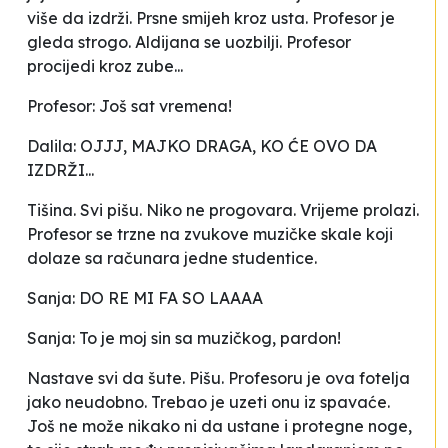
više da izdrži. Prsne smijeh kroz usta. Profesor je
gleda strogo. Aldijana se uozbilji. Profesor
procijedi kroz zube...
Profesor: Još sat vremena!
Dalila: OJJJ, MAJKO DRAGA, KO ĆE OVO DA
IZDRŽI...
Tišina. Svi pišu. Niko ne progovara. Vrijeme prolazi.
Profesor se trzne na zvukove muzičke skale koji
dolaze sa računara jedne studentice.
Sanja: DO RE MI FA SO LAAAA
Sanja: To je moj sin sa muzičkog, pardon!
Nastave svi da šute. Pišu. Profesoru je ova fotelja
jako neudobno. Trebao je uzeti onu iz spavaće.
Još ne može nikako ni da ustane i protegne noge,