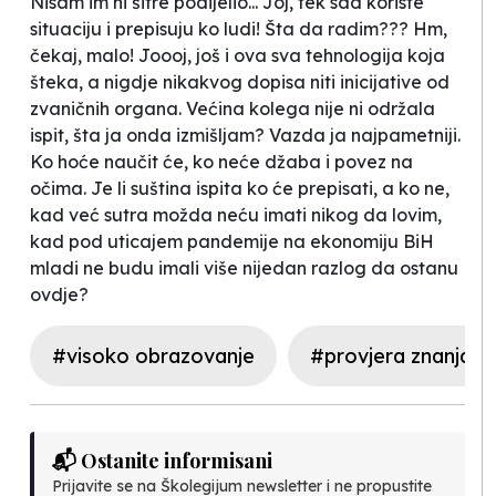
Nisam im ni šifre podijelio... Joj, tek sad koriste
situaciju i prepisuju ko ludi! Šta da radim??? Hm,
čekaj, malo! Joooj, još i ova sva tehnologija koja
šteka
, a nigdje nikakvog dopisa niti inicijative od
zvaničnih organa. Većina kolega nije ni održala
ispit, šta ja onda izmišljam? Vazda ja najpametniji.
Ko hoće naučit će, ko neće džaba i povez na
očima. Je li suština ispita ko će prepisati, a ko ne,
kad već sutra možda neću imati nikog da lovim,
kad pod uticajem pandemije na ekonomiju BiH
mladi ne budu imali više nijedan razlog da ostanu
ovdje?
#visoko obrazovanje
#provjera znanja
📬 Ostanite informisani
Prijavite se na Školegijum newsletter i ne propustite