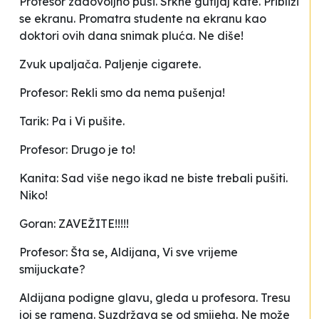
Profesor zadovoljno puši. Srkne gutljaj kafe. Približi
se ekranu. Promatra studente na ekranu kao
doktori ovih dana snimak pluća. Ne diše!
Zvuk upaljača. Paljenje cigarete.
Profesor: Rekli smo da nema pušenja!
Tarik: Pa i Vi pušite.
Profesor: Drugo je to!
Kanita: Sad više nego ikad ne biste trebali pušiti.
Niko!
Goran: ZAVEŽITE!!!!!
Profesor: Šta se, Aldijana, Vi sve vrijeme
smijuckate?
Aldijana podigne glavu, gleda u profesora. Tresu
joj se ramena. Suzdržava se od smijeha. Ne može