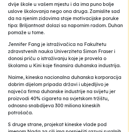
dvije škole u vašem mjestu i da ima puno bolje
uslove školovanja nego ona druga. Zamislite sad
da na njenim zidovima stoje motivacijske poruke
tipa:
Briljantnost dolazi sa napornim radom. Duhan
pomaže u tome
.
Jennifer Fang je istraživačica na Fakultetu
zdravstvenih nauka Univerziteta
Simon Fraser
i
donosi priču o istraživanju koje je provela o
školama u Kini koje finansira duhanska industrija.
Naime, kineska nacionalna duhanska korporacija
dobrim dijelom pripada državi i ubjedljivo je
najveća firma duhanske industrije na svijetu jer
proizvodi 40% cigareta na svjetskom tržištu,
odnosno snabdijeva 300 miliona kineskih
potrošača.
S druge strane, projekat kineske vlade pod
imenom
Nada
za cilj ima pospješiti razvoj ruralnih