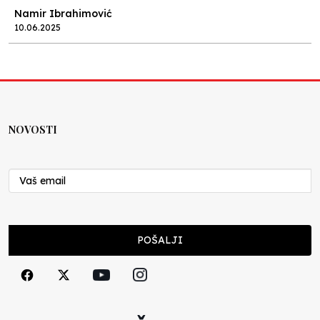
Namir Ibrahimović
10.06.2025
Kraj školske godine, fotofiniš
Anes Osmić
04.06.2025
NOVOSTI
Reformar’s Coming
Nenad Veličković
29.10.2024
Cuke i djeca
POŠALJI
Školegijum redakcija
06.12.2023
Francuski i može i ne može, ali turski može