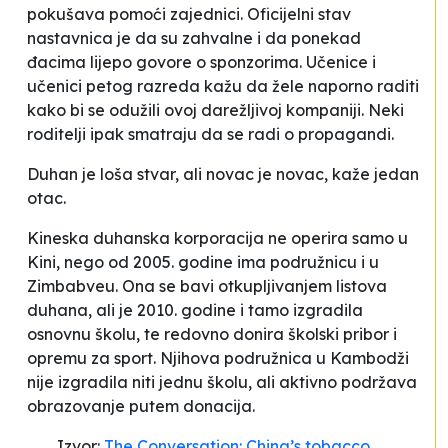
pokušava pomoći zajednici. Oficijelni stav
nastavnica je da su zahvalne i da ponekad
đacima lijepo govore o sponzorima. Učenice i
učenici petog razreda kažu da žele naporno raditi
kako bi se odužili ovoj darežljivoj kompaniji. Neki
roditelji ipak smatraju da se radi o propagandi.
Duhan je loša stvar, ali novac je novac
, kaže jedan
otac.
Kineska duhanska korporacija ne operira samo u
Kini, nego od 2005. godine ima podružnicu i u
Zimbabveu. Ona se bavi otkupljivanjem listova
duhana, ali je 2010. godine i tamo izgradila
osnovnu školu, te redovno donira školski pribor i
opremu za sport. Njihova podružnica u Kambodži
nije izgradila niti jednu školu, ali aktivno podržava
obrazovanje putem donacija.
Izvor:
The Conversation: China’s tobacco