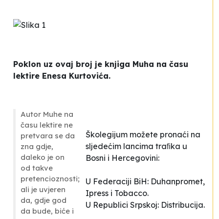
Poklon uz ovaj broj je knjiga
Muha na času
lektire
Enesa Kurtovića
.
Autor
Muhe na
času lektire
ne
Školegijum možete pronaći na
pretvara se da
sljedećim lancima traﬁka u
zna gdje,
daleko je on
Bosni i Hercegovini:
od takve
pretencioznosti;
U Federaciji BiH: Duhanpromet,
ali je uvjeren
Ipress i Tobacco.
da, gdje god
U Republici Srpskoj: Distribucija.
da bude, biće i