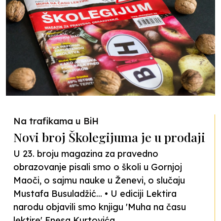
Na trafikama u BiH
Novi broj Školegijuma je u prodaji
U 23. broju magazina za pravedno
obrazovanje pisali smo o školi u Gornjoj
Maoči, o sajmu nauke u Ženevi, o slučaju
Mustafa Busuladžić... • U ediciji Lektira
narodu objavili smo knjigu 'Muha na času
lektire' Enesa Kurtovića