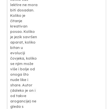
lektire ne mora
biti dosadan.
Koliko je
čitanje
kreativan
posao. Koliko
je jezik savršen
aparat, koliko
bitan u
evoluciji
čovjeka, koliko
se njim može
više i bolje od
onoga što
nude
like
i
share
. Autor
(daleko je on i
od takve
arogancije) ne
gleda s