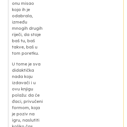
onu misao
koja ih je
odabrala,
između
mnogih drugih
riječi, da stoje
baš tu, baš
takve, baš u
tom poretku.
U tome je sva
didaktička
nada koju
izdavači
i u
ovu knjigu
polažu: da će
đaci, privučeni
formom, koja
je poziv na
igru, naslutiti
koliko čas