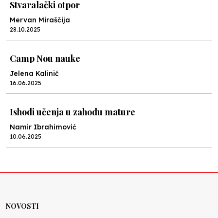
Stvaralački otpor
Mervan Miraščija
28.10.2025
Camp Nou nauke
Jelena Kalinić
16.06.2025
Ishodi učenja u zahodu mature
Namir Ibrahimović
10.06.2025
Kraj školske godine, fotofiniš
Anes Osmić
04.06.2025
NOVOSTI