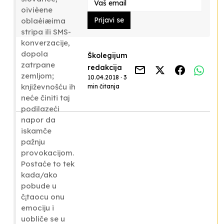
oivièene
Prijavi se
oblaèiæima
stripa ili SMS-
konverzacije,
dopola
Školegijum
zatrpane
redakcija
zemljom;
10.04.2018 · 3
književnošću ih
min čitanja
neće činiti taj
podilazeći
napor da
iskamče
pažnju
provokacijom.
Postaće to tek
kada/ako
pobude u
č¡taocu onu
emociju i
uobliče se u