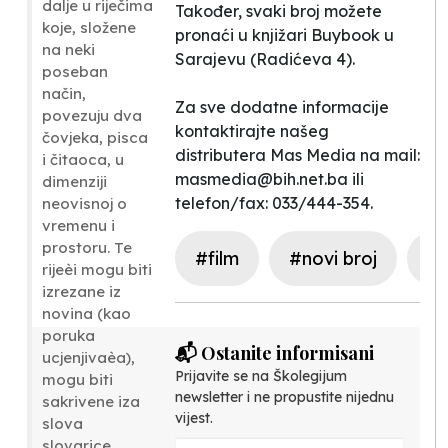
dalje u riječima
Također, svaki broj možete
koje, složene
pronaći u knjižari Buybook u
na neki
Sarajevu (Radićeva 4).
poseban
način,
Za sve dodatne informacije
povezuju dva
kontaktirajte našeg
čovjeka, pisca
distributera Mas Media na mail:
i čitaoca, u
masmedia@bih.net.ba
ili
dimenziji
telefon/fax: 033/444-354.
neovisnoj o
vremenu i
prostoru. Te
#film
#novi broj
#l
rijeèi mogu biti
izrezane iz
novina (kao
poruka
📬 Ostanite informisani
ucjenjivaèa),
Prijavite se na Školegijum
mogu biti
newsletter i ne propustite nijednu
sakrivene iza
vijest.
slova
slovarice,