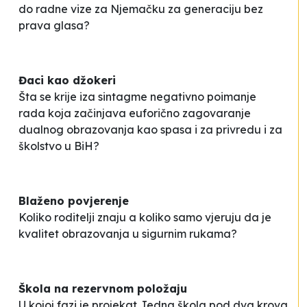
do radne vize za Njemačku za generaciju bez
prava glasa?
Đaci kao džokeri
Šta se krije iza sintagme
negativno poimanje
rada
koja začinjava euforično zagovaranje
dualnog obrazovanja kao spasa i za privredu i za
školstvo u BiH?
Blaženo povjerenje
Koliko roditelji znaju a koliko samo vjeruju da je
kvalitet obrazovanja u sigurnim rukama?
Škola na rezervnom položaju
U kojoj fazi je projekat Jedna škola pod dva krova