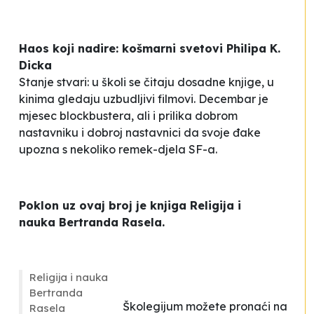
Haos koji nadire: košmarni svetovi Philipa K.
Dicka
Stanje stvari: u školi se čitaju dosadne knjige, u
kinima gledaju uzbudljivi filmovi. Decembar je
mjesec blockbustera, ali i prilika dobrom
nastavniku i dobroj nastavnici da svoje đake
upozna s nekoliko remek-djela SF-a.
Poklon uz ovaj broj je knjiga
Religija i
nauka
Bertranda Rasela.
Religija i nauka
Bertranda
Školegijum možete pronaći na
Rasela