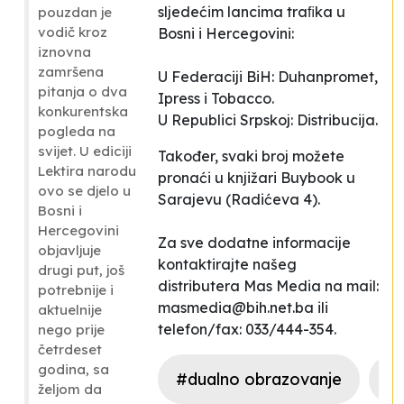
sljedećim lancima traﬁka u
pouzdan je
vodič kroz
Bosni i Hercegovini:
iznovna
zamršena
U Federaciji BiH: Duhanpromet,
pitanja o dva
Ipress i Tobacco.
konkurentska
U Republici Srpskoj: Distribucija.
pogleda na
svijet. U ediciji
Također, svaki broj možete
Lektira narodu
pronaći u knjižari Buybook u
ovo se djelo u
Sarajevu (Radićeva 4).
Bosni i
Hercegovini
Za sve dodatne informacije
objavljuje
kontaktirajte našeg
drugi put, još
distributera Mas Media na mail:
potrebnije i
masmedia@bih.net.ba
ili
aktuelnije
telefon/fax: 033/444-354.
nego prije
četrdeset
godina, sa
#dualno obrazovanje
#n
željom da