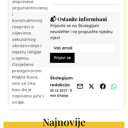
doprinese
argumentovanoj
i
📬 Ostanite informisani
konstruktivnoj
Prijavite se na Školegijum
raspravi o
newsletter i ne propustite nijednu
ciljevima
vijest.
sekularnog
obrazovanja i
mjestu religije
Prijavi se
u njemu.
Osvježeno
predgovorom
Majkla Rusa,
Školegijum
ono se čita
redakcija
kao da je
25.12.2017 · 3
napisano juče i
min čitanja
ovdje.
Najnovije