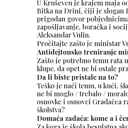
U Kruševcu je krajem maja od
Bitka na Drini, čiji je slogan
prigodan govor pobjednicima 
zapošljavanje, boračka i soci
Aleksandar Vulin.
Pročitajte zašto je ministar 
Antidejtonsko treniranje mi
Zašto je potrebno temu rata u
klupe, da opet ne bi ostale pr
Da li biste pristale na to?
Teško je naći temu, u kući, škol
ne bi moglo / trebalo / moralo
osnovke i osnovci Gradačca r
školstva?
Domaća zadaća: kome a i č
Za koga je škola besplatna ako