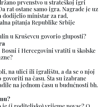
ržano prvenstvo u strateškoj igri
 Da rat ostane samo igra. Nagrade je uz
dodijelio ministar za rad,
jalna pitanja Republike Srbije
Vulin u Kruševcu govorio gluposti?
ra
 Bosni i Hercegovini vratiti u školske
azne?
i, na ulici ili igralištu, a da se o njoj
 govoriti na času. Šta su izabrane
adile na jednom času u budućnosti bh.
emu?
 je (i roditeljsko) vrijeme novac? O