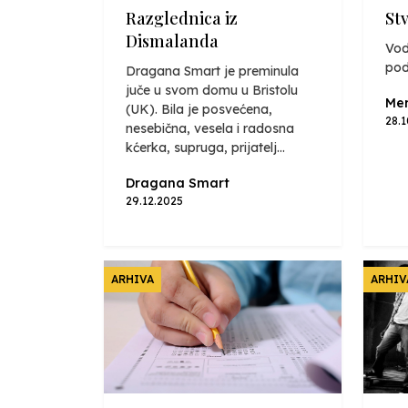
Razglednica iz
St
Dismalanda
Vod
pod
Dragana Smart je preminula
juče u svom domu u Bristolu
Mer
(UK). Bila je posvećena,
28.
nesebična, vesela i radosna
kćerka, supruga, prijatelj...
Dragana Smart
29.12.2025
ARHIVA
ARHIV