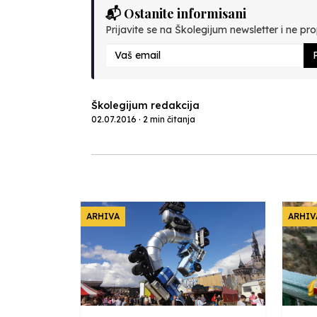
📬 Ostanite informisani
Prijavite se na Školegijum newsletter i ne prop
P
Školegijum redakcija
02.07.2016 · 2 min čitanja
ARHIVA
ARHIV