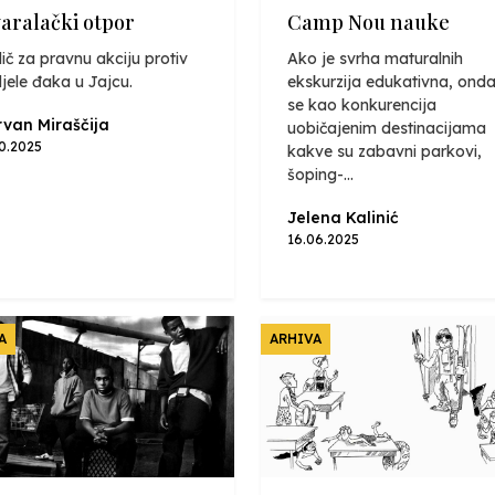
varalački otpor
Camp Nou nauke
ič za pravnu akciju protiv
Ako je svrha maturalnih
jele đaka u Jajcu.
ekskurzija edukativna, onda
se kao konkurencija
van Miraščija
uobičajenim destinacijama
10.2025
kakve su zabavni parkovi,
šoping-...
Jelena Kalinić
16.06.2025
A
ARHIVA