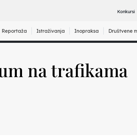
Konkursi
Reportaža
Istraživanja
Inopraksa
Društvene 
jum na trafikama