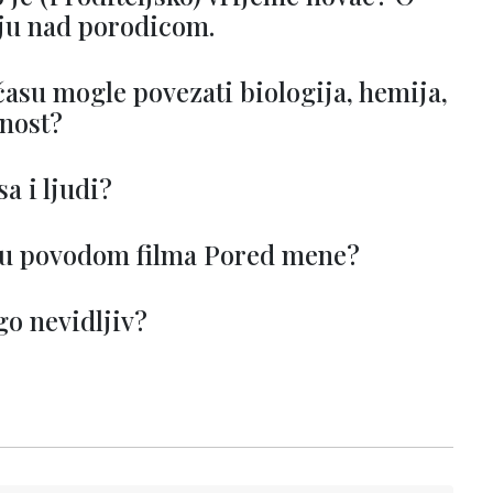
ju nad porodicom.
času mogle povezati biologija, hemija,
nost?
a i ljudi?
stvu povodom filma Pored mene?
go nevidljiv?