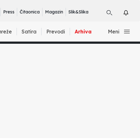
Press
Čitaonica
Magazin
Slik&Slika
mreže
Satira
Prevodi
Arhiva
Meni