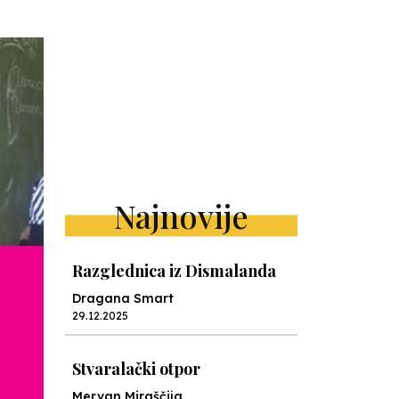
Najnovije
Razglednica iz Dismalanda
Dragana Smart
29.12.2025
Stvaralački otpor
Mervan Miraščija