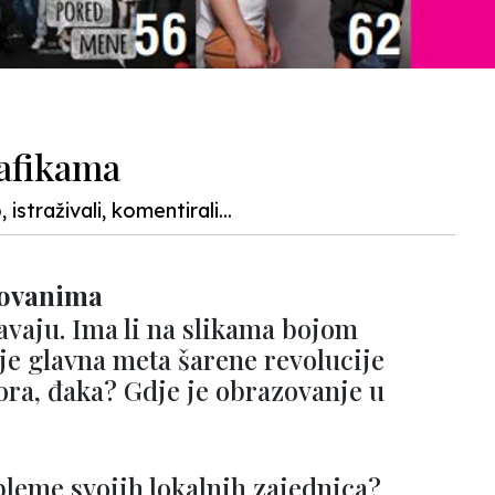
rafikama
straživali, komentirali...
zovanima
avaju. Ima li na slikama bojom
je glavna meta šarene revolucije
ora, đaka? Gdje je obrazovanje u
bleme svojih lokalnih zajednica?