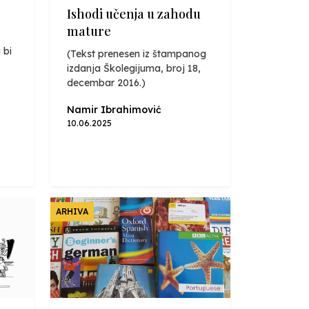
Ishodi učenja u zahodu
mature
 bi
(Tekst prenesen iz štampanog
izdanja Školegijuma, broj 18,
decembar 2016.)
Namir Ibrahimović
10.06.2025
ARHIVA