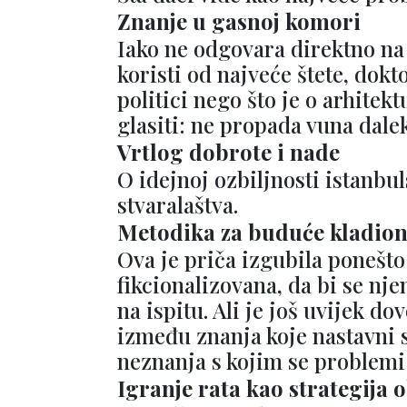
Znanje u gasnoj komori
Iako ne odgovara direktno na 
koristi od najveće štete, dokt
politici nego što je o arhitek
glasiti: ne propada vuna dale
Vrtlog dobrote i nade
O idejnoj ozbiljnosti istanbu
stvaralaštva.
Metodika za buduće kladion
Ova je priča izgubila ponešto 
fikcionalizovana, da bi se njen
na ispitu. Ali je još uvijek d
između znanja koje nastavni 
neznanja s kojim se problemi 
Igranje rata kao strategija 