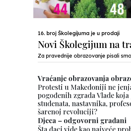
16. broj Školegijuma je u prodaji
Novi Školegijum na t
Za pravednije obrazovanje pisali smo, i
Vraćanje obrazovanja obra
Protesti u Makedoniji ne jenj
pogođenih zgrada Vlade koja 
studenata, nastavnika, profes
šarenoj revoluciji?
Djeca – odgovorni građani
Šta đaci vide kao najveće pro