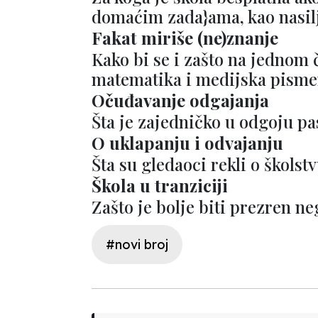
domaćim zada}ama, kao nasil
Fakat miriše (ne)znanje
Kako bi se i zašto na jednom 
matematika i medijska pisme
Očuđavanje odgajanja
Šta je zajedničko u odgoju pas
O uklapanju i odvajanju
Šta su gledaoci rekli o škol
Škola u tranziciji
Zašto je bolje biti prezren ne
#novi broj