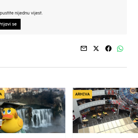
ustite nijednu vijest.
rijavi se
A
ARHIVA