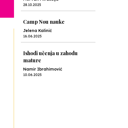
28.10.2025
Camp Nou nauke
Jelena Kalinić
16.06.2025
Ishodi učenja u zahodu
mature
Namir Ibrahimović
10.06.2025
Kraj školske godine, fotofiniš
Anes Osmić
04.06.2025
Reformar’s Coming