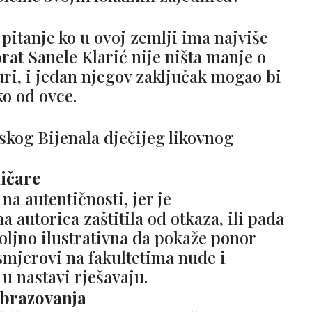
pitanje ko u ovoj zemlji ima najviše
orat Sanele Klarić nije ništa manje o
turi, i jedan njegov zaključak mogao bi
ko od ovce.
lskog Bijenala dječijeg likovnog
ičare
na autentičnosti, jer je
a autorica zaštitila od otkaza, ili pada
ovoljno ilustrativna da pokaže ponor
smjerovi na fakultetima nude i
u nastavi rješavaju.
obrazovanja