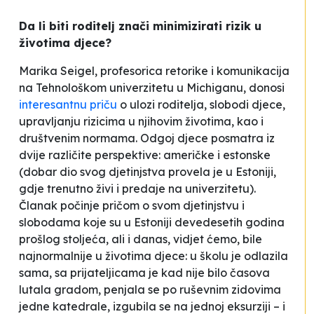
Da li biti roditelj znači minimizirati rizik u
životima djece?
Marika Seigel, profesorica retorike i komunikacija
na Tehnološkom univerzitetu u Michiganu, donosi
interesantnu priču
o ulozi roditelja, slobodi djece,
upravljanju rizicima
u njihovim životima, kao i
društvenim normama. Odgoj djece posmatra iz
dvije različite perspektive: američke i estonske
(dobar dio svog djetinjstva provela je u Estoniji,
gdje trenutno živi i predaje na univerzitetu).
Članak počinje pričom o svom djetinjstvu i
slobodama koje su u Estoniji devedesetih godina
prošlog stoljeća, ali i danas, vidjet ćemo, bile
najnormalnije u životima djece: u školu je odlazila
sama, sa prijateljicama je kad nije bilo časova
lutala gradom, penjala se po ruševnim zidovima
jedne katedrale, izgubila se na jednoj eksurziji – i