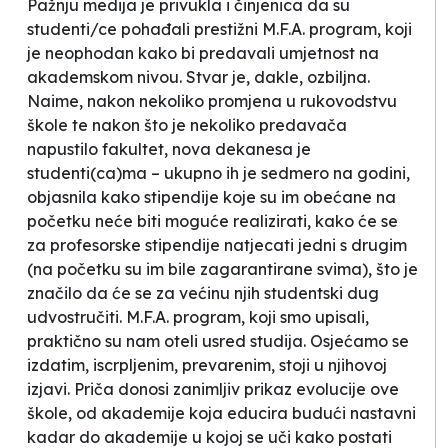
Pažnju medija je privukla i činjenica da su
studenti/ce pohađali prestižni M.F.A. program, koji
je neophodan kako bi predavali umjetnost na
akademskom nivou. Stvar je, dakle, ozbiljna.
Naime, nakon nekoliko promjena u rukovodstvu
škole te nakon što je nekoliko predavača
napustilo fakultet, nova dekanesa je
studenti(ca)ma – ukupno ih je sedmero na godini,
objasnila kako stipendije koje su im obećane na
početku neće biti moguće realizirati, kako će se
za profesorske stipendije natjecati jedni s drugim
(na početku su im bile zagarantirane svima), što je
značilo da će se za većinu njih studentski dug
udvostručiti.
M.F.A. program, koji smo upisali,
praktično su nam oteli usred studija. Osjećamo se
izdatim, iscrpljenim, prevarenim
, stoji u njihovoj
izjavi. Priča donosi zanimljiv prikaz evolucije ove
škole, od akademije koja educira budući nastavni
kadar do akademije u kojoj se uči kako postati