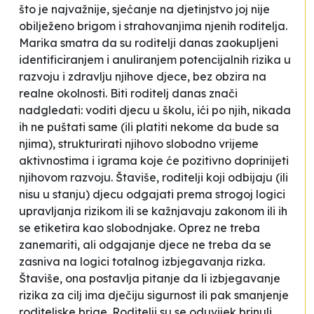
što je najvažnije, sjećanje na djetinjstvo joj nije
obilježeno brigom i strahovanjima njenih roditelja.
Marika smatra da su roditelji danas zaokupljeni
identificiranjem i anuliranjem potencijalnih rizika u
razvoju i zdravlju njihove djece, bez obzira na
realne okolnosti. Biti roditelj danas znači
nadgledati: voditi djecu u školu, ići po njih, nikada
ih ne puštati same (ili platiti nekome da bude sa
njima), strukturirati njihovo slobodno vrijeme
aktivnostima i igrama koje će pozitivno doprinijeti
njihovom razvoju.
Štaviše, roditelji koji odbijaju (ili
nisu u stanju) djecu odgajati prema strogoj logici
upravljanja rizikom ili se kažnjavaju zakonom ili ih
se etiketira kao
slobodnjake. Oprez ne treba
zanemariti, ali odgajanje djece ne treba da se
zasniva na logici totalnog izbjegavanja rizka.
Štaviše, ona postavlja pitanje da li izbjegavanje
rizika za cilj ima dječiju sigurnost ili pak smanjenje
roditeljske brige.
Roditelji su se oduvijek brinuli.