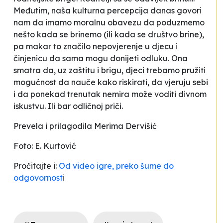
Međutim, naša kulturna percepcija danas govori
nam da imamo moralnu obavezu da poduzmemo
nešto kada se brinemo (ili kada se društvo brine),
pa makar to značilo nepovjerenje u djecu i
činjenicu da sama mogu donijeti odluku
. Ona
smatra da, uz zaštitu i brigu, djeci trebamo pružiti
mogućnost da nauče kako riskirati, da vjeruju sebi
i da ponekad trenutak nemira može voditi divnom
iskustvu. Ili bar odličnoj priči.
Prevela i prilagodila Merima Dervišić
Foto: E. Kurtović
Pročitajte i:
Od video igre, preko šume do
odgovornost
i