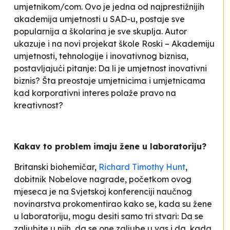
umjetnikom/com. Ovo je jedna od najprestižnijih
akademija umjetnosti u SAD-u, postaje sve
popularnija a školarina je sve skuplja. Autor
ukazuje i na novi projekat škole Roski – Akademiju
umjetnosti, tehnologije i inovativnog biznisa,
postavljajući pitanje:
Da li je umjetnost inovativni
biznis? Šta preostaje umjetnicima i umjetnicama
kad korporativni interes polaže pravo na
kreativnost?
Kakav to problem imaju žene u laboratoriju?
Britanski biohemičar,
Richard Timothy Hunt
,
dobitnik Nobelove nagrade, početkom ovog
mjeseca je na Svjetskoj konferenciji naučnog
novinarstva prokomentirao kako se, kada su žene
u laboratoriju, mogu desiti samo tri stvari:
Da se
zaljubite u njih, da se one zaljube u vas i da, kada