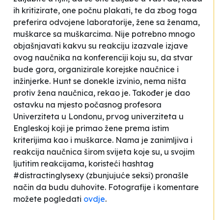
ih kritizirate, one počnu plakati
, te da zbog toga
preferira odvojene laboratorije, žene sa ženama,
muškarce sa muškarcima. Nije potrebno mnogo
objašnjavati kakvu su reakciju izazvale izjave
ovog naučnika na konferenciji koju su, da stvar
bude gora, organizirale korejske naučnice i
inžinjerke. Hunt se donekle izvinio, nema ništa
protiv žena naučnica, rekao je. Također je dao
ostavku na mjesto počasnog profesora
Univerziteta u Londonu, prvog univerziteta u
Engleskoj koji je primao žene prema istim
kriterijima kao i muškarce. Nama je zanimljiva i
reakcija naučnica širom svijeta koje su, u svojim
ljutitim reakcijama, koristeći hashtag
#distractinglysexy (
zbunjujuće seksi
) pronašle
način da budu duhovite. Fotografije i komentare
možete pogledati
ovdje
.