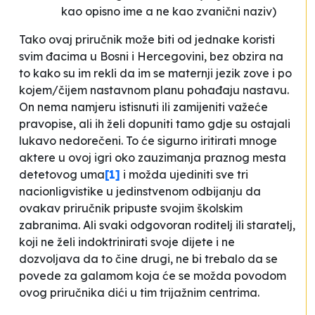
kao opisno ime a ne kao zvanični naziv)
Tako ovaj priručnik može biti od jednake koristi
svim đacima u Bosni i Hercegovini, bez obzira na
to kako su im rekli da im se maternji jezik zove i po
kojem/čijem nastavnom planu pohađaju nastavu.
On nema namjeru istisnuti ili zamijeniti važeće
pravopise, ali ih želi dopuniti tamo gdje su ostajali
lukavo nedorečeni. To će sigurno iritirati mnoge
aktere u ovoj igri oko zauzimanja
praznog mesta
detetovog uma
[1]
i možda ujediniti sve tri
nacionligvistike
u jedinstvenom odbijanju da
ovakav priručnik pripuste svojim školskim
zabranima. Ali svaki odgovoran roditelj ili staratelj,
koji ne želi indoktrinirati svoje dijete i ne
dozvoljava da to čine drugi, ne bi trebalo da se
povede za galamom koja će se možda povodom
ovog priručnika dići u tim trijažnim centrima.