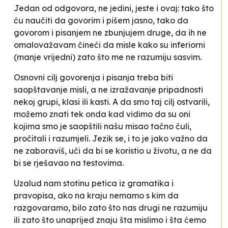
Jedan od odgovora, ne jedini, jeste i ovaj: tako što
ću naučiti da govorim i pišem jasno, tako da
govorom i pisanjem ne zbunjujem druge, da ih ne
omalovažavam čineći da misle kako su inferiorni
(manje vrijedni) zato što me ne razumiju sasvim.
Osnovni cilj govorenja i pisanja treba biti
saopštavanje misli, a ne izražavanje pripadnosti
nekoj grupi, klasi ili kasti. A da smo taj cilj ostvarili,
možemo znati tek onda kad vidimo da su oni
kojima smo je saopštili našu misao tačno čuli,
pročitali i razumjeli. Jezik se, i to je jako važno da
ne zaboraviš, uči da bi se koristio u životu, a ne da
bi se rješavao na testovima.
Uzalud nam stotinu petica iz gramatika i
pravopisa, ako na kraju nemamo s kim da
razgovaramo, bilo zato što nas drugi ne razumiju
ili zato što unaprijed znaju šta mislimo i šta ćemo