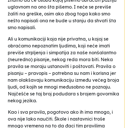
znamo da će osoba kojoj pišemo obraćati pažnju
uglavnom na ono šta pišemo. I neće se previše
žaliti na greške, osim ako zbog toga
kako
smo
nešto napisali ona ne bude u stanju da shvati
šta
smo napisali.
Ali u komunikaciji koja nije privatna, u kojoj se
obraćamo nepoznatim ljudima, koji neće imati
previše strpljenja i simpatija za naše nonšalantno
(neuredno) pisanje, nekog reda mora biti. Neka
pravila se moraju ustanoviti i poštovati. Pravila o
pisanju – pravopis – potrebna su nam i korisna jer
nam olakšavaju komunikaciju između većeg broja
ljudi, od kojih se mnogi međusobno ne poznaju.
Najčešće se taj broj podudara s brojem govornika
nekog jezika.
Kao i sva pravila, pogotovo ako ih ima mnogo, i
ova nije lako naučiti. Škole i nastavnici troše
mnogo vremena na to da đaci tim pravilima