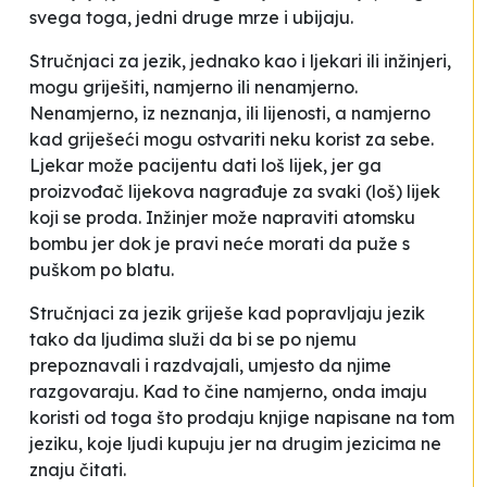
svega toga, jedni druge mrze i ubijaju.
Stručnjaci za jezik, jednako kao i ljekari ili inžinjeri,
mogu griješiti, namjerno ili nenamjerno.
Nenamjerno, iz neznanja, ili lijenosti, a namjerno
kad griješeći mogu ostvariti neku korist za sebe.
Ljekar može pacijentu dati loš lijek, jer ga
proizvođač lijekova nagrađuje za svaki (loš) lijek
koji se proda. Inžinjer može napraviti atomsku
bombu jer dok je pravi neće morati da puže s
puškom po blatu.
Stručnjaci za jezik griješe kad popravljaju jezik
tako da ljudima služi da bi se po njemu
prepoznavali i razdvajali, umjesto da njime
razgovaraju. Kad to čine namjerno, onda imaju
koristi od toga što prodaju knjige napisane na tom
jeziku, koje ljudi kupuju jer na drugim jezicima ne
znaju čitati.