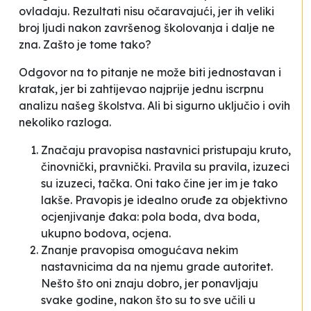
ovladaju. Rezultati nisu očaravajući, jer ih veliki
broj ljudi nakon završenog školovanja i dalje ne
zna. Zašto je tome tako?
Odgovor na to pitanje ne može biti jednostavan i
kratak, jer bi zahtijevao najprije jednu iscrpnu
analizu našeg školstva. Ali bi sigurno uključio i ovih
nekoliko razloga.
Značaju pravopisa nastavnici pristupaju kruto,
činovnički, pravnički. Pravila su pravila, izuzeci
su izuzeci, tačka. Oni tako čine jer im je tako
lakše. Pravopis je idealno oruđe za
objektivno
ocjenjivanje đaka: pola boda, dva boda,
ukupno bodova, ocjena.
Znanje
pravopisa omogućava nekim
nastavnicima da na njemu grade autoritet.
Nešto što oni znaju dobro, jer ponavljaju
svake godine, nakon što su to sve učili u