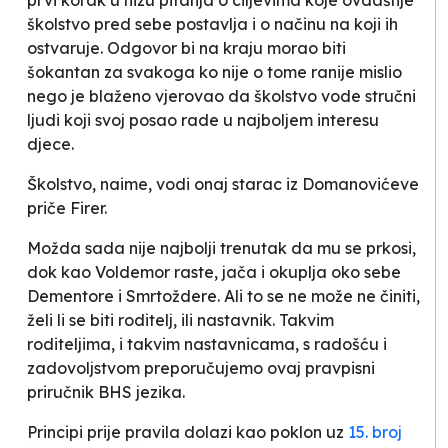
prvi korak u nizu pitanja o ciljevima koje ovdašnje
školstvo pred sebe postavlja i o načinu na koji ih
ostvaruje. Odgovor bi na kraju morao biti
šokantan za svakoga ko nije o tome ranije mislio
nego je blaženo vjerovao da školstvo vode stručni
ljudi koji svoj posao rade u najboljem interesu
djece.
Školstvo, naime, vodi onaj starac iz Domanovićeve
priče Firer.
Možda sada nije najbolji trenutak da mu se prkosi,
dok kao Voldemor raste, jača i okuplja oko sebe
Dementore i Smrtoždere. Ali to se ne može ne činiti,
želi li se biti roditelj, ili nastavnik. Takvim
roditeljima, i takvim nastavnicama, s radošću i
zadovoljstvom preporučujemo ovaj pravpisni
priručnik BHS jezika.
Principi prije pravila
dolazi kao poklon uz
15. broj