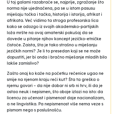
U toj galami razabraće se, najprije, zgražanje što
norma nije ujednačena, pa se u istom pasusu
miješaju točka i tačka, historija i istorija, afrikat i
afrikata. Već vidimo ta stroga profesorska lica
kako se odozgo iz svojih akademsko-partijskih
loža mršte na ovaj
amaterski
pokušaj da se
dovede u pitanje njihov koncept jezičko-etničke
čistoće. Zaista, šta je tako strašno u miješanju
jezičkih normi? Je li to presedan koji se ne može
dopustiti, jer bi onda i bračno miješanje mladih bilo
lakše zamislivo?
Zašto onaj ko kaže na početku rečenice ugao ne
smije na njenom kraju reći kut? Šta ta
greška
o
njemu govori – da nije dobar ni srb ni hrv, ili da je
ostao neuk i nepismen, što oboje izlazi na isto: da
licencu za učenost i pismenost daje nacionalizam,
a ne lingvistika. Pa nepismenost više nema veze s
pismom nego s poslušnošću.