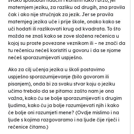
svako sposoban naučiti i koristiti lako i brzo, jer
maternjem jeziku, za razliku od drugih, zna pravila
čak i ako nije stručnjak za jezik. Jer se pravila
maternjeg jezika uče i prije škole, onako kako se
uči hodati ili razlikovati krug od kvadrata. To što
možda ne znaš kako se zove složena rečenica u
kojoj su proste povezane veznikom
ili
– ne znači da
tu rečenicu nećeš koristiti u govoru i da se njome
nećeš sporazumijevati uspješno.
Ako za cilj učenja jezika u školi postavimo
uspješno sporazumijevanje (bilo govorom ili
pisanjem), onda bi za svaku stvar koju o jeziku
učimo trebalo da se pitamo: zašto nam je ona
važna, kako ću se bolje sporazumijevati s drugim
ljudima, kako ću ja bolje razumijevati njih i kako
će bolje oni razumjeti mene? (Ovdje mislimo i na
ljude s kojima razgovaramo i na ljude čije riječi i
rečenice čitamo.)