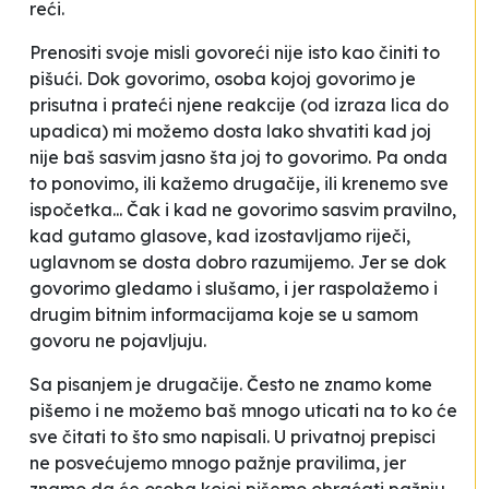
reći.
Prenositi svoje misli govoreći nije isto kao činiti to
pišući. Dok govorimo, osoba kojoj govorimo je
prisutna i prateći njene reakcije (od izraza lica do
upadica) mi možemo dosta lako shvatiti kad joj
nije baš sasvim jasno šta joj to govorimo. Pa onda
to ponovimo, ili kažemo drugačije, ili krenemo sve
ispočetka... Čak i kad ne govorimo sasvim pravilno,
kad gutamo glasove, kad izostavljamo riječi,
uglavnom se dosta dobro razumijemo. Jer se dok
govorimo gledamo i slušamo, i jer raspolažemo i
drugim bitnim informacijama koje se u samom
govoru ne pojavljuju.
Sa pisanjem je drugačije. Često ne znamo kome
pišemo i ne možemo baš mnogo uticati na to ko će
sve čitati to što smo napisali. U privatnoj prepisci
ne posvećujemo mnogo pažnje pravilima, jer