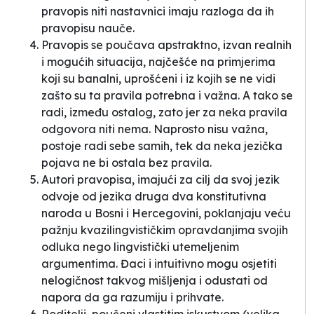
pravopis niti nastavnici imaju razloga da ih
pravopisu nauče.
Pravopis se poučava apstraktno, izvan realnih
i mogućih situacija, najčešće na primjerima
koji su banalni, uprošćeni i iz kojih se ne vidi
zašto su ta pravila potrebna i važna. A tako se
radi, između ostalog, zato jer za neka pravila
odgovora niti nema. Naprosto nisu važna,
postoje radi sebe samih, tek da neka jezička
pojava ne bi ostala bez pravila.
Autori pravopisa, imajući za cilj da svoj
jezik
odvoje od
jezika
druga dva
konstitutivna
naroda u Bosni i Hercegovini, poklanjaju veću
pažnju kvazilingvističkim opravdanjima svojih
odluka nego lingvistički utemeljenim
argumentima. Đaci i intuitivno mogu osjetiti
nelogičnost takvog mišljenja i odustati od
napora da ga razumiju i prihvate.