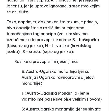
nacionalnih pravopisa. Ali, njihova se rješenja ne
ignorišu, jer je upravo ignorancija sredstvo kojim
se oni služe.
Tako, naprimjer, đak nakon što razumije
princip
,
biva obaviješten o različitim primjenama ili
tumačenjima tog principa (velikim slovima
označene su tri pravopisne norme B – bošnjačka
(bosanskog jezika), H – hrvatska (hrvatskog
jezika) i S – srpska (srpskog jezika):
Razlike u pravopisnim rješenjima:
B:
Austro-Ugarska monarhija
(jer su i
Austrija i Ugarska ravnopravni dijelovi
monarhije)
H:
Austro-Ugarska Monarhija
(jer je
vlastito ime pa se sve piše velikim slovom)
S:
Austrougarska monarhija
(jer se shvata