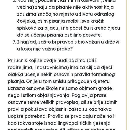
Roditelji, poučeni vlastitim iskustvom (velika
većina) znaju da pisanje nije aktivnost koja
zauzima značajno mjesto u životu odraslog
čovjeka, osim pisanja molbi i sve kraćih
spiskova za pijacu, i ne podstiču iskreno djecu
da se učenju pisanja ozbiljno posvete.
I najzad, zašto bi pravopis bio važan u državi
u kojoj nije važno pravo?
Priručnik koji se ovdje nudi đacima (ali i
roditeljima, i nastavnicima) ima za cilj da djeci
olakša učenje nekih osnovnih pravila formalnog
pisanja. On je u tom smislu prilagođen djetetu
uzrasta osnovne škole ne samo obimom građe
nego i stilom objašnjavanja. Poglavlja prate
osnovne teme
velikih
pravopisa, ali se prije samih
pravila pokušava objasniti zašto su kao takva
uopšte potrebna. Pravila se prvo daju načelno i
kao takva stoje iznad
lingvopolitičkih
rješenja