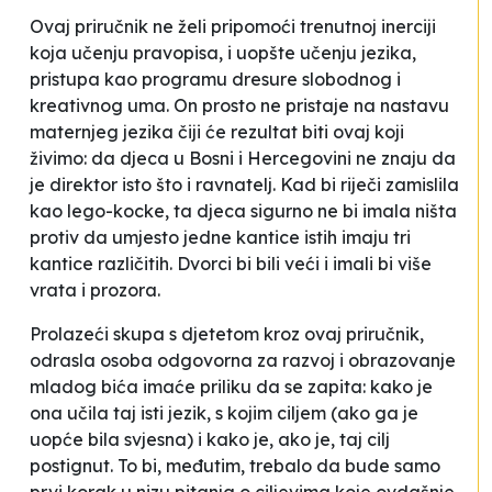
Ovaj priručnik ne želi pripomoći trenutnoj inerciji
koja učenju pravopisa, i uopšte učenju jezika,
pristupa kao programu dresure slobodnog i
kreativnog uma. On prosto ne pristaje na nastavu
maternjeg jezika čiji će rezultat biti ovaj koji
živimo: da djeca u Bosni i Hercegovini ne znaju da
je direktor isto što i ravnatelj. Kad bi riječi zamislila
kao lego-kocke, ta djeca sigurno ne bi imala ništa
protiv da umjesto jedne kantice istih imaju tri
kantice različitih. Dvorci bi bili veći i imali bi više
vrata i prozora.
Prolazeći skupa s djetetom kroz ovaj priručnik,
odrasla osoba odgovorna za razvoj i obrazovanje
mladog bića imaće priliku da se zapita: kako je
ona učila taj isti jezik, s kojim ciljem (ako ga je
uopće bila svjesna) i kako je, ako je, taj cilj
postignut. To bi, međutim, trebalo da bude samo