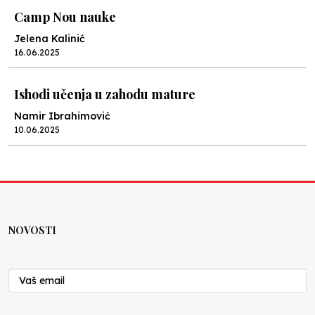
Camp Nou nauke
Jelena Kalinić
16.06.2025
Ishodi učenja u zahodu mature
Namir Ibrahimović
10.06.2025
Kraj školske godine, fotofiniš
Anes Osmić
04.06.2025
NOVOSTI
Reformar’s Coming
Nenad Veličković
29.10.2024