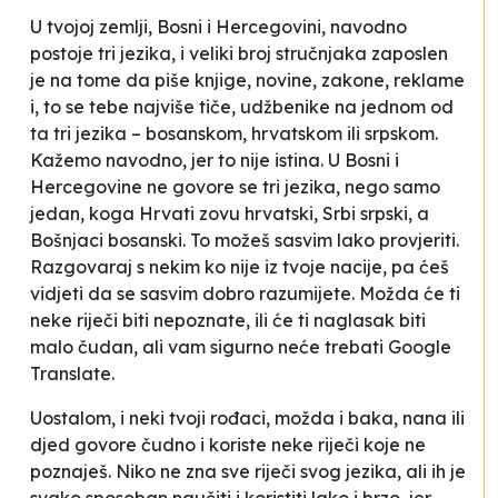
U tvojoj zemlji, Bosni i Hercegovini, navodno
postoje tri jezika, i veliki broj stručnjaka zaposlen
je na tome da piše knjige, novine, zakone, reklame
i, to se tebe najviše tiče, udžbenike na jednom od
ta
tri jezika
– bosanskom, hrvatskom ili srpskom.
Kažemo navodno, jer to nije istina. U Bosni i
Hercegovine ne govore se tri jezika, nego samo
jedan, koga Hrvati zovu hrvatski, Srbi srpski, a
Bošnjaci bosanski. To možeš sasvim lako provjeriti.
Razgovaraj s nekim ko nije iz tvoje
nacije
, pa ćeš
vidjeti da se sasvim dobro razumijete. Možda će ti
neke riječi biti nepoznate, ili će ti naglasak biti
malo čudan, ali vam sigurno neće trebati
Google
Translate
.
Uostalom, i neki tvoji rođaci, možda i baka, nana ili
djed govore čudno i koriste neke riječi koje ne
poznaješ. Niko ne zna sve riječi svog jezika, ali ih je