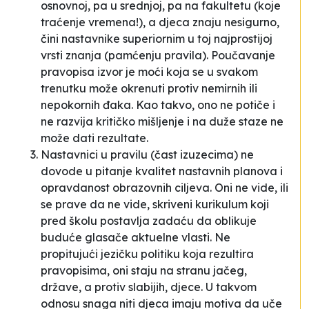
osnovnoj, pa u srednjoj, pa na fakultetu (koje
traćenje vremena!), a djeca znaju nesigurno,
čini nastavnike superiornim u toj najprostijoj
vrsti znanja (pamćenju pravila). Poučavanje
pravopisa izvor je moći koja se u svakom
trenutku može okrenuti protiv nemirnih ili
nepokornih đaka. Kao takvo, ono ne potiče i
ne razvija kritičko mišljenje i na duže staze ne
može dati rezultate.
Nastavnici u pravilu (čast izuzecima) ne
dovode u pitanje kvalitet nastavnih planova i
opravdanost obrazovnih ciljeva. Oni ne vide, ili
se prave da ne vide, skriveni kurikulum koji
pred školu postavlja zadaću da oblikuje
buduće glasače aktuelne vlasti. Ne
propitujući jezičku politiku koja rezultira
pravopisima, oni staju na stranu jačeg,
države, a protiv slabijih, djece. U takvom
odnosu snaga niti djeca imaju motiva da uče