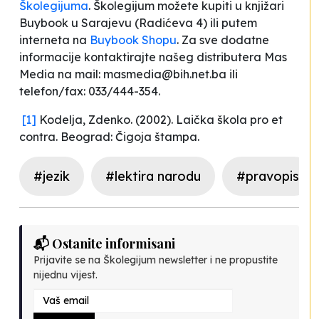
Školegijuma
. Školegijum možete kupiti u knjižari
Buybook u Sarajevu (Radićeva 4) ili putem
interneta na
Buybook Shopu
. Za sve dodatne
informacije kontaktirajte našeg distributera Mas
Media na mail:
masmedia@bih.net.ba
ili
telefon/fax: 033/444-354.
[1]
Kodelja, Zdenko. (2002).
Laička škola pro et
contra
. Beograd: Čigoja štampa.
#jezik
#lektira narodu
#pravopis
📬 Ostanite informisani
Prijavite se na Školegijum newsletter i ne propustite
nijednu vijest.