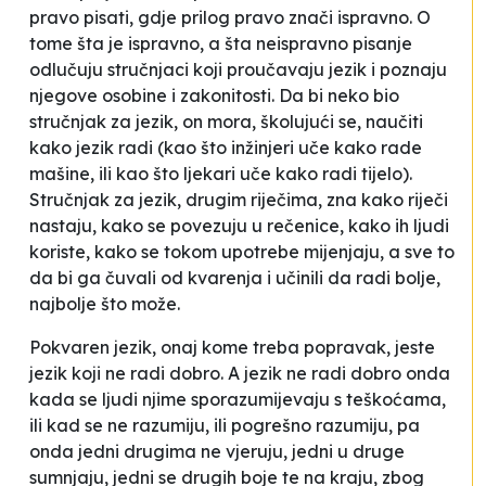
pravo
pisati, gdje prilog
pravo
znači
ispravno
. O
tome šta je ispravno, a šta neispravno pisanje
odlučuju stručnjaci koji proučavaju jezik i poznaju
njegove osobine i zakonitosti. Da bi neko bio
stručnjak za jezik, on mora, školujući se, naučiti
kako jezik
radi
(kao što inžinjeri uče kako rade
mašine, ili kao što ljekari uče kako radi tijelo).
Stručnjak za jezik, drugim riječima, zna kako riječi
nastaju, kako se povezuju u rečenice, kako ih ljudi
koriste, kako se tokom upotrebe mijenjaju, a sve to
da bi ga čuvali od kvarenja i učinili da radi bolje,
najbolje što može.
Pokvaren jezik, onaj kome treba popravak, jeste
jezik koji ne radi dobro. A jezik ne radi dobro onda
kada se ljudi njime sporazumijevaju s teškoćama,
ili kad se ne razumiju, ili pogrešno razumiju, pa
onda jedni drugima ne vjeruju, jedni u druge
sumnjaju, jedni se drugih boje te na kraju, zbog