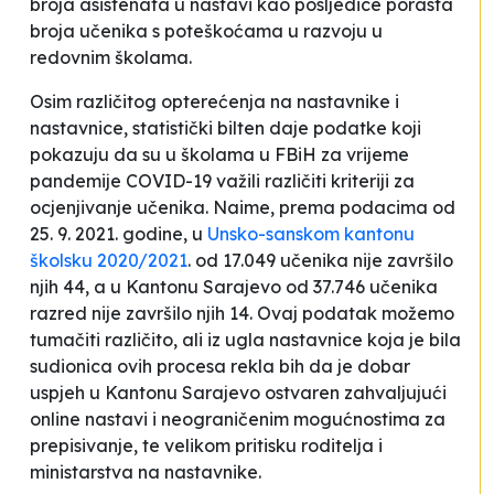
broja asistenata u nastavi kao posljedice porasta
broja učenika s poteškoćama u razvoju u
redovnim školama.
Osim različitog opterećenja na nastavnike i
nastavnice, statistički bilten daje podatke koji
pokazuju da su u školama u FBiH za vrijeme
pandemije COVID-19 važili različiti kriteriji za
ocjenjivanje učenika. Naime, prema podacima od
25. 9. 2021. godine, u
Unsko-sanskom kantonu
školsku 2020/2021
. od 17.049 učenika nije završilo
njih 44, a u Kantonu Sarajevo od 37.746 učenika
razred nije završilo njih 14. Ovaj podatak možemo
tumačiti različito, ali iz ugla nastavnice koja je bila
sudionica ovih procesa rekla bih da je dobar
uspjeh u Kantonu Sarajevo ostvaren zahvaljujući
online nastavi i neograničenim mogućnostima za
prepisivanje, te velikom pritisku roditelja i
ministarstva na nastavnike.