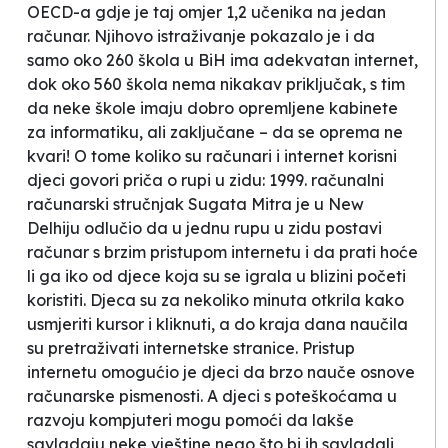
OECD-a gdje je taj omjer 1,2 učenika na jedan
računar. Njihovo istraživanje pokazalo je i da
samo oko 260 škola u BiH ima adekvatan internet,
dok oko 560 škola nema nikakav priključak, s tim
da neke škole imaju dobro opremljene kabinete
za informatiku, ali zaključane – da se oprema ne
kvari! O tome koliko su računari i internet korisni
djeci govori priča o rupi u zidu: 1999. računalni
računarski stručnjak Sugata Mitra je u New
Delhiju odlučio da u jednu rupu u zidu postavi
računar s brzim pristupom internetu i da prati hoće
li ga iko od djece koja su se igrala u blizini početi
koristiti. Djeca su za nekoliko minuta otkrila kako
usmjeriti kursor i kliknuti, a do kraja dana naučila
su pretraživati internetske stranice. Pristup
internetu omogućio je djeci da brzo nauče osnove
računarske pismenosti. A djeci s poteškoćama u
razvoju kompjuteri mogu pomoći da lakše
savladaju neke vještine nego što bi ih savladali