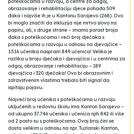
poteškoćama u razvoju, a centre za odgoj,
obrazovanje i rehabilitaciju djece pohađa 509
đaka i najviše ih je u Kantonu Sarajevo (268). Ovo
bi moglo značiti da inkluzija nije mrtvo slovo na
papiru, ali, s druge strane – imamo porast broja
đaka s poteškoćama i veći broj dječaka s
poteškoćama u razvoju u odnosu na djevojčice –
1.516 učenika naspram 849 učenica! Velika je
razlika u broju dječaka i djevojčica i u centrima za
odgoj, obrazovanje i rehabilitaciju – 189
djevojčica i 320 dječaka! Ovo bi obrazovnim i
zdravstvenim vlastima trebalo biti signal da
ispitaju pojavu.
Najveći broj učenika s poteškoćama u razvoju
uključenih u redovnu školu ima Kanton Sarajevo –
od ukupno 37.746 učenika i učenica njih 842 ili više
od 2 posto su s poteškoćama. Ovaj broj čini se
dosta velikim u odnosu na npr. Tuzlanski Kanton,