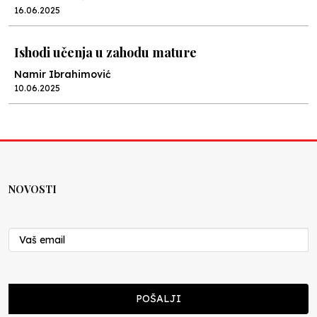
16.06.2025
Ishodi učenja u zahodu mature
Namir Ibrahimović
10.06.2025
Kraj školske godine, fotofiniš
Anes Osmić
04.06.2025
NOVOSTI
Reformar’s Coming
Nenad Veličković
29.10.2024
Cuke i djeca
POŠALJI
Školegijum redakcija