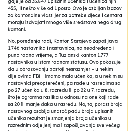
gdje je od 35.847 upisanih učenika i učenica njih
455, ili nešto više od 1 posto. Ovo je ozbiljan izazov
za kantonalne vlasti jer za potrebe djece i centara
moraju izdvajati mnogo više sredstava nego drugi
kantoni.
No, poređenja radi, Kanton Sarajevo zapošljava
1.746 nastavnika i nastavnica, na neodređeno i
puno radno vrijeme, a Tuzlanski kanton 1.777
nastavnika u istom radnom statusu. Ovo pokazuje
da u obrazovanju postoji nesrazmjer – u
nekim
dijelovima FBiH imamo malo učenika, a u nekim su
nastavnici preopterećeni, pa rade u razredima sa
po 27 učenika u 8. razredu ili po 22 u 7. razredu,
što je ogromna razlika u odnosu na one koji rade
sa 20 ili manje đaka u razredu. No, taj p
orast broja
nastavnog osoblja unatoč padu broja upisanih
učenika rezultat je smanjenja broja učenika u
razrednim odjeljenjima i zapošljavanja sve većeg