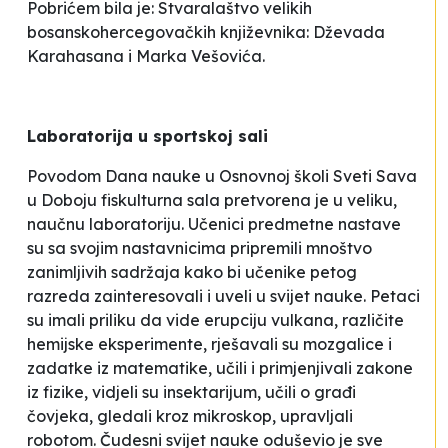
Pobrićem bila je:
Stvaralaštvo velikih
bosanskohercegovačkih književnika: Dževada
Karahasana i Marka Vešovića
.
Laboratorija u sportskoj sali
Povodom Dana nauke u Osnovnoj školi
Sveti Sava
u Doboju fiskulturna sala pretvorena je u veliku,
nau
č
nu laboratoriju. U
č
enici predmetne nastave
su sa svojim nastavnicima pripremili mnoštvo
zanimljivih sadržaja kako bi u
č
enike petog
razreda zainteresovali i uveli u svijet nauke. Petaci
su imali priliku da vide erupciju vulkana, razli
č
ite
hemijske eksperimente, rješavali su mozgalice i
zadatke iz matematike, u
č
ili i primjenjivali zakone
iz fizike, vidjeli su insektarijum, u
č
ili o gra
đ
i
č
ovjeka, gledali kroz mikroskop, upravljali
robotom.
Č
udesni svijet nauke oduševio je sve