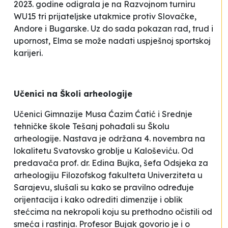
2023. godine odigrala je na Razvojnom turniru
WU15 tri prijateljske utakmice protiv Slovačke,
Andore i Bugarske. Uz do sada pokazan rad, trud i
upornost, Elma se može nadati uspješnoj sportskoj
karijeri.
Učenici na Školi arheologije
Učenici Gimnazije
Musa Ćazim Ćatić
i Srednje
tehničke škole Tešanj
pohađali su Školu
arheologije.
Nastava
je održana 4. novembra na
lokalitetu Svatovsko groblje u Kaloševiću. Od
predavača prof. dr. Edina Bujka, šefa Odsjeka za
arheologiju Filozofskog fakulteta Univerziteta u
Sarajevu, slušali su kako se pravilno određuje
orijentacija i kako odrediti dimenzije i oblik
stećcima na nekropoli koju su prethodno očistili od
smeća i rastinja. Profesor Bujak govorio je i o