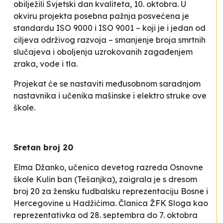
obilježili Svjetski dan kvaliteta, 10. oktobra. U
okviru projekta posebna pažnja posvećena je
standardu ISO 9000 i ISO 9001 – koji je i jedan od
ciljeva održivog razvoja – smanjenje broja smrtnih
slučajeva i oboljenja uzrokovanih zagađenjem
zraka, vode i tla.
Projekat će se nastaviti međusobnom saradnjom
nastavnika i učenika mašinske i elektro struke ove
škole.
Sretan broj 20
Elma Džanko, učenica devetog razreda Osnovne
škole
Kulin ban
(Tešanjka), zaigrala je s dresom
broj 20 za žensku fudbalsku reprezentaciju Bosne i
Hercegovine u Hadžićima. Članica ŽFK
Sloga
kao
reprezentativka od 28. septembra do 7. oktobra