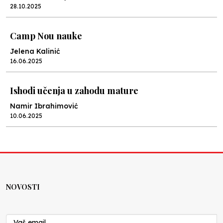
28.10.2025
Camp Nou nauke
Jelena Kalinić
16.06.2025
Ishodi učenja u zahodu mature
Namir Ibrahimović
10.06.2025
Kraj školske godine, fotofiniš
Anes Osmić
04.06.2025
NOVOSTI
Reformar’s Coming
Nenad Veličković