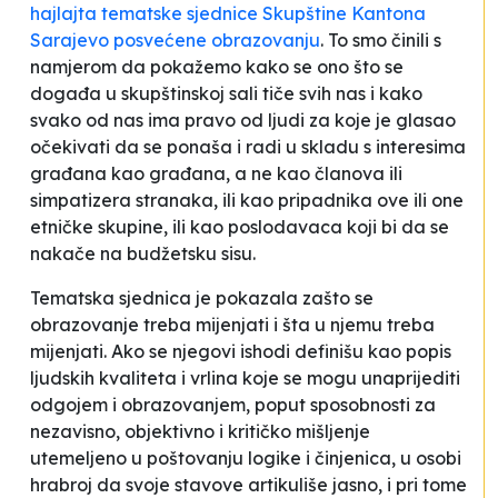
hajlajta tematske sjednice Skupštine Kantona
Sarajevo posvećene obrazovanju
. To smo činili s
namjerom da pokažemo kako se ono što se
događa u skupštinskoj sali tiče svih nas i kako
svako od nas ima pravo od ljudi za koje je glasao
očekivati da se ponaša i radi u skladu s interesima
građana kao građana, a ne kao članova ili
simpatizera stranaka, ili kao pripadnika ove ili one
etničke skupine, ili kao poslodavaca koji bi da se
nakače na budžetsku sisu.
Tematska sjednica je pokazala zašto se
obrazovanje treba mijenjati i šta u njemu treba
mijenjati. Ako se njegovi ishodi definišu kao popis
ljudskih kvaliteta i vrlina koje se mogu unaprijediti
odgojem i obrazovanjem, poput sposobnosti za
nezavisno, objektivno i kritičko mišljenje
utemeljeno u poštovanju logike i činjenica, u osobi
hrabroj da svoje stavove artikuliše jasno, i pri tome