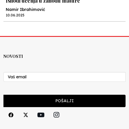
Ishodi učenja u zahodu mature
Namir Ibrahimović
10.06.2025
Kraj školske godine, fotofiniš
Anes Osmić
04.06.2025
NOVOSTI
Reformar’s Coming
Nenad Veličković
29.10.2024
Cuke i djeca
POŠALJI
Školegijum redakcija
06.12.2023
Francuski i može i ne može, ali turski može