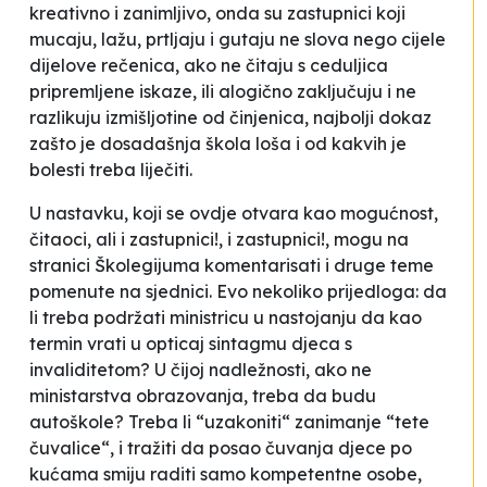
kreativno i zanimljivo, onda su zastupnici koji
mucaju, lažu, prtljaju i gutaju ne slova nego cijele
dijelove rečenica, ako ne čitaju s ceduljica
pripremljene iskaze, ili alogično zaključuju i ne
razlikuju izmišljotine od činjenica, najbolji dokaz
zašto je dosadašnja škola loša i od kakvih je
bolesti treba liječiti.
U nastavku, koji se ovdje otvara kao mogućnost,
čitaoci, ali i zastupnici!, i zastupnici!, mogu na
stranici Školegijuma komentarisati i druge teme
pomenute na sjednici. Evo nekoliko prijedloga: da
li treba podržati ministricu u nastojanju da kao
termin vrati u opticaj sintagmu
djeca s
invaliditetom
? U čijoj nadležnosti, ako ne
ministarstva obrazovanja, treba da budu
autoškole? Treba li “uzakoniti“ zanimanje “tete
čuvalice“, i tražiti da posao čuvanja djece po
kućama smiju raditi samo kompetentne osobe,