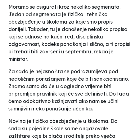
Moramo se osigurati kroz nekoliko segmenata.
Jedan od segmenata je fizičko i tehničko
obezbjeđenje u školama za koje smo propis
donijeli. Također, tu je donošenje nekoliko propisa
koji se odnose na kućni red, disciplinsku
odgovornost, kodeks ponašanja i slično, a ti propisi
bi trebali biti završeni u septembru
, rekao je
ministar.
Za sada je nejasno šta se podrazumijeva pod
nedoličnim ponašanjem
koje će biti sankcionisano.
Znamo samo da će u dogledno vrijeme biti
pripremljen pravilnik koji će sve definisati. Do tada
ćemo
odokativno
kažnjavati ako nam se učini
sumnjivim neko ponašanje učenika.
Novina je fizičko obezbjeđenje u školama. Do
sada su pojedine škole same angažovale
zaštitare koje bi plaćali roditelji preko vijeća