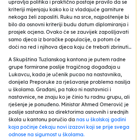
upravlja politika i praktično postaje pravilo da se
kriteriji mijenjaju kako ko iz vladajuće garniture
nekoga želi zaposliti. Ruku na srce, najpoštenije bi
bilo da osnovni kriteriji budu datum diplomiranja i
prosjek ocjena. Ovako će se zauvijek zapošljavati
samo djeca iz boračke populacije, a potom će
doći na red i njihova djeca koju će trebati zbrinuti...
A Skupština Tuzlanskog kantona je putem radne
grupe formirane poslije tragičnog događaja u
Lukavcu, kada je učenik pucao na nastavnika,
donijela Preporuke za rješavanje problema nasilja
u školama. Građani, pa tako ni nastavnici i
nastavnice, ne znaju ko je činio tu radnu grupu, ali
rješenje je ponuđeno. Ministar Ahmed Omerović je
poslije sastanka sa direktorima osnovnih i srednjih
škola u kantonu poručio da
nas u školskoj godini
koja počinje čekaju novi izazovi koji se prije svega
odnose na sigurnost u školama.