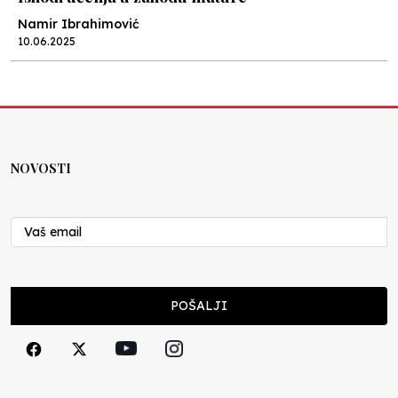
Namir Ibrahimović
10.06.2025
Kraj školske godine, fotofiniš
Anes Osmić
04.06.2025
NOVOSTI
Reformar’s Coming
Nenad Veličković
29.10.2024
Cuke i djeca
POŠALJI
Školegijum redakcija
06.12.2023
Francuski i može i ne može, ali turski može