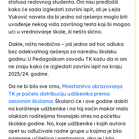
statusa redovnog studenta.
Oni nisu predložili
kako će sada izgledati završni ispit, ali je Lejla
Vuković navela da bi jedno od rješenja moglo biti
uvođenje nekog vida završnog testa koji bi mogao
ući u vrednovanje škole, ili nešto slično
.
Dakle, ništa neobično – još jedna
ad hoc
odluka
bez adekvatnog rješenja za narednu školsku
godinu. U Pedagoškom zavodu TK kažu da ni oni
ne znaju kako će izgledati završni ispit na kraju
2023/24. godine.
Da ne bi bilo sve crno,
Ministarstvo obrazovanja
TK je počelo distribuciju udžbenika prema
osnovnim školama
. Školarci će i ove godine dobiti
na korištenje udžbenike i na taj način makar malo
olakšati roditeljima finansijski stres na početku
školske godine. No, koje udžbenike i kojih autora
opet su odlučivale radne grupe u kojima je bilo
najmanje učiteljica i nastavnica, ako je i bilo.