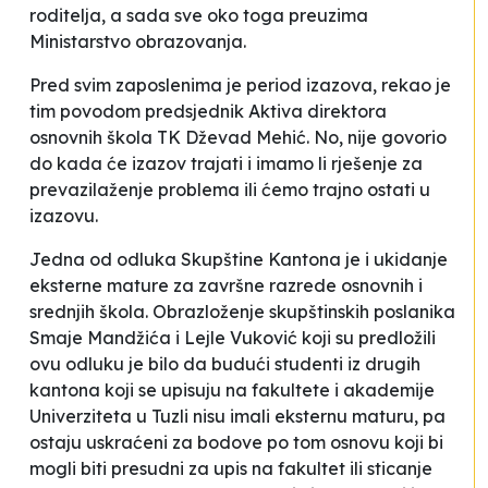
roditelja, a sada sve oko toga preuzima
Ministarstvo obrazovanja.
Pred svim zaposlenima je period izazova
, rekao je
tim povodom predsjednik Aktiva direktora
osnovnih škola TK Dževad Mehić. No, nije govorio
do kada će izazov trajati i imamo li rješenje za
prevazilaženje problema ili ćemo trajno ostati u
izazovu.
Jedna od odluka Skupštine Kantona je i ukidanje
eksterne mature za završne razrede osnovnih i
srednjih škola. Obrazloženje skupštinskih poslanika
Smaje Mandžića i Lejle Vuković koji su predložili
ovu odluku je bilo da
budući studenti iz drugih
kantona koji se upisuju na fakultete i akademije
Univerziteta u Tuzli nisu
imali eksternu maturu, pa
ostaju uskraćeni za bodove po tom osnovu koji bi
mogli biti presudni za upis na fakultet ili sticanje