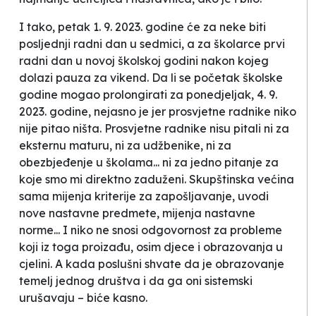
I tako, petak 1. 9. 2023. godine će za neke biti
posljednji radni dan u sedmici, a za školarce prvi
radni dan u novoj školskoj godini nakon kojeg
dolazi pauza za vikend. Da li se početak školske
godine mogao prolongirati za ponedjeljak, 4. 9.
2023. godine, nejasno je jer prosvjetne radnike niko
nije pitao ništa. Prosvjetne radnike nisu pitali ni za
eksternu maturu, ni za udžbenike, ni za
obezbjeđenje u školama... ni za jedno pitanje za
koje smo mi direktno zaduženi. Skupštinska većina
sama mijenja kriterije za zapošljavanje, uvodi
nove nastavne predmete, mijenja nastavne
norme... I niko ne snosi odgovornost za probleme
koji iz toga proizađu, osim djece i obrazovanja u
cjelini. A kada poslušni shvate da je obrazovanje
temelj jednog društva i da ga oni sistemski
urušavaju – biće kasno.