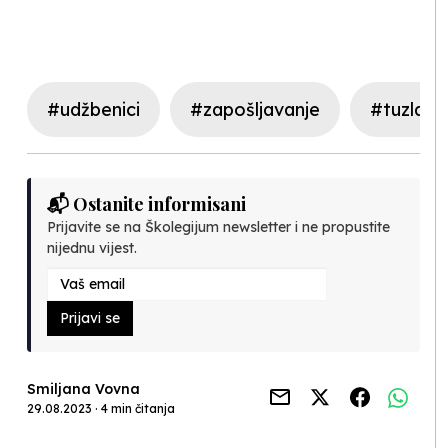
#udžbenici
#zapošljavanje
#tuzlans
📬 Ostanite informisani
Prijavite se na Školegijum newsletter i ne propustite
nijednu vijest.
Prijavi se
Smiljana Vovna
29.08.2023 · 4 min čitanja