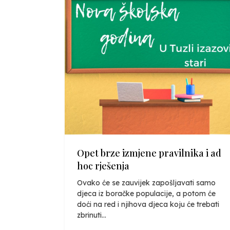
Opet brze izmjene pravilnika i ad
hoc rješenja
Ovako će se zauvijek zapošljavati samo
djeca iz boračke populacije, a potom će
doći na red i njihova djeca koju će trebati
zbrinuti...