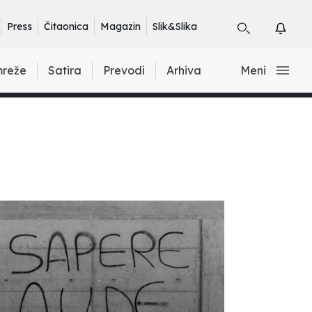
Press
Čitaonica
Magazin
Slik&Slika
mreže
Satira
Prevodi
Arhiva
Meni