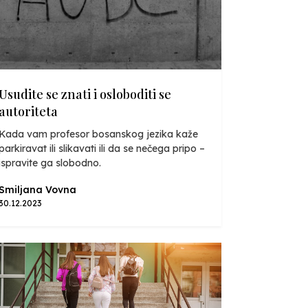
Usudite se znati i osloboditi se
autoriteta
Kada vam profesor bosanskog jezika kaže
parkiravat ili slikavati ili da se nečega pripo –
ispravite ga slobodno.
Smiljana Vovna
30.12.2023